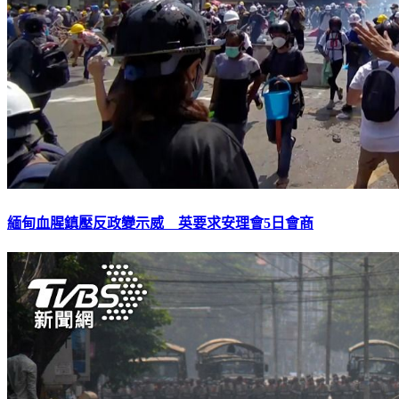
緬甸血腥鎮壓反政變示威 英要求安理會5日會商