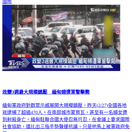
國際
政變3週最大規模鎮壓 緬甸婦遭軍警擊斃
緬甸軍政府對群眾示威展開大規模鎮壓，昨天(2/27)全國各地
就逮捕了超過470人。在南部城市蒙育瓦，甚至有一名婦女遭
到射殺身亡。緬甸駐聯合國大使忍無可忍，在會議上要求國際