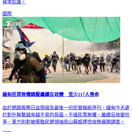
者，但路透社報導，有緬甸警方不願執行軍方命令，逃到印度
尋求庇護。
國際
緬甸民眾無懼鎮壓繼續反政變 至少217人喪命
由於網路服務日益限縮及最後一份民營報紙停刊，緬甸今天處
於對外聯繫越來越不易的局面，不過民眾無懼，繼續反政變抗
爭，軍方則對被廢黜民選領袖翁山蘇姬遭控收賄展開調查。