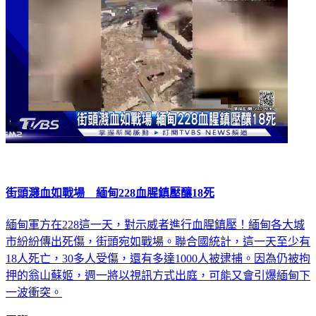
街頭濺血如戰場 緬甸228血腥鎮壓釀18死
緬甸軍方在228這一天，對示威者進行血腥鎮壓！緬甸各大城
市紛紛傳出死傷，街頭宛如戰場。聯合國統計，這一天至少有
18人死亡，30多人受傷，還有多達1000人被逮捕。因為仍被拘
押的翁山蘇姬，週一將以視訊方式出庭，可能又會引爆緬甸下
一波衝突。