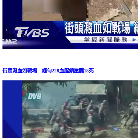
街頭濺血如戰場 緬甸228血腥鎮壓釀18死