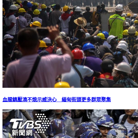
血腥鎮壓澆不熄示威決心 緬甸街頭更多群眾聚集