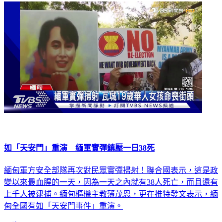
國際
如「天安門」重演 緬軍實彈鎮壓一日38死
緬甸軍方安全部隊再次對民眾實彈掃射！聯合國表示，這是政
變以來最血腥的一天，因為一天之內就有38人死亡，而且還有
上千人被逮捕。緬甸樞機主教薄茂恩，更在推特發文表示，緬
甸全國有如「天安門事件」重演。