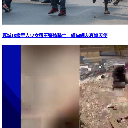
瓦城18歲華人少女遭軍警槍擊亡 緬甸網友哀悼天使