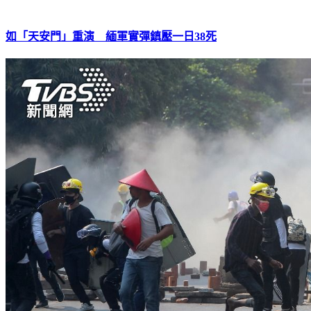
如「天安門」重演 緬軍實彈鎮壓一日38死