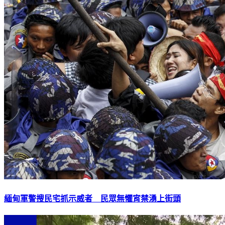
緬甸軍警搜民宅抓示威者 民眾無懼宵禁湧上街頭