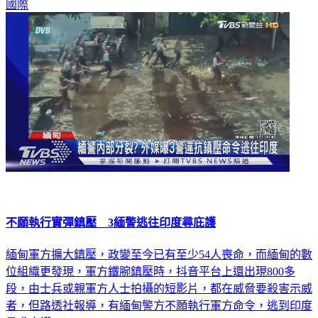
國際
不願執行實彈鎮壓 3緬警逃往印度尋庇護
緬甸軍方擴大鎮壓，政變至今已有至少54人喪命，而緬甸的數
位組織更發現，軍方鐵腕鎮壓時，抖音平台上還出現800多
段，由士兵或親軍方人士拍攝的短影片，都在威脅要殺害示威