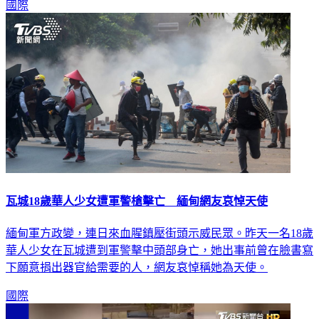
國際
瓦城18歲華人少女遭軍警槍擊亡 緬甸網友哀悼天使
緬甸軍方政變，連日來血腥鎮壓街頭示威民眾。昨天一名18歲
華人少女在瓦城遭到軍警擊中頭部身亡，她出事前曾在臉書寫
下願意捐出器官給需要的人，網友哀悼稱她為天使。
國際