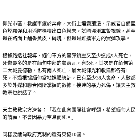
仰光市區，救護車疲於奔命，大街上煙霧瀰漫，示威者自備藍
色煙霧彈和用消防栓噴出白色粉末，試圖混淆軍警視線，甚至
還在路面上鋪香蕉皮，磚塊，但還是難擋軍方的實彈攻擊。
根據路透社報導，緬甸軍方的實彈鎮壓又至少造成9人死亡，
死傷最多的是在緬甸中部的蒙育瓦，有5死，其次是在緬甸第
二大城曼德勒，也有兩人死亡，最大城仰光和敏建都各有1
死，不過根據緬甸當地媒體統計，已有至少38人喪命，人數都
多於外媒和聯合國所掌握的數據，接連的暴力死傷，讓天主教
教宗也說話了。
天主教教宗方濟各：「我在此向國際社會呼籲，希望緬甸人民
的請願，不會因暴力窒息而死。」