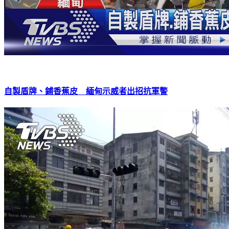
自製盾牌、鋪香蕉皮 緬甸示威者出招抗軍警