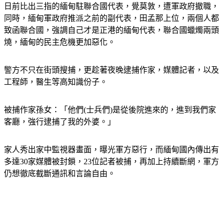
日前比出三指的緬甸駐聯合國代表，覺莫敦，遭軍政府撤職，
同時，緬甸軍政府推派之前的副代表，田孟那上位，兩個人都
致函聯合國，強調自己才是正港的緬甸代表，聯合國蠟燭兩頭
燒，緬甸的民主危機更加惡化。
警方不只在街頭搜捕，更趁著夜晚逮捕作家，媒體記者，以及
工程師，醫生等高知識份子。
被捕作家孫女：「他們(士兵們)是從後院進來的，進到我們家
客廳，強行逮捕了我的外婆。」
家人秀出家中監視器畫面，曝光軍方惡行，而緬甸國內傳出有
多達30家媒體被封鎖，23位記者被捕，再加上持續斷網，軍方
仍想徹底截斷通訊和言論自由。