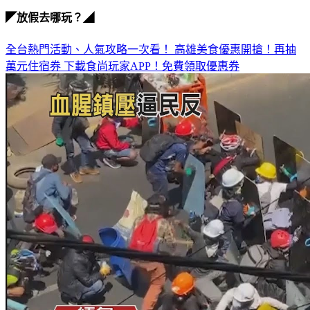
示威
◤放假去哪玩？◢
全台熱門活動、人氣攻略一次看！
高雄美食優惠開搶！再抽
萬元住宿券
下載食尚玩家APP！免費領取優惠券