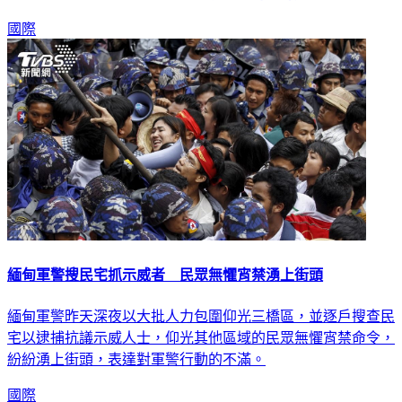
取得共識，未能決定如何因應延燒月餘的緬甸危機。
國際
緬甸軍警搜民宅抓示威者 民眾無懼宵禁湧上街頭
緬甸軍警昨天深夜以大批人力包圍仰光三橋區，並逐戶搜查民
宅以逮捕抗議示威人士，仰光其他區域的民眾無懼宵禁命令，
紛紛湧上街頭，表達對軍警行動的不滿。