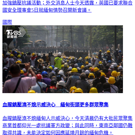
自緬甸軍方發動政變以來，民眾示威不斷，安全部隊動用暴力
加強鎮壓抗議活動；外交消息人士今天透露，英國已要求聯合
國安全理事會5日就緬甸情勢召開新會議。
國際
血腥鎮壓澆不熄示威決心 緬甸街頭更多群眾聚集
血腥鎮壓澆不熄緬甸人示威決心，今天清晨仍有大批民眾聚集
商業首都仰光一處抗議軍方政變；與此同時，東南亞鄰國仍難