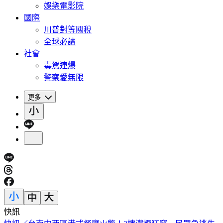
娛樂電影院
國際
川普對等關稅
全球必讀
社會
毒駕連爆
警察愛無限
更多
快訊