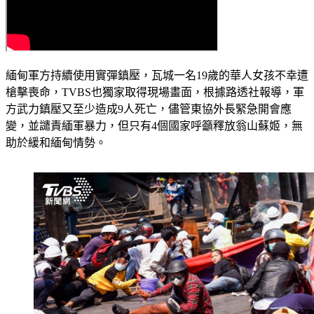
緬甸軍方持續使用實彈鎮壓，瓦城一名19歲的華人女孩不幸遭
槍擊喪命，TVBS也獨家取得現場畫面，根據路透社報導，軍
方武力鎮壓又至少造成9人死亡，儘管東協外長緊急開會應
變，並譴責緬軍暴力，但只有4個國家呼籲釋放翁山蘇姬，無
助於緩和緬甸情勢。