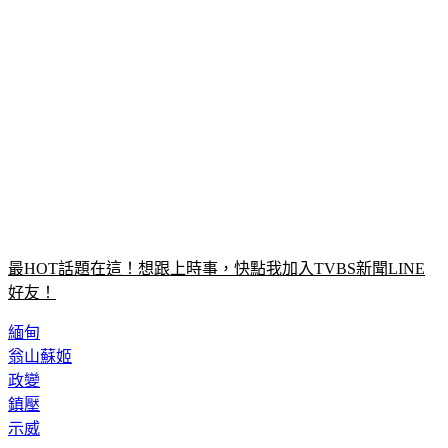
最HOT話題在這！想跟上時事，快點我加入TVBS新聞LINE
好友！
緬甸
翁山蘇姬
政變
鎮壓