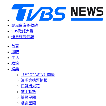
颱風白海豚動態
SBS歌謠大戰
優惠好康情報
首頁
即時
生活
政治
娛樂
《VPOPASIA》開播
演唱會搶票情報
日韓爆米花
歌手動態
綜藝星聞
戲劇星聞