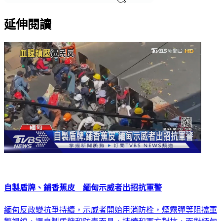
延伸閱讀
自製盾牌、鋪香蕉皮 緬甸示威者出招抗軍警