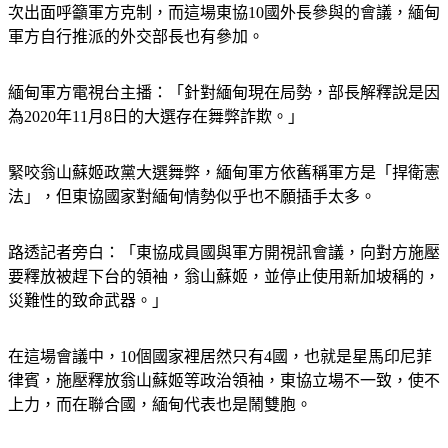
印尼外長日前還打算出訪緬甸，被解讀為支持政變被罵翻，這
次出面呼籲軍方克制，而這場東協10國外長參與的會議，緬甸
軍方自行推派的外交部長也有參加。
緬甸軍方電視台主播：「針對緬甸現在局勢，部長解釋說是因
為2020年11月8日的大選存在舞弊詐欺。」
緊咬翁山蘇姬政黨大選舞弊，緬甸軍方依舊稱軍方是「捍衛憲
法」，但東協國家對緬甸情勢似乎也不願插手太多。
路透記者旁白：「東協成員國與軍方開視訊會議，向對方施壓
要釋放被趕下台的領袖，翁山蘇姬，並停止使用新加坡稱的，
災難性的致命武器。」
在這場會議中，10個國家裡居然只有4國，也就是星馬印尼菲
律賓，施壓釋放翁山蘇姬等政治領袖，東協立場不一致，使不
上力，而在聯合國，緬甸代表也是鬧雙胞。