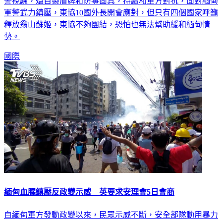
緬甸反政變抗爭持續，示威者開始用消防栓，煙霧彈等阻擋軍
警視線，還自製盾牌和防毒面具，持續和軍方對抗，面對緬甸
軍警武力鎮壓，東協10國外長開會應對，但只有四個國家呼籲
釋放翁山蘇姬，東協不夠團結，恐怕也無法幫助緩和緬甸情
勢。
國際
緬甸血腥鎮壓反政變示威 英要求安理會5日會商