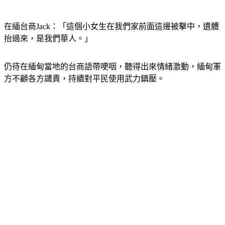
在緬台商Jack：「這個小女生在我們家前面這邊被擊中，遺體
抬過來，是我們華人。」
仍待在緬甸當地的台商語帶哽咽，聽得出來情緒激動，緬甸軍
方不顧各方譴責，持續對平民使用武力鎮壓。