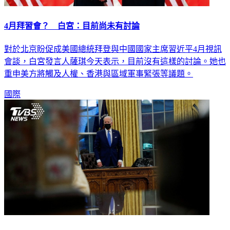
4月拜習會？ 白宮：目前尚未有討論
對於北京盼促成美國總統拜登與中國國家主席習近平4月視訊
會談，白宮發言人薩琪今天表示，目前沒有這樣的討論。她也
重申美方將觸及人權、香港與區域軍事緊張等議題。
國際
拜登不急與大陸打交道 先與盟友取得一致步調