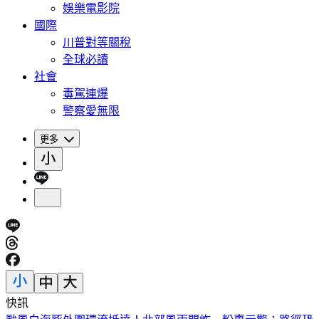
娛樂電影院
國際
川普對等關稅
全球必讀
社會
毒駕連爆
警察愛無限
更多
快訊