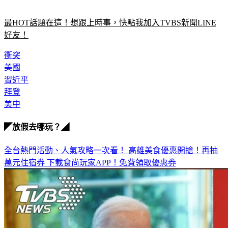
最HOT話題在這！想跟上時事，快點我加入TVBS新聞LINE
好友！
衝突
美國
習近平
拜登
美中
◤放假去哪玩？◢
全台熱門活動、人氣攻略一次看！
高雄美食優惠開搶！再抽
萬元住宿券
下載食尚玩家APP！免費領取優惠券