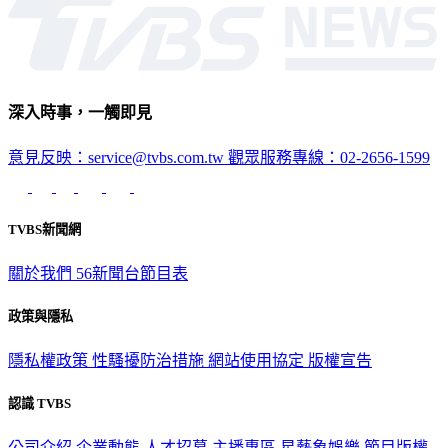
深入時事，一觸即見
意見反映：service@tvbs.com.tw
觀眾服務專線：02-2656-1599
TVBS新聞網
關於我們
56新聞台節目表
政策與隱私
隱私權政策
性騷擾防治措施
網站使用協定
版權宣告
認識 TVBS
公司介紹
企業動態
人才招募
主播專區
星藝象娛樂
節目版權
銷售
公開招標
業務服務
官方聲明
獲獎紀錄／認證