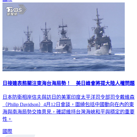
日接連表態關注東海台海局勢！ 美日峰會將提大陸人權問題
日本防衛相岸信夫與訪日的美軍印度太平洋司令部司令戴維森
（Philip Davidson）4月12日會談，圍繞包括中國動向在內的東
海與南海局勢交換意見，確認維持台灣海峽和平與穩定的重要
性。
國際