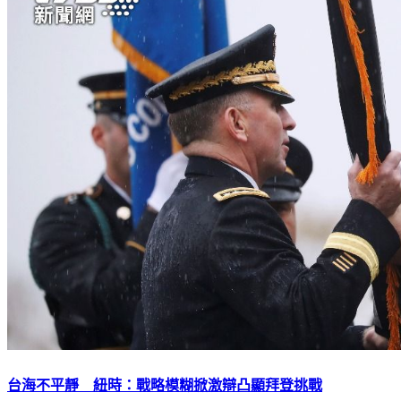
台海不平靜 紐時：戰略模糊掀激辯凸顯拜登挑戰