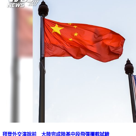
拜登外交演說前 大陸完成陸基中段飛彈攔截試驗