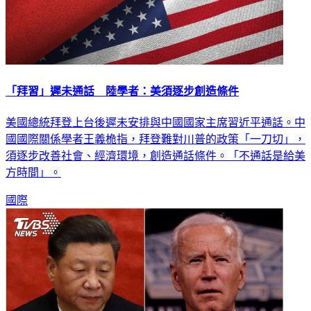
「拜習」遲未通話 陸學者：美須逐步創造條件
美國總統拜登上台後遲未安排與中國國家主席習近平通話。中
國國際關係學者王義桅指，拜登難對川普的政策「一刀切」，
須逐步改善社會、經濟環境，創造通話條件。「不通話是給美
方時間」。
國際