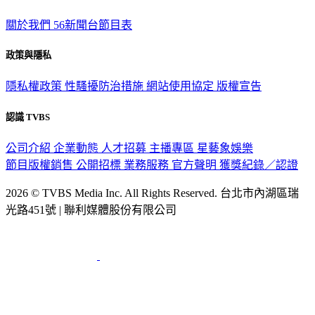
關於我們
56新聞台節目表
政策與隱私
隱私權政策
性騷擾防治措施
網站使用協定
版權宣告
認識 TVBS
公司介紹
企業動態
人才招募
主播專區
星藝象娛樂
節目版權銷售
公開招標
業務服務
官方聲明
獲獎紀錄／認證
2026 © TVBS Media Inc. All Rights Reserved. 台北市內湖區瑞
光路451號 | 聯利媒體股份有限公司