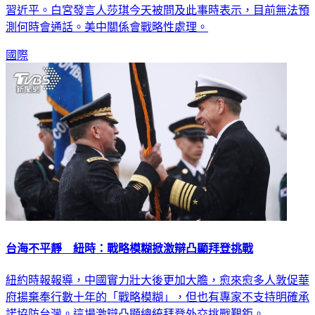
測何時會通話。美中關係會戰略性處理。
國際
台海不平靜 紐時：戰略模糊掀激辯凸顯拜登挑戰
紐約時報報導，中國實力壯大後更加大膽，愈來愈多人敦促華
府揚棄奉行數十年的「戰略模糊」，但也有專家不支持明確承
諾協防台灣。這場激辯凸顯總統拜登外交挑戰艱鉅。