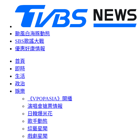
颱風白海豚動態
SBS歌謠大戰
優惠好康情報
首頁
即時
生活
政治
娛樂
《VPOPASIA》開播
演唱會搶票情報
日韓爆米花
歌手動態
綜藝星聞
戲劇星聞