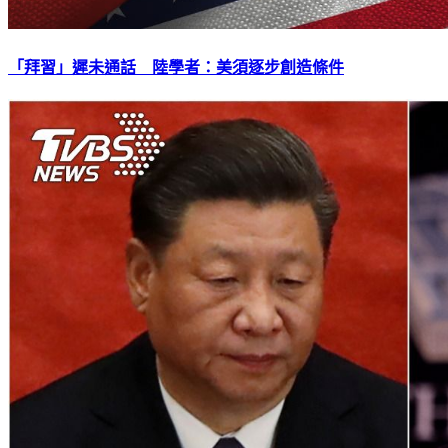
「拜習」遲未通話 陸學者：美須逐步創造條件