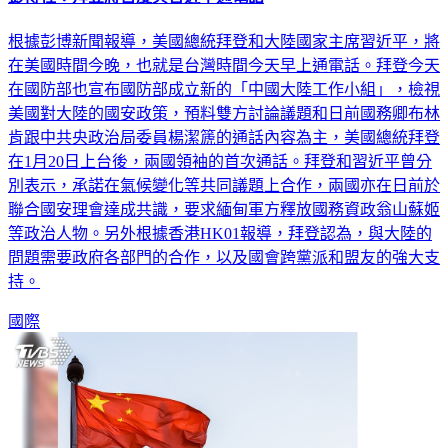
根據彭博新聞報導，美國總統拜登和大陸國家主席習近平，將
在美國時間今晚，也就是台灣時間今天早上通電話。拜登今天
在國防部也宣布國防部成立新的「中國大陸工作小組」，檢視
美國對大陸的國安政策，預料雙方討論議題和日前國務卿布林
肯跟中共央政治局委員楊潔篪的通話內容為主，美國總統拜登
在1月20日上台後，兩國領袖的首次通話。拜登和習近平曾分
別表示，承諾在氣候變化等共同議題上合作，兩國亦在日前於
聯合國安理會達成共識，要求緬甸軍方釋放國務資政翁山蘇姬
等政治人物。另外根據香港HK01報導，拜登認為，與大陸的
問題需要政府各部門的合作，以及國會跨黨派和盟友的強大支
持。
國際