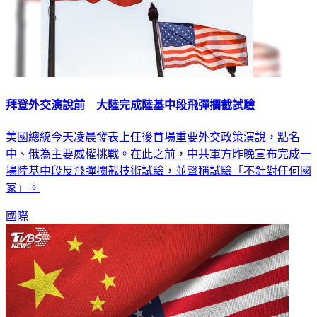
拜登外交演說前 大陸完成陸基中段飛彈攔截試驗
美國總統今天凌晨發表上任後首場重要外交政策演說，點名
中、俄為主要威權挑戰。在此之前，中共軍方昨晚宣布完成一
場陸基中段反飛彈攔截技術試驗，並聲稱試驗「不針對任何國
家」。
國際