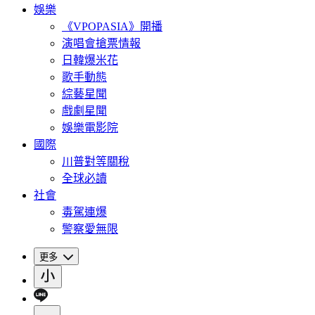
娛樂
《VPOPASIA》開播
演唱會搶票情報
日韓爆米花
歌手動態
綜藝星聞
戲劇星聞
娛樂電影院
國際
川普對等關稅
全球必讀
社會
毒駕連爆
警察愛無限
更多