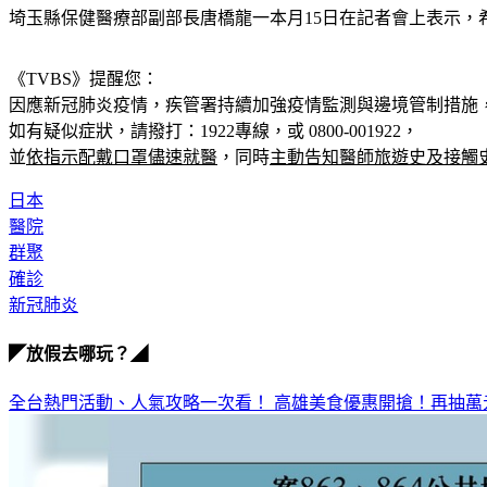
埼玉縣保健醫療部副部長唐橋龍一本月15日在記者會上表示
《TVBS》提醒您：
因應新冠肺炎疫情，疾管署持續加強疫情監測與邊境管制措施
如有疑似症狀，請撥打：1922專線，或 0800-001922，
並
依指示配戴口罩儘速就醫
，同時
主動告知醫師旅遊史及接觸
日本
醫院
群聚
確診
新冠肺炎
◤放假去哪玩？◢
全台熱門活動、人氣攻略一次看！
高雄美食優惠開搶！再抽萬