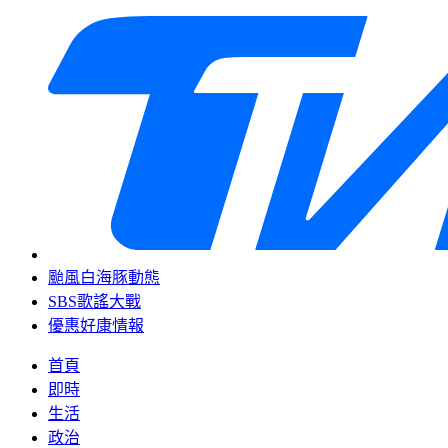
颱風白海豚動態
SBS歌謠大戰
優惠好康情報
首頁
即時
生活
政治