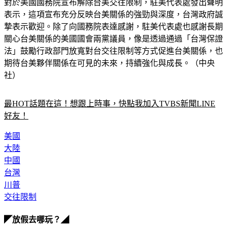
對於美國國務院宣布解除台美交往限制，駐美代表處發出聲明
表示，這項宣布充分反映台美關係的強勁與深度，台灣政府誠
摯表示歡迎。除了向國務院表達感謝，駐美代表處也感謝長期
關心台美關係的美國國會兩黨議員，像是透過通過「台灣保證
法」鼓勵行政部門放寬對台交往限制等方式促進台美關係，也
期待台美夥伴關係在可見的未來，持續強化與成長。（中央
社）
最HOT話題在這！想跟上時事，快點我加入TVBS新聞LINE
好友！
美國
大陸
中國
台灣
川普
交往限制
◤放假去哪玩？◢