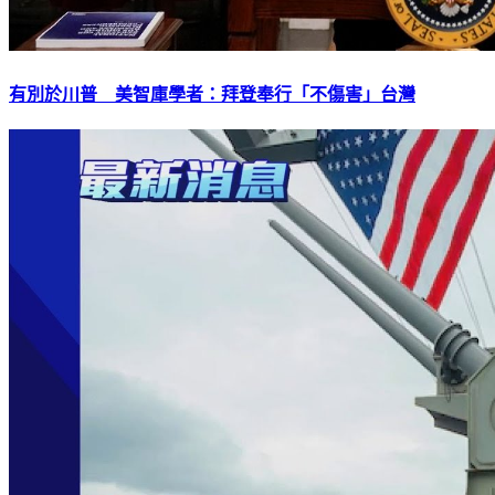
有別於川普 美智庫學者：拜登奉行「不傷害」台灣