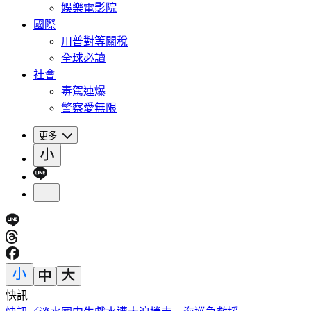
娛樂電影院
國際
川普對等關稅
全球必讀
社會
毒駕連爆
警察愛無限
更多
快訊