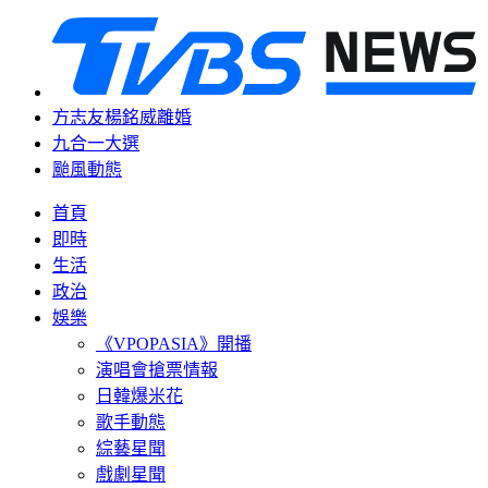
方志友楊銘威離婚
九合一大選
颱風動態
首頁
即時
生活
政治
娛樂
《VPOPASIA》開播
演唱會搶票情報
日韓爆米花
歌手動態
綜藝星聞
戲劇星聞