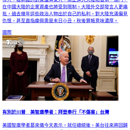
在中國大陸的企業資產也將受到限制。大陸外交部發言人更痛
批，過去幾年這些政治人物出於自己的私利，對大陸充滿偏見
仇恨，甚至直指龐佩奧是末日小丑，秋後算帳意味濃厚。
國際
有別於川普 美智庫學者：拜登奉行「不傷害」台灣
美國智庫學者葛來儀今天表示，就任總統後，美台往來將回歸