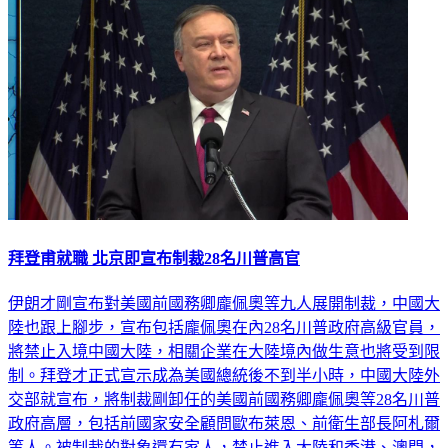
拜登甫就職 北京即宣布制裁28名川普高官
伊朗才剛宣布對美國前國務卿龐佩奧等九人展開制裁，中國大
陸也跟上腳步，宣布包括龐佩奧在內28名川普政府高級官員，
將禁止入境中國大陸，相關企業在大陸境內做生意也將受到限
制。拜登才正式宣示成為美國總統後不到半小時，中國大陸外
交部就宣布，將制裁剛卸任的美國前國務卿龐佩奧等28名川普
政府高層，包括前國家安全顧問歐布萊恩、前衛生部長阿札爾
等人。被制裁的對象還有家人，禁止進入大陸和香港、澳門，