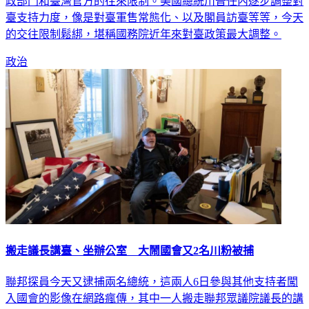
政部門和臺灣官方的往來限制。美國總統川普任內逐步調整對
臺支持力度，像是對臺軍售常態化、以及閣員訪臺等等，今天
的交往限制鬆綁，堪稱國務院近年來對臺政策最大調整。
政治
搬走議長講臺、坐辦公室 大鬧國會又2名川粉被捕
聯邦探員今天又逮捕兩名總統，這兩人6日參與其他支持者闖
入國會的影像在網路瘋傳，其中一人搬走聯邦眾議院議長的講