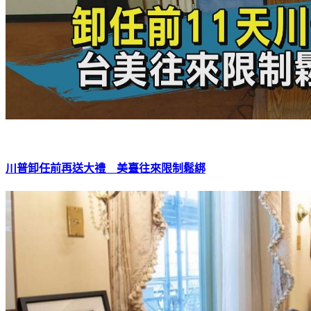
川普卸任前再送大禮 美臺往來限制鬆綁