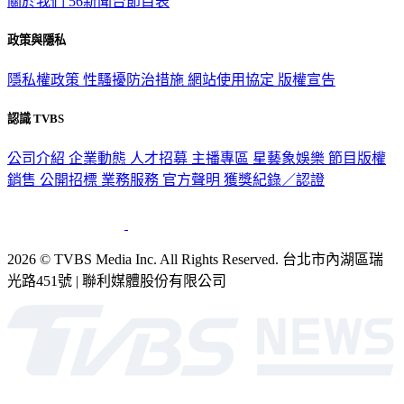
關於我們
56新聞台節目表
政策與隱私
隱私權政策
性騷擾防治措施
網站使用協定
版權宣告
認識 TVBS
公司介紹
企業動態
人才招募
主播專區
星藝象娛樂
節目版權
銷售
公開招標
業務服務
官方聲明
獲獎紀錄／認證
2026 © TVBS Media Inc. All Rights Reserved. 台北市內湖區瑞
光路451號 | 聯利媒體股份有限公司