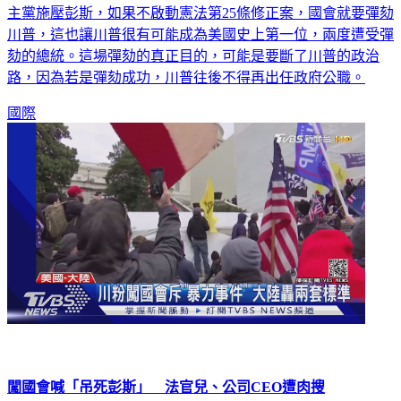
主黨施壓彭斯，如果不啟動憲法第25條修正案，國會就要彈劾
川普，這也讓川普很有可能成為美國史上第一位，兩度遭受彈
劾的總統。這場彈劾的真正目的，可能是要斷了川普的政治
路，因為若是彈劾成功，川普往後不得再出任政府公職。
國際
闖國會喊「吊死彭斯」 法官兒、公司CEO遭肉搜