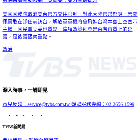
解除台美互動限制 吳釗燮：雙方互信提升
美國國務院取消美台官方交往限制，對此大陸官媒怒嗆，若龐
佩奧敢在卸任前訪台，解放軍軍機將會飛進台灣本島上空宣示
主權，國民黨立委也質疑，這項政策拜登是否有實質上的延
續，是後續觀察重點。
政治
深入時事，一觸即見
意見反映：service@tvbs.com.tw
觀眾服務專線：02-2656-1599
TVBS新聞網