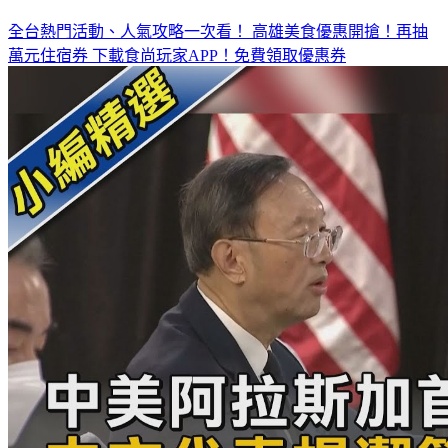
全台熱門活動、人氣攻略一次看！
高雄美食優惠開搶！再抽
萬元住宿券
下載食尚玩家APP！免費領取優惠券