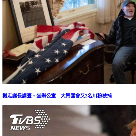
搬走議長講臺、坐辦公室 大鬧國會又2名川粉被捕