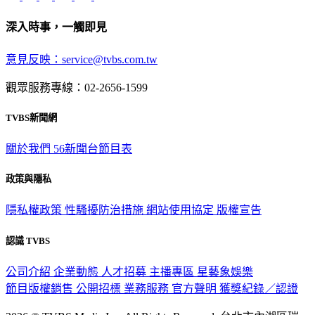
深入時事，一觸即見
意見反映：service@tvbs.com.tw
觀眾服務專線：02-2656-1599
TVBS新聞網
關於我們
56新聞台節目表
政策與隱私
隱私權政策
性騷擾防治措施
網站使用協定
版權宣告
認識 TVBS
公司介紹
企業動態
人才招募
主播專區
星藝象娛樂
節目版權銷售
公開招標
業務服務
官方聲明
獲獎紀錄／認證