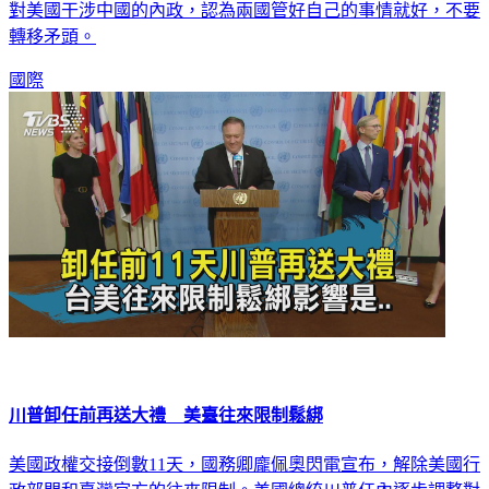
對美國干涉中國的內政，認為兩國管好自己的事情就好，不要
轉移矛頭。
國際
川普卸任前再送大禮 美臺往來限制鬆綁
美國政權交接倒數11天，國務卿龐佩奧閃電宣布，解除美國行