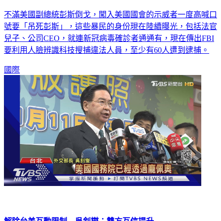
不滿美國副總統彭斯倒戈，闖入美國國會的示威者一度高喊口
號要「吊死彭斯」，這些暴民的身份現在陸續曝光，包括法官
兒子、公司CEO，就連新冠病毒確診者通通有，現在傳出FBI
要利用人臉辨識科技搜捕違法人員，至少有60人遭到逮捕。
國際