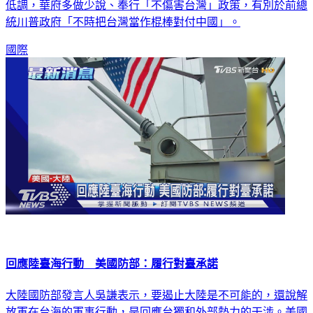
低調，華府多做少說、奉行「不傷害台灣」政策，有別於前總
統川普政府「不時把台灣當作棍棒對付中國」。
國際
回應陸臺海行動 美國防部：履行對臺承諾
大陸國防部發言人吳謙表示，要遏止大陸是不可能的，還說解
放軍在台海的軍事行動，是回應台獨和外部勢力的干涉。美國