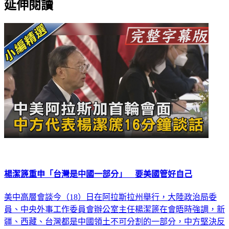
延伸閱讀
楊潔篪重申「台灣是中國一部分」 要美國管好自己
美中高層會談今（18）日在阿拉斯拉州舉行，大陸政治局委
員、中央外事工作委員會辦公室主任楊潔篪在會晤時強調，新
疆、西藏、台灣都是中國領土不可分割的一部分，中方堅決反