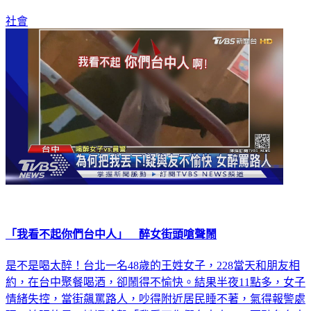
社會
「我看不起你們台中人」 醉女街頭嗆聲鬧
是不是喝太醉！台北一名48歲的王姓女子，228當天和朋友相
約，在台中聚餐喝酒，卻鬧得不愉快。結果半夜11點多，女子
情緒失控，當街飆罵路人，吵得附近居民睡不著，氣得報警處