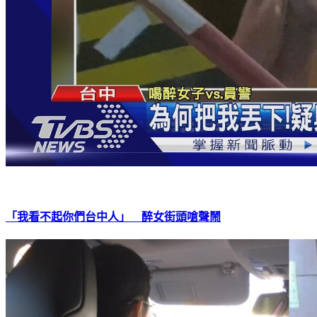
「我看不起你們台中人」 醉女街頭嗆聲鬧