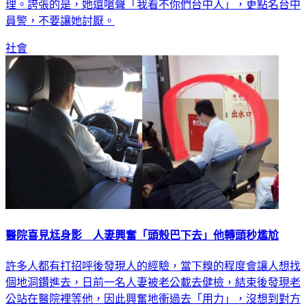
理。誇張的是，她還嗆聲「我看不你們台中人」，更點名台中
員警，不要讓她討厭。
社會
醫院喜見尪身影 人妻興奮「頭殼巴下去」他轉頭秒尷尬
許多人都有打招呼後發現人的經驗，當下糗的程度會讓人想找
個地洞鑽進去，日前一名人妻被老公載去健檢，結束後發現老
公站在醫院裡等他，因此興奮地衝過去「用力」，沒想到對方