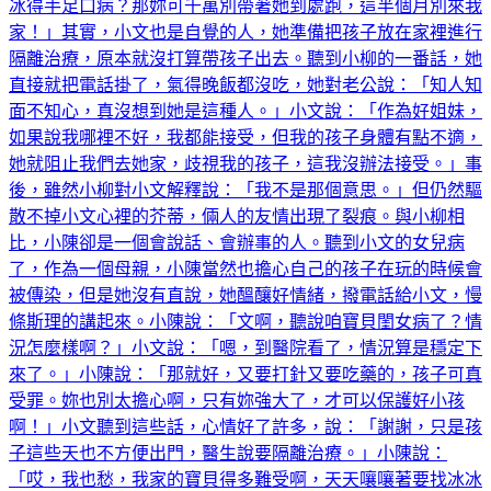
冰得手足口病？那妳可千萬別帶著她到處跑，這半個月別來我
家！」其實，小文也是自覺的人，她準備把孩子放在家裡進行
隔離治療，原本就沒打算帶孩子出去。聽到小柳的一番話，她
直接就把電話掛了，氣得晚飯都沒吃，她對老公說：「知人知
面不知心，真沒想到她是這種人。」小文說：「作為好姐妹，
如果說我哪裡不好，我都能接受，但我的孩子身體有點不適，
她就阻止我們去她家，歧視我的孩子，這我沒辦法接受。」事
後，雖然小柳對小文解釋說：「我不是那個意思。」但仍然驅
散不掉小文心裡的芥蒂，倆人的友情出現了裂痕。與小柳相
比，小陳卻是一個會說話、會辦事的人。聽到小文的女兒病
了，作為一個母親，小陳當然也擔心自己的孩子在玩的時候會
被傳染，但是她沒有直說，她醞釀好情緒，撥電話給小文，慢
條斯理的講起來。小陳說：「文啊，聽說咱寶貝閨女病了？情
況怎麼樣啊？」小文說：「嗯，到醫院看了，情況算是穩定下
來了。」小陳說：「那就好，又要打針又要吃藥的，孩子可真
受罪。妳也別太擔心啊，只有妳強大了，才可以保護好小孩
啊！」小文聽到這些話，心情好了許多，說：「謝謝，只是孩
子這些天也不方便出門，醫生說要隔離治療。」小陳說：
「哎，我也愁，我家的寶貝得多難受啊，天天嚷嚷著要找冰冰