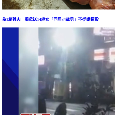
為1箱雞肉 狠母送14歲女「同居34歲男」不從還猛毆