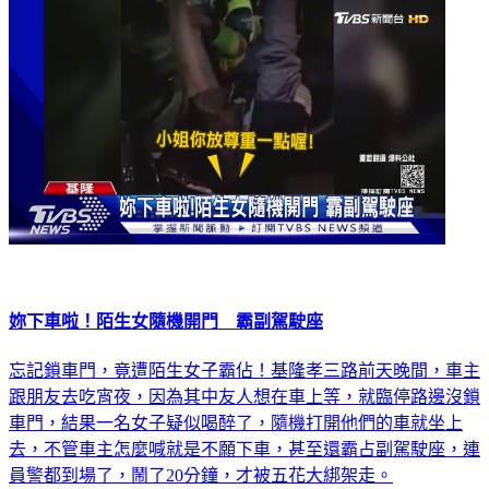
妳下車啦！陌生女隨機開門 霸副駕駛座
忘記鎖車門，竟遭陌生女子霸佔！基隆孝三路前天晚間，車主
跟朋友去吃宵夜，因為其中友人想在車上等，就臨停路邊沒鎖
車門，結果一名女子疑似喝醉了，隨機打開他們的車就坐上
去，不管車主怎麼喊就是不願下車，甚至還霸占副駕駛座，連
員警都到場了，鬧了20分鐘，才被五花大綁架走。