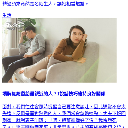
轉過頭來竟然是名陌生人，讓她相當尷尬。
生活
壞脾氣總留給最親近的人？1說話技巧維持良好關係
面對，我們往往會隨時提醒自己要注意談吐，因此通常不會太
失禮。反倒是面對熟悉的人，我們常會忽略這點。丈夫下班回
到家，就對妻子叫嚷：「喂，飯菜準備好了沒？我快餓死
了。」妻子剛做完家事，非常勞累。丈夫沒有絲毫關切之語，