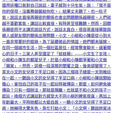
還用這種口氣對自己說話，妻子感到十分生氣，說：「我不是
你的保母，沒義務做飯給你吃。」結果丈夫聽了，也一肚子
氣。說話太直接再親密的關係也會出問題關係越親密，人們就
越不喜歡客氣，講話比較直接，有時甚至很難聽。然而，因關
係親密而不太講究說話方式，說話太直白，很容易直接導致與
親人或朋友間的關係出現問題。小文、小柳和小陳是從小到大
一直非常要好的姐妹。為了延續彼此的情誼，她們都未遠嫁，
在同一個城市生活，同一個社區居住，經常聚會聊天，過著開
心的日子。三家人甚至還定了「娃娃親」——小文生了女孩，
小柳和小陳生的都是兒子，於是小柳和小陳都爭著和小文做
「親家」。然而，這樣一段深厚的閨蜜之誼，後來卻變質了。
某天小文的女兒得了手足口病。因為三個孩子總是一天到晚玩
在一起，一聽說小文的女兒得了手足口病，小柳和小陳就開始
擔心，害怕自己的孩子在一起玩時被傳染。那麼，如何避免被
傳染？只有一個辦法，那就是隔離，也就是不和小文的孩子一
起玩。換個方式講話對方感受大不同小柳的脾氣很直，再加上
年齡最大，平時她都以大姐自居，一聽小文的女兒得了手足口
病，她嚇得大驚失色，急忙打給小文：「小文啊，聽說妳家冰