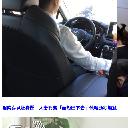
醫院喜見尪身影 人妻興奮「頭殼巴下去」他轉頭秒尷尬