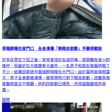
男喝醉睡在家門口 全身凍僵「剩眼皮能動」手腳得截肢
許多民眾在下班之後，常常會找好友或同事，席間難免會小酌
幾杯，但最近在大陸遼寧大連市，一名男子和朋友敘舊時喝了
不少，結果回家途中直接醉倒睡在大門口。由於當時氣候相當
冷，男子全身都被凍僵，被發現時只剩下眼皮能動，送醫急救
後醫師直言不樂觀，他的四肢都已壞死，恐得面臨截肢的命
運。
國際