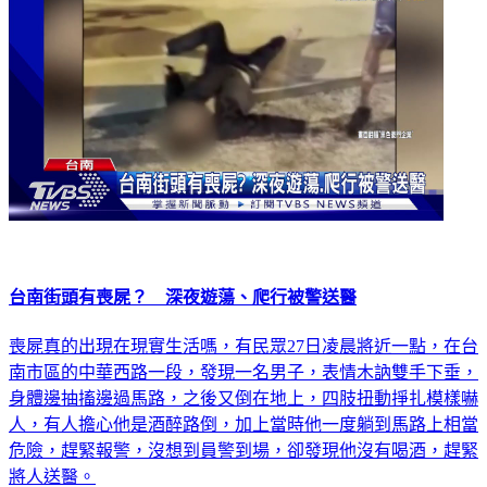
台南街頭有喪屍？ 深夜遊蕩、爬行被警送醫
喪屍真的出現在現實生活嗎，有民眾27日凌晨將近一點，在台
南市區的中華西路一段，發現一名男子，表情木訥雙手下垂，
身體邊抽搐邊過馬路，之後又倒在地上，四肢扭動掙扎模樣嚇
人，有人擔心他是酒醉路倒，加上當時他一度躺到馬路上相當
危險，趕緊報警，沒想到員警到場，卻發現他沒有喝酒，趕緊
將人送醫。