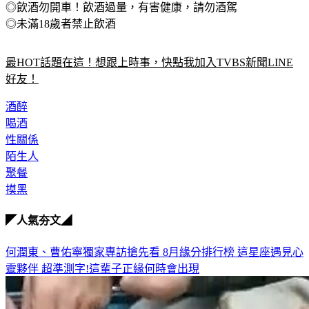
◎飲酒勿開車！飲酒過量，有害健康，請勿酒駕
◎未滿18歲者禁止飲酒
最HOT話題在這！想跟上時事，快點我加入TVBS新聞LINE
好友！
酒醉
喝酒
性關係
陌生人
聚餐
摸黑
◤人氣夯文◢
何潤東、曹佑寧獨家專訪搶先看
8月緣分排行榜 這星座遇見心
靈夥伴
超準測字!這輩子正緣何時會出現