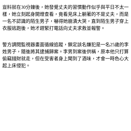
豈料就在30分鐘後，她發覺丈夫的習慣動作似乎與平日不太一
樣，她立刻起身開燈查看，竟看見床上躺著的不是丈夫，而是
一名不認識的陌生男子，嚇得她崩潰大哭，直到陌生男子穿上
衣服逃跑後，她才趕緊打電話向丈夫求救並報警。
警方調閱監視器畫面循線追蹤，鎖定該名嫌犯是一名25歲的李
姓男子，隨後將其逮捕歸案。李男到案後供稱，原本他只打算
偷竊錢財就走，但在受害者身上聞到了酒味，才會一時色心大
起上床侵犯。