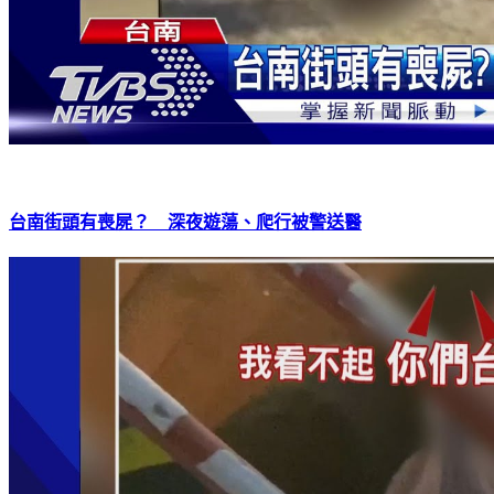
台南街頭有喪屍？ 深夜遊蕩、爬行被警送醫