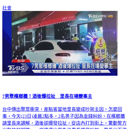
社會
7男聚檳榔攤！酒後爆拉扯 里長在場變事主
台中傳出聚眾衝突，差點害當地里長變成吵架主因，怎麼回
事，今天(23日)凌晨2點多，2名男子因為金錢糾紛，在檳榔攤
請里長來調解，酒後卻爆發拉扯，從店內打到街上，驚動警方