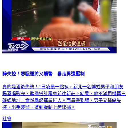
醉失控！怒毆運將又襲警 暴走男遭壓制
真的是酒後失態！1日凌晨一點多，新北一名傅姓男子和朋友
喝酒唱歌完，準備搭計程車前往新莊。結果，他不滿司機再三
確認地址，竟然暴怒揮拳打人。而員警到場，男子又情緒失
控，出手襲警，遭到壓制上銬逮捕。
社會