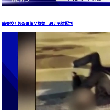
醉失控！怒毆運將又襲警 暴走男遭壓制