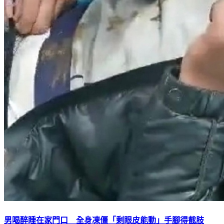
男喝醉睡在家門口 全身凍僵「剩眼皮能動」手腳得截肢