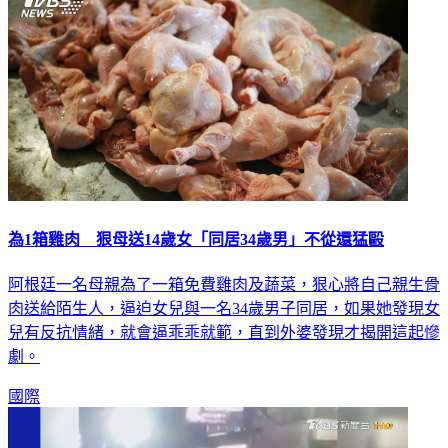
為1箱雞肉 狠母送14歲女「同居34歲男」不從還猛毆
阿根廷一名母親為了一箱免費雞肉及蔬菜，狠心將自己親生骨
肉送給陌生人，逼迫女兒與一名34歲男子同居，如果她發現女
兒有反抗情緒，就會逼乖乖就範，直到外婆發現才揭開這起慘
劇。
國際