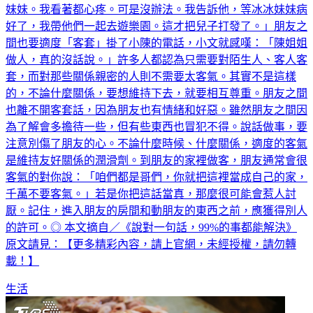
妹妹。我看著都心疼。可是沒辦法。我告訴他，等冰冰妹妹病
好了，我帶他們一起去遊樂園。這才把兒子打發了。」朋友之
間也要適度「客套」掛了小陳的電話，小文就感嘆：「陳姐姐
做人，真的沒話說。」許多人都認為只需要對陌生人、客人客
套，而對那些關係親密的人則不需要太客氣。其實不是這樣
的，不論什麼關係，要想維持下去，就要相互尊重。朋友之間
也離不開客套話，因為朋友也有情緒和好惡。雖然朋友之間因
為了解會多擔待一些，但有些東西也冒犯不得。說話做事，要
注意別傷了朋友的心。不論什麼時候、什麼關係，適度的客氣
是維持友好關係的潤滑劑。到朋友的家裡做客，朋友通常會很
客氣的對你說：「咱們都是哥們，你就把這裡當成自己的家，
千萬不要客氣。」若是你把這話當真，那麼很可能會惹人討
厭。記住，進入朋友的房間和動朋友的東西之前，應獲得別人
的許可。◎ 本文摘自／《說對一句話，99%的事都能解決》
原文請見：【更多精彩內容，請上官網，未經授權，請勿轉
載！】
生活