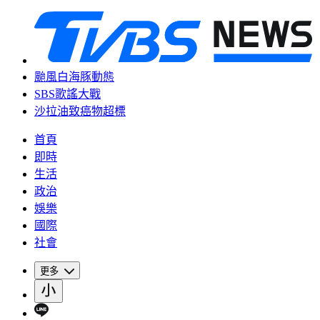
颱風白海豚動態
SBS歌謠大戰
沙拉油致癌物超標
首頁
即時
生活
政治
娛樂
國際
社會
更多