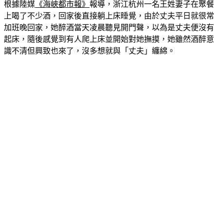
根據陸媒
《海峽都市報》
報導，浙江杭州一名王姓妻子在聚餐
上喝了不少酒，回家後直接躺上床睡覺，由於丈夫平日就很常
加班晚回家，她醉酒當天凌晨聽見開門聲，以為是丈夫便沒有
起床，隨後感覺到有人爬上床並開始對她撫摸，她雖然酒醉意
識不清但興致也來了，沒多想就與「丈夫」纏綿。