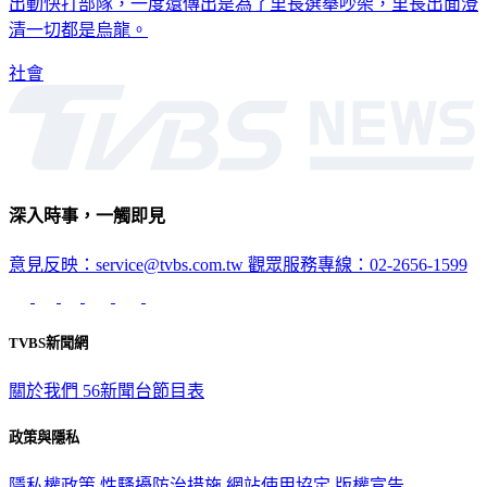
出動快打部隊，一度還傳出是為了里長選舉吵架，里長出面澄
清一切都是烏龍。
社會
深入時事，一觸即見
意見反映：service@tvbs.com.tw
觀眾服務專線：02-2656-1599
TVBS新聞網
關於我們
56新聞台節目表
政策與隱私
隱私權政策
性騷擾防治措施
網站使用協定
版權宣告