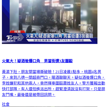
火氣大！疑酒後爆口角 男當街遭3友圍毆
黃湯下肚，朋友間當場撕破臉！21日凌晨1點多，桃園4名男
子，來到八德一間超商門口，喝酒聊聊天。疑似酒後爆口角，
李姓嫌犯和其他兩人，竟然揮拳圍毆蕭姓友人。警方獲報出動
快打部隊，有人還怕進派出所，趕緊澄清說沒有打架，只是朋
友鬥嘴，最後還是被帶回訊問。
社會