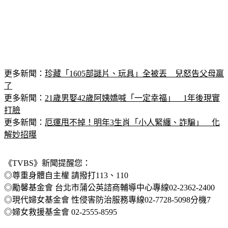
更多新聞：
珍藏「1605部謎片、玩具」全被丟　兒怒告父母贏
了
更多新聞：
21歲男娶42歲阿姨嬌喊「一定幸福」　1年後現實
打臉
更多新聞：
厄運甩不掉！明年3生肖「小人緊纏、詐騙」　化
解妙招曝
《TVBS》新聞提醒您：
◎尊重身體自主權 請撥打113、110
◎勵馨基金會 台北市蒲公英諮商輔導中心專線02-2362-2400
◎現代婦女基金會 性侵害防治服務專線02-7728-5098分機7
◎婦女救援基金會 02-2555-8595