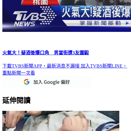
火氣大！疑酒後爆口角 男當街遭3友圍毆
下載TVBS新聞APP，最新消息不漏接
加入TVBS新聞LINE，
重點新聞一次看
延伸閱讀