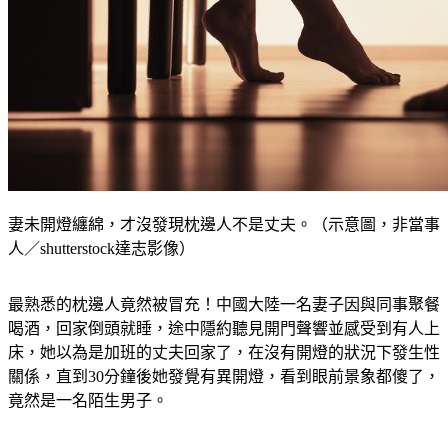
妻未開燈纏綿，才沒發現枕邊人不是丈夫。（示意圖，非當事
人／shutterstock達志影像）
最熟悉的枕邊人竟然被冒充！中國大陸一名妻子因與同事聚餐
喝酒，回家倒頭就睡，途中隱約聽見開門聲響並感受到有人上
床，她以為是加班的丈夫回家了，在沒有開燈的狀況下發生性
關係，直到30分鐘後她發覺有異開燈，看到眼前景象都傻了，
竟然是一名陌生男子。