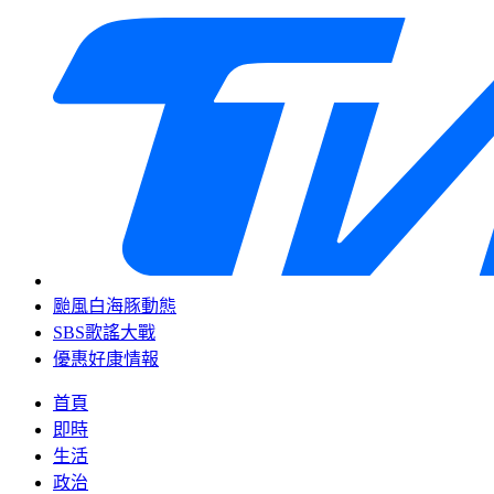
颱風白海豚動態
SBS歌謠大戰
優惠好康情報
首頁
即時
生活
政治