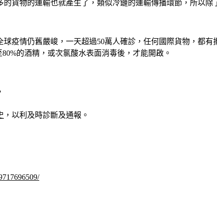
多的貨物的運輸也就產生了，類似冷鏈的運輸傳播環節，所以除
全球疫情仍舊嚴峻，一天超過50萬人確診，任何國際貨物，都有
至80%的酒精，或次氯酸水表面消毒後，才能開啟。
，
史
，以利及時診斷及通報。
99717696509/