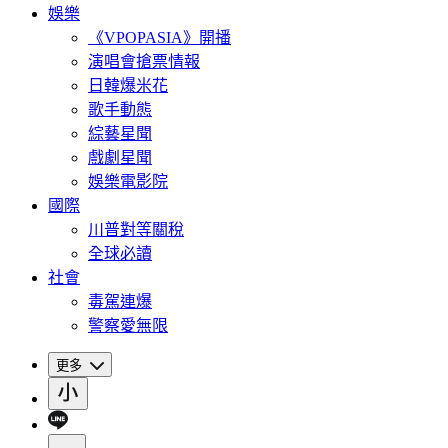
娛樂
《VPOPASIA》開播
演唱會搶票情報
日韓爆米花
歌手動態
綜藝星聞
戲劇星聞
娛樂電影院
國際
川普對等關稅
全球必讀
社會
毒駕連爆
警察愛無限
更多