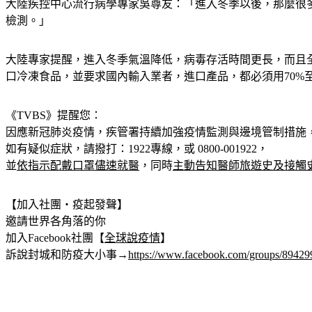
大陸疾控中心流行病學專家吳尊友：「進入冬季以後，那麼很
檢測。」
大陸專家提醒，進入冬季氣溫降低，病毒存活時間更長，而且
口冷凍食品，並要求國內輸入業者，進口產品，都必須用70%
《TVBS》提醒您：
因應新冠肺炎疫情，疾管署持續加強疫情監測與邊境管制措施
如有疑似症狀，請撥打：1922專線，或 0800-001922，
並
依指示配戴口罩儘速就醫
，同時
主動告知醫師旅遊史及接觸
【加入社團‧疫起發聲】
邀請世界各角落的你
加入Facebook社團【
全球說疫情
】
訴說封城和防疫大小事→
https://www.facebook.com/groups/8942