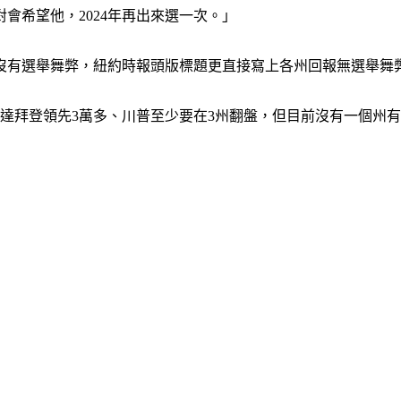
會希望他，2024年再出來選一次。」
沒有選舉舞弊，紐約時報頭版標題更直接寫上各州回報無選舉舞
內華達拜登領先3萬多、川普至少要在3州翻盤，但目前沒有一個州