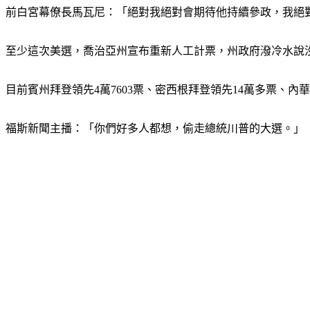
前白宮幕僚長馬瓦尼：「絕對我絕對會期待他持續參政，我絕對
至少這次美選，喬治亞州宣布重新人工計票，州政府潑冷水說
目前賓州拜登領先4萬7603票、密西根拜登領先14萬多票、
福斯新聞主播：「你們好多人都想，偷走總統川普的大選。」