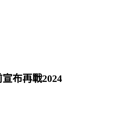
棄守
布再戰2024