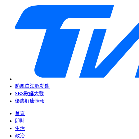
颱風白海豚動態
SBS歌謠大戰
優惠好康情報
首頁
即時
生活
政治