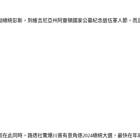
副總統彭斯，到維吉尼亞州阿靈頓國家公墓紀念退伍軍人節，而
在此同時，路透社驚爆川普有意角逐2024總統大選，最快在年