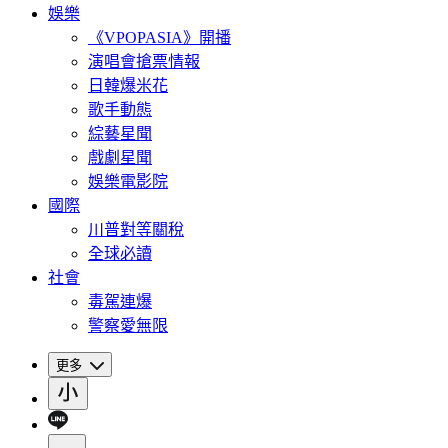
娛樂
《VPOPASIA》開播
演唱會搶票情報
日韓爆米花
歌手動態
綜藝星聞
戲劇星聞
娛樂電影院
國際
川普對等關稅
全球必讀
社會
毒駕連爆
警察愛無限
更多