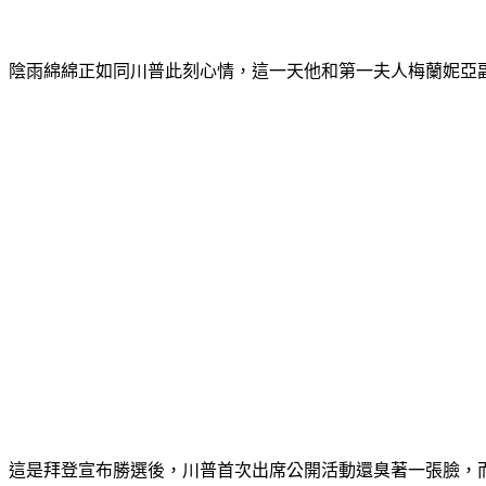
陰雨綿綿正如同川普此刻心情，這一天他和第一夫人梅蘭妮亞
這是拜登宣布勝選後，川普首次出席公開活動還臭著一張臉，而