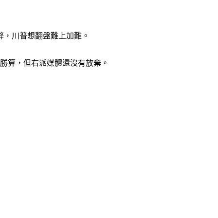
弊，川普想翻盤難上加難。
有勝算，但右派媒體還沒有放棄。