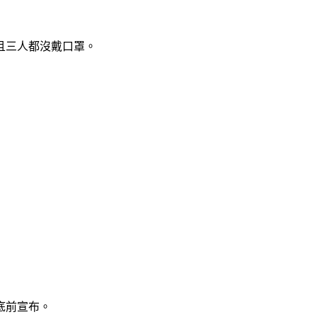
且三人都沒戴口罩。
底前宣布。