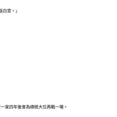
重返白宮。」
川普一家四年後會為總統大位再戰一場。