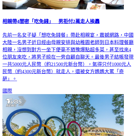
相親帶4閨密「吃免錢」 男拒付2萬走人挨轟
先前一名女子疑「想吃免錢餐」帶赴相親宴，震撼網路，中國
大陸一名男子近日經由母親安排與幼稚園老師到日本料理餐廳
相親，沒想到對方一坐下便毫不猶豫爆點超多菜，甚至找來4
位朋友來吃，將男子晾在一旁自顧自聊天。最後男子結帳發現
一共5000元人民幣（約21500元新台幣），氣得只付1000元人
民幣（約4300元新台幣）就走人，還被女方媽媽大罵「奇
葩」。
國際