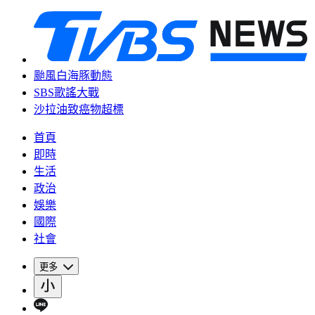
颱風白海豚動態
SBS歌謠大戰
沙拉油致癌物超標
首頁
即時
生活
政治
娛樂
國際
社會
更多