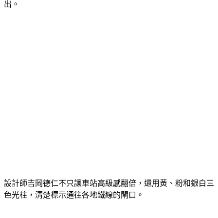
東京地鐵銀座線丸之內線以及日比谷線，平均一天有26萬人進
出。
設計師吉岡德仁不只讓車站高級感翻倍，還用黃、粉和銀白三
色光柱，清楚標示通往各地鐵線的閘口。