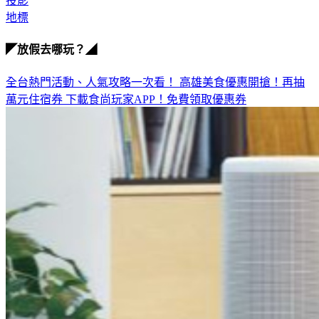
銀座
投影
地標
◤放假去哪玩？◢
全台熱門活動、人氣攻略一次看！
高雄美食優惠開搶！再抽
萬元住宿券
下載食尚玩家APP！免費領取優惠券