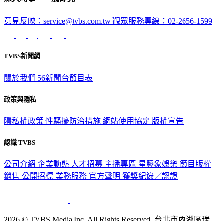
深入時事，一觸即見
意見反映：service@tvbs.com.tw
觀眾服務專線：02-2656-1599
TVBS新聞網
關於我們
56新聞台節目表
政策與隱私
隱私權政策
性騷擾防治措施
網站使用協定
版權宣告
認識 TVBS
公司介紹
企業動態
人才招募
主播專區
星藝象娛樂
節目版權
銷售
公開招標
業務服務
官方聲明
獲獎紀錄／認證