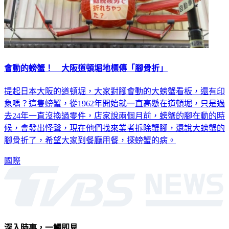
會動的螃蟹！ 大阪道頓堀地標傳「腳骨折」
提起日本大阪的道頓堀，大家對腳會動的大螃蟹看板，還有印
象嗎？這隻螃蟹，從1962年開始就一直高懸在道頓堀，只是過
去24年一直沒換過零件，店家說兩個月前，螃蟹的腳在動的時
候，會發出怪聲，現在他們找來業者拆除蟹腳，還說大螃蟹的
腳骨折了，希望大家到餐廳用餐，探螃蟹的病。
國際