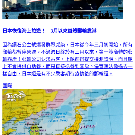
日本恢復海上旅遊！ 3月以來首艘郵輪靠港
因為鑽石公主號爆發群聚感染，日本從今年三月初開始，所有
郵輪都暫停營運。不過週日終於有三月以來，第一艘商轉的郵
輪靠岸！郵輪公司要求乘客，上船前得提交檢測證明、而且船
上不會提供自助餐，而是直接送餐到客房。儘管無法像過去一
樣自由，日本還是有不少乘客期待疫情後的郵輪程。
國際