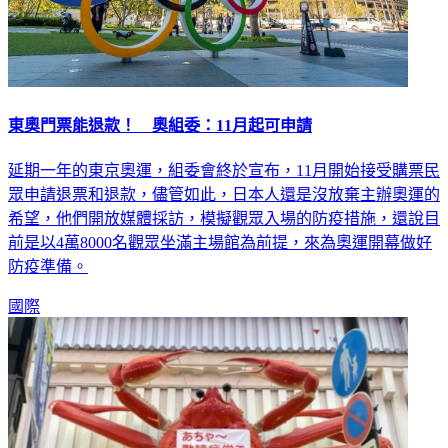
東奧門票能退款！ 奧組委：11月起可申請
延期一年的東京奧運，組委會終於宣布，11月開始接受購票民
眾申請退票和退款，儘管如此，日本人還是沒放棄主辦奧運的
希望，他們開放媒體採訪，模擬觀眾入場的防疫措施，還說目
前是以4萬8000名觀眾坐滿主場館為前提，來為奧運開幕做好
防疫準備。
國際