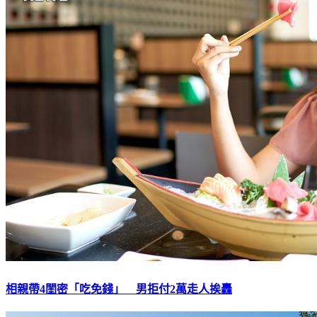
相親帶4閨密「吃免錢」 男拒付2萬走人挨轟