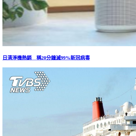
日清淨機熱銷 稱20分鐘滅99%新冠病毒