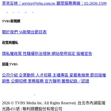
意見反映：service@tvbs.com.tw
觀眾服務專線：02-2656-1599
TVBS新聞網
關於我們
56新聞台節目表
政策與隱私
隱私權政策
性騷擾防治措施
網站使用協定
版權宣告
認識 TVBS
公司介紹
企業動態
人才招募
主播專區
星藝象娛樂
節目版權
銷售
公開招標
業務服務
官方聲明
獲獎紀錄／認證
2026 © TVBS Media Inc. All Rights Reserved. 台北市內湖區瑞