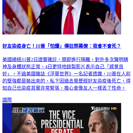
好友染疫身亡！川普「怕爆」傳狂問幕僚：我會不會死？
美國總統川普2日證實確診，隨即進行隔離，對外多次聲明精
神及身體狀態正常，4日更特地錄製影片表示自己「感覺良
好」，不過美國雜誌《浮華世界》一名記者透露，川普在人前
的堅強都是裝出來的，私下因過去曾歷經好友染疫後死亡，得
知自己也染疫其實非常緊張，擔心會像友人一樣丟了性命。
國際