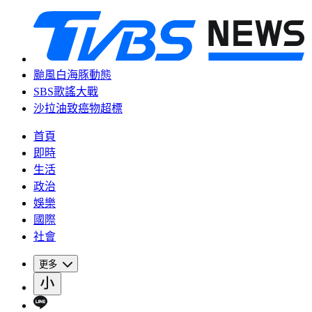
颱風白海豚動態
SBS歌謠大戰
沙拉油致癌物超標
首頁
即時
生活
政治
娛樂
國際
社會
更多