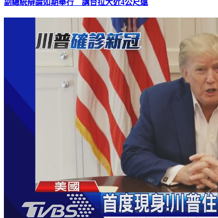
副總統辯論如期舉行 講台拉大近4公尺遠