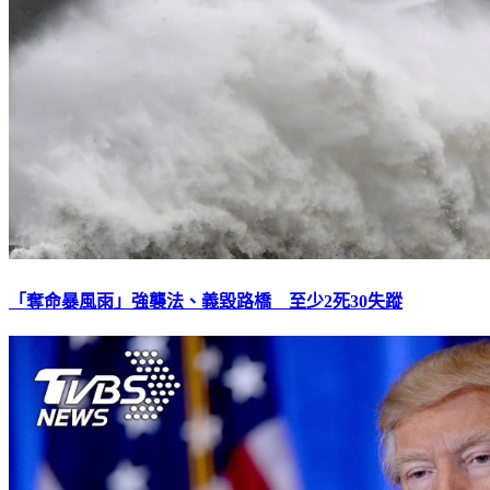
「奪命暴風雨」強襲法、義毀路橋 至少2死30失蹤