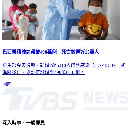
巴西累積確診飆破490萬例 死亡數逼近15萬人
衛生部今天通報，新增2萬6310人確診感染（COVID-19，武
漢肺炎），累計確診增至490萬6833例。
國際
深入時事，一觸即見