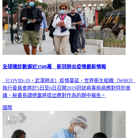
全球確診數逼近3500萬 新冠肺炎疫情最新情報
（COVID-19，武漢肺炎）疫情蔓延，世界衛生組織（WHO）
執行委員會將於5日至6日召開2019冠狀病毒疾病應對特別會
議，秘書長譚德塞將提出應對作為的期中報告。
國際