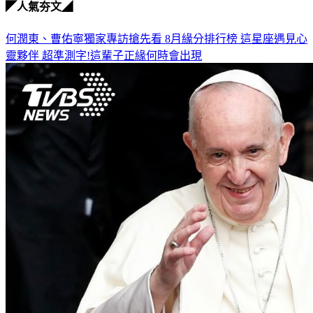
◤人氣夯文◢
何潤東、曹佑寧獨家專訪搶先看
8月緣分排行榜 這星座遇見心
靈夥伴
超準測字!這輩子正緣何時會出現