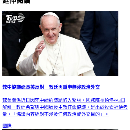
延伸閱讀
梵中協議延長美反對 教廷再重申無涉政治外交
梵美關係近日因梵中續約議題陷入緊張，國務院長帕洛林3日
解釋，教廷希望與中國續簽主教任命協議，是出於牧靈福傳考
量，「協議內容絕對不涉及任何政治或外交目的」。