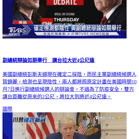
副總統辯論如期舉行 講台拉大近4公尺遠
美國副總統彭斯夫婦現在確定二採陰，而民主黨副總統候選人
賀錦麗，檢測也呈現陰性，兩人都將照原定計畫在美國時間10
月7日進行副總統候選人的辯論會，不過為了防疫安全，雙方
講台距離從原來的2公尺，將拉大到將近4公尺遠。
國際