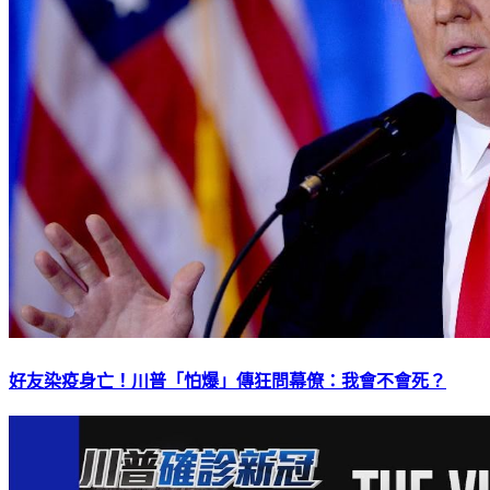
好友染疫身亡！川普「怕爆」傳狂問幕僚：我會不會死？