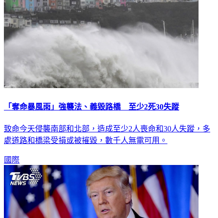
「奪命暴風雨」強襲法、義毀路橋 至少2死30失蹤
致命今天侵襲南部和北部，造成至少2人喪命和30人失蹤，多
處道路和橋梁受損或被摧毀，數千人無電可用。
國際