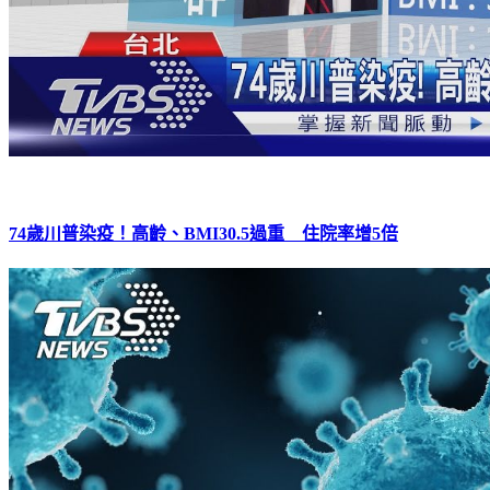
74歲川普染疫！高齡、BMI30.5過重 住院率增5倍