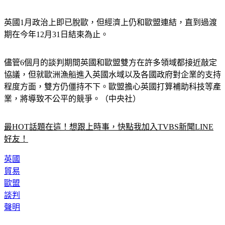
始和歐盟首席協調員巴尼耶（Michel Barnier）展開會談。
英國1月政治上即已脫歐，但經濟上仍和歐盟連結，直到過渡
期在今年12月31日結束為止。
儘管6個月的談判期間英國和歐盟雙方在許多領域都接近敲定
協議，但就歐洲漁船進入英國水域以及各國政府對企業的支持
程度方面，雙方仍僵持不下。歐盟擔心英國打算補助科技等產
業，將導致不公平的競爭。（中央社）
最HOT話題在這！想跟上時事，快點我加入TVBS新聞LINE
好友！
英國
貿易
歐盟
談判
聲明