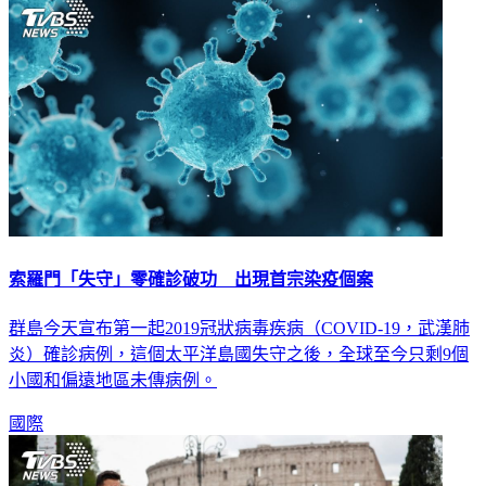
生活
索羅門「失守」零確診破功 出現首宗染疫個案
群島今天宣布第一起2019冠狀病毒疾病（COVID-19，武漢肺
炎）確診病例，這個太平洋島國失守之後，全球至今只剩9個
小國和偏遠地區未傳病例。
國際