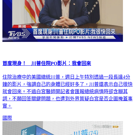
首度現身！ 川普住院PO影片：我會回來
住院治療中的美國總統川普，週日上午特別透過一段長達4分
鐘的影片，強調自己的身體已經好多了，川普還表示自己很快
就會回來。不過白宮醫師開記者會匯報總統病情時卻含糊其
詞，不願回答關鍵問題，也遭到外界質疑白宮是否企圖掩蓋事
實。
國際