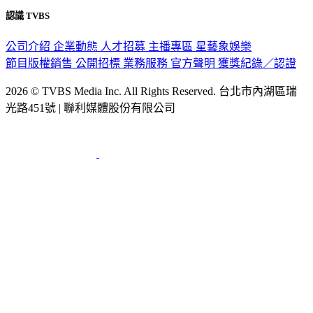
隱私權政策
性騷擾防治措施
網站使用協定
版權宣告
認識 TVBS
公司介紹
企業動態
人才招募
主播專區
星藝象娛樂
節目版權銷售
公開招標
業務服務
官方聲明
獲獎紀錄／認證
2026 © TVBS Media Inc. All Rights Reserved. 台北市內湖區瑞
光路451號 | 聯利媒體股份有限公司