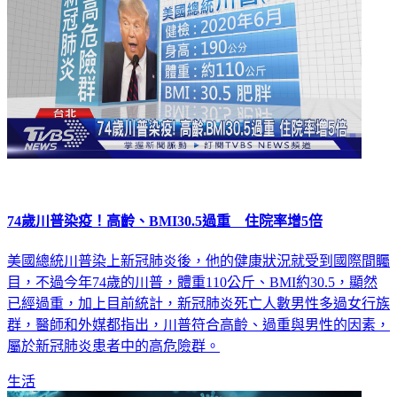
74歲川普染疫！高齡、BMI30.5過重 住院率增5倍
美國總統川普染上新冠肺炎後，他的健康狀況就受到國際間矚
目，不過今年74歲的川普，體重110公斤、BMI約30.5，顯然
已經過重，加上目前統計，新冠肺炎死亡人數男性多過女行族
群，醫師和外媒都指出，川普符合高齡、過重與男性的因素，
屬於新冠肺炎患者中的高危險群。