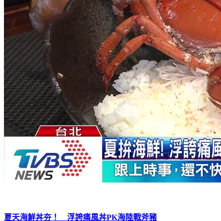
夏天海鮮丼夯！ 浮誇痛風丼PK海陸戰斧豬