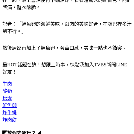
飽滿，麵衣酥脆。
記者：「鮭魚卵的海鮮美味，跟肉的美味好合，在嘴巴裡多汁
到不行。」
然後居然再加上了鮭魚卵，奢華口感，美味一點也不衝突。
最HOT話題在這！想跟上時事，快點我加入TVBS新聞LINE
好友！
牛肉
酸奶
松露
鮭魚卵
炸牛排
炸肉餅
◤放假去哪玩？◢