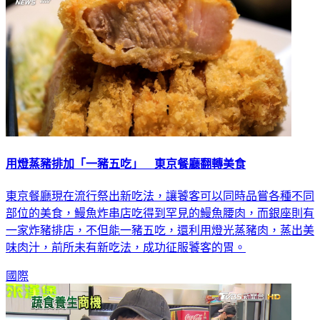
用燈蒸豬排加「一豬五吃」 東京餐廳翻轉美食
東京餐廳現在流行祭出新吃法，讓饕客可以同時品嘗各種不同
部位的美食，鰻魚炸串店吃得到罕見的鰻魚腰肉，而銀座則有
一家炸豬排店，不但能一豬五吃，還利用燈光蒸豬肉，蒸出美
味肉汁，前所未有新吃法，成功征服饕客的胃。
國際