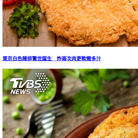
東京白色豬排驚世誕生 炸兩次肉更軟嫩多汁