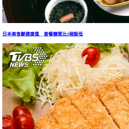
日本美食颳健康風 套餐糖質比1碗飯低