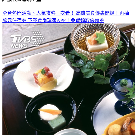
全台熱門活動、人氣攻略一次看！
高雄美食優惠開搶！再抽
萬元住宿券
下載食尚玩家APP！免費領取優惠券