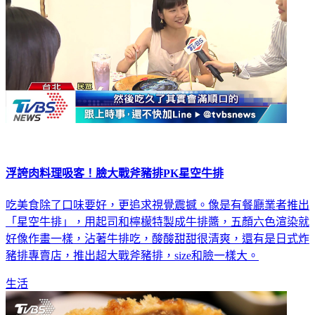
浮誇肉料理吸客！臉大戰斧豬排PK星空牛排
吃美食除了口味要好，更追求視覺震撼。像是有餐廳業者推出
「星空牛排」，用起司和檸檬特製成牛排醬，五顏六色渲染就
好像作畫一樣，沾著牛排吃，酸酸甜甜很清爽，還有是日式炸
豬排專賣店，推出超大戰斧豬排，size和臉一樣大。
生活