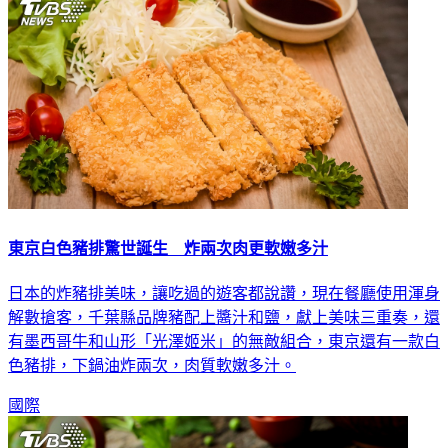
東京白色豬排驚世誕生 炸兩次肉更軟嫩多汁
日本的炸豬排美味，讓吃過的遊客都說讚，現在餐廳使用渾身
解數搶客，千葉縣品牌豬配上醬汁和鹽，獻上美味三重奏，還
有墨西哥牛和山形「光澤姬米」的無敵組合，東京還有一款白
色豬排，下鍋油炸兩次，肉質軟嫩多汁。
國際