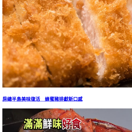
房總半島美味復活 蜂蜜豬排獻新口感