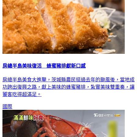
房總半島美味復活 蜂蜜豬排獻新口感
房總半島美食大進擊，茨城縣農民挺過去年的颱風後，當地成
功跨出復興之路，獻上美味的蜂蜜豬排，紮實美味雙重奏，讓
饕客吃得超滿足。
國際