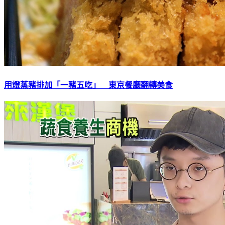
用燈蒸豬排加「一豬五吃」 東京餐廳翻轉美食