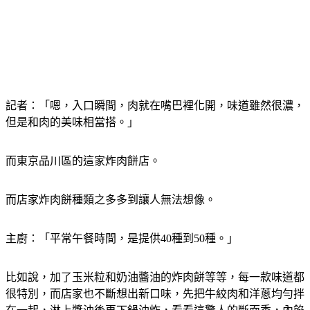
記者：「嗯，入口瞬間，肉就在嘴巴裡化開，味道雖然很濃，
但是和肉的美味相當搭。」
而東京品川區的這家炸肉餅店。
而店家炸肉餅種類之多多到讓人無法想像。
主廚：「平常午餐時間，是提供40種到50種。」
比如說，加了玉米粒和奶油醬油的炸肉餅等等，每一款味道都
很特別，而店家也不斷想出新口味，先把牛絞肉和洋蔥均勻拌
在一起，淋上醬油後再下鍋油炸，看看這驚人的斷面秀，內餡