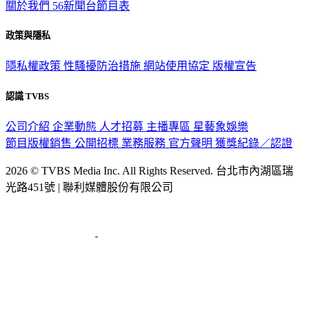
政策與隱私
隱私權政策
性騷擾防治措施
網站使用協定
版權宣告
認識 TVBS
公司介紹
企業動態
人才招募
主播專區
星藝象娛樂
節目版權銷售
公開招標
業務服務
官方聲明
獲獎紀錄／認證
2026 © TVBS Media Inc. All Rights Reserved. 台北市內湖區瑞
光路451號 | 聯利媒體股份有限公司