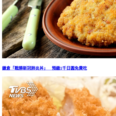
鎌倉「戰勝新冠肺炎丼」 預繳1千日圓免費吃