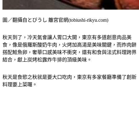
圖／翻攝自とびうし 離宮官網(tobiushi-rikyu.com)
秋天到了，冷天氣會讓人胃口大開，東京有多道創意肉品美
食，像是俄羅斯酸奶牛肉，火烤加高湯是美味關鍵，而炸肉餅
搭配鮭魚卵，奢華口感美味不衝突，還有和食與法式料理跨界
結合，獻上炭烤松露炸牛排的頂級美味。
秋天是食慾之秋就是要大口吃肉，東京有多家餐廳準備了創新
料理要上菜囉。