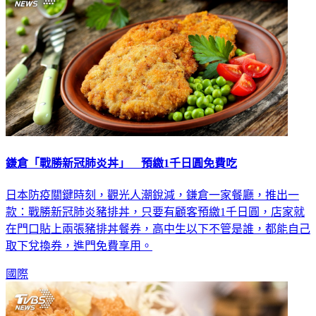
鎌倉「戰勝新冠肺炎丼」 預繳1千日圓免費吃
日本防疫關鍵時刻，觀光人潮銳減，鎌倉一家餐廳，推出一
款：戰勝新冠肺炎豬排丼，只要有顧客預繳1千日圓，店家就
在門口貼上兩張豬排丼餐券，高中生以下不管是誰，都能自己
取下兌換券，進門免費享用。
國際