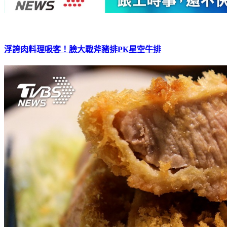
浮誇肉料理吸客！臉大戰斧豬排PK星空牛排