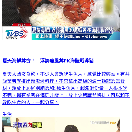
夏天海鮮丼夯！ 浮誇痛風丼PK海陸戰斧豬
夏天太熱沒食慾，不少人會想吃生魚片，感覺比較輕盈。有丼
飯業者就推出超澎湃料理，不只拿出高級的波士頓龍蝦當食
材，還放上30尾胭脂蝦和5種生魚片，超澎湃份量一人根本吃
不完，還有業者在海鮮丼飯上，放上火烤戰斧豬排，可以和不
敢吃生食的人，一起分享。
生活