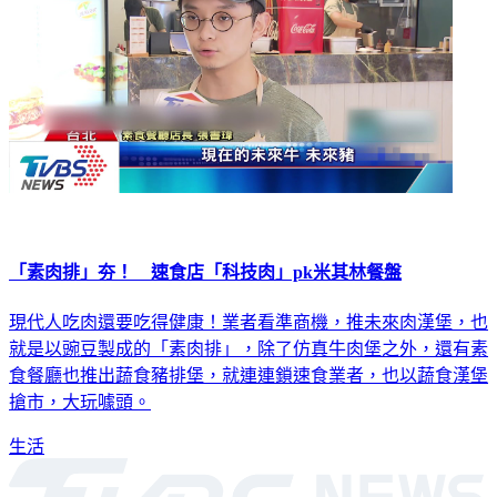
「素肉排」夯！ 速食店「科技肉」pk米其林餐盤
現代人吃肉還要吃得健康！業者看準商機，推未來肉漢堡，也
就是以豌豆製成的「素肉排」，除了仿真牛肉堡之外，還有素
食餐廳也推出蔬食豬排堡，就連連鎖速食業者，也以蔬食漢堡
搶市，大玩噱頭。
生活