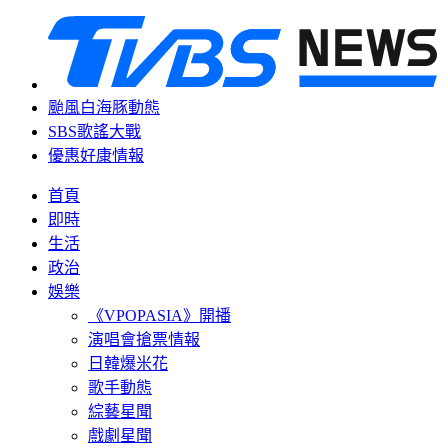
颱風白海豚動態
SBS歌謠大戰
優惠好康情報
首頁
即時
生活
政治
娛樂
《VPOPASIA》開播
演唱會搶票情報
日韓爆米花
歌手動態
綜藝星聞
戲劇星聞