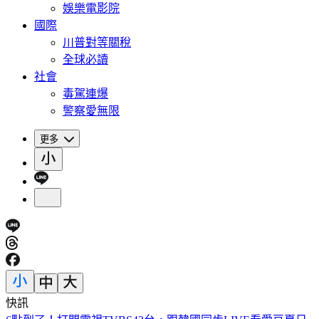
娛樂電影院
國際
川普對等關稅
全球必讀
社會
毒駕連爆
警察愛無限
更多
快訊