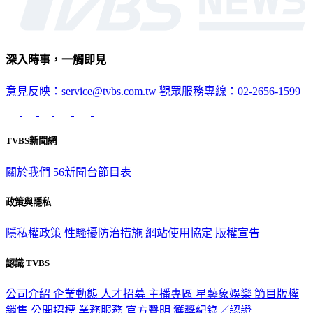
深入時事，一觸即見
意見反映：service@tvbs.com.tw
觀眾服務專線：02-2656-1599
TVBS新聞網
關於我們
56新聞台節目表
政策與隱私
隱私權政策
性騷擾防治措施
網站使用協定
版權宣告
認識 TVBS
公司介紹
企業動態
人才招募
主播專區
星藝象娛樂
節目版權
銷售
公開招標
業務服務
官方聲明
獲獎紀錄／認證