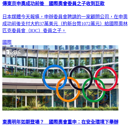
傳東京申奧成功前後 國際奧會委員之子收到巨款
日本媒體今天報導，申辦委員會聘請的一家顧問公司，在申奧
成功前後支付大約37萬美元（約新台幣1072萬元）給國際奧林
匹克委員會（IOC）委員之子。
國際
東奧明年如期登場？ 國際奧會重申：在安全環境下舉辦