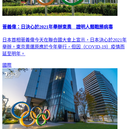
菅義偉：日決心於2021年舉辦東奧 證明人類戰勝病毒
日本首相菅義偉今天在聯合國大會上宣示，日本決心於2021年
舉辦。東京奧運原應於今年舉行，但因（COVID-19）疫情而
延至明年。
國際