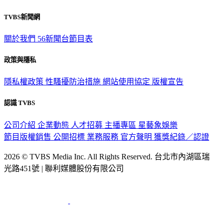
觀眾服務專線：02-2656-1599
TVBS新聞網
關於我們
56新聞台節目表
政策與隱私
隱私權政策
性騷擾防治措施
網站使用協定
版權宣告
認識 TVBS
公司介紹
企業動態
人才招募
主播專區
星藝象娛樂
節目版權銷售
公開招標
業務服務
官方聲明
獲獎紀錄／認證
2026 © TVBS Media Inc. All Rights Reserved. 台北市內湖區瑞
光路451號 | 聯利媒體股份有限公司