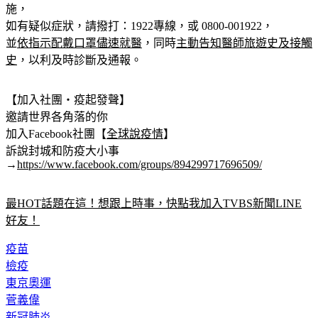
因應新冠肺炎疫情，疾管署持續加強疫情監測與邊境管制措
施，
如有疑似症狀，請撥打：1922專線，或 0800-001922，
並
依指示配戴口罩儘速就醫
，同時
主動告知醫師旅遊史及接觸
史
，以利及時診斷及通報。
【加入社團‧疫起發聲】
邀請世界各角落的你
加入Facebook社團【
全球說疫情
】
訴說封城和防疫大小事
→
https://www.facebook.com/groups/894299717696509/
最HOT話題在這！想跟上時事，快點我加入TVBS新聞LINE
好友！
疫苗
檢疫
東京奧運
菅義偉