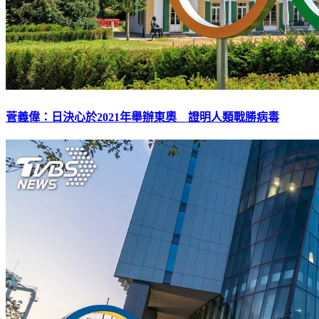
菅義偉：日決心於2021年舉辦東奧 證明人類戰勝病毒