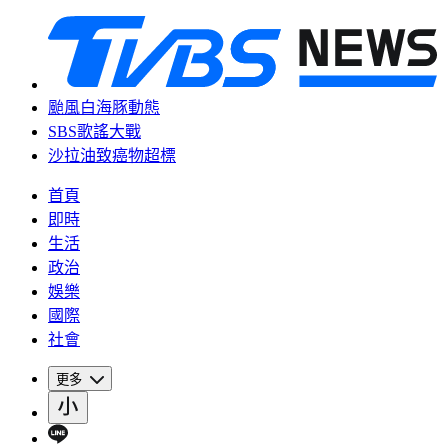
颱風白海豚動態
SBS歌謠大戰
沙拉油致癌物超標
首頁
即時
生活
政治
娛樂
國際
社會
更多