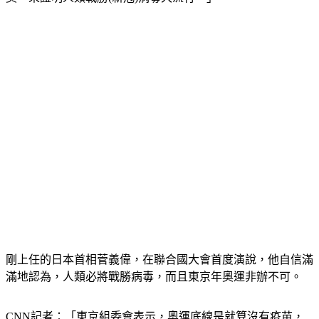
奧，來證明人類戰勝(新冠)病毒大流行。」
剛上任的日本首相菅義偉，在聯合國大會首度演說，他自信滿
滿地認為，人類必將戰勝病毒，而且東京年奧運非辦不可。