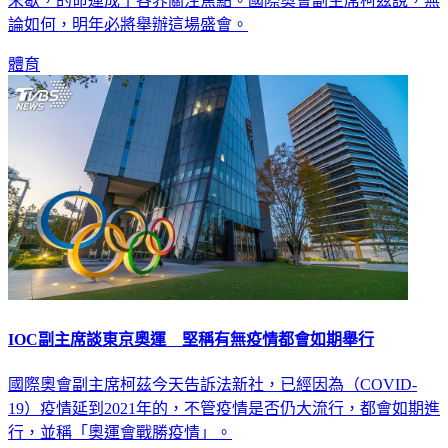
原定今年登場的東京奧運因大流行延至明年，但全球疫情至今
未歇，的命運成了各界關注焦點。國際奧會副主席柯茲說，無
論如何，明年必將舉辦這場盛會。
體育
IOC副主席談東京奧運 堅稱有無疫情都會如期舉行
國際奧會副主席柯茲今天告訴法新社，已經因為（COVID-
19）疫情延到2021年的，不管疫情是否仍大流行，都會如期進