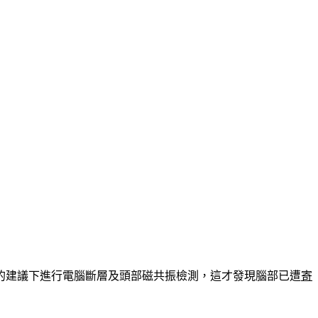
的建議下進行電腦斷層及頭部磁共振檢測，這才發現腦部已遭
寄