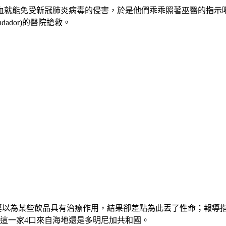
血就能免受新冠肺炎病毒的侵害，於是他們乖乖照著巫醫的指示喝
ador)的醫院搶救。
表示，該對夫妻以為某些飲品具有治療作用，結果卻差點為此丟了性命
這一家4口來自海地還是多明尼加共和國。