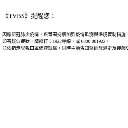
《TVBS》提醒您：
因應新冠肺炎疫情，疾管署持續加強疫情監測與邊境管制措施
如有疑似症狀，請撥打：1922專線，或 0800-001922，
並
依指示配戴口罩儘速就醫
，同時
主動告知醫師旅遊史及接觸