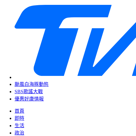
颱風白海豚動態
SBS歌謠大戰
優惠好康情報
首頁
即時
生活
政治