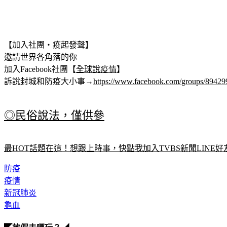
【加入社團‧疫起發聲】
邀請世界各角落的你
加入Facebook社團【
全球說疫情
】
訴說封城和防疫大小事→
https://www.facebook.com/groups/8942
◎民俗說法，僅供參
最HOT話題在這！想跟上時事，快點我加入TVBS新聞LINE好
防疫
疫情
新冠肺炎
龜血