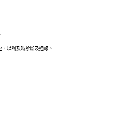
，
史
，以利及時診斷及通報。