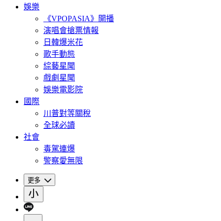
娛樂
《VPOPASIA》開播
演唱會搶票情報
日韓爆米花
歌手動態
綜藝星聞
戲劇星聞
娛樂電影院
國際
川普對等關稅
全球必讀
社會
毒駕連爆
警察愛無限
更多