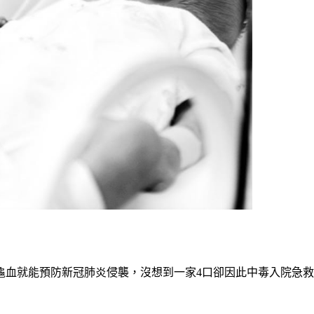
龜血就能預防新冠肺炎侵襲，沒想到一家4口卻因此中毒入院急救