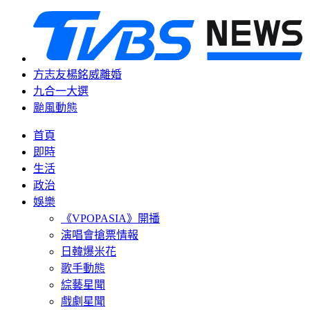
方志友楊銘威離婚
九合一大選
颱風動態
首頁
即時
生活
政治
娛樂
《VPOPASIA》開播
演唱會搶票情報
日韓爆米花
歌手動態
綜藝星聞
戲劇星聞