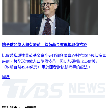
讓全球70億人都有疫苗 蓋茲基金會再捐45億抗疫
比爾暨梅琳達蓋茲基金會今天呼籲各國齊心對抗2019冠狀病毒
疾病，替全球70億人口準備疫苗，因此加碼捐出1.5億美元
（約新台幣45.44億元）用於開發對抗該病毒的療法。
國際
深入時事，一觸即見