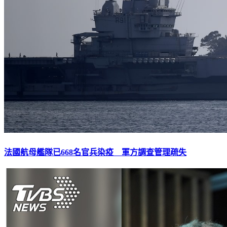
法國航母艦隊已668名官兵染疫 軍方調查管理疏失