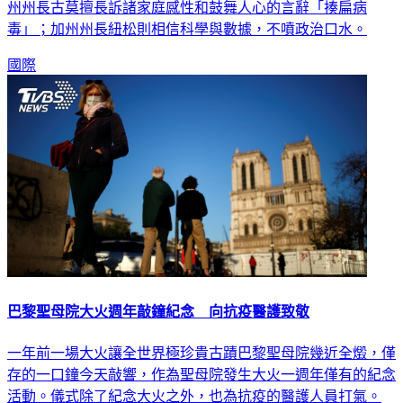
毒」；加州州長紐松則相信科學與數據，不噴政治口水。
國際
巴黎聖母院大火週年敲鐘紀念 向抗疫醫護致敬
一年前一場大火讓全世界極珍貴古蹟巴黎聖母院幾近全燬，僅
存的一口鐘今天敲響，作為聖母院發生大火一週年僅有的紀念
活動。儀式除了紀念大火之外，也為抗疫的醫護人員打氣。