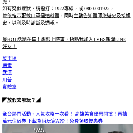
如有疑似症狀，請撥打：1922專線，或 0800-001922，
並
依指示配戴口罩儘速就醫
，同時
主動告知醫師旅遊史及接觸
史
，以利及時診斷及通報。
最HOT話題在這！想跟上時事，快點我加入TVBS新聞LINE
好友！
菜市場
病毒
武漢
川普
實驗室
◤放假去哪玩？◢
全台熱門活動、人氣攻略一次看！
高雄美食優惠開搶！再抽
萬元住宿券
下載食尚玩家APP！免費領取優惠券