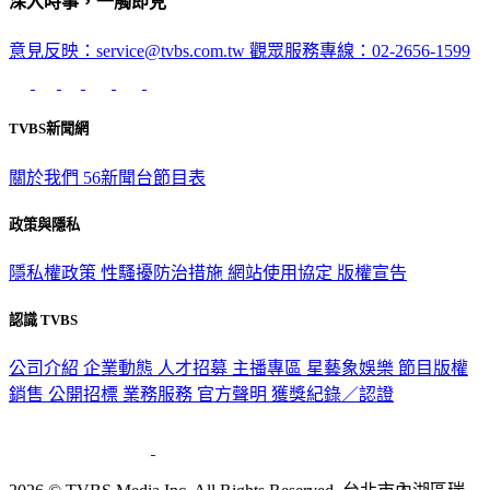
意見反映：service@tvbs.com.tw
觀眾服務專線：02-2656-1599
TVBS新聞網
關於我們
56新聞台節目表
政策與隱私
隱私權政策
性騷擾防治措施
網站使用協定
版權宣告
認識 TVBS
公司介紹
企業動態
人才招募
主播專區
星藝象娛樂
節目版權
銷售
公開招標
業務服務
官方聲明
獲獎紀錄／認證
2026 © TVBS Media Inc. All Rights Reserved. 台北市內湖區瑞