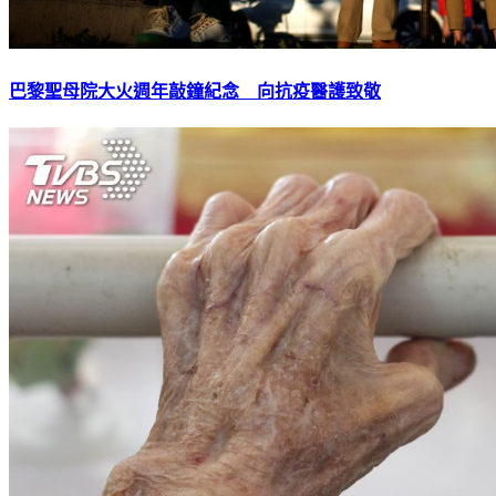
巴黎聖母院大火週年敲鐘紀念 向抗疫醫護致敬