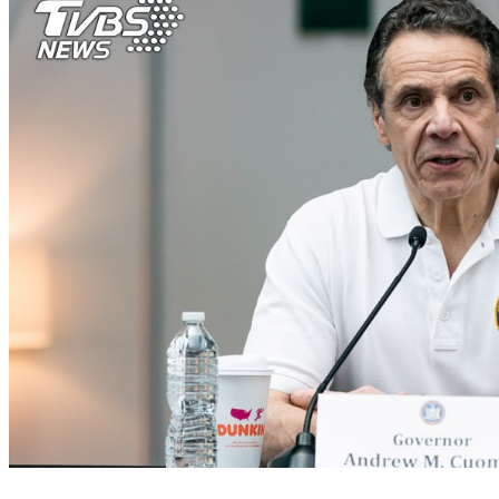
美州長化身抗疫英雄 古莫要揍扁病毒、紐松信科學