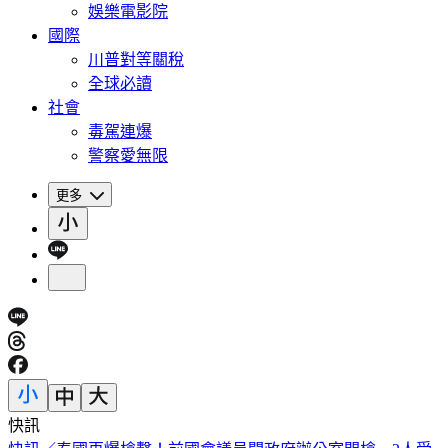
娛樂電影院
國際
川普對等關稅
全球必讀
社會
毒駕連爆
警察愛無限
更多
快訊