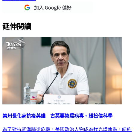
延伸閱讀
美州長化身抗疫英雄 古莫要揍扁病毒、紐松信科學
為了對抗武漢肺炎危機，美國政治人物成為鎂光燈焦點，紐約
州州長古莫擅長訴諸家庭感性和鼓舞人心的言辭「揍扁病