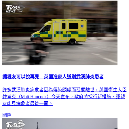
讓親友可以說再見 英國准家人道別武漢肺炎患者
許多武漢肺炎病危者因為傳染顧慮而孤獨離世，英國衛生大臣
韓考克（Matt Hancock）今天宣布，政府將採行新措施，讓親
友能見病危者最後一面。
國際