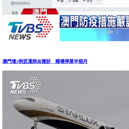
澳門增2例武漢肺炎確診 賭場停業半個月