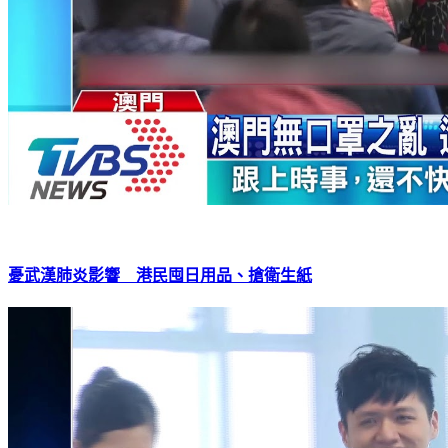
憂武漢肺炎影響 港民囤日用品、搶衛生紙