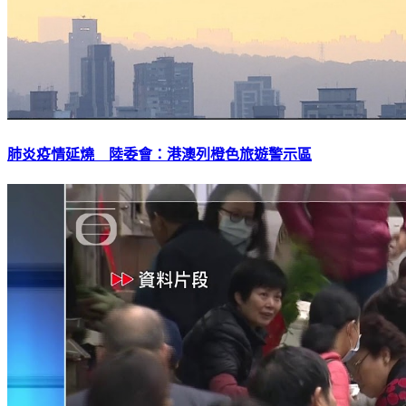
肺炎疫情延燒 陸委會：港澳列橙色旅遊警示區