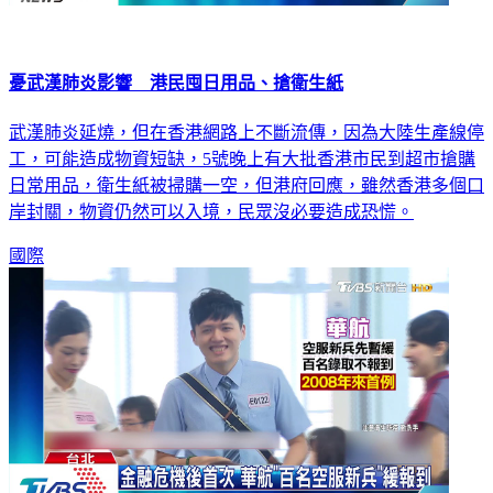
憂武漢肺炎影響 港民囤日用品、搶衛生紙
武漢肺炎延燒，但在香港網路上不斷流傳，因為大陸生產線停
工，可能造成物資短缺，5號晚上有大批香港市民到超市搶購
日常用品，衛生紙被掃購一空，但港府回應，雖然香港多個口
岸封關，物資仍然可以入境，民眾沒必要造成恐慌。
國際