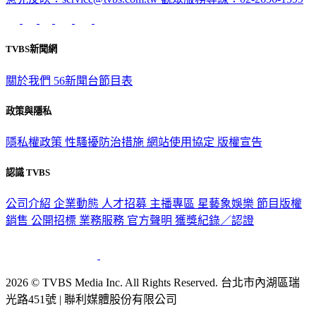
意見反映：service@tvbs.com.tw
觀眾服務專線：02-2656-1599
TVBS新聞網
關於我們
56新聞台節目表
政策與隱私
隱私權政策
性騷擾防治措施
網站使用協定
版權宣告
認識 TVBS
公司介紹
企業動態
人才招募
主播專區
星藝象娛樂
節目版權
銷售
公開招標
業務服務
官方聲明
獲獎紀錄／認證
2026 © TVBS Media Inc. All Rights Reserved. 台北市內湖區瑞