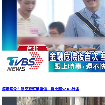
港澳禁令！航空旅遊業重傷 擬比照SARS紓困