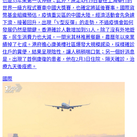
多國際大廠宣布不參展後，主辦單位決定取消今年的活動，這
也是33年來第一次停辦；此外，原定4月19日要在上海舉行的
世界一級方程式賽車中國大獎賽，也確定將延後賽事。國際貨
幣基金組織預估，疫情重災區的中國大陸，經濟活動會先急遽
下滑、接著回升，出現「V型反彈」的走勢，不過疫情會如何
發展仍然是關鍵。香港確診人數增加到51人，除了沒有外地遊
客，民生消費力也大減，一間米其林推薦餐廳，農曆年以來業
績掉了七成。港府擔心康美樓社區爆發大規模感染，採樣確診
住戶的糞便，結果呈現陰性，讓人稍稍喘口氣；另一個好消息
是，出現了首例康復的患者，他在2月3日住院、隔天確診，治
療九天後痊癒。
國際