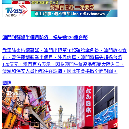
澳門封賭場半個月防疫 損失逾120億台幣
武漢肺炎持續蔓延，澳門出現第10起確診案例後，澳門政府宣
布，暫停運博彩業半個月，外界估算，澳門將損失超過台幣
120億元，澳門官方表示，因為澳門生鮮產品都靠大陸入口，
清潔和保安人員也都住在珠海，因此不會採取全面封關。
國際