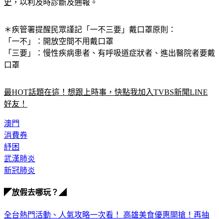
並
依指示配戴口罩儘速就醫
，同時
主動告知醫師旅遊史及接觸
史
，以利及時診斷及通報。
＊疾管署提醒民眾謹記
「一不三要」
戴口罩原則：
「一不」：開放空間不用戴口罩
「三要」：慢性疾病患者、有呼吸道症狀者、進出醫院者要戴
口罩
最HOT話題在這！想跟上時事，快點我加入TVBS新聞LINE
好友！
澳門
消費券
紓困
武漢肺炎
新冠肺炎
◤放假去哪玩？◢