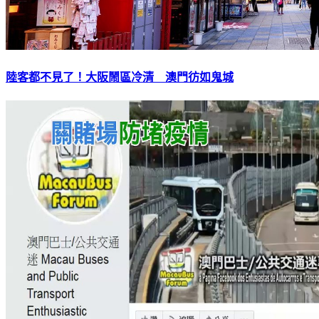
陸客都不見了！大阪鬧區冷清 澳門彷如鬼城