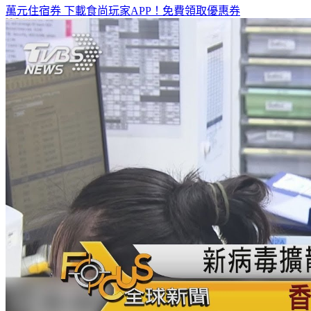
全台熱門活動、人氣攻略一次看！
高雄美食優惠開搶！再抽
萬元住宿券
下載食尚玩家APP！免費領取優惠券