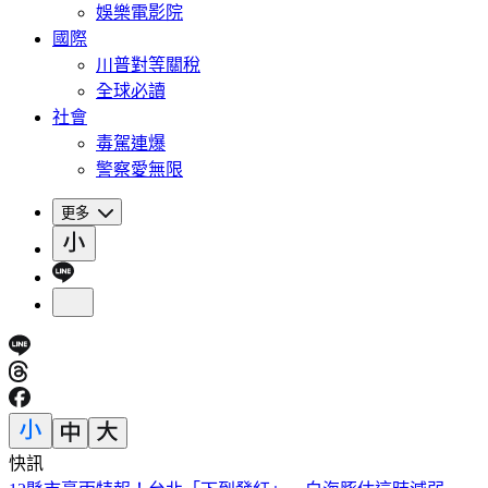
娛樂電影院
國際
川普對等關稅
全球必讀
社會
毒駕連爆
警察愛無限
更多
快訊