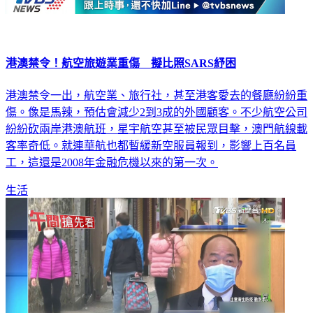
港澳禁令！航空旅遊業重傷 擬比照SARS紓困
港澳禁令一出，航空業、旅行社，甚至港客愛去的餐廳紛紛重
傷。像是馬辣，預估會減少2到3成的外國顧客。不少航空公司
紛紛砍兩岸港澳航班，星宇航空甚至被民眾目擊，澳門航線載
客率奇低。就連華航也都暫緩新空服員報到，影響上百名員
工，這還是2008年金融危機以來的第一次。
生活