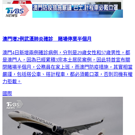
澳門增2例武漢肺炎確診 賭場停業半個月
澳門4日新增兩例確診病例，分別是29歲女性和57歲男性，都
是澳門人，因為已經累積3宗本土居民案例，因此特首宣布關
閉賭場半個月，公務員在家上班，而澳門防疫措施，其實相當
嚴謹，包括搭公車、搭計程車，都必須戴口罩，否則司機有權
力拒載。
國際