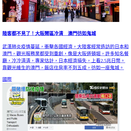
陸客都不見了！大阪鬧區冷清 澳門彷如鬼城
武漢肺炎疫情蔓延，衝擊各國經濟，大陸客經常造訪的日本和
澳門，觀光服務業都受到重創，像是大阪道頓堀，許多知名餐
廳，冷冷清清，專家估計，日本經濟損失，上看2.5兆日幣。
靠觀光維生的澳門，飯店住房率不到五成，彷如一座鬼城。
國際