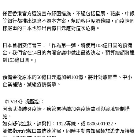
制，這是比較關鍵的地方。」
僅管香港官方還沒宣布紓困措施，不過包括星展、花旗、中銀
等銀行都推出還息不還本方案，幫助客戶度過難關，而疫情同
樣嚴重的日本也祭出百億日元應對這次危機。
日本首相安倍晉三：「作為第一彈，將使用103億日圓的預備
金，我們會在14日的內閣會議中做出最後決定，預算總額將達
到153億日圓。」
預備金從原本的50億日元追加到103億，將針對旅館業、中小
企業補貼，減緩疫情衝擊。
《TVBS》提醒您：
因應武漢肺炎疫情，疾管署持續加強疫情監測與邊境管制措
施，
如有疑似症狀，請撥打：1922專線，或 0800-001922，