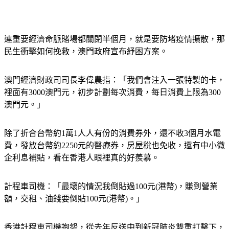
連重要經濟命脈賭場都關閉半個月，就是要防堵疫情擴散，那
民生衝擊如何挽救，澳門政府宣布紓困方案。
澳門經濟財政司司長李偉農指：「我們會注入一張特製的卡，
裡面有3000澳門元，初步計劃每次消費，每日消費上限為300
澳門元。」
除了折合台幣約1萬1人人有份的消費券外，還不收3個月水電
費，發放台幣約2250元的醫療券，房屋稅也免收，還有中小微
企利息補貼，看在香港人眼裡真的好羨慕。
計程車司機：「最壞的情況我倒貼過100元(港幣)，賺到營業
額，交租、油錢要倒貼100元(港幣)。」