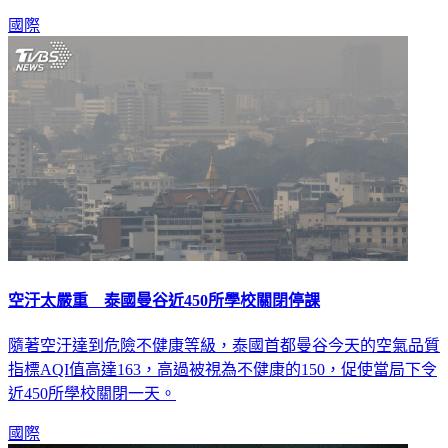
國際
空汙太嚴重 泰國曼谷近450所學校關閉停課
隨著空汙達到危險不健康等級，泰國首都曼谷今天的空氣品質
指標AQI值高達163，高過被視為不健康的150，促使當局下令
近450所學校關閉一天。
國際