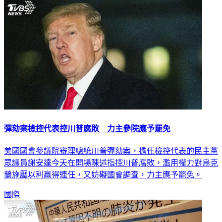
彈劾案檢控代表控川普腐敗 力主參院應予罷免
美國國會參議院審理總統川普彈劾案，擔任檢控代表的民主黨
眾議員謝安達今天在開場陳述指控川普腐敗，濫用權力對烏克
蘭施壓以利贏得連任，又妨礙國會調查，力主應予罷免。
國際