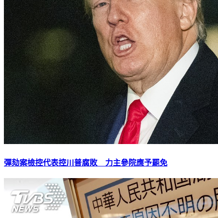
彈劾案檢控代表控川普腐敗 力主參院應予罷免