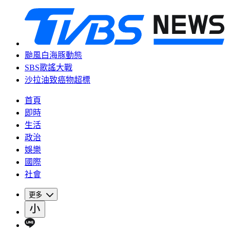
颱風白海豚動態
SBS歌謠大戰
沙拉油致癌物超標
首頁
即時
生活
政治
娛樂
國際
社會
更多