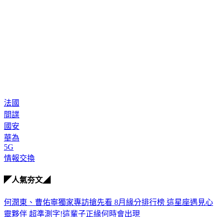
法國
間諜
國安
華為
5G
情報交換
◤人氣夯文◢
何潤東、曹佑寧獨家專訪搶先看
8月緣分排行榜 這星座遇見心
靈夥伴
超準測字!這輩子正緣何時會出現