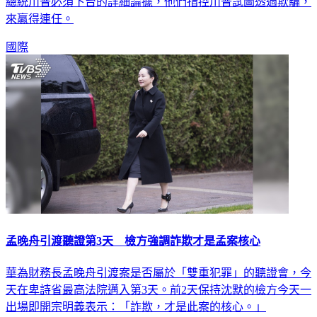
總統川普必須下台的詳細論據，他們指控川普試圖透過欺騙，
來贏得連任。
國際
孟晚舟引渡聽證第3天 檢方強調詐欺才是孟案核心
華為財務長孟晚舟引渡案是否屬於「雙重犯罪」的聽證會，今
天在卑詩省最高法院邁入第3天。前2天保持沈默的檢方今天一
出場即開宗明義表示：「詐欺，才是此案的核心。」