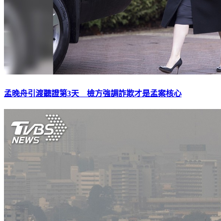
孟晚舟引渡聽證第3天 檢方強調詐欺才是孟案核心