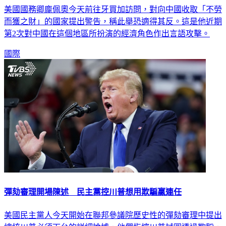
美國國務卿龐佩奧今天前往牙買加訪問，對向中國收取「不勞
而獲之財」的國家提出警告，稱此舉恐適得其反。這是他近期
第2次對中國在這個地區所扮演的經濟角色作出言語攻擊。
國際
彈劾審理開場陳述 民主黨控川普想用欺騙贏連任
美國民主黨人今天開始在聯邦參議院歷史性的彈劾審理中提出