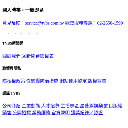
深入時事，一觸即見
意見反映：service@tvbs.com.tw
觀眾服務專線：02-2656-1599
TVBS新聞網
關於我們
56新聞台節目表
政策與隱私
隱私權政策
性騷擾防治措施
網站使用協定
版權宣告
認識 TVBS
公司介紹
企業動態
人才招募
主播專區
星藝象娛樂
節目版權
銷售
公開招標
業務服務
官方聲明
獲獎紀錄／認證