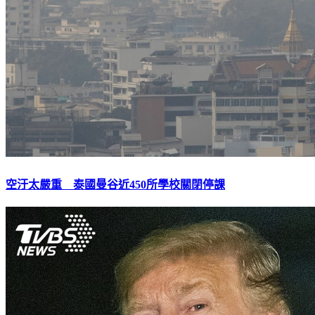
空汙太嚴重 泰國曼谷近450所學校關閉停課