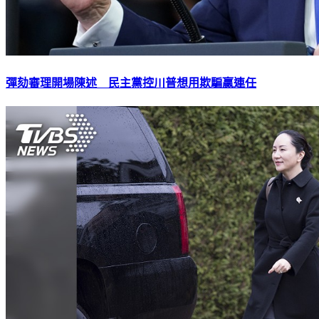
彈劾審理開場陳述 民主黨控川普想用欺騙贏連任