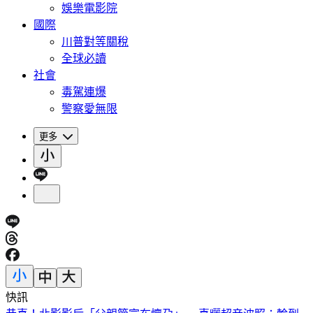
娛樂電影院
國際
川普對等關稅
全球必讀
社會
毒駕連爆
警察愛無限
更多
快訊