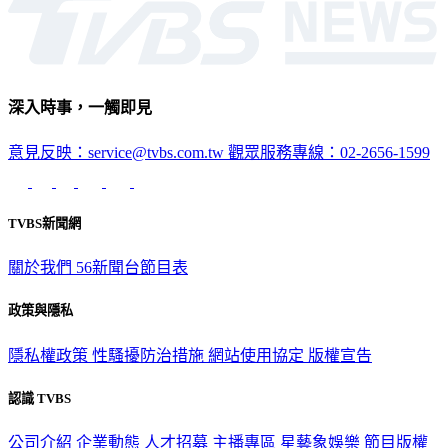
深入時事，一觸即見
意見反映：service@tvbs.com.tw
觀眾服務專線：02-2656-1599
TVBS新聞網
關於我們
56新聞台節目表
政策與隱私
隱私權政策
性騷擾防治措施
網站使用協定
版權宣告
認識 TVBS
公司介紹
企業動態
人才招募
主播專區
星藝象娛樂
節目版權
銷售
公開招標
業務服務
官方聲明
獲獎紀錄／認證