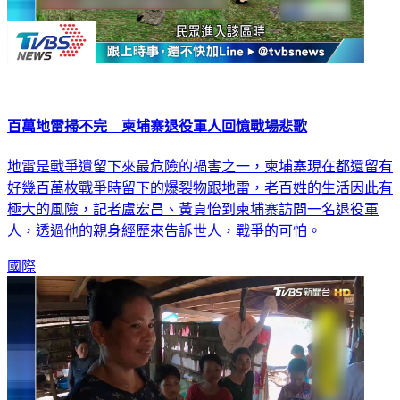
百萬地雷掃不完 柬埔寨退役軍人回憶戰場悲歌
地雷是戰爭遺留下來最危險的禍害之一，柬埔寨現在都還留有
好幾百萬枚戰爭時留下的爆裂物跟地雷，老百姓的生活因此有
極大的風險，記者盧宏昌、黃貞怡到柬埔寨訪問一名退役軍
人，透過他的親身經歷來告訴世人，戰爭的可怕。
國際