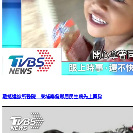
難抵達診所醫院 柬埔寨偏鄉居民生病先上藥房