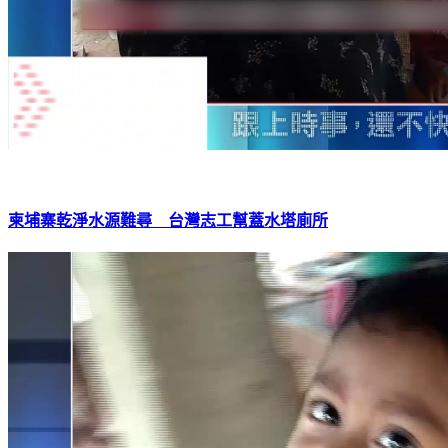
柬埔寨乾淨水源難尋 台灣志工幫蓋水塔廁所