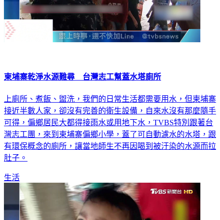
柬埔寨乾淨水源難尋 台灣志工幫蓋水塔廁所
上廁所、煮飯、盥洗，我們的日常生活都需要用水，但柬埔寨
接近半數人家，卻沒有完善的衛生設備，自來水沒有那麼隨手
可得，偏鄉居民大都得接雨水或用地下水，TVBS特別跟著台
灣志工團，來到柬埔寨偏鄉小學，蓋了可自動濾水的水塔，跟
有環保概念的廁所，讓當地師生不再因喝到被汙染的水源而拉
肚子。
生活