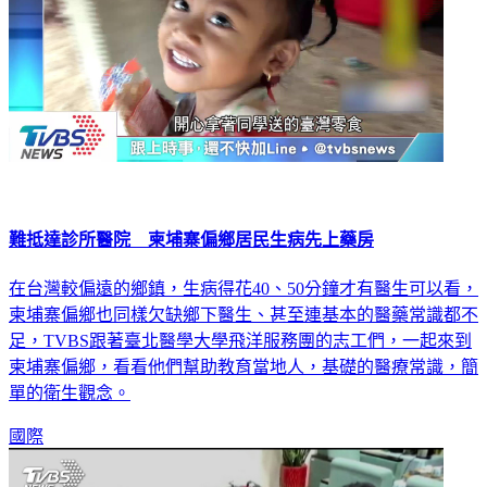
難抵達診所醫院 柬埔寨偏鄉居民生病先上藥房
在台灣較偏遠的鄉鎮，生病得花40、50分鐘才有醫生可以看，
柬埔寨偏鄉也同樣欠缺鄉下醫生、甚至連基本的醫藥常識都不
足，TVBS跟著臺北醫學大學飛洋服務團的志工們，一起來到
柬埔寨偏鄉，看看他們幫助教育當地人，基礎的醫療常識，簡
單的衛生觀念。
國際