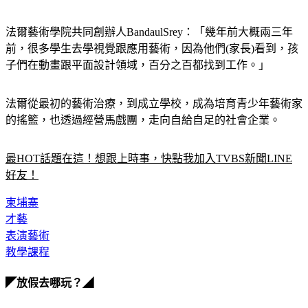
法爾藝術學院共同創辦人BandaulSrey：「幾年前大概兩三年
前，很多學生去學視覺跟應用藝術，因為他們(家長)看到，孩
子們在動畫跟平面設計領域，百分之百都找到工作。」
法爾從最初的藝術治療，到成立學校，成為培育青少年藝術家
的搖籃，也透過經營馬戲團，走向自給自足的社會企業。
最HOT話題在這！想跟上時事，快點我加入TVBS新聞LINE
好友！
柬埔寨
才藝
表演藝術
教學課程
◤放假去哪玩？◢
全台熱門活動、人氣攻略一次看！
高雄美食優惠開搶！再抽