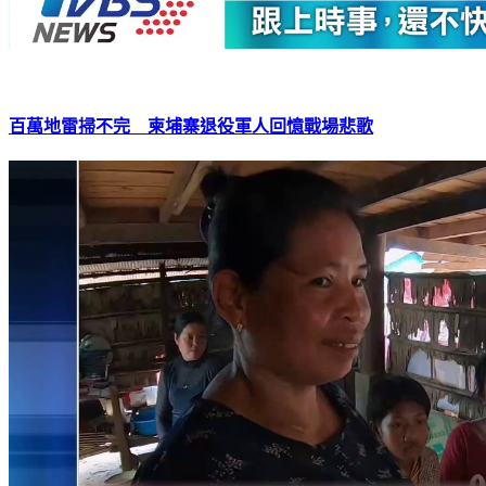
百萬地雷掃不完 柬埔寨退役軍人回憶戰場悲歌