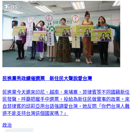
民進黨秀政績催選票 新住民大聲說愛台灣
民進黨今天邀來印尼、越南、柬埔寨、菲律賓等不同國籍新住
民發聲，呼籲把握手中選票，投給為新住民做實事的政黨。來
自菲律賓的邱莉亞用台語強調愛台灣，她反問「你們台灣人難
道不能支持台灣這個國家嗎？」
政治