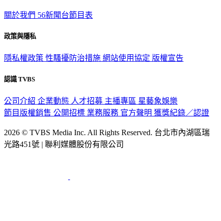
關於我們
56新聞台節目表
政策與隱私
隱私權政策
性騷擾防治措施
網站使用協定
版權宣告
認識 TVBS
公司介紹
企業動態
人才招募
主播專區
星藝象娛樂
節目版權銷售
公開招標
業務服務
官方聲明
獲獎紀錄／認證
2026 © TVBS Media Inc. All Rights Reserved. 台北市內湖區瑞
光路451號 | 聯利媒體股份有限公司