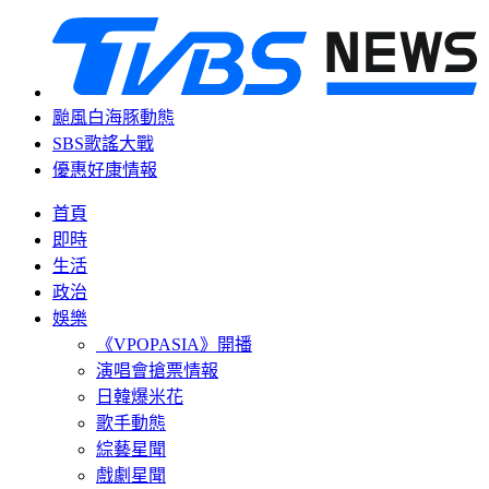
颱風白海豚動態
SBS歌謠大戰
優惠好康情報
首頁
即時
生活
政治
娛樂
《VPOPASIA》開播
演唱會搶票情報
日韓爆米花
歌手動態
綜藝星聞
戲劇星聞