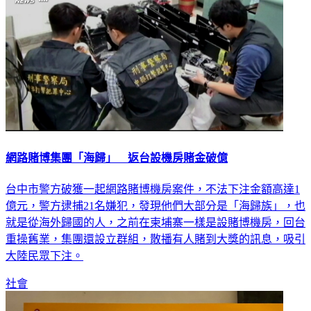
網路賭博集團「海歸」 返台設機房賭金破億
台中市警方破獲一起網路賭博機房案件，不法下注金額高達1
億元，警方逮捕21名嫌犯，發現他們大部分是「海歸族」，也
就是從海外歸國的人，之前在柬埔寨一樣是設賭博機房，回台
重操舊業，集團還設立群組，散播有人賭到大獎的訊息，吸引
大陸民眾下注。
社會