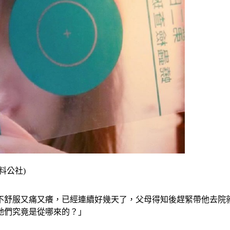
料公社)
股不舒服又痛又癢，已經連續好幾天了，父母得知後趕緊帶他去院
牠們究竟是從哪來的？」