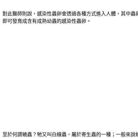
對此醫師則說，感染性蟲卵會透過各種方式進入人體，其中蟲卵
即可發育成含有成熟幼蟲的感染性蟲卵。
至於何謂蟯蟲？牠又叫白線蟲，屬於寄生蟲的一種；一般來說蟯