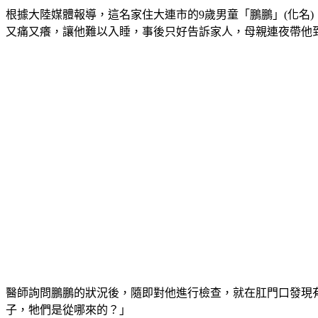
根據大陸媒體報導，這名家住大連市的9歲男童「鵬鵬」(化名
又痛又癢，讓他難以入睡，事後只好告訴家人，母親連夜帶他
醫師詢問鵬鵬的狀況後，隨即對他進行檢查，就在肛門口發現有
子，牠們是從哪來的？」