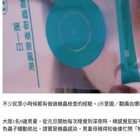
不少民眾小時候都有做過蟯蟲檢查的經驗。(示意圖／翻攝自爆
大陸1名9歲男童，從元旦開始每次睡覺到深夜時，總感覺屁
色蟲子蠕動爬出，證實是蟯蟲感染，
男童母親得知後連忙問「