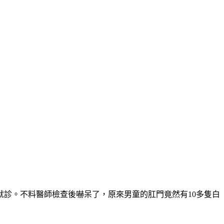
就診。
不料醫師檢查後嚇呆了，原來男童的肛門竟然有10多隻白