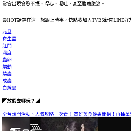
常會出現食慾不振、噁心、嘔吐，甚至腹痛腹瀉。
最HOT話題在這！想跟上時事，快點我加入TVBS新聞LINE好
元旦
寄生蟲
肛門
濕度
蟲卵
蠕動
蟯蟲
成蟲
白線蟲
◤放假去哪玩？◢
全台熱門活動、人氣攻略一次看！
高雄美食優惠開搶！再抽萬