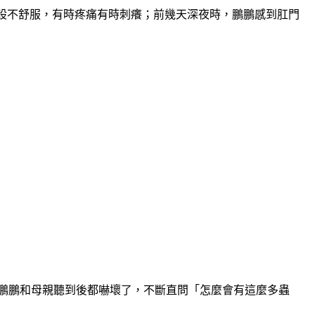
屁股不舒服，有時疼痛有時刺癢；前幾天深夜時，鵬鵬感到肛門
鵬鵬和母親聽到後都嚇壞了，不斷直問「怎麼會有這麼多蟲