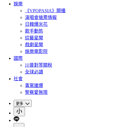
娛樂
《VPOPASIA》開播
演唱會搶票情報
日韓爆米花
歌手動態
綜藝星聞
戲劇星聞
娛樂電影院
國際
川普對等關稅
全球必讀
社會
毒駕連爆
警察愛無限
更多