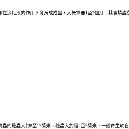
在消化液的作用下發育成成蟲，大概需要1至2個月；其實蟯蟲
蟲的雌蟲大約8至13釐米，雄蟲大約是2至5釐米，一般寄生於