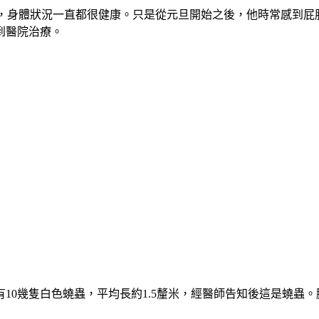
)，身體狀況一直都很健康。只是從元旦開始之後，他時常感到
到醫院治療。
10幾隻白色蟯蟲，平均長約1.5釐米，經醫師告知後這是蟯蟲。