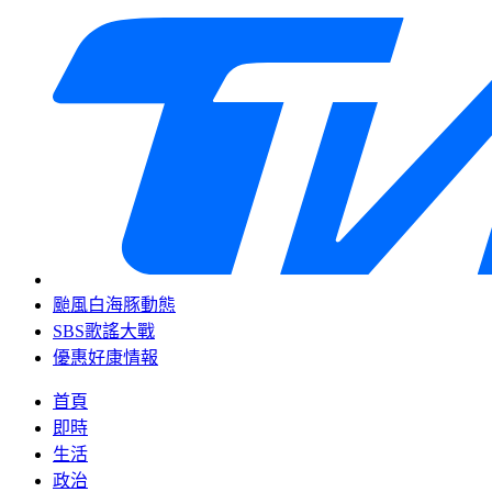
颱風白海豚動態
SBS歌謠大戰
優惠好康情報
首頁
即時
生活
政治