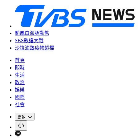
颱風白海豚動態
SBS歌謠大戰
沙拉油致癌物超標
首頁
即時
生活
政治
娛樂
國際
社會
更多