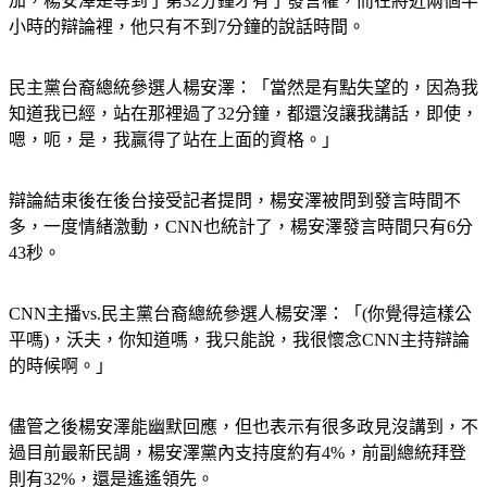
加，楊安澤是等到了第32分鐘才有了發言權，而在將近兩個半
小時的辯論裡，他只有不到7分鐘的說話時間。
民主黨台裔總統參選人楊安澤：「當然是有點失望的，因為我
知道我已經，站在那裡過了32分鐘，都還沒讓我講話，即使，
嗯，呃，是，我贏得了站在上面的資格。」
辯論結束後在後台接受記者提問，楊安澤被問到發言時間不
多，一度情緒激動，CNN也統計了，楊安澤發言時間只有6分
43秒。
CNN主播vs.民主黨台裔總統參選人楊安澤：「(你覺得這樣公
平嗎)，沃夫，你知道嗎，我只能說，我很懷念CNN主持辯論
的時候啊。」
儘管之後楊安澤能幽默回應，但也表示有很多政見沒講到，不
過目前最新民調，楊安澤黨內支持度約有4%，前副總統拜登
則有32%，還是遙遙領先。