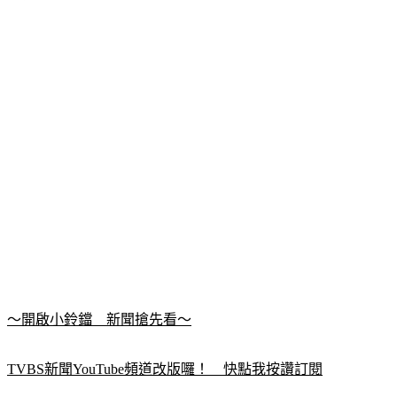
～開啟小鈴鐺　新聞搶先看～
TVBS新聞YouTube頻道改版囉！　快點我按讚訂閱