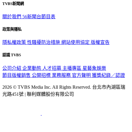
TVBS新聞網
關於我們
56新聞台節目表
政策與隱私
隱私權政策
性騷擾防治措施
網站使用協定
版權宣告
認識 TVBS
公司介紹
企業動態
人才招募
主播專區
星藝象娛樂
節目版權銷售
公開招標
業務服務
官方聲明
獲獎紀錄／認證
2026 © TVBS Media Inc. All Rights Reserved. 台北市內湖區瑞
光路451號 | 聯利媒體股份有限公司