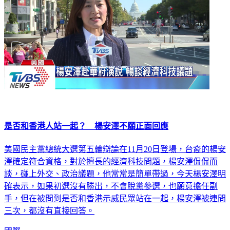
是否和香港人站一起？ 楊安澤不願正面回應
美國民主黨總統大選第五輪辯論在11月20日登場，台裔的楊安
澤確定符合資格，對於擅長的經濟科技問題，楊安澤侃侃而
談，碰上外交、政治議題，他常常是簡單帶過，今天楊安澤明
確表示，如果初選沒有勝出，不會脫黨參選，也願意擔任副
手，但在被問到是否和香港示威民眾站在一起，楊安澤被連問
三次，都沒有直接回答。