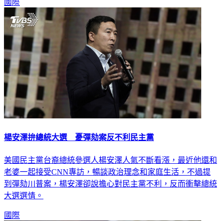
國際
楊安澤拚總統大選 憂彈劾案反不利民主黨
美國民主黨台裔總統參選人楊安澤人氣不斷看漲，最近他還和
老婆一起接受CNN專訪，暢談政治理念和家庭生活，不過提
到彈劾川普案，楊安澤卻說擔心對民主黨不利，反而衝擊總統
大選選情。
國際