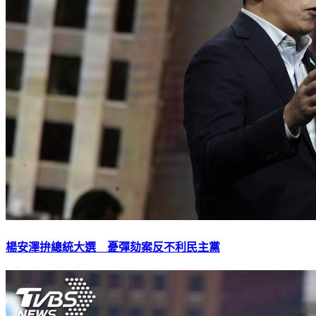
楊安澤拚總統大選 憂彈劾案反不利民主黨