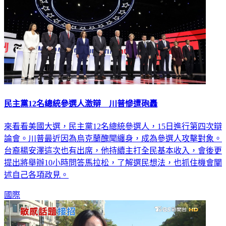
民主黨12名總統參選人激辯 川普慘遭砲轟
來看看美國大選，民主黨12名總統參選人，15日進行第四次辯
論會。川普最近因為烏克蘭醜聞纏身，成為參選人攻擊對象。
台裔楊安澤這次也有出席，他持續主打全民基本收入，會後更
提出將舉辦10小時問答馬拉松，了解選民想法，也抓住機會闡
述自己各項政見。
國際