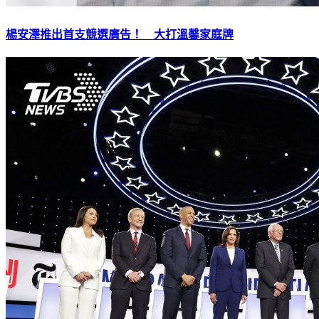
楊安澤推出首支競選廣告！ 大打溫馨家庭牌