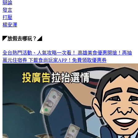
辯論
發言
打壓
楊安澤
◤放假去哪玩？◢
全台熱門活動、人氣攻略一次看！
高雄美食優惠開搶！再抽
萬元住宿券
下載食尚玩家APP！免費領取優惠券