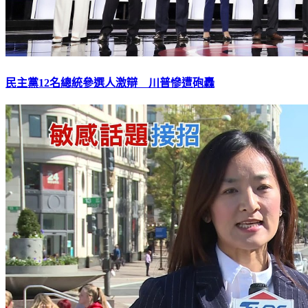
民主黨12名總統參選人激辯 川普慘遭砲轟