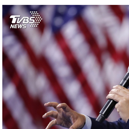
楊安澤人氣看漲 支持者推「楊安澤日」