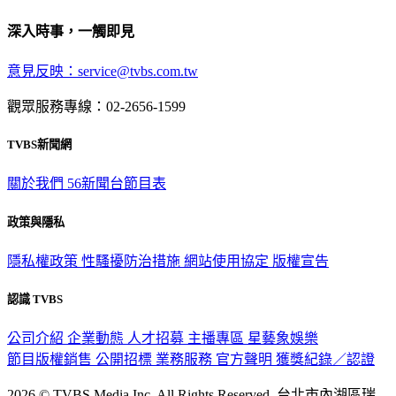
深入時事，一觸即見
意見反映：service@tvbs.com.tw
觀眾服務專線：02-2656-1599
TVBS新聞網
關於我們
56新聞台節目表
政策與隱私
隱私權政策
性騷擾防治措施
網站使用協定
版權宣告
認識 TVBS
公司介紹
企業動態
人才招募
主播專區
星藝象娛樂
節目版權銷售
公開招標
業務服務
官方聲明
獲獎紀錄／認證