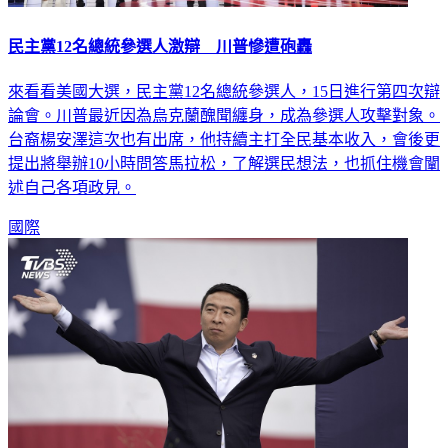
民主黨12名總統參選人激辯 川普慘遭砲轟
來看看美國大選，民主黨12名總統參選人，15日進行第四次辯
論會。川普最近因為烏克蘭醜聞纏身，成為參選人攻擊對象。
台裔楊安澤這次也有出席，他持續主打全民基本收入，會後更
提出將舉辦10小時問答馬拉松，了解選民想法，也抓住機會闡
述自己各項政見。
國際