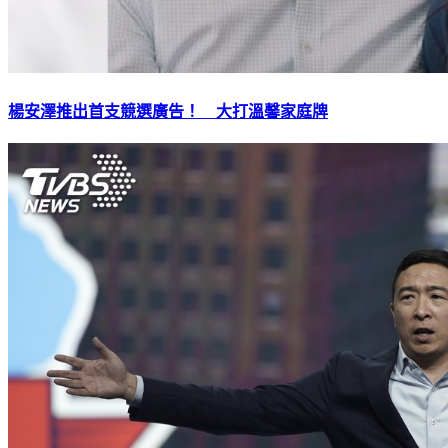
楊安澤推出首支競選廣告！ 大打溫馨家庭牌