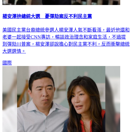
楊安澤拚總統大選 憂彈劾案反不利民主黨
美國民主黨台裔總統參選人楊安澤人氣不斷看漲，最近他還和
老婆一起接受CNN專訪，暢談政治理念和家庭生活，不過提
到彈劾川普案，楊安澤卻說擔心對民主黨不利，反而衝擊總統
大選選情。
國際