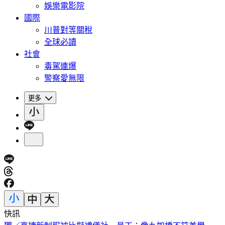
娛樂電影院
國際
川普對等關稅
全球必讀
社會
毒駕連爆
警察愛無限
更多
快訊