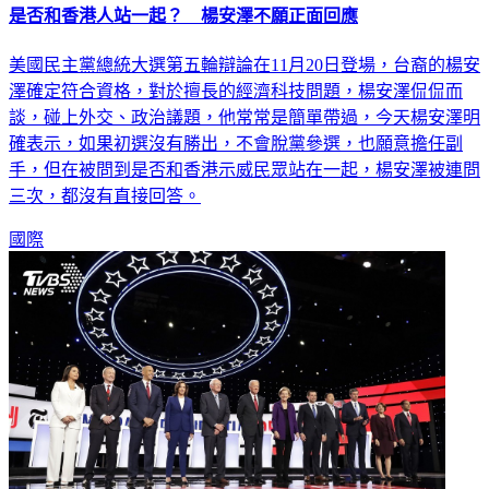
是否和香港人站一起？ 楊安澤不願正面回應
美國民主黨總統大選第五輪辯論在11月20日登場，台裔的楊安
澤確定符合資格，對於擅長的經濟科技問題，楊安澤侃侃而
談，碰上外交、政治議題，他常常是簡單帶過，今天楊安澤明
確表示，如果初選沒有勝出，不會脫黨參選，也願意擔任副
手，但在被問到是否和香港示威民眾站在一起，楊安澤被連問
三次，都沒有直接回答。
國際