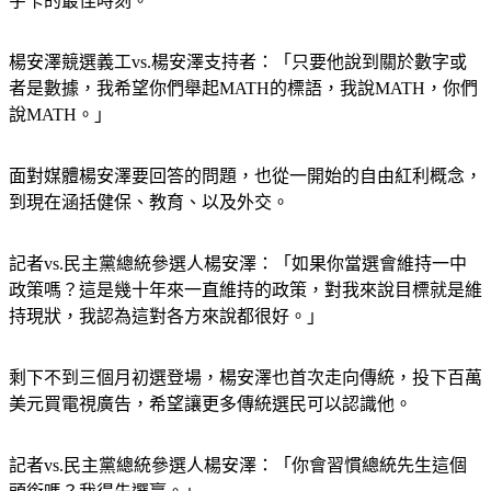
放免費的別針、字卡、以及Q版楊安澤皇冠，還有人指導揮動
字卡的最佳時刻。
楊安澤競選義工vs.楊安澤支持者：「只要他說到關於數字或
者是數據，我希望你們舉起MATH的標語，我說MATH，你們
說MATH。」
面對媒體楊安澤要回答的問題，也從一開始的自由紅利概念，
到現在涵括健保、教育、以及外交。
記者vs.民主黨總統參選人楊安澤：「如果你當選會維持一中
政策嗎？這是幾十年來一直維持的政策，對我來說目標就是維
持現狀，我認為這對各方來說都很好。」
剩下不到三個月初選登場，楊安澤也首次走向傳統，投下百萬
美元買電視廣告，希望讓更多傳統選民可以認識他。