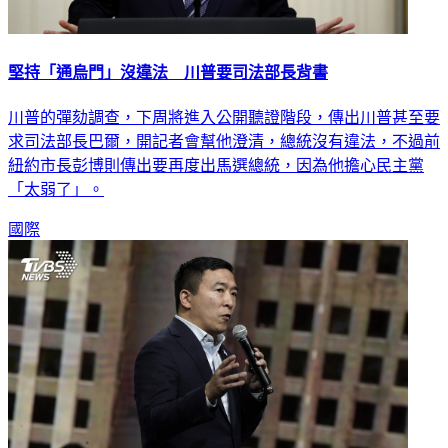
堅持「通烏門」沒違法 川普要司法部長背書
川普的彈劾調查，下周將進入公開聽證階段，傳出川普甚至要
求司法部長巴爾，開記者會幫他澄清，總統沒有違法，不過前
紐約市長彭博則傳出要再度出馬選總統，因為他擔心民主黨
「太弱了」。
國際