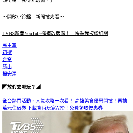
記者vs.民主黨總統參選人楊安澤：「你會習慣總統先生這個
頭銜嗎？我得先選贏。」
～開啟小鈴鐺　新聞搶先看～
TVBS新聞YouTube頻道改版囉！　快點我按讚訂閱
民主黨
初選
台裔
勝出
楊安澤
◤放假去哪玩？◢
全台熱門活動、人氣攻略一次看！
高雄美食優惠開搶！再抽
萬元住宿券
下載食尚玩家APP！免費領取優惠券