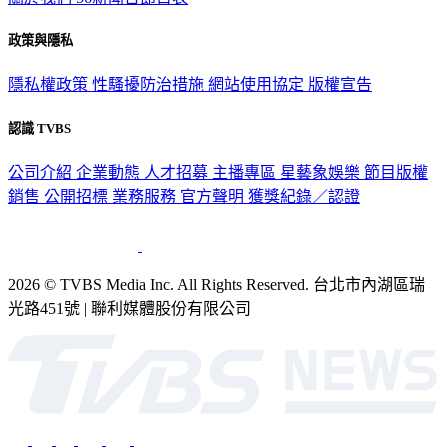
關於我們
56新聞台節目表
政策與隱私
隱私權政策
性騷擾防治措施
網站使用協定
版權宣告
認識 TVBS
公司介紹
企業動態
人才招募
主播專區
星藝象娛樂
節目版權
銷售
公開招標
業務服務
官方聲明
獲獎紀錄／認證
2026 © TVBS Media Inc. All Rights Reserved. 台北市內湖區瑞
光路451號 | 聯利媒體股份有限公司