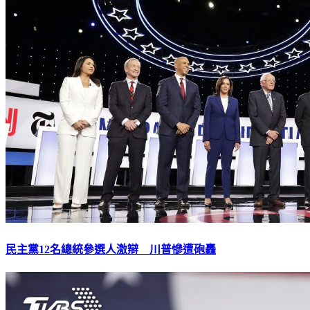
民主黨12名總統參選人激辯 川普慘遭砲轟