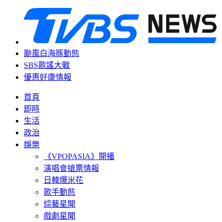
颱風白海豚動態
SBS歌謠大戰
優惠好康情報
首頁
即時
生活
政治
娛樂
《VPOPASIA》開播
演唱會搶票情報
日韓爆米花
歌手動態
綜藝星聞
戲劇星聞