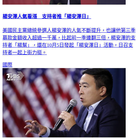
楊安澤人氣看漲 支持者推「楊安澤日」
美國民主黨總統參選人楊安澤的人氣不斷提升，也讓他第三季
募款金額收入超過一千萬，比起前一季連翻三倍，楊安澤的支
持者「楊幫」，還在10月5日發起「楊安澤日」活動，日召支
持者一起上街力挺。
國際