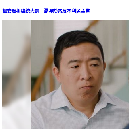
楊安澤拚總統大選 憂彈劾案反不利民主黨