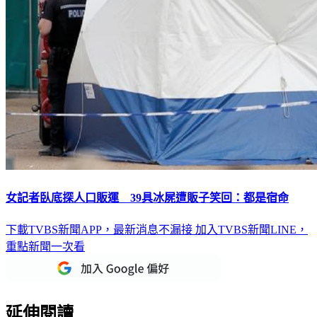
女記者臥底探人口販運 39具冰屍遭販子笑回：都是宿命
下載TVBS新聞APP，最新消息不漏接
加入TVBS新聞LINE，
重點新聞一次看
延伸閱讀