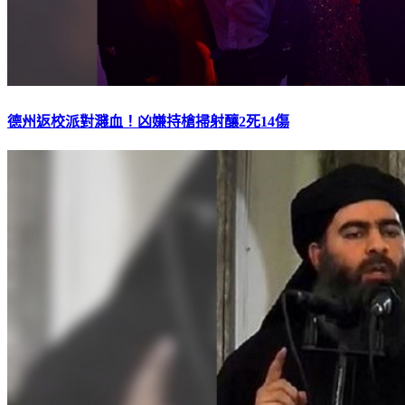
德州返校派對濺血！凶嫌持槍掃射釀2死14傷