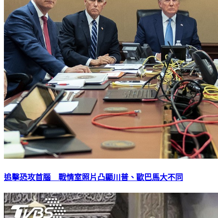
追擊恐攻首腦 戰情室照片凸顯川普、歐巴馬大不同