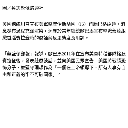
圖／達志影像路透社
美國總統川普宣布美軍擊斃伊斯蘭國（IS）首腦巴格達迪，消
息發布過程充滿渲染，迥異於當年總統歐巴馬宣布擊斃蓋達組
織首腦賓拉登時的嚴謹與反思態度及用詞。
「華盛頓郵報」報導，歐巴馬2011年在宣布美軍特種部隊格殺
賓拉登後，發表莊嚴談話，並向美國民眾宣告：美國將戰勝恐
怖分子，並堅守理想作為「一個在上帝領導下、所有人享有自
由和正義的牢不可破國家」。