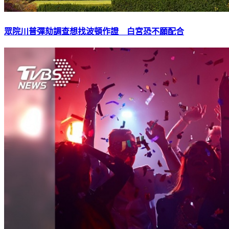
眾院川普彈劾調查想找波頓作證 白宮恐不願配合