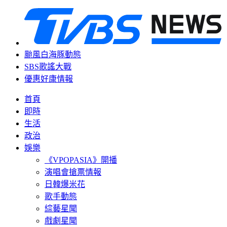
颱風白海豚動態
SBS歌謠大戰
優惠好康情報
首頁
即時
生活
政治
娛樂
《VPOPASIA》開播
演唱會搶票情報
日韓爆米花
歌手動態
綜藝星聞
戲劇星聞