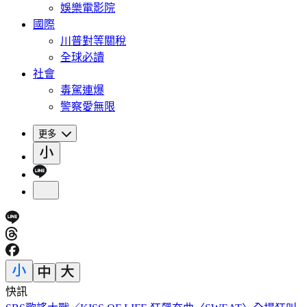
娛樂電影院
國際
川普對等關稅
全球必讀
社會
毒駕連爆
警察愛無限
更多
快訊