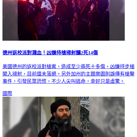
德州返校派對濺血！凶嫌持槍掃射釀2死14傷
美國德州的返校派對槍案，造成至少兩死十多傷，凶嫌持步槍
闖入掃射，目前還未落網。另外加州的主題樂園則誤傳有槍擊
事件，引發民眾恐慌，不少人尖叫逃命，幸好只是虛驚。
國際