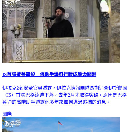
IS首腦遭美擊殺 傳助手爆料行蹤成致命關鍵
伊拉克2名安全官員透露，伊拉克情報團隊長期追查伊斯蘭國
（IS）首腦巴格達迪下落，去年2月才取得突破，原因是巴格
達迪的高階助手透露他多年來如何逃過追捕的消息。
國際