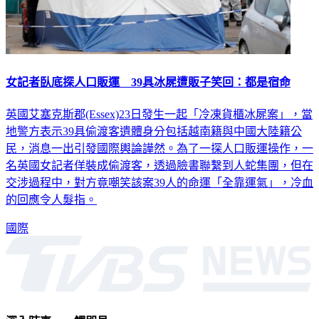
女記者臥底探人口販運 39具冰屍遭販子笑回：都是宿命
英國艾塞克斯郡(Essex)23日發生一起「冷凍貨櫃冰屍案」，當
地警方表示39具偷渡客遺體身分包括越南籍與中國大陸籍公
民，消息一出引發國際輿論譁然。為了一探人口販運操作，一
名英國女記者佯裝成偷渡客，透過臉書聯繫到人蛇集團，但在
交涉過程中，對方竟嘲笑該案39人的命運「全靠運氣」，冷血
的回應令人髮指。
國際