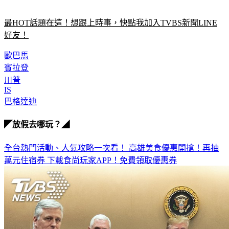
最HOT話題在這！想跟上時事，快點我加入TVBS新聞LINE
好友！
歐巴馬
賓拉登
川普
IS
巴格達迪
◤放假去哪玩？◢
全台熱門活動、人氣攻略一次看！
高雄美食優惠開搶！再抽
萬元住宿券
下載食尚玩家APP！免費領取優惠券