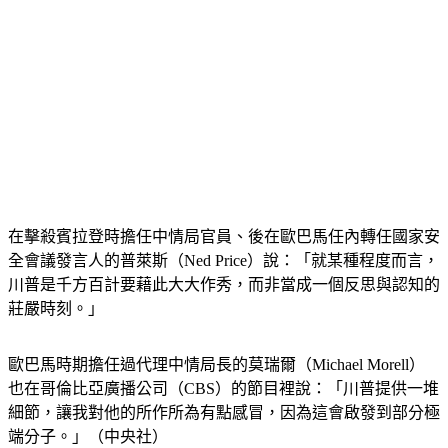
在擊殺賓拉登時擔任中情局官員、後在歐巴馬任內轉任國家安
全會議發言人的普萊斯（Ned Price）說：「就某種程度而言，
川普是千方百計要藉此大大作秀，而非當成一個反思與認知的
莊嚴時刻。」
歐巴馬時期擔任過代理中情局長的莫瑞爾（Michael Morell）
也在哥倫比亞廣播公司（CBS）的節目裡說：「川普提供一堆
細節，讓我對他的所作所為有點感冒，因為這會啟發到部分極
端分子。」（中央社）