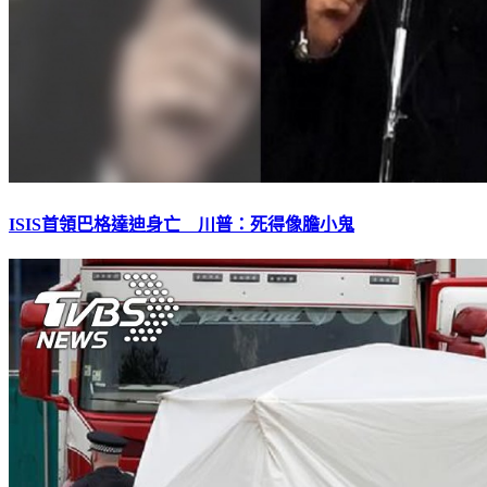
ISIS首領巴格達迪身亡 川普：死得像膽小鬼