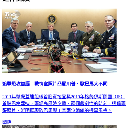
追擊恐攻首腦 戰情室照片凸顯川普、歐巴馬大不同
2011年擊殺蓋達組織首腦賓拉登與2019年格斃伊斯蘭國（IS）
首腦巴格達迪，兩場高風險突擊、兩個戲劇性的時刻，透過兩
張照片，鮮明展現歐巴馬與川普兩位總統的迥異風格。
國際