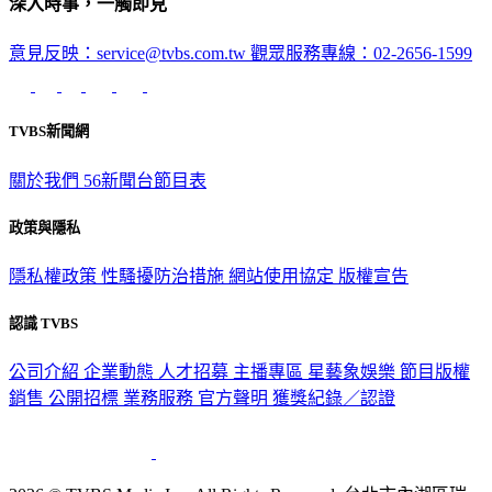
深入時事，一觸即見
意見反映：service@tvbs.com.tw
觀眾服務專線：02-2656-1599
TVBS新聞網
關於我們
56新聞台節目表
政策與隱私
隱私權政策
性騷擾防治措施
網站使用協定
版權宣告
認識 TVBS
公司介紹
企業動態
人才招募
主播專區
星藝象娛樂
節目版權
銷售
公開招標
業務服務
官方聲明
獲獎紀錄／認證