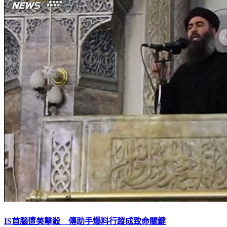
IS首腦遭美擊殺 傳助手爆料行蹤成致命關鍵