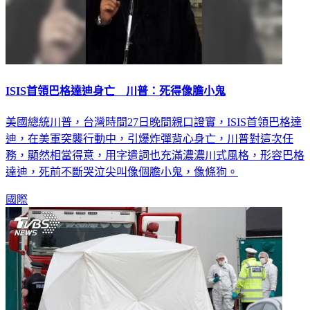
ISIS首領巴格達迪身亡 川普：死得像膽小鬼
美國總統川普，台灣時間27日晚間親口證實，ISIS首領巴格達
迪，在美軍突襲行動中，引爆炸彈背心身亡，川普對這次任
務，顯然相當得意，用字遣詞也充滿濃濃川式風格，形容巴格
達迪，死前不斷哭泣尖叫像個膽小鬼，像條狗。
國際