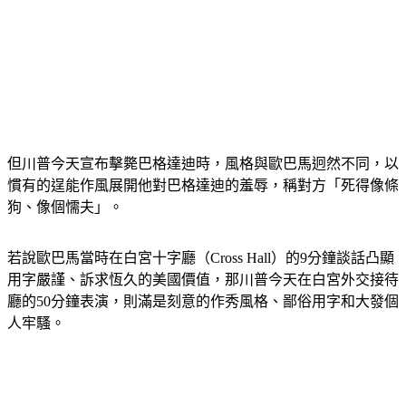
但川普今天宣布擊斃巴格達迪時，風格與歐巴馬迥然不同，以
慣有的逞能作風展開他對巴格達迪的羞辱，稱對方「死得像條
狗、像個懦夫」。
若說歐巴馬當時在白宮十字廳（Cross Hall）的9分鐘談話凸顯
用字嚴謹、訴求恆久的美國價值，那川普今天在白宮外交接待
廳的50分鐘表演，則滿是刻意的作秀風格、鄙俗用字和大發個
人牢騷。