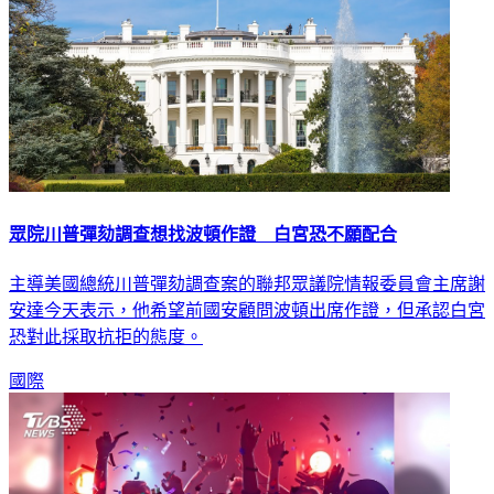
眾院川普彈劾調查想找波頓作證 白宮恐不願配合
主導美國總統川普彈劾調查案的聯邦眾議院情報委員會主席謝
安達今天表示，他希望前國安顧問波頓出席作證，但承認白宮
恐對此採取抗拒的態度。
國際