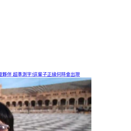
靈夥伴
超準測字!這輩子正緣何時會出現