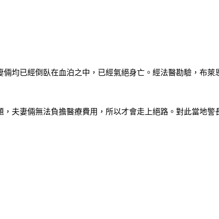
妻倆均已經倒臥在血泊之中，已經氣絕身亡。
經法醫勘驗，布萊
夫妻倆無法負擔醫療費用，所以才會走上絕路。對此當地警長艾福(B