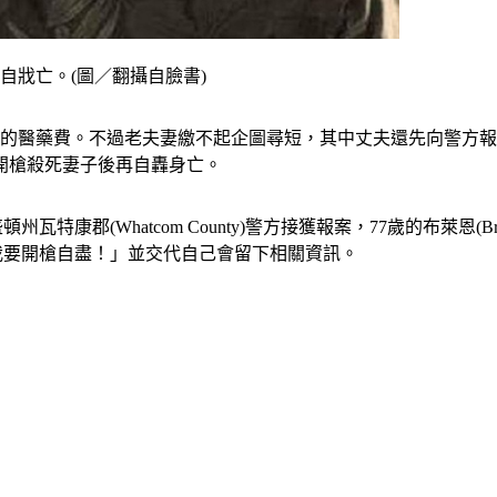
自戕亡。(圖／翻攝自臉書)
大的醫藥費。不過老夫妻繳不起企圖尋短，其中丈夫還先向警方
開槍殺死妻子後再自轟身亡。
康郡(Whatcom County)警方接獲報案，77歲的布萊恩(Br
向員警稱說「我要開槍自盡！」並交代自己會留下相關資訊。