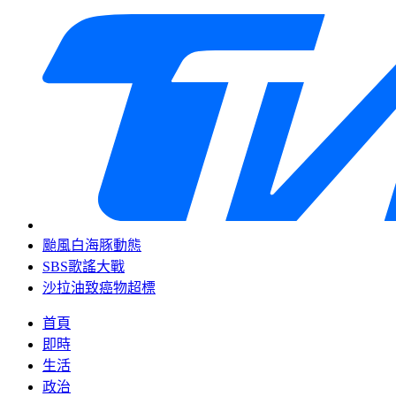
颱風白海豚動態
SBS歌謠大戰
沙拉油致癌物超標
首頁
即時
生活
政治