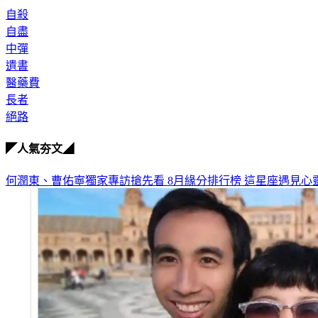
自殺
自盡
中彈
遺書
醫藥費
長者
絕路
◤人氣夯文◢
何潤東、曹佑寧獨家專訪搶先看
8月緣分排行榜 這星座遇見心