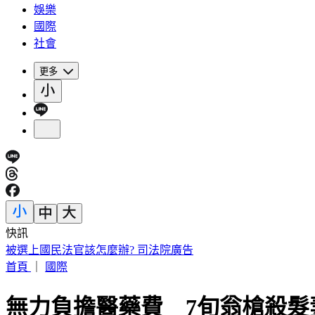
娛樂
國際
社會
更多
快訊
被選上國民法官該怎麼辦? 司法院廣告
首頁
｜
國際
無力負擔醫藥費 7旬翁槍殺髮