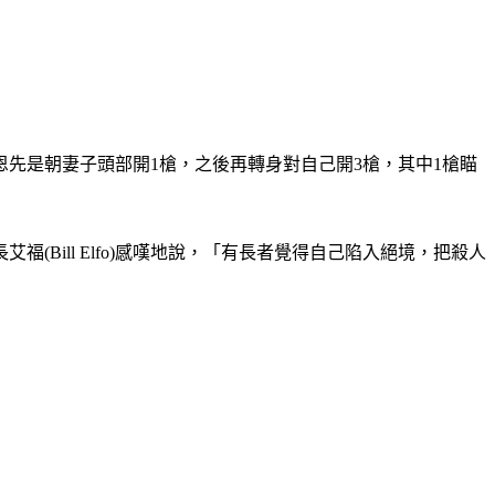
恩先是朝妻子頭部開1槍，之後再轉身對自己開3槍，其中1槍瞄
ill Elfo)感嘆地說，「有長者覺得自己陷入絕境，把殺人