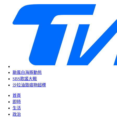
颱風白海豚動態
SBS歌謠大戰
沙拉油致癌物超標
首頁
即時
生活
政治