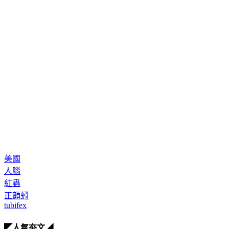
美國
人腦
紅蟲
正顫蚓
tubifex
◤人氣夯文◢