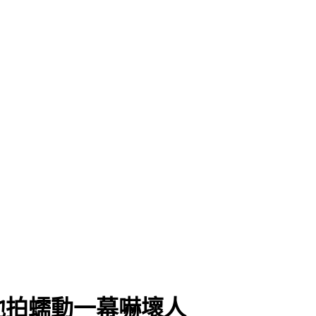
他拍蠕動一幕嚇壞人