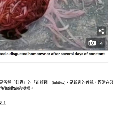
紅蟲」的「正顫蚓」(tubifex)，是蚯蚓的近親，經常在淺水區
型組織收縮的模樣。
友！