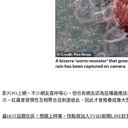
影片PO上網，不少網友直呼噁心，但也有網友認為這種蟲應該是俗稱「
示，紅蟲會習慣性互相聚合且刺激彼此，因此才會推疊成像大
最HOT話題在這！想跟上時事，快點我加入TVBS新聞LINE好