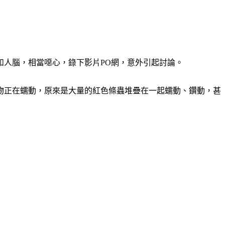
如人腦，相當噁心，錄下影片PO網，意外引起討論。
物正在蠕動，原來是大量的紅色條蟲堆疊在一起蠕動、鑽動，甚