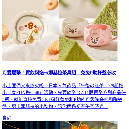
可愛爆擊！買飲料送卡娜赫拉茶具組 兔兔P助杯盤必收
小土匪們又來放火啦！日本人氣飲品「午後の紅茶」3/8起推
出「春FUN遊Chill」活動，只要於全台7-11購買全系列商品任
5瓶，就能直接免費GET粉紅兔兔和P助的可愛陶瓷杯和陶瓷
盤，讓卡娜赫拉的小動物，陪你度過初春午茶時光！
食尚