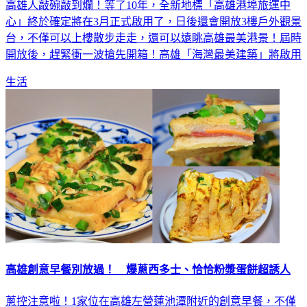
高雄人敲碗敲到爛！等了10年，全新地標「高雄港埠旅運中
心」終於確定將在3月正式啟用了，日後還會開放3樓戶外觀景
台，不僅可以上樓散步走走，還可以遠眺高雄最美港景！屆時
開放後，趕緊衝一波搶先開箱！高雄「海灣最美建築」將啟用
生活
高雄創意早餐別放過！ 爆蔥西多士、恰恰粉漿蛋餅超誘人