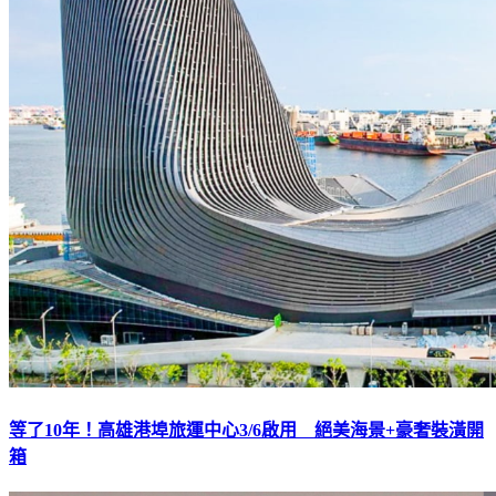
等了10年！高雄港埠旅運中心3/6啟用 絕美海景+豪奢裝潢開
箱