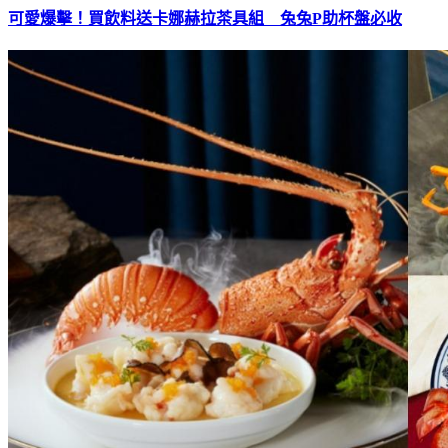
可愛爆擊！買飲料送卡娜赫拉茶具組 兔兔P助杯盤必收