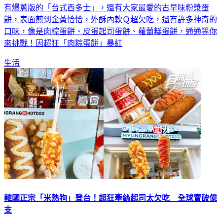
蔥控注意啦！1家位在高雄左營蓮池潭附近的創意早餐，不僅
有爆蔥版的「台式西多士」，還有大家最愛的古早味粉漿蛋
餅，表面煎到金黃恰恰，外酥內軟Ｑ超欠吃，還有許多神奇的
口味，像是肉粽蛋餅、皮蛋起司蛋餅、蘿蔔糕蛋餅，通通等你
來挑戰！因超狂「肉粽蛋餅」暴紅
生活
韓國正宗「米熱狗」登台！超狂牽絲起司太欠吃 全球賣破億