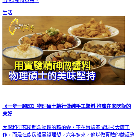
肉質鮮甜飽滿、比波士頓龍蝦更大更肥的「青殼龍蝦」，設計
出9道獨特餐點。
生活
《一步一腳印》物理碩士轉行做純手工醬料 推廣在家吃飯的
美好
大學和研究所都念物理的賴柏霖，不在實驗室或科技大廠工