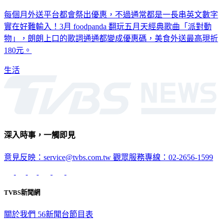
超好記！五月天歌詞變外送優惠碼 買一送一、現折180
每個月外送平台都會祭出優惠，不過通常都是一長串英文數字
實在好難輸入！3月 foodpanda 翻玩五月天經典歌曲「派對動
物」，朗朗上口的歌詞通通都變成優惠碼，美食外送最高現折
180元。
生活
深入時事，一觸即見
意見反映：service@tvbs.com.tw
觀眾服務專線：02-2656-1599
TVBS新聞網