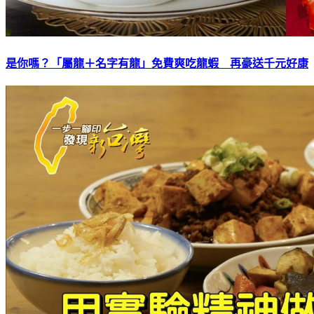
是你嗎？「屬龍＋名字有龍」免費爽吃龍蝦 再豪送千元好康