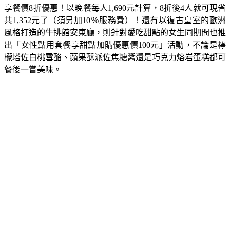
茶及週一至週四晚餐時段，4人以上且有女性同行用餐，即可
享餐價8折優惠！以晚餐每人1,690元計算，8折後4人就可現省
共1,352元了（須另加10％服務費）！還有以復古皇室的歐洲
風格打造的牛排館安東廳，則針對愛吃甜點的女生同期間也推
出「女性點用套餐享甜點加購優惠價100元」活動，不論是檸
檬塔佐白桃雪酪、蘋果酥派佐焦糖醬還是巧克力熔岩蛋糕都可
餐後一嘗美味。