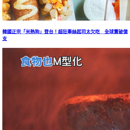
韓國正宗「米熱狗」登台！超狂牽絲起司太欠吃 全球賣破億
支