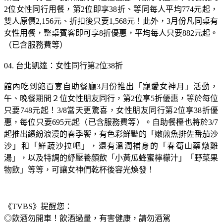
祭出「38有理．我來寵妳」超狂優惠，期間每週三午晚餐期凡
2位女性同行用餐，第2位即享38折、等同每人平均774元起，
雙人原價2,156元、折扣後只要1,568元！此外，3月份凡同桌有
女性用餐，整桌賓客即可享8折優惠，平均每人只要882元起。
（已含服務費等）
04. 台北凱達：女性同行第2位38折
館內吃到飽百宴自助餐廳3月份推出「寵愛女神月」活動，
午、晚餐期間２位女性朋友同行，第2位享5折優惠，等於每位
只要748元起！3/8當天更驚喜，女性朋友同行第2位享38折優
惠，每位只要695元起（已含服務費等）。自助餐檯也將於3/7
起推出繽紛浪漫的春季饗，有色彩鮮豔的「嫩煎魚排佐番茄沙
沙」和「鮮蔬沙拉吧」，還有溫潤補身的「春筍山藥燉雞
湯」，以及特調的紓壓養顏飲「小黃瓜蜂蜜檸檬汁」「野菜果
物飲」等等，可讓女神們乾杯後容光煥發！
《TVBS》提醒您：