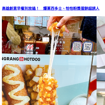
高雄創意早餐別放過！ 爆蔥西多士、恰恰粉漿蛋餅超誘人