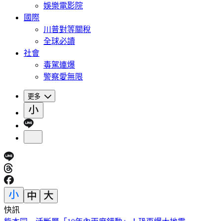
娛樂電影院
國際
川普對等關稅
全球必讀
社會
毒駕連爆
警察愛無限
更多
快訊