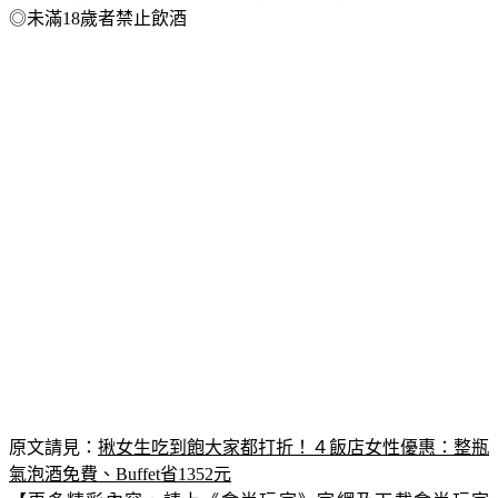
◎飲酒勿開車！飲酒過量，有害健康，請勿酒駕
◎未滿18歲者禁止飲酒
原文請見：
揪女生吃到飽大家都打折！４飯店女性優惠：整瓶