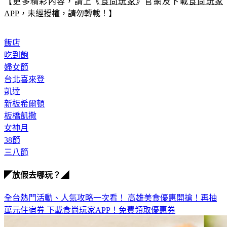
氣泡酒免費、Buffet省1352元
【更多精彩內容，請上《
食尚玩家
》官網及下載
食尚玩家
APP
，未經授權，請勿轉載！】
飯店
吃到飽
婦女節
台北喜來登
凱達
新板希爾頓
板橋凱撒
女神月
38節
三八節
◤放假去哪玩？◢
全台熱門活動、人氣攻略一次看！
高雄美食優惠開搶！再抽
萬元住宿券
下載食尚玩家APP！免費領取優惠券