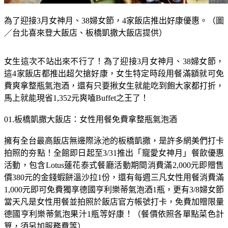
為了迎接3月女神月、38婦女節，4家飯店推出好康優惠。（圖
／台北喜來登大飯店、板橋凱撒大飯店提供）
女生這次不站出來不行了！為了迎接3月女神月、38婦女節，
這4家飯店都推出超欠搶好康，女生特定時段用餐滿額就可免
費爽拿整瓶氣泡酒，還有只要揪女生就能吃到飽大家都打折，
馬上就能現省1,352元爽嗑Buffet之王了！
01.板橋凱撒大飯店：女性用餐免費拿整瓶氣泡酒
擁有全台最高飯店無邊際泳池的板橋凱撒，是許多網美們打卡
拍照的夯點！全館即日起至3/31推出「寵愛女神月」餐飲優惠
活動，包含Lotus蓮花泰式餐廳活動期間消費滿2,000元即贈售
價380元的金錢蝦餅溫沙拉1份，還有每週三凡女性用餐消費滿
1,000元即可免費獨享德國亨利樂蒂氣泡酒1瓶，更有3/8婦女節
當天凡是女性用餐並拍照於飯店官方帳號打卡，免費加贈限量
德國亨利樂蒂氣泡果汁1瓶等好康！（餐價依照各單點菜色計