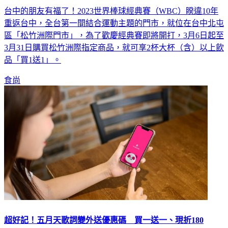
咖啡控手刀衝起來！星巴克「這門市」接連26天買一送一
台中的朋友有福了！2023世界棒球經典賽（WBC）睽違10年
重返台中，全台第一間結合運動主題的門市，就位在台中北屯
區「松竹洲際門市」，為了歡慶經典賽即將開打，3月6日起至
3月31日購買松竹洲際指定商品，就可享2杯大杯（含）以上飲
品「買1送1」。
食尚