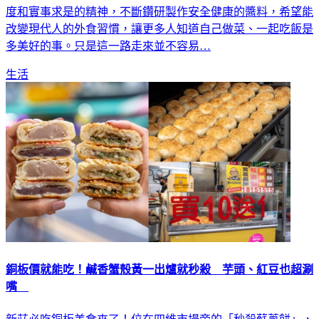
作，而是在廚房裡實踐理想。六年多來，他以做實驗的嚴謹態
度和實事求是的精神，不斷鑽研製作安全健康的醬料，希望能
改變現代人的外食習慣，讓更多人知道自己做菜、一起吃飯是
多美好的事。只是這一路走來並不容易…
生活
銅板價就能吃！鹹香蟹殼黃一出爐就秒殺 芋頭、紅豆也超涮
嘴