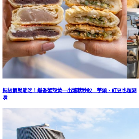
銅板價就能吃！鹹香蟹殼黃一出爐就秒殺 芋頭、紅豆也超涮
嘴