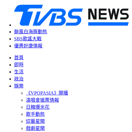
颱風白海豚動態
SBS歌謠大戰
優惠好康情報
首頁
即時
生活
政治
娛樂
《VPOPASIA》開播
演唱會搶票情報
日韓爆米花
歌手動態
綜藝星聞
戲劇星聞