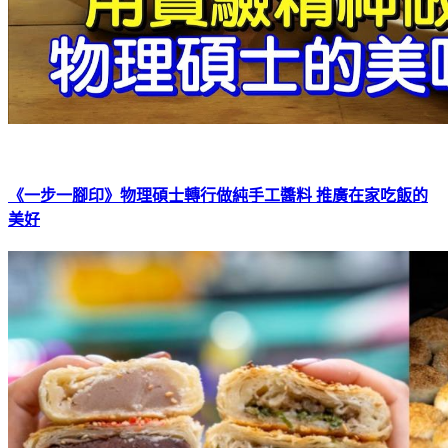
《一步一腳印》物理碩士轉行做純手工醬料 推廣在家吃飯的
美好