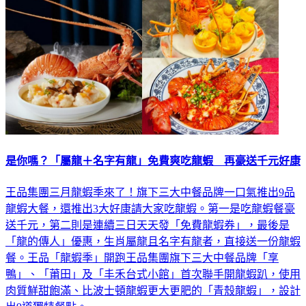
是你嗎？「屬龍＋名字有龍」免費爽吃龍蝦 再豪送千元好康
王品集團三月龍蝦季來了！旗下三大中餐品牌一口氣推出9品
龍蝦大餐，還推出3大好康請大家吃龍蝦。第一是吃龍蝦餐豪
送千元，第二則是連續三日天天發「免費龍蝦券」，最後是
「龍的傳人」優惠，生肖屬龍且名字有龍者，直接送一份龍蝦
餐。王品「龍蝦季」開跑王品集團旗下三大中餐品牌「享
鴨」、「莆田」及「丰禾台式小館」首次聯手開龍蝦趴，使用