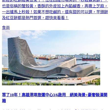
新莊必吃銅板美食來了！位在四維市場旁的「秒殺蘇蔥餅」，
也是俗稱的蟹殼黃，香酥的外皮加上內餡鹹香，再撒上芝麻，
一出爐馬上秒殺！如果不想吃鹹的，還有甜的可以選，芋頭餅
及紅豆餅都是熱門首選，趕快來看看！
食尚
等了10年！高雄港埠旅運中心3/6啟用 絕美海景+豪奢裝潢開
箱