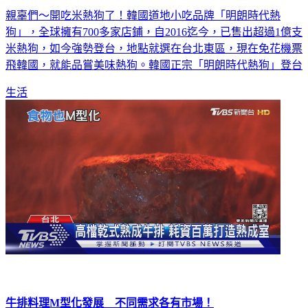
支
親辜們～開吃米熱狗了！韓國道地小吃品牌「明朗時代熱
狗」，全球擁有700多家店鋪，自2016迄今，已售出超過1億支
米熱狗，如今強勢登台，地點就選在台北東區，現在免花機票
飛韓國，就能品嘗美味熱狗。韓國正宗「明朗時代熱狗」登台
生活