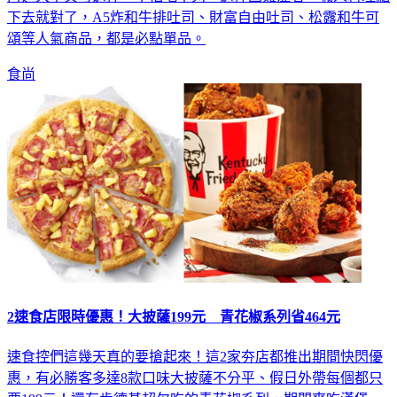
頌等人氣商品，都是必點單品。
食尚
2速食店限時優惠！大披薩199元 青花椒系列省464元
速食控們這幾天真的要搶起來！這2家夯店都推出期間快閃優
惠，有必勝客多達8款口味大披薩不分平、假日外帶每個都只
要199元！還有肯德基超欠吃的青花椒系列，期間爽吃漢堡、