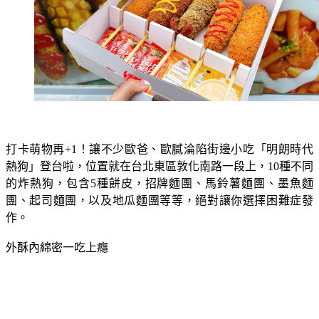
打卡萌物再+1！讓不少歐爸、歐膩淪陷街邊小吃「明朗時代
熱狗」登台啦，位置就在台北東區敦化南路一段上，10種不同
的炸熱狗，包含5種餅皮，招牌麵團、馬鈴薯麵團、墨魚麵
團、起司麵團，以及地瓜麵團等等，絕對讓你選擇困難症發
作。
外酥內綿密一吃上癮