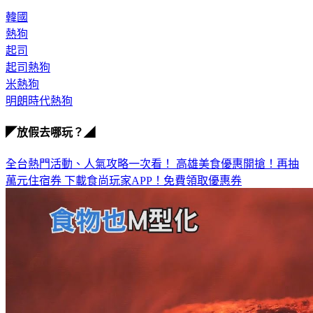
韓國
熱狗
起司
起司熱狗
米熱狗
明朗時代熱狗
◤放假去哪玩？◢
全台熱門活動、人氣攻略一次看！
高雄美食優惠開搶！再抽
萬元住宿券
下載食尚玩家APP！免費領取優惠券