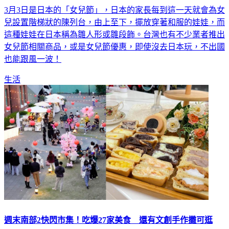
兒設置階梯狀的陳列台，由上至下，擺放穿著和服的娃娃，而
這種娃娃在日本稱為雛人形或雛段飾。台灣也有不少業者推出
女兒節相關商品，或是女兒節優惠，即使沒去日本玩，不出國
也能跟風一波！
生活
週末南部2快閃市集！吃爆27家美食 還有文創手作攤可逛