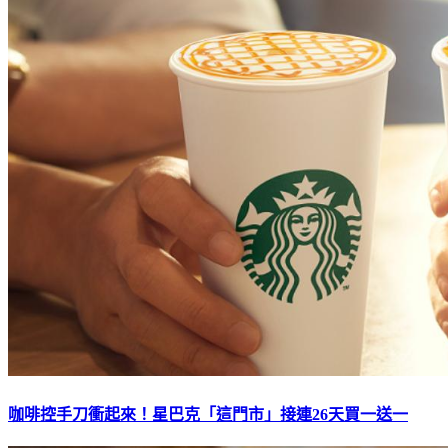
咖啡控手刀衝起來！星巴克「這門市」接連26天買一送一