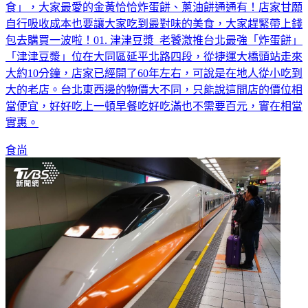
自行吸收成本也要讓大家吃到最對味的美食，大家趕緊帶上錢
包去購買一波啦！01. 津津豆漿 老饕激推台北最強「炸蛋餅」
「津津豆漿」位在大同區延平北路四段，從捷運大橋頭站走來
大約10分鐘，店家已經開了60年左右，可說是在地人從小吃到
大的老店。台北東西邊的物價大不同，只能說這間店的價位相
當便宜，好好吃上一頓早餐吃好吃滿也不需要百元，實在相當
實惠。
食尚