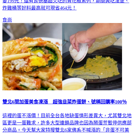
炸雞桶等好料最高就可現省464元！
食尚
雙北6間加蛋美食凍漲 超強韭菜炸蛋餅、號稱回購率100％
這裡的蛋不漲價！目前全台各地缺蛋情形差異大，尤其雙北地
區更是一蛋難求，許多大型連鎖品牌也因為鬧蛋荒暫停供應部
分商品。今天幫大家特搜雙北6家佛系不喊漲的「非蛋不可美
食」，大家最愛的金黃恰恰炸蛋餅、蔥油餅通通有！店家甘願