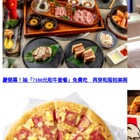
慶開幕！抽「7180元和牛套餐」免費吃 再穿和服拍美照