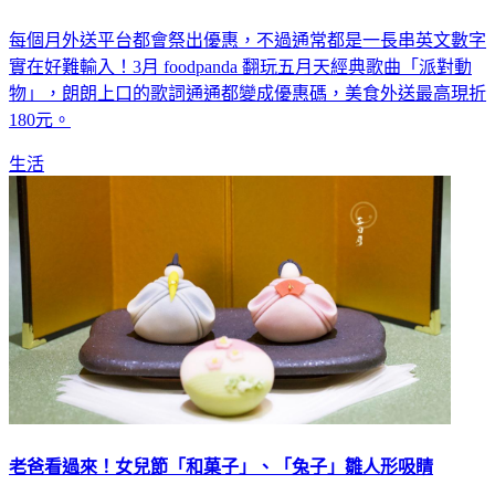
每個月外送平台都會祭出優惠，不過通常都是一長串英文數字
實在好難輸入！3月 foodpanda 翻玩五月天經典歌曲「派對動
物」，朗朗上口的歌詞通通都變成優惠碼，美食外送最高現折
180元。
生活
老爸看過來！女兒節「和菓子」、「兔子」雛人形吸睛
3月3日是日本的「女兒節」，日本的家長每到這一天就會為女