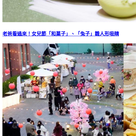
老爸看過來！女兒節「和菓子」、「兔子」雛人形吸睛