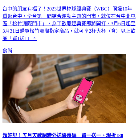
台中的朋友有福了！2023世界棒球經典賽（WBC）睽違10年
重返台中，全台第一間結合運動主題的門市，就位在台中北屯
區「松竹洲際門市」，為了歡慶經典賽即將開打，3月6日起至
3月31日購買松竹洲際指定商品，就可享2杯大杯（含）以上飲
品「買1送1」。
食尚
超好記！五月天歌詞變外送優惠碼 買一送一、現折180