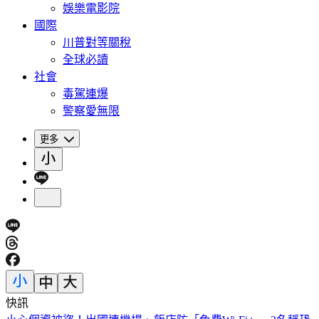
娛樂電影院
國際
川普對等關稅
全球必讀
社會
毒駕連爆
警察愛無限
更多
快訊