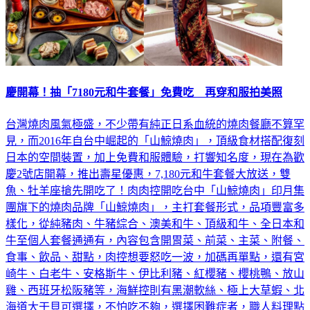
慶開幕！抽「7180元和牛套餐」免費吃 再穿和服拍美照
台灣燒肉風氣極盛，不少帶有純正日系血統的燒肉餐廳不算罕
見，而2016年自台中崛起的「山鯨燒肉」，頂級食材搭配復刻
日本的空間裝置，加上免費和服體驗，打響知名度，現在為歡
慶2號店開幕，推出壽星優惠，7,180元和牛套餐大放送，雙
魚、牡羊座搶先開吃了！肉肉控開吃台中「山鯨燒肉」印月集
團旗下的燒肉品牌「山鯨燒肉」，主打套餐形式，品項豐富多
樣化，從純豬肉、牛豬綜合、澳美和牛、頂級和牛、全日本和
牛至個人套餐通通有，內容包含開胃菜、前菜、主菜、附餐、
食事、飲品、甜點，肉控想要怒吃一波，加碼再單點，還有宮
崎牛、白老牛、安格斯牛、伊比利豬、紅櫻豬、櫻桃鴨、放山
雞、西班牙松阪豬等，海鮮控則有黑潮軟絲、極上大草蝦、北
海道大干貝可選擇，不怕吃不夠，選擇困難症者，職人料理點
下去就對了，A5炸和牛排吐司、財富自由吐司、松露和牛可