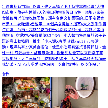
每週末都有市集可以逛，也太幸福了吧！特搜本週必逛2大快
閃市集，像是有連續3天的壽山動物園假日市集，現場27家美
食攤位可以任你吃飽喝飽；還有台南文創園區的1日限定蔬食
市集，一次吃爆5台餐車、10個美食攤位，還有6大文創手作攤
位可逛。台南、高雄的吃貨們千萬別錯過啦～01. 高雄／壽山
動物園 吃爆27家美食攤位3/3至3/5，小人類市集再度於親子必
逛的壽山動物園，推出「小人類X春季派對Part.1」市集活
動。現場共有27家美食攤位，像是小吃類有滿桌香蔥抓餅、金
珠一村 煎餃專賣、整隻章魚燒，飯後甜點也可以來份樂不亭
拔絲地瓜、大金車輪餅。吃飽後想喝東西嗎？再喝杯虎抱糖泰
式奶茶、Ai-Yo哎喲愛玉解渴吧，吃貨們絕對可以吃飽喝足！
食尚