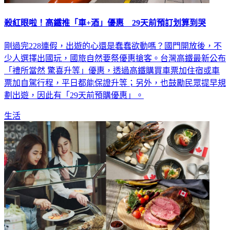
殺紅眼啦！高鐵推「車+酒」優惠 29天前預訂划算到哭
剛過完228連假，出遊的心還是蠢蠢欲動嗎？國門開放後，不
少人選擇出國玩，國旅自然要祭優惠搶客。台灣高鐵最新公布
「禮所當然 驚喜升等」優惠，透過高鐵購買車票加住宿或車
票加自駕行程，平日都能保證升等；另外，也鼓勵民眾提早規
劃出遊，因此有「29天前預購優惠」。
生活