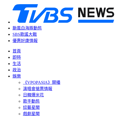
颱風白海豚動態
SBS歌謠大戰
優惠好康情報
首頁
即時
生活
政治
娛樂
《VPOPASIA》開播
演唱會搶票情報
日韓爆米花
歌手動態
綜藝星聞
戲劇星聞