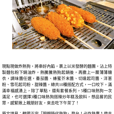
現點現做炸熱狗，將串好內餡，裹上以米發酵的麵團，沾上特
製麵包粉下鍋油炸，熱騰騰熱狗起鍋後，再撒上一層薄薄糖
衣，調味醬任選，番茄醬、蜂蜜芥末醬、切達起司醬、洋蔥
粉、雪花起司粉、甜辣醬，總共10種搭配方式，一口咬下，滿
滿幸福感湧上，除了單點，還有套餐系列，5種口味熱狗一次
滿足，也可選擇3種口味熱狗搭辣炒年糕及飲料，想品嘗的民
眾，感緊揪上親朋好友，來去吃下午茶了！
原文請見：
韓國正宗「明朗時代熱狗」登台！必吃熱賣１億支
米熱狗、超狂牽絲起司口味