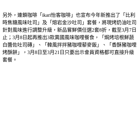
另外，連鎖咖啡「ikari怡客咖啡」也宣布今年新推出了「比利
時焦糖風味吐司」及「熔岩金沙吐司」套餐，將現烤奶油吐司
針對風味進行調整升級，新品嘗鮮價任選2套8折，截至3月7日
止；3月8日起再推出3款異國風味咖哩餐食，「焗烤培根鮮蔬
白醬佐吐司磚」、「韓風拌拌豬咖哩藜麥飯」、「香酥豬咖哩
烤酥餅」，3月8日至3月21日只要出示會員資格都可直接升級
套餐。