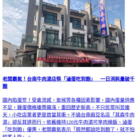
老闆霸氣！台南牛肉湯店祭「滷蛋吃到飽」 一日消耗量破千
顆
國內陷蛋荒！受禽流感、氣候等各種因素影響，國內蛋量供應
不足，雞蛋價格連帶飆漲，重回歷史新高，不只民眾叫苦連
天，小吃店業者更是首當其衝。不過台南麻豆名店「其森牛肉
湯」卻反其道而行，依舊維持120元牛肉湯可享肉燥飯、滷蛋
「吃到飽」優惠，老闆霸氣表示「既然都說吃到飽了，就不怕
給客人吃」。