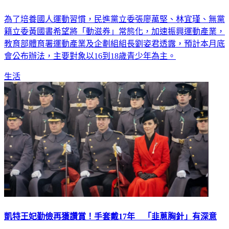
為了培養國人運動習慣，民進黨立委張廖萬堅、林宜瑾、無黨
籍立委黃國書希望將「動滋券」常態化，加速振興運動產業，
教育部體育署運動產業及企劃組組長劉姿君透露，預計本月底
會公布辦法，主要對象以16到18歲青少年為主。
生活
凱特王妃勤儉再獲讚賞！手套戴17年 「韭蔥胸針」有深意