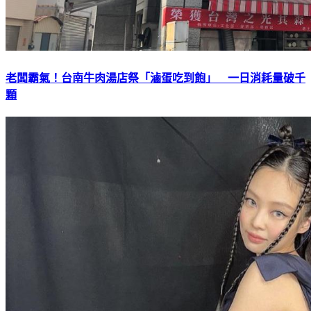
老闆霸氣！台南牛肉湯店祭「滷蛋吃到飽」 一日消耗量破千
顆