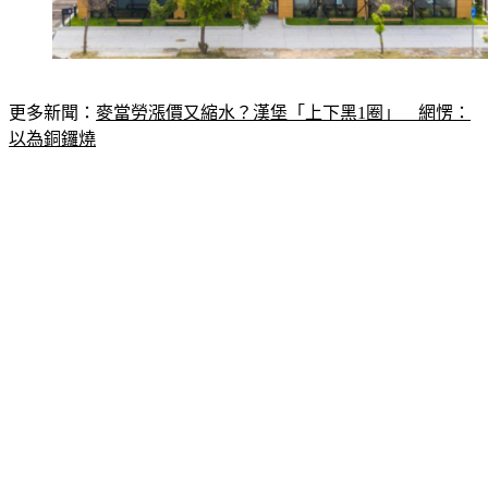
更多新聞：
麥當勞漲價又縮水？漢堡「上下黑1圈」　網愣：
以為銅鑼燒