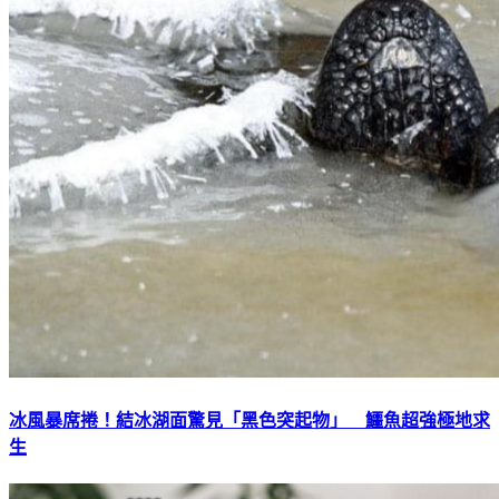
冰風暴席捲！結冰湖面驚見「黑色突起物」 鱷魚超強極地求
生