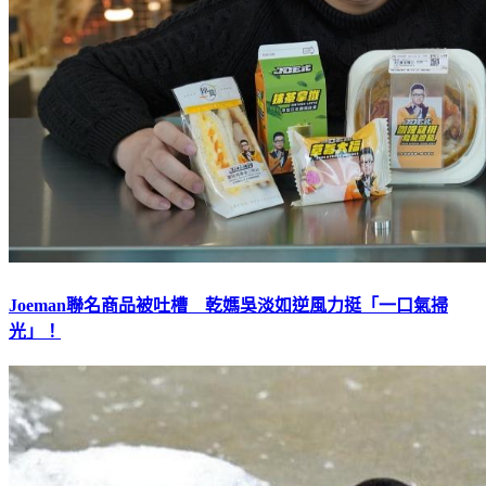
Joeman聯名商品被吐槽 乾媽吳淡如逆風力挺「一口氣掃
光」！