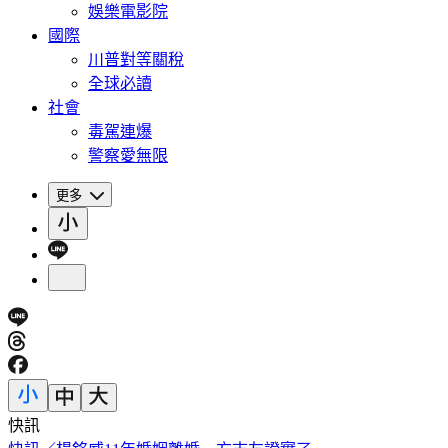
娛樂電影院
國際
川普對等關稅
全球必讀
社會
毒駕連爆
警察愛無限
更多
快訊