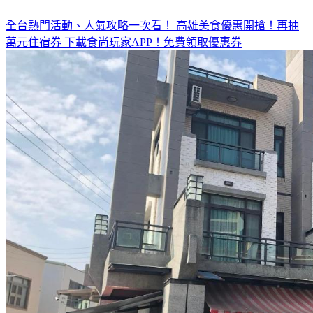
全台熱門活動、人氣攻略一次看！
高雄美食優惠開搶！再抽
萬元住宿券
下載食尚玩家APP！免費領取優惠券