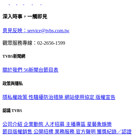
深入時事，一觸即見
意見反映：service@tvbs.com.tw
觀眾服務專線：02-2656-1599
TVBS新聞網
關於我們
56新聞台節目表
政策與隱私
隱私權政策
性騷擾防治措施
網站使用協定
版權宣告
認識 TVBS
公司介紹
企業動態
人才招募
主播專區
星藝象娛樂
節目版權銷售
公開招標
業務服務
官方聲明
獲獎紀錄／認證