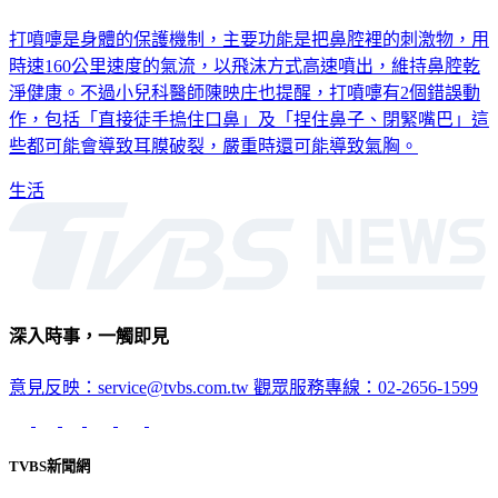
打噴嚏是身體的保護機制，主要功能是把鼻腔裡的刺激物，用
時速160公里速度的氣流，以飛沫方式高速噴出，維持鼻腔乾
淨健康。不過小兒科醫師陳映庄也提醒，打噴嚏有2個錯誤動
作，包括「直接徒手摀住口鼻」及「捏住鼻子、閉緊嘴巴」這
些都可能會導致耳膜破裂，嚴重時還可能導致氣胸。
生活
深入時事，一觸即見
意見反映：service@tvbs.com.tw
觀眾服務專線：02-2656-1599
TVBS新聞網