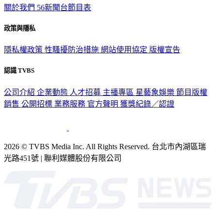
關於我們
56新聞台節目表
政策與隱私
隱私權政策
性騷擾防治措施
網站使用協定
版權宣告
認識 TVBS
公司介紹
企業動態
人才招募
主播專區
星藝象娛樂
節目版權
銷售
公開招標
業務服務
官方聲明
獲獎紀錄／認證
2026 © TVBS Media Inc. All Rights Reserved. 台北市內湖區瑞
光路451號 | 聯利媒體股份有限公司