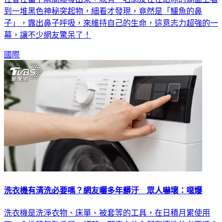
到一堆黑色神秘突起物，細看才發現，竟然是「鱷魚的鼻
子」，露出鼻子呼吸，來維持自己的生命，這意志力超強的一
幕，讓不少網友驚呆了！
國際
洗衣機有清洗必要嗎？網友曬多年髒汙 眾人嚇壞：噁爆
洗衣機是洗淨衣物、床單、被套等的工具，在日積月累使用