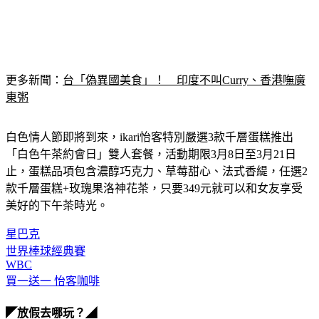
更多新聞：
台「偽異國美食」！　印度不叫Curry、香港嘸廣
東粥
白色情人節即將到來，ikari怡客特別嚴選3款千層蛋糕推出
「白色午茶約會日」雙人套餐，活動期限3月8日至3月21日
止，蛋糕品項包含濃醇巧克力、草莓甜心、法式香緹，任選2
款千層蛋糕+玫瑰果洛神花茶，只要349元就可以和女友享受
美好的下午茶時光。
星巴克
世界棒球經典賽
WBC
買一送一 怡客咖啡
◤放假去哪玩？◢