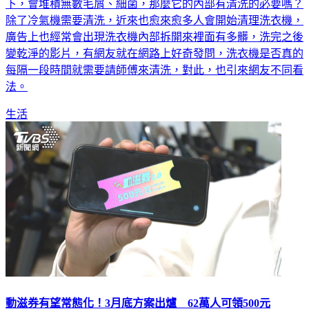
下，會堆積無數毛屑、細菌，那麼它的內部有清洗的必要嗎？
除了冷氣機需要清洗，近來也愈來愈多人會開始清理洗衣機，
廣告上也經常會出現洗衣機內部拆開來裡面有多髒，洗完之後
變乾淨的影片，有網友就在網路上好奇發問，洗衣機是否真的
每隔一段時間就需要請師傅來清洗，對此，也引來網友不同看
法。
生活
動滋券有望常態化！3月底方案出爐 62萬人可領500元