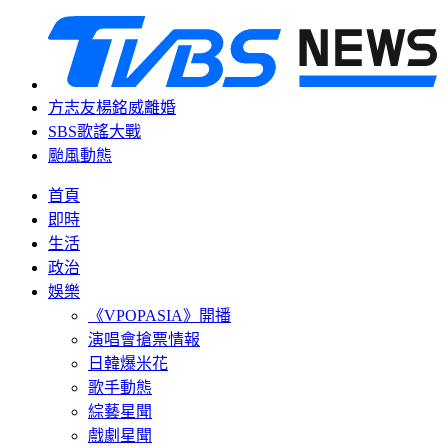
方志友楊銘威離婚
SBS歌謠大戰
颱風動態
首頁
即時
生活
政治
娛樂
《VPOPASIA》開播
演唱會搶票情報
日韓爆米花
歌手動態
綜藝星聞
戲劇星聞