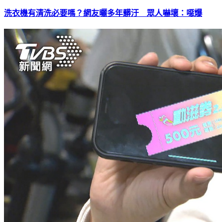
洗衣機有清洗必要嗎？網友曬多年髒汙 眾人嚇壞：噁爆