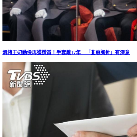
凱特王妃勤儉再獲讚賞！手套戴17年 「韭蔥胸針」有深意