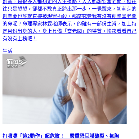
創業，是很多人都想走的人生道路，人人都想要當老闆，但往
往只是想想，卻都不敢真正跨出那一步，一覺醒來，初萌芽的
創業夢也許就直接被現實扼殺，那麼究竟我有沒有創業當老闆
的命呢？命理專家林霖老師表示，的確有一部份生肖，加上特
定月份出身的人，身上具備「當老闆」的特質，快來看看自己
有沒有上榜吧！
生活
打噴嚏「這2動作」超危險！ 嚴重恐耳膜破裂、氣胸