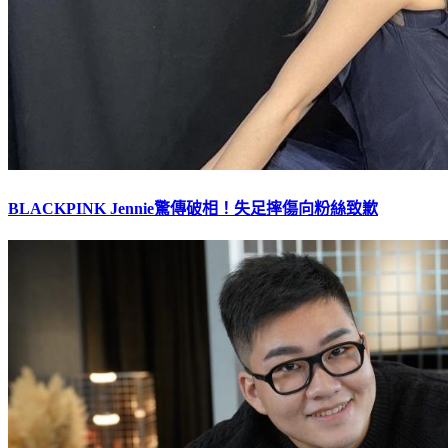
BLACKPINK Jennie驚傳破相！失足摔傷向粉絲致歉