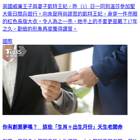
英國威廉王子與妻子凱特王妃，昨（1）日一同到溫莎參加聖
大衛日閱兵遊行。向來是時尚謬思的凱特王妃，身穿一件亮眼
的紅色長版大衣，令人為之一亮，她手上的手套更是戴了17年
之久，勤儉的形象再度獲得讚賞。
國際
你有創業夢嗎？ 這些「生肖＋出生月份」天生老闆命