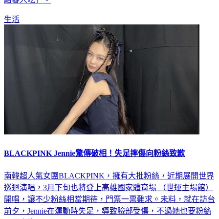
生活
BLACKPINK Jennie驚傳破相！失足摔傷向粉絲致歉
南韓超人氣女團BLACKPINK，擁有大批粉絲，近期展開世界
巡迴演唱，3月下旬也將登上高雄國家體育場 （世運主場館）
開唱，讓不少粉絲相當期待，門票一票難求。未料，就在訪台
前夕，Jennie在運動時失足，導致臉部受傷，不過她也要粉絲