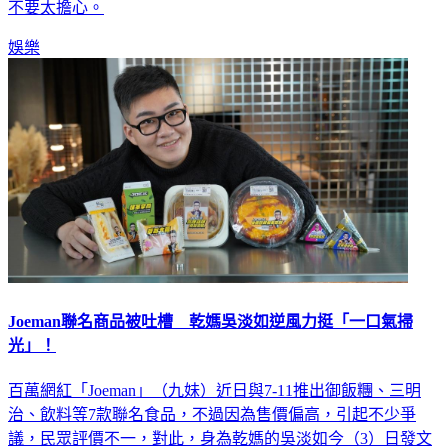
不要太擔心。
娛樂
Joeman聯名商品被吐槽 乾媽吳淡如逆風力挺「一口氣掃
光」！
百萬網紅「Joeman」（九妹）近日與7-11推出御飯糰、三明
治、飲料等7款聯名食品，不過因為售價偏高，引起不少爭
議，民眾評價不一，對此，身為乾媽的吳淡如今（3）日發文