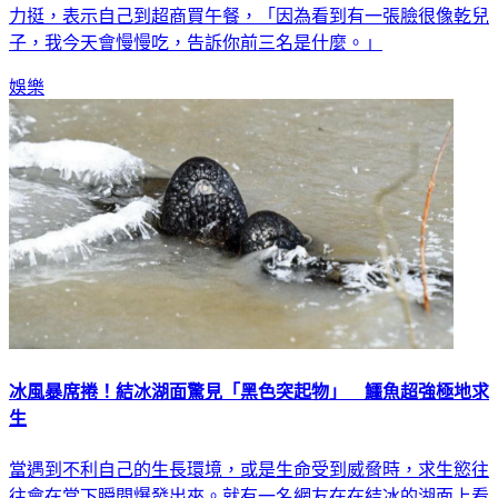
力挺，表示自己到超商買午餐，「因為看到有一張臉很像乾兒
子，我今天會慢慢吃，告訴你前三名是什麼。」
娛樂
冰風暴席捲！結冰湖面驚見「黑色突起物」 鱷魚超強極地求
生
當遇到不利自己的生長環境，或是生命受到威脅時，求生慾往
往會在當下瞬間爆發出來。就有一名網友在在結冰的湖面上看