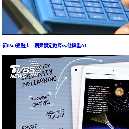
新iPad亮點少 蘋果鎖定教育vs.他牌重AI