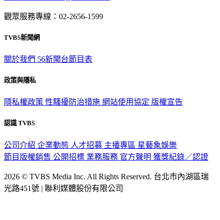
觀眾服務專線：02-2656-1599
TVBS新聞網
關於我們
56新聞台節目表
政策與隱私
隱私權政策
性騷擾防治措施
網站使用協定
版權宣告
認識 TVBS
公司介紹
企業動態
人才招募
主播專區
星藝象娛樂
節目版權銷售
公開招標
業務服務
官方聲明
獲獎紀錄／認證
2026 © TVBS Media Inc. All Rights Reserved. 台北市內湖區瑞
光路451號 | 聯利媒體股份有限公司