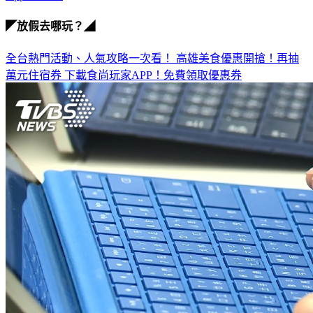
◤放假去哪玩？◢
全台熱門活動、人氣攻略一次看！
高雄美食優惠開搶！再抽
萬元住宿券
下載食尚玩家APP！免費領取優惠券