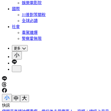
娛樂電影院
國際
川普對等關稅
全球必讀
社會
毒駕連爆
警察愛無限
更多
快訊