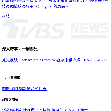
用軟體和一款平價版iPad；蘋果正試圖重拾動力，挽回在教室
技術領域落後谷歌（Google）的局面。
科技
深入時事，一觸即見
意見反映：service@tvbs.com.tw
觀眾服務專線：02-2656-1599
TVBS新聞網
關於我們
56新聞台節目表
政策與隱私
隱私權政策
性騷擾防治措施
網站使用協定
版權宣告