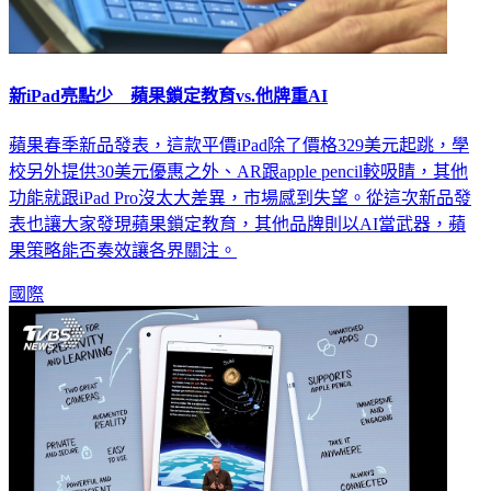
新iPad亮點少 蘋果鎖定教育vs.他牌重AI
蘋果春季新品發表，這款平價iPad除了價格329美元起跳，學
校另外提供30美元優惠之外、AR跟apple pencil較吸睛，其他
功能就跟iPad Pro沒太大差異，市場感到失望。從這次新品發
表也讓大家發現蘋果鎖定教育，其他品牌則以AI當武器，蘋
果策略能否奏效讓各界關注。
國際