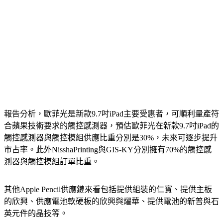
報告分析，歐菲光是新款9.7吋iPad主要受惠者，可順利量產符
合蘋果技術要求的觸控感測器，預估歐菲光在新款9.7吋iPad的
觸控感測器與觸控模組供應比重分別是30%，未來可逐步提升
市占率。此外NisshaPrinting與GIS-KY分別擁有70%的觸控感
測器與觸控模組訂單比重。
其他Apple Pencil供應鏈來看包括提供組裝的仁寶、提供主板
的欣興、供應電池軟硬板的欣興與燿華、提供電池的新普與石
英元件的晶技等。