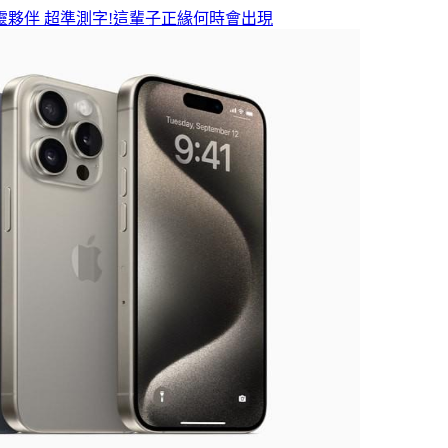
靈夥伴
超準測字!這輩子正緣何時會出現