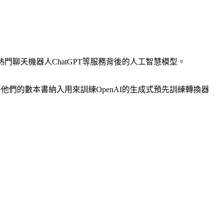
熱門聊天機器人ChatGPT等服務背後的人工智慧模型。
I與微軟將他們的數本書納入用來訓練OpenAI的生成式預先訓練轉換器