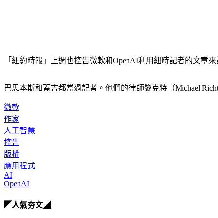
「紐約時報」上週也控告微軟和OpenAI利用紐時記者的文章來
巴思本斯和蓋吉都當過記者。他們的律師黎克特（Michael 
微軟
作家
人工智慧
控告
版權
應用程式
AI
OpenAI
◤人氣夯文◢