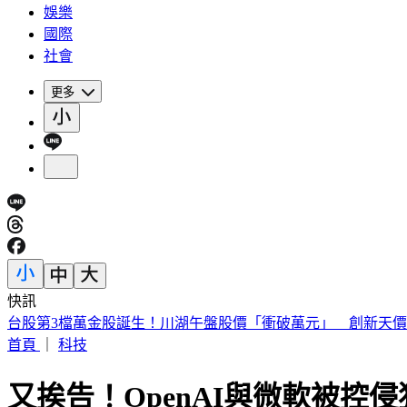
娛樂
國際
社會
更多
快訊
台股第3檔萬金股誕生！川湖午盤股價「衝破萬元」 創新天價
首頁
｜
科技
又挨告！OpenAI與微軟被控