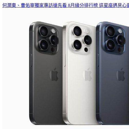
何潤東、曹佑寧獨家專訪搶先看
8月緣分排行榜 這星座遇見心