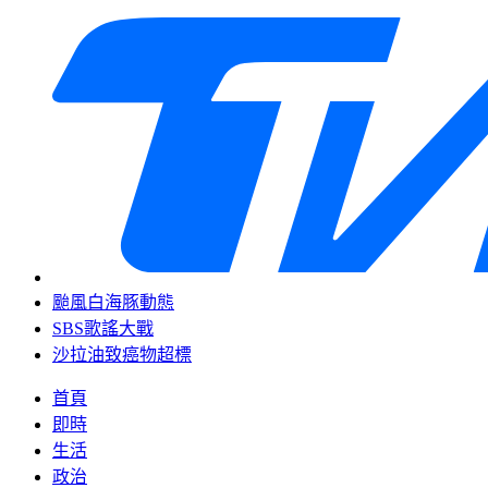
颱風白海豚動態
SBS歌謠大戰
沙拉油致癌物超標
首頁
即時
生活
政治