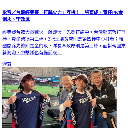
影音／台韓經典賽「打擊火力」互拚！ 張育成、費仔PK金
倒永、李政厚
經典賽台韓大戰戰火一觸即發，先發打線中，台灣鄭宗哲打首
棒，費爾柴德第三棒，3冠王張育成則是第四棒中心打者；韓
國開路先鋒則是金倒永，隊長李政厚則是第三棒，面對韓國來
勢洶洶，中華隊也有備而來。
體育