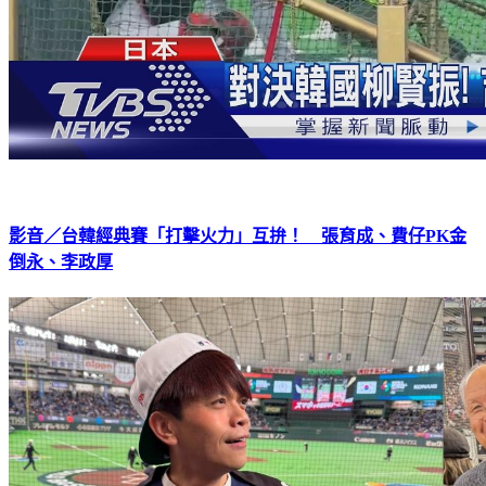
影音／台韓經典賽「打擊火力」互拚！ 張育成、費仔PK金
倒永、李政厚