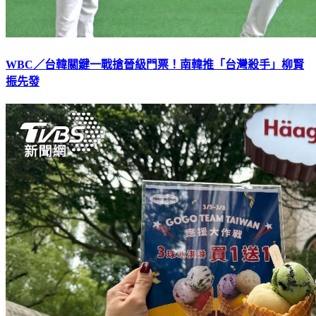
WBC／台韓關鍵一戰搶晉級門票！南韓推「台灣殺手」柳賢
振先發