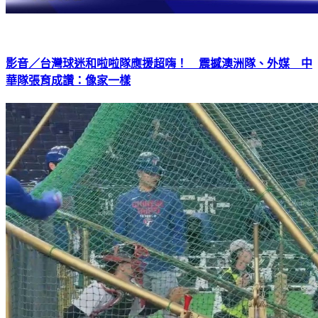
影音／台灣球迷和啦啦隊應援超嗨！ 震撼澳洲隊、外媒 中
華隊張育成讚：像家一樣