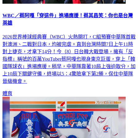
WBC／蔡阿嘎「穿這件」進場應援！蔡其昌笑：你也是台灣
英雄
2026世界棒球經典賽（WBC）火熱開打，C組預賽中華隊首戰
對澳洲、二戰對日本，均被完虐。直到台灣時間7日上午11時
對上捷克，才拿下14分！今（8）日台韓大戰登場，擁有「反
指標」稱號的百萬YouTuber蔡阿嘎也現身東京巨蛋，穿上「韓
國隊球衣」進場應援。稍早，中華隊靠著10局上強迫取分，加
上10局下關鍵守備，終場以5：4驚險拿下第2勝，保住中華隊
晉級機會。
體育