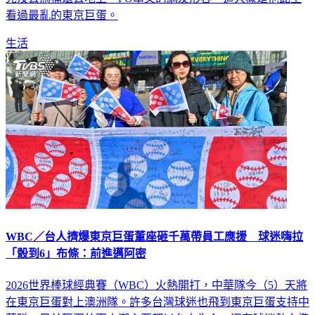
看過最亂的東京巨蛋。
生活
WBC／台人擠爆東京巨蛋董座砸千萬帶員工應援 球迷嗨拉
「骰到6」布條：前進邁阿密
2026世界棒球經典賽（WBC）火熱開打，中華隊今（5）天將
在東京巨蛋對上澳洲隊。許多台灣球迷也飛到東京巨蛋支持中