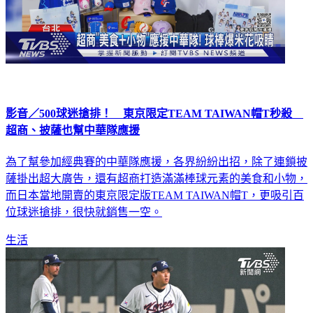
影音／500球迷搶排！ 東京限定TEAM TAIWAN帽T秒殺
超商、披薩也幫中華隊應援
為了幫參加經典賽的中華隊應援，各界紛紛出招，除了連鎖披
薩掛出超大廣告，還有超商打造滿滿棒球元素的美食和小物，
而日本當地開賣的東京限定版TEAM TAIWAN帽T，更吸引百
位球迷搶排，很快就銷售一空。
生活