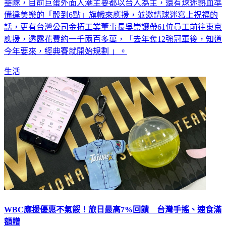
華隊，目前巨蛋外面人潮主要都以台人為主，還有球迷熱血準
備達美樂的「骰到6點」旗幟來應援，並邀請球迷寫上祝福的
話，更有台灣公司金拓工業董事長吳崇讓帶61位員工前往東京
應援，透露花費約一千兩百多萬，「去年奪12強冠軍後，知道
今年要來，經典賽就開始規劃 」。
生活
WBC應援優惠不氣餒！旅日最高7%回饋 台灣手搖、速食滿
額贈