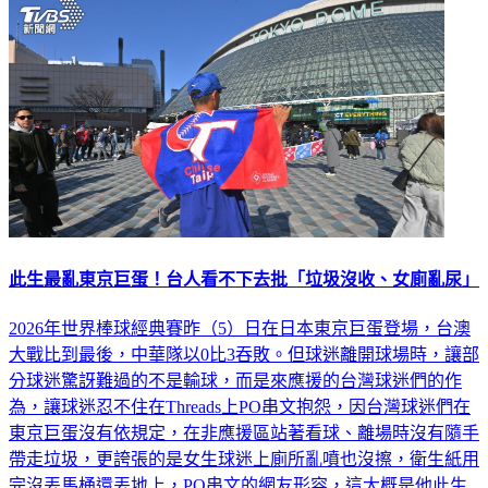
此生最亂東京巨蛋！台人看不下去批「垃圾沒收、女廁亂尿」
2026年世界棒球經典賽昨（5）日在日本東京巨蛋登場，台澳
大戰比到最後，中華隊以0比3吞敗。但球迷離開球場時，讓部
分球迷驚訝難過的不是輸球，而是來應援的台灣球迷們的作
為，讓球迷忍不住在Threads上PO串文抱怨，因台灣球迷們在
東京巨蛋沒有依規定，在非應援區站著看球、離場時沒有隨手
帶走垃圾，更誇張的是女生球迷上廁所亂噴也沒擦，衛生紙用
完沒丟馬桶還丟地上，PO串文的網友形容，這大概是他此生