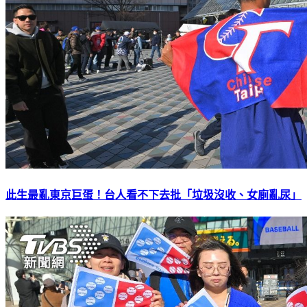
此生最亂東京巨蛋！台人看不下去批「垃圾沒收、女廁亂尿」