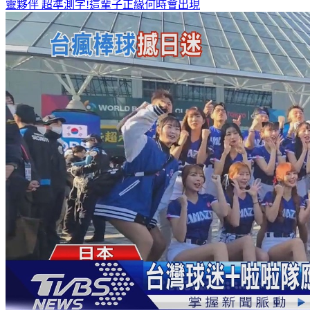
靈夥伴
超準測字!這輩子正緣何時會出現