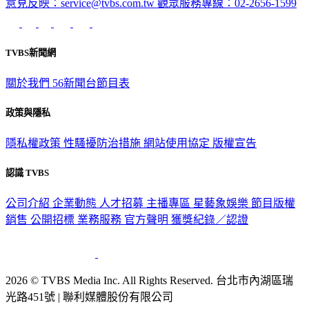
意見反映：service@tvbs.com.tw
觀眾服務專線：02-2656-1599
TVBS新聞網
關於我們
56新聞台節目表
政策與隱私
隱私權政策
性騷擾防治措施
網站使用協定
版權宣告
認識 TVBS
公司介紹
企業動態
人才招募
主播專區
星藝象娛樂
節目版權
銷售
公開招標
業務服務
官方聲明
獲獎紀錄／認證
2026 © TVBS Media Inc. All Rights Reserved. 台北市內湖區瑞
光路451號 | 聯利媒體股份有限公司