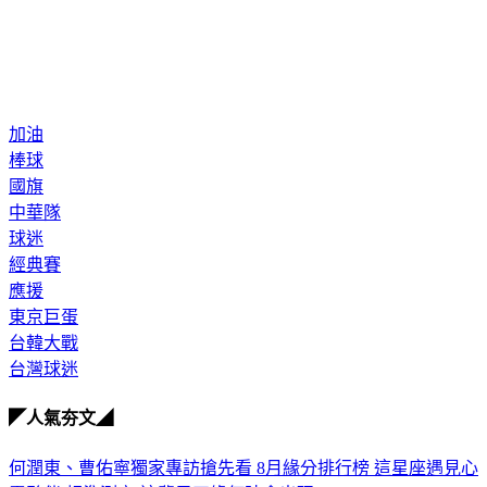
加油
棒球
國旗
中華隊
球迷
經典賽
應援
東京巨蛋
台韓大戰
台灣球迷
◤人氣夯文◢
何潤東、曹佑寧獨家專訪搶先看
8月緣分排行榜 這星座遇見心