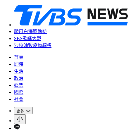
颱風白海豚動態
SBS歌謠大戰
沙拉油致癌物超標
首頁
即時
生活
政治
娛樂
國際
社會
更多