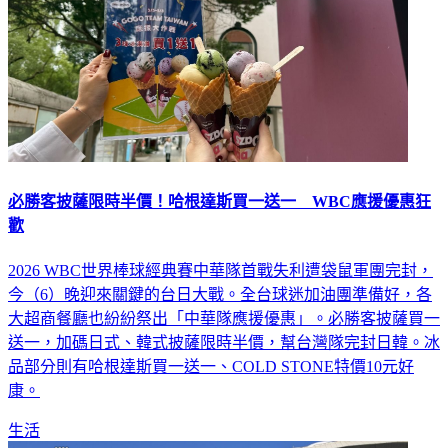
必勝客披薩限時半價！哈根達斯買一送一 WBC應援優惠狂
歡
2026 WBC世界棒球經典賽中華隊首戰失利遭袋鼠軍團完封，
今（6）晚迎來關鍵的台日大戰。全台球迷加油團準備好，各
大超商餐廳也紛紛祭出「中華隊應援優惠」。必勝客披薩買一
送一，加碼日式、韓式披薩限時半價，幫台灣隊完封日韓。冰
品部分則有哈根達斯買一送一、COLD STONE特價10元好
康。
生活