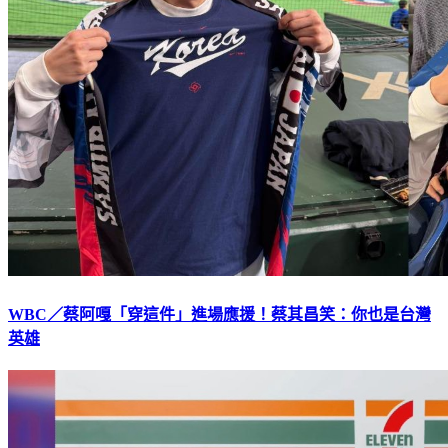
WBC／蔡阿嘎「穿這件」進場應援！蔡其昌笑：你也是台灣
英雄