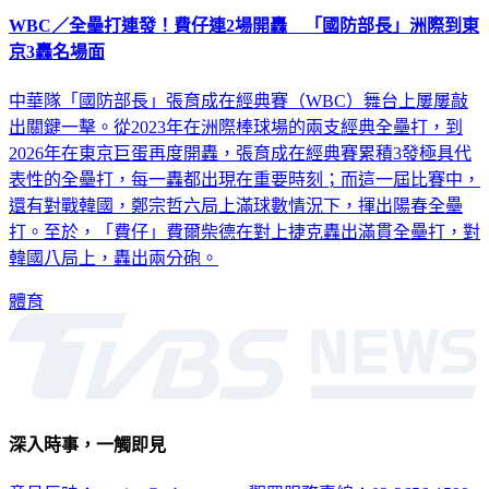
WBC／全壘打連發！費仔連2場開轟 「國防部長」洲際到東
京3轟名場面
中華隊「國防部長」張育成在經典賽（WBC）舞台上屢屢敲
出關鍵一擊。從2023年在洲際棒球場的兩支經典全壘打，到
2026年在東京巨蛋再度開轟，張育成在經典賽累積3發極具代
表性的全壘打，每一轟都出現在重要時刻；而這一屆比賽中，
還有對戰韓國，鄭宗哲六局上滿球數情況下，揮出陽春全壘
打。至於，「費仔」費爾柴德在對上捷克轟出滿貫全壘打，對
韓國八局上，轟出兩分砲。
體育
深入時事，一觸即見