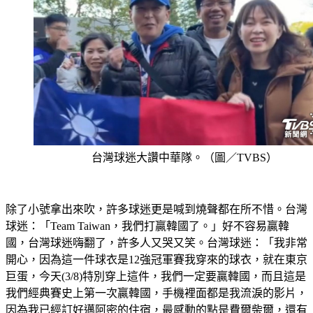
台灣球迷大讚中華隊。（圖／TVBS）
除了小號拿出來吹，許多球迷更是喊到燒聲都在所不惜。台灣
球迷：「Team Taiwan，我們打贏韓國了。」好不容易贏韓
國，台灣球迷嗨翻了，許多人又哭又笑。台灣球迷：「我非常
開心，因為這一件球衣是12強冠軍賽我穿來的球衣，就在東京
巨蛋，今天(3/8)特別穿上這件，我們一定要贏韓國，而且這是
我們經典賽史上第一次贏韓國，手機裡面都是我流淚的影片，
因為我已經訂好邁阿密的住宿，最感動的點是費爾柴爾，還有