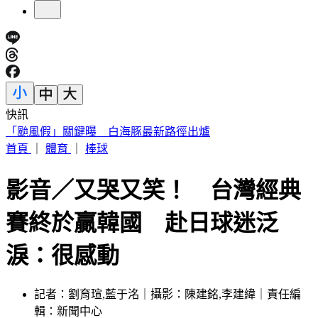
快訊
白海豚雨彈來了！「颱風假」關鍵曝 氣象署揭最新路徑
首頁
｜
體育
｜
棒球
影音／又哭又笑！ 台灣經典
賽終於贏韓國 赴日球迷泛
淚：很感動
記者：劉育瑄,藍于洺｜攝影：陳建銘,李建緯｜責任編
輯：新聞中心