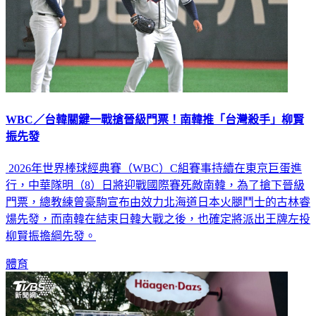
WBC／台韓關鍵一戰搶晉級門票！南韓推「台灣殺手」柳賢
振先發
2026年世界棒球經典賽（WBC）C組賽事持續在東京巨蛋進
行，中華隊明（8）日將迎戰國際賽死敵南韓，為了搶下晉級
門票，總教練曾豪駒宣布由效力北海道日本火腿鬥士的古林睿
煬先發，而南韓在結束日韓大戰之後，也確定將派出王牌左投
柳賢振擔綱先發。
體育