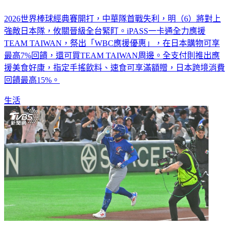
2026世界棒球經典賽開打，中華隊首戰失利，明（6）將對上
強敵日本隊，攸關晉級全台緊盯。iPASS一卡通全力應援
TEAM TAIWAN，祭出「WBC應援優惠」，在日本購物可享
最高7%回饋，還可買TEAM TAIWAN周邊。全支付則推出應
援美食好康，指定手搖飲料、速食可享滿額贈，日本跨境消費
回饋最高15%。
生活