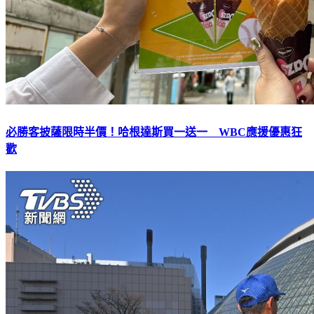
必勝客披薩限時半價！哈根達斯買一送一 WBC應援優惠狂
歡