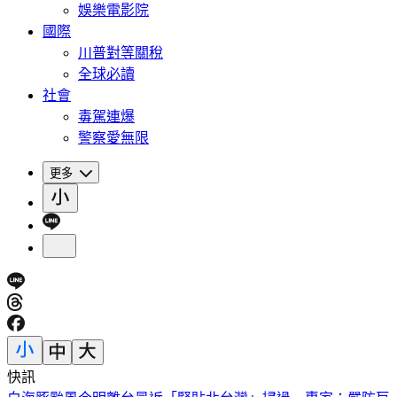
娛樂電影院
國際
川普對等關稅
全球必讀
社會
毒駕連爆
警察愛無限
更多
快訊