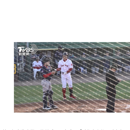
特派記者倪嘉徽vs.旅美球員張育成：「手術完之後，手套有