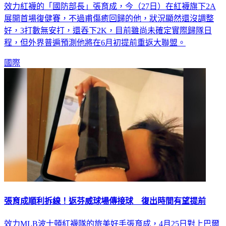
展開首場復健賽，不過甫傷癒回歸的他，狀況顯然還沒調整
好，3打數無安打，還吞下2K，目前雖尚未確定實際歸隊日
程，但外界普遍預測他將在6月初提前重返大聯盟。
國際
張育成順利拆線！返芬威球場傳接球 復出時間有望提前
效力MLB波士頓紅襪隊的旅美好手張育成，4月25日對上巴爾
的摩金鶯隊的比賽中揮空提前退場休息，月底完成左手鉤狀骨