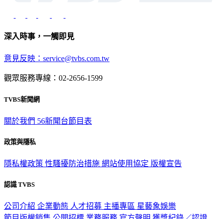
深入時事，一觸即見
意見反映：service@tvbs.com.tw
觀眾服務專線：02-2656-1599
TVBS新聞網
關於我們
56新聞台節目表
政策與隱私
隱私權政策
性騷擾防治措施
網站使用協定
版權宣告
認識 TVBS
公司介紹
企業動態
人才招募
主播專區
星藝象娛樂
節目版權銷售
公開招標
業務服務
官方聲明
獲獎紀錄／認證