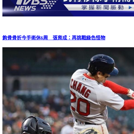
鉤骨骨折今手術休6周 張育成：再挑戰綠色怪物