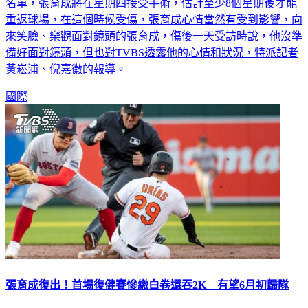
重返球場，在這個時候受傷，張育成心情當然有受到影響，向
來笑臉、樂觀面對鏡頭的張育成，傷後一天受訪時說，他沒準
備好面對鏡頭，但也對TVBS透露他的心情和狀況，特派記者
黃崧浦、倪嘉徽的報導。
國際
張育成復出！首場復健賽慘繳白卷還吞2K 有望6月初歸隊
效力紅襪的「國防部長」張育成，今（27日）在紅襪旗下2A