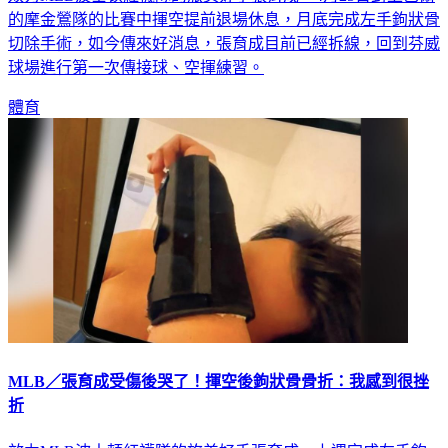
切除手術，如今傳來好消息，張育成目前已經拆線，回到芬威
球場進行第一次傳接球、空揮練習。
體育
MLB／張育成受傷後哭了！揮空後鉤狀骨骨折：我感到很挫
折
效力MLB波士頓紅襪隊的旅美好手張育成，上週完成左手鉤