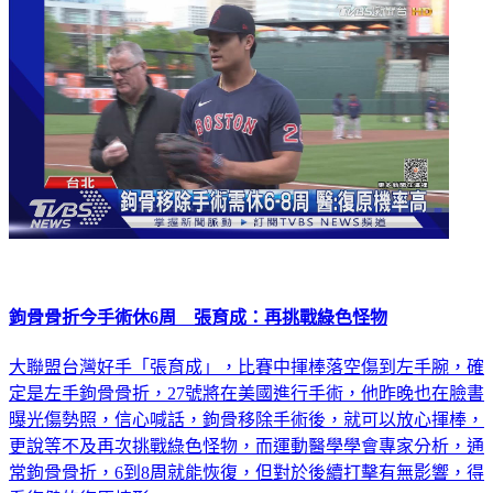
鉤骨骨折今手術休6周 張育成：再挑戰綠色怪物
大聯盟台灣好手「張育成」，比賽中揮棒落空傷到左手腕，確
定是左手鉤骨骨折，27號將在美國進行手術，他昨晚也在臉書
曝光傷勢照，信心喊話，鉤骨移除手術後，就可以放心揮棒，
更說等不及再次挑戰綠色怪物，而運動醫學學會專家分析，通
常鉤骨骨折，6到8周就能恢復，但對於後續打擊有無影響，得
看復健的復原情形。