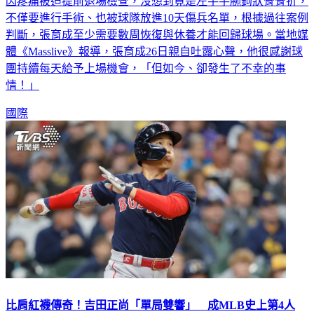
不僅要進行手術、也被球隊放進10天傷兵名單，根據過往案例
判斷，張育成至少需要數周恢復與休養才能回歸球場。當地媒
體《Masslive》報導，張育成26日親自吐露心聲，他很感謝球
團持續每天給予上場機會，「但如今、卻發生了不幸的事
情！」
國際
比肩紅襪傳奇！吉田正尚「單局雙響」 成MLB史上第4人