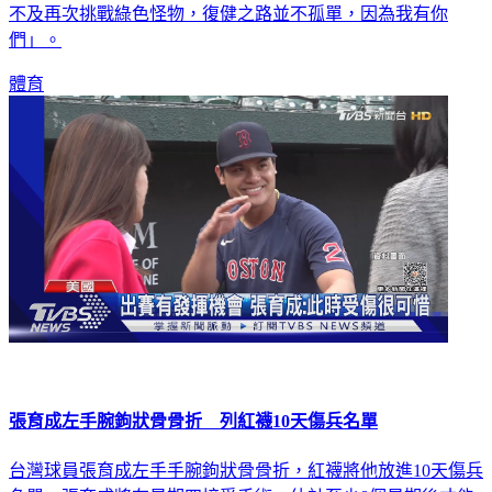
們」。
體育
張育成左手腕鉤狀骨骨折 列紅襪10天傷兵名單
台灣球員張育成左手手腕鉤狀骨骨折，紅襪將他放進10天傷兵
名單，張育成將在星期四接受手術，估計至少8個星期後才能