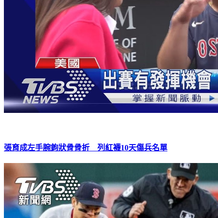
張育成左手腕鉤狀骨骨折 列紅襪10天傷兵名單