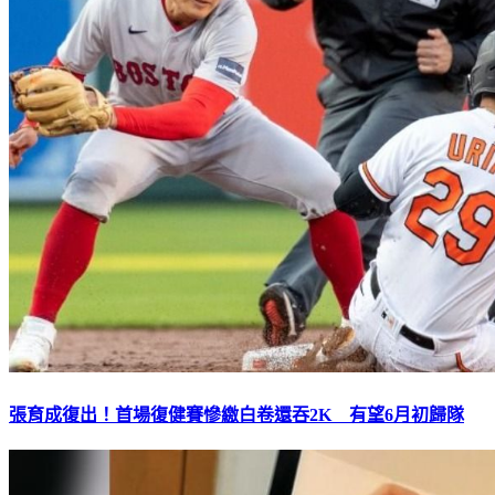
張育成復出！首場復健賽慘繳白卷還吞2K 有望6月初歸隊