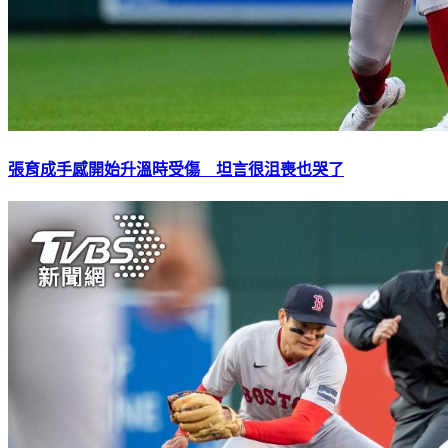
張育成手感開始升溫時受傷 坦言很沮喪也哭了