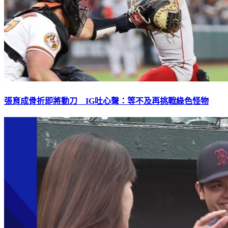
張育成骨折即將動刀 IG吐心聲：等不及再挑戰綠色怪物