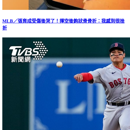
MLB／張育成受傷後哭了！揮空後鉤狀骨骨折：我感到很挫
折