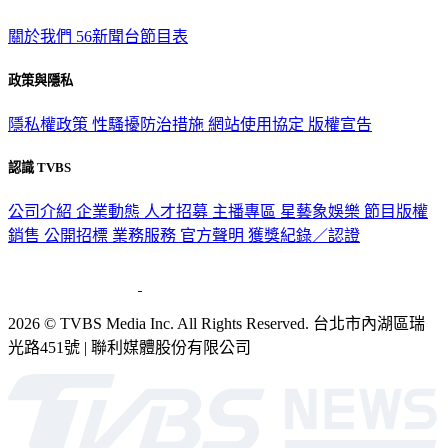
關於我們
56新聞台節目表
政策與隱私
隱私權政策
性騷擾防治措施
網站使用協定
版權宣告
認識 TVBS
公司介紹
企業動態
人才招募
主播專區
星藝象娛樂
節目版權
銷售
公開招標
業務服務
官方聲明
獲獎紀錄／認證
2026 © TVBS Media Inc. All Rights Reserved. 台北市內湖區瑞
光路451號 | 聯利媒體股份有限公司