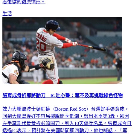
生活
張育成骨折即將動刀 IG吐心聲：等不及再挑戰綠色怪物
效力大聯盟波士頓紅襪（Boston Red Sox）台灣好手張育成，
回到大聯盟後好不容易擺脫開季低潮，敲出本季第3轟，卻因
左手掌鉤狀骨骨折必須開刀，列入10天傷兵名單。張育成今日
透過IG表示，預計將在美國時間週四動刀，他也喊話，「等
不及再次挑戰綠色怪物，復健之路並不孤單，因為我有你