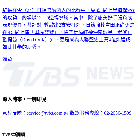
紅襪在今（24）日踢館釀酒人的比賽中，靠著8局上半海灌9分
的攻勢，終場以12：5逆轉奪勝。其中，除了旅美好手張育成
表現優異，共計5打數敲出2支安打外，日籍強棒吉田正尚更是
在第8局上演「單局雙響」，除了比肩紅襪傳奇球星「老爹」
歐提茲（David Ortiz）外，更是成為大聯盟史上第4位能達成
如此壯舉的新秀。
體育
深入時事，一觸即見
意見反映：service@tvbs.com.tw
觀眾服務專線：02-2656-1599
TVBS新聞網