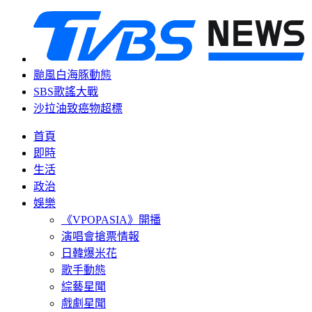
颱風白海豚動態
SBS歌謠大戰
沙拉油致癌物超標
首頁
即時
生活
政治
娛樂
《VPOPASIA》開播
演唱會搶票情報
日韓爆米花
歌手動態
綜藝星聞
戲劇星聞