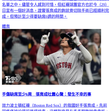
日宣布一個好消息，證實張育成的鉤狀骨切除手術已經順利完
成，但預計至少得要缺席6週的時間。
體育
手傷缺席至少6周 張育成吐露心聲：發生不幸的事
效力波士頓紅襪（Boston Red Sox）的我國好手張育成，先前
因疼痛被迫提前退場檢查，沒想到竟是左手手腕鉤狀骨骨折，