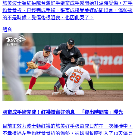
鉤骨骨折、已經完成手術，張育成接受美媒訪問坦言，傷勢來
的不是時候，受傷後很沮喪、也因此哭了。
體育
張育成手術完成！紅襪證實好消息 「復出時間表」曝光
目前正效力波士頓紅襪的旅美好手張育成日前在一次揮棒中，
不幸遭遇左手鉤狀骨骨折的傷勢，被球團暫時列入了10天傷兵
名單之中。儘管令人感到可惜，但紅襪球團官方也於今（29）