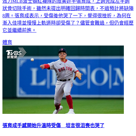
狀骨切除手術，雖然未提出明確回歸時間表，不過預計將缺陣
8周。張育成表示，受傷後他哭了一下，覺得很挫折，為何在
漸入佳境並慢慢上軌道時卻受傷了？儘管會難過，但仍會經歷
它並繼續前進。
體育
張育成手感開始升溫時受傷 坦言很沮喪也哭了
旅美波士頓紅襪隊台灣好手張育成手感開始升溫時受傷，左手