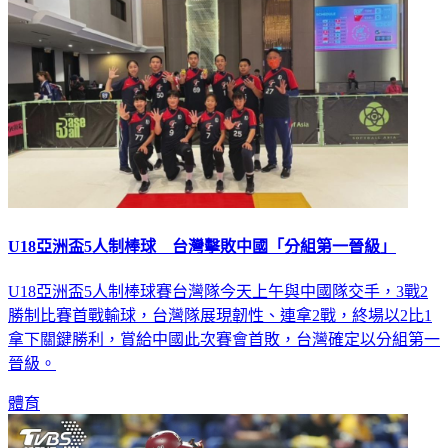
U18亞洲盃5人制棒球 台灣擊敗中國「分組第一晉級」
U18亞洲盃5人制棒球賽台灣隊今天上午與中國隊交手，3戰2
勝制比賽首戰輸球，台灣隊展現韌性、連拿2戰，終場以2比1
拿下關鍵勝利，賞給中國此次賽會首敗，台灣確定以分組第一
晉級。
體育