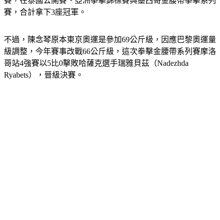
賽，在泰國公開賽、亞洲拳擊錦標賽與墨西哥金腰帶拳擊系列
賽，合計拿下3座冠軍。
不過，陳念琴原本東京奧運是參加69公斤級，因應巴黎奧運量
級調整，今年賽事改戰66公斤級，這次拳擊金腰帶系列賽摩洛
哥站4強賽以5比0擊敗哈薩克選手瑞雅貝茲（Nadezhda 
Ryabets），晉級決賽。