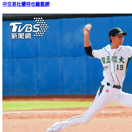
中交易杜蘭特也離籃網