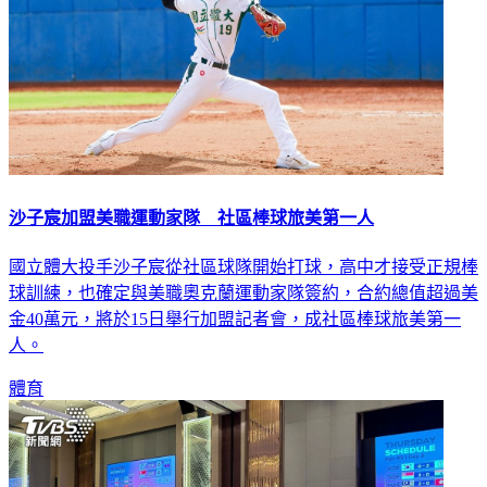
沙子宸加盟美職運動家隊 社區棒球旅美第一人
國立體大投手沙子宸從社區球隊開始打球，高中才接受正規棒
球訓練，也確定與美職奧克蘭運動家隊簽約，合約總值超過美
金40萬元，將於15日舉行加盟記者會，成社區棒球旅美第一
人。
體育