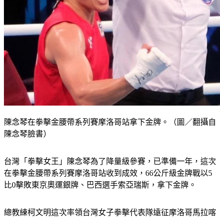
陳念琴在拳擊金腰帶系列賽摩洛哥站拿下金牌。（圖／翻攝自
陳念琴臉書）
台灣「拳擊女王」陳念琴為了降量級參賽，已準備一年，這次
在拳擊金腰帶系列賽摩洛哥站收到成效，66公斤級金牌戰以5
比0擊敗東京奧運銀牌、巴西選手索亞瑞斯，拿下金牌。
總教練柯文明這次率領台灣女子拳擊代表隊遠征摩洛哥馬拉喀