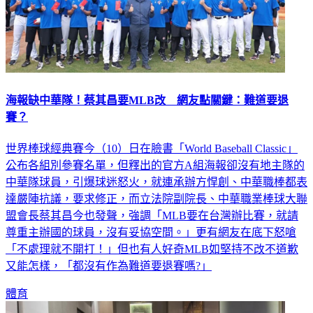
海報缺中華隊！蔡其昌要MLB改 網友點關鍵：難道要退
賽？
世界棒球經典賽今（10）日在臉書「World Baseball Classic」
公布各組別參賽名單，但釋出的官方A組海報卻沒有地主隊的
中華隊球員，引爆球迷怒火，就連承辦方悍創、中華職棒都表
達嚴陣抗議，要求修正，而立法院副院長、中華職業棒球大聯
盟會長蔡其昌今也發聲，強調「MLB要在台灣辦比賽，就請
尊重主辦國的球員，沒有妥協空間。」更有網友在底下怒嗆
「不處理就不開打！」但也有人好奇MLB如堅持不改不道歉
又能怎樣，「都沒有作為難道要退賽嗎?」
體育