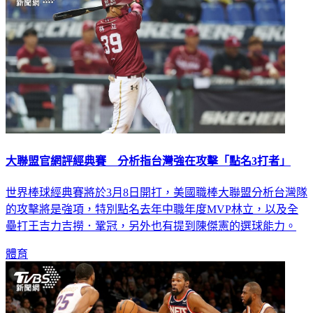
大聯盟官網評經典賽 分析指台灣強在攻擊「點名3打者」
世界棒球經典賽將於3月8日開打，美國職棒大聯盟分析台灣隊
的攻擊將是強項，特別點名去年中職年度MVP林立，以及全
壘打王吉力吉撈．鞏冠，另外也有提到陳傑憲的選球能力。
體育