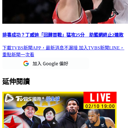
排毒成功？丁威迪「回歸首戰」猛攻25分 助籃網終止2連敗
下載TVBS新聞APP，最新消息不漏接
加入TVBS新聞LINE，
重點新聞一次看
延伸閱讀