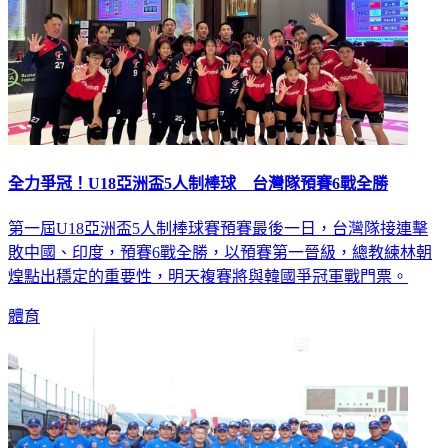
全力爭冠！U18亞洲盃5人制棒球 台灣隊預賽6戰全勝
第一屆U18亞洲盃5人制棒球賽預賽最後一日，台灣隊接連擊
敗中國、印度，預賽6戰全勝，以預賽第一晉級，總教練林朝
煌點出穩定的重要性，明天複賽將與韓國爭冠軍戰門票。
體育