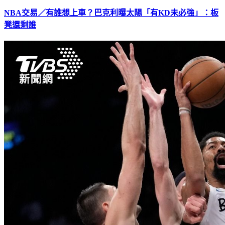
NBA交易／有誰想上車？巴克利曝太陽「有KD未必強」：板
凳還剩誰