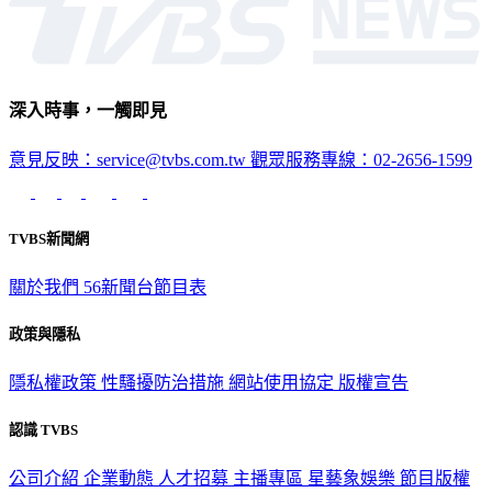
深入時事，一觸即見
意見反映：service@tvbs.com.tw
觀眾服務專線：02-2656-1599
TVBS新聞網
關於我們
56新聞台節目表
政策與隱私
隱私權政策
性騷擾防治措施
網站使用協定
版權宣告
認識 TVBS
公司介紹
企業動態
人才招募
主播專區
星藝象娛樂
節目版權