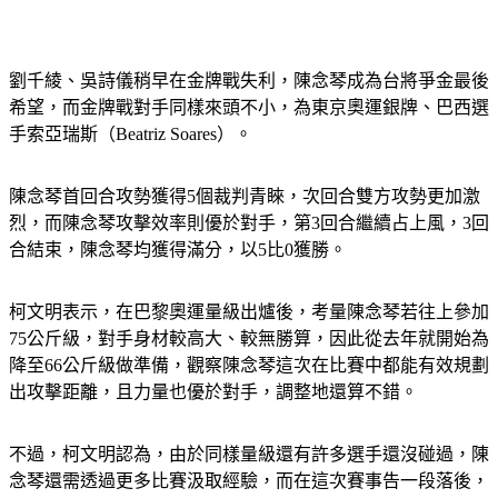
劉千綾、吳詩儀稍早在金牌戰失利，陳念琴成為台將爭金最後
希望，而金牌戰對手同樣來頭不小，為東京奧運銀牌、巴西選
手索亞瑞斯（Beatriz Soares）。
陳念琴首回合攻勢獲得5個裁判青睞，次回合雙方攻勢更加激
烈，而陳念琴攻擊效率則優於對手，第3回合繼續占上風，3回
合結束，陳念琴均獲得滿分，以5比0獲勝。
柯文明表示，在巴黎奧運量級出爐後，考量陳念琴若往上參加
75公斤級，對手身材較高大、較無勝算，因此從去年就開始為
降至66公斤級做準備，觀察陳念琴這次在比賽中都能有效規劃
出攻擊距離，且力量也優於對手，調整地還算不錯。
不過，柯文明認為，由於同樣量級還有許多選手還沒碰過，陳
念琴還需透過更多比賽汲取經驗，而在這次賽事告一段落後，