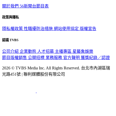
關於我們
56新聞台節目表
政策與隱私
隱私權政策
性騷擾防治措施
網站使用協定
版權宣告
認識 TVBS
公司介紹
企業動態
人才招募
主播專區
星藝象娛樂
節目版權銷售
公開招標
業務服務
官方聲明
獲獎紀錄／認證
2026 © TVBS Media Inc. All Rights Reserved. 台北市內湖區瑞
光路451號 | 聯利媒體股份有限公司