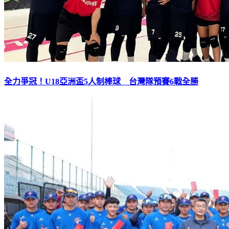
全力爭冠！U18亞洲盃5人制棒球 台灣隊預賽6戰全勝