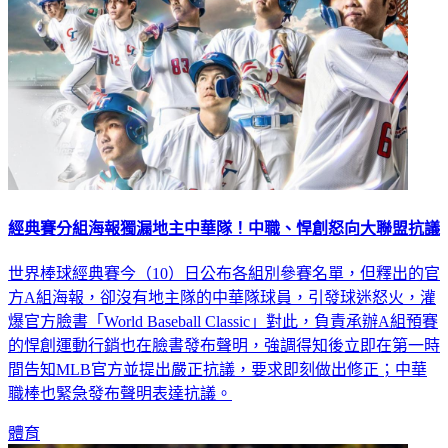
經典賽分組海報獨漏地主中華隊！中職、悍創怒向大聯盟抗議
世界棒球經典賽今（10）日公布各組別參賽名單，但釋出的官
方A組海報，卻沒有地主隊的中華隊球員，引發球迷怒火，灌
爆官方臉書「World Baseball Classic」對此，負責承辦A組預賽
的悍創運動行銷也在臉書發布聲明，強調得知後立即在第一時
間告知MLB官方並提出嚴正抗議，要求即刻做出修正；中華
職棒也緊急發布聲明表達抗議。
體育