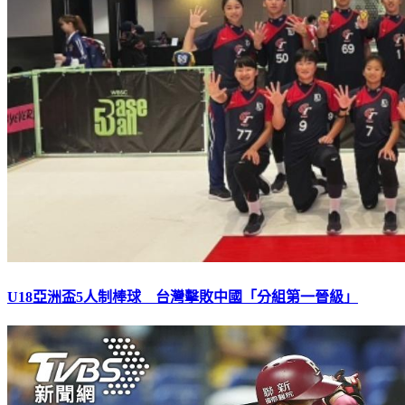
U18亞洲盃5人制棒球 台灣擊敗中國「分組第一晉級」