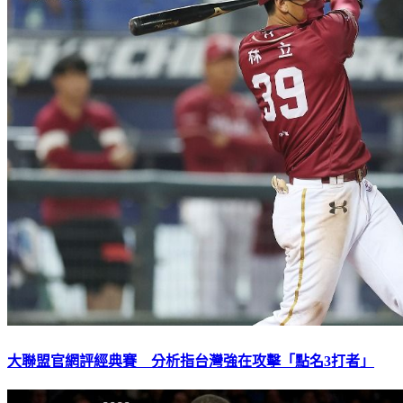
大聯盟官網評經典賽 分析指台灣強在攻擊「點名3打者」