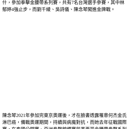
什，參加拳擊金腰帶系列賽，共有7名台灣選手參賽，其中林
郁婷4強止步，而劉千綾、吳詩儀、陳念琴闖進金牌戰。
陳念琴2021年參加完東京奧運後，才在臉書透露罹患何杰金氏
淋巴癌，備戰奧運期間，持續與病魔對抗，而她去年征戰國際