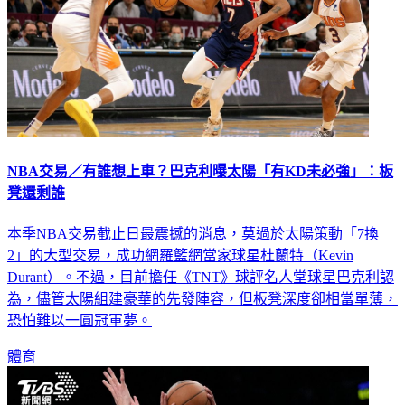
NBA交易／有誰想上車？巴克利曝太陽「有KD未必強」：板
凳還剩誰
本季NBA交易截止日最震撼的消息，莫過於太陽策動「7換
2」的大型交易，成功網羅籃網當家球星杜蘭特（Kevin
Durant）。不過，目前擔任《TNT》球評名人堂球星巴克利認
為，儘管太陽組建豪華的先發陣容，但板凳深度卻相當單薄，
恐怕難以一圓冠軍夢。
體育