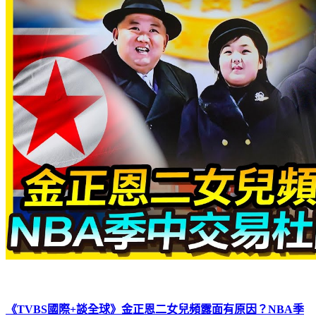
《TVBS國際+談全球》金正恩二女兒頻露面有原因？NBA季