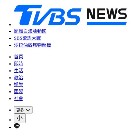
颱風白海豚動態
SBS歌謠大戰
沙拉油致癌物超標
首頁
即時
生活
政治
娛樂
國際
社會
更多