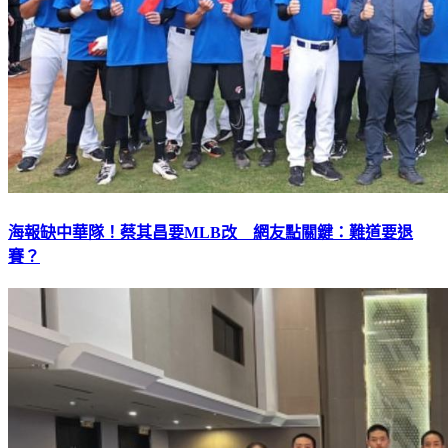
海報缺中華隊！蔡其昌要MLB改 網友點關鍵：難道要退
賽？