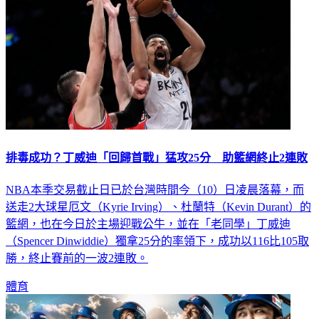
排毒成功？丁威迪「回歸首戰」猛攻25分 助籃網終止2連敗
NBA本季交易截止日已於台灣時間今（10）日凌晨落幕，而
送走2大球星厄文（Kyrie Irving）、杜蘭特（Kevin Durant）的
籃網，也在今日於主場迎戰公牛，並在「老同學」丁威迪
（Spencer Dinwiddie）獨拿25分的率領下，成功以116比105取
勝，終止賽前的一波2連敗。
體育