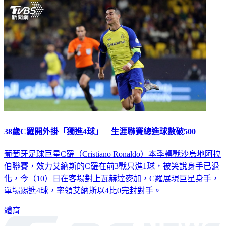
38歲C羅開外掛「獨進4球」 生涯聯賽總進球數破500
葡萄牙足球巨星C羅（Cristiano Ronaldo）本季轉戰沙烏地阿拉
伯聯賽，效力艾納斯的C羅在前3戰只進1球，被笑說身手已退
化，今（10）日在客場對上瓦赫達麥加，C羅展現巨星身手，
單場踢進4球，率領艾納斯以4比0完封對手。
體育