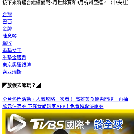
接下來將返台繼續備戰3月世錦賽和9月杭州亞運。（中央社）
台灣
巴西
金牌
陳念琴
擊敗
拳擊女王
拳擊金腰帶
東京奧運銀牌
索亞瑞斯
◤放假去哪玩？◢
全台熱門活動、人氣攻略一次看！
高雄美食優惠開搶！再抽
萬元住宿券
下載食尚玩家APP！免費領取優惠券