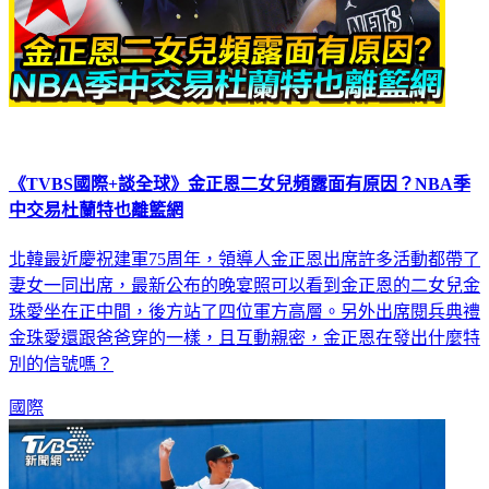
《TVBS國際+談全球》金正恩二女兒頻露面有原因？NBA季
中交易杜蘭特也離籃網
北韓最近慶祝建軍75周年，領導人金正恩出席許多活動都帶了
妻女一同出席，最新公布的晚宴照可以看到金正恩的二女兒金
珠愛坐在正中間，後方站了四位軍方高層。另外出席閱兵典禮
金珠愛還跟爸爸穿的一樣，且互動親密，金正恩在發出什麼特
別的信號嗎？
國際