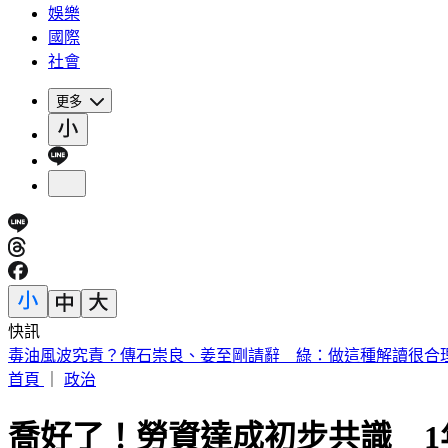
娛樂
國際
社會
更多
快訊
快訊／公公殺了婆婆！桃園平鎮區命案 死者半邊臉被砸爛
首頁
｜
政治
喬好了！勞資達成初步共識 1