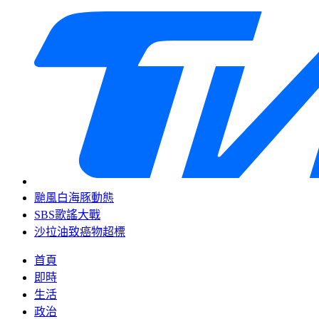
颱風白海豚動態
SBS歌謠大戰
沙拉油致癌物超標
首頁
即時
生活
政治