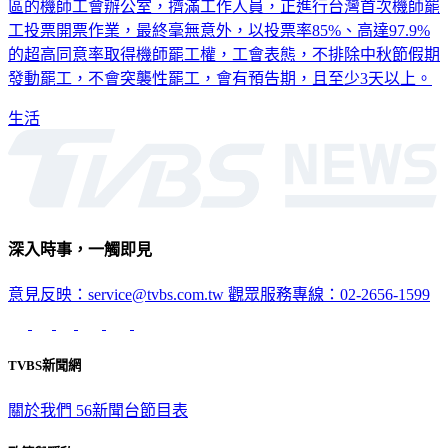
區的機師工會辦公室，擠滿工作人員，正進行台灣首次機師罷
工投票開票作業，最終毫無意外，以投票率85%、高達97.9%
的超高同意率取得機師罷工權，工會表態，不排除中秋節假期
發動罷工，不會突襲性罷工，會有預告期，且至少3天以上。
生活
深入時事，一觸即見
意見反映：service@tvbs.com.tw
觀眾服務專線：02-2656-1599
TVBS新聞網
關於我們
56新聞台節目表