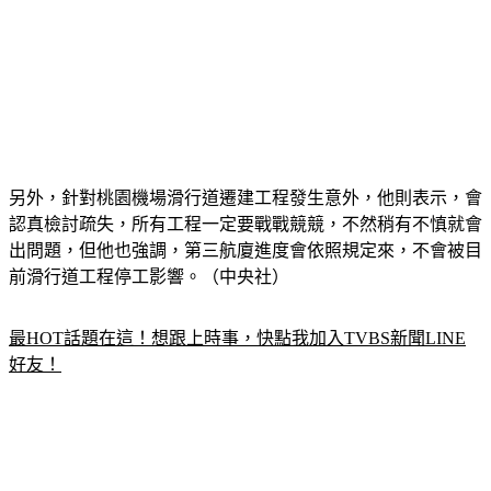
另外，針對桃園機場滑行道遷建工程發生意外，他則表示，會
認真檢討疏失，所有工程一定要戰戰競競，不然稍有不慎就會
出問題，但他也強調，第三航廈進度會依照規定來，不會被目
前滑行道工程停工影響。（中央社）
最HOT話題在這！想跟上時事，快點我加入TVBS新聞LINE
好友！