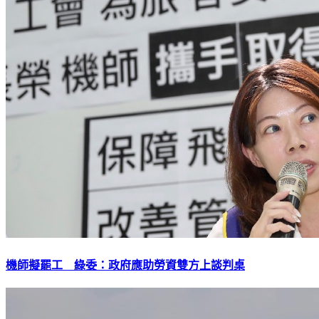
機師擬罷工 綠委：政府應助勞資雙方上談判桌