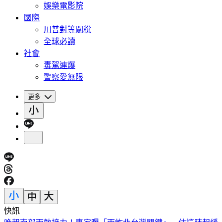
娛樂電影院
國際
川普對等關稅
全球必讀
社會
毒駕連爆
警察愛無限
更多
快訊