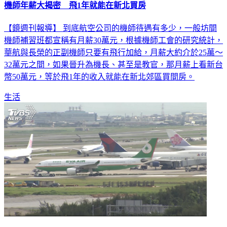
機師年薪大揭密 飛1年就能在新北買房
【鏡週刊報導】 到底航空公司的機師待遇有多少，一般坊間
機師補習班都宣稱有月薪30萬元，根據機師工會的研究統計，
華航與長榮的正副機師只要有飛行加給，月薪大約介於25萬～
32萬元之間，如果晉升為機長、甚至是教官，那月薪上看新台
幣50萬元，等於飛1年的收入就能在新北郊區買間房。
生活