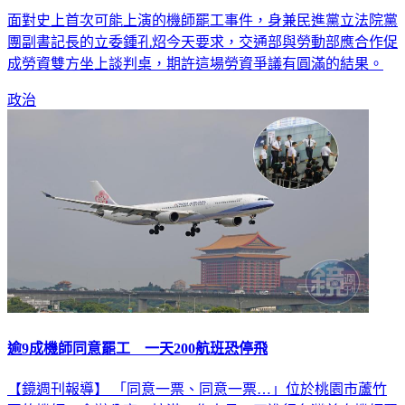
面對史上首次可能上演的機師罷工事件，身兼民進黨立法院黨
團副書記長的立委鍾孔炤今天要求，交通部與勞動部應合作促
成勞資雙方坐上談判桌，期許這場勞資爭議有圓滿的結果。
政治
逾9成機師同意罷工 一天200航班恐停飛
【鏡週刊報導】 「同意一票、同意一票…」位於桃園市蘆竹