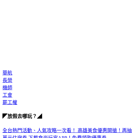
華航
長榮
機師
工會
罷工權
◤放假去哪玩？◢
全台熱門活動、人氣攻略一次看！
高雄美食優惠開搶！再抽
萬元住宿券
下載食尚玩家APP！免費領取優惠券