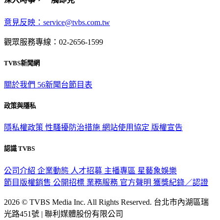
意見反映：service@tvbs.com.tw
觀眾服務專線：02-2656-1599
TVBS新聞網
關於我們
56新聞台節目表
政策與隱私
隱私權政策
性騷擾防治措施
網站使用協定
版權宣告
認識 TVBS
公司介紹
企業動態
人才招募
主播專區
星藝象娛樂
節目版權銷售
公開招標
業務服務
官方聲明
獲獎紀錄／認證
2026 © TVBS Media Inc. All Rights Reserved. 台北市內湖區瑞
光路451號 | 聯利媒體股份有限公司