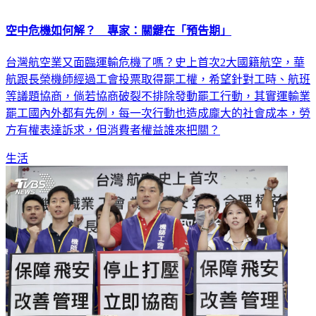
空中危機如何解？ 專家：關鍵在「預告期」
台灣航空業又面臨運輸危機了嗎？史上首次2大國籍航空，華
航跟長榮機師經過工會投票取得罷工權，希望針對工時、航班
等議題協商，倘若協商破裂不排除發動罷工行動，其實運輸業
罷工國內外都有先例，每一次行動也造成龐大的社會成本，勞
方有權表達訴求，但消費者權益誰來把關？
生活