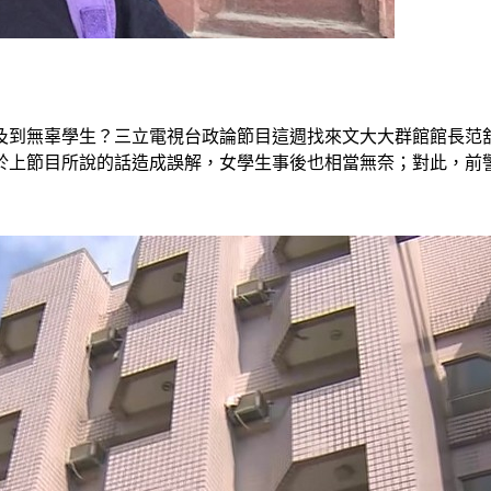
及到無辜學生？三立電視台政論節目這週找來文大大群館館長范
於上節目所說的話造成誤解，女學生事後也相當無奈；對此，前