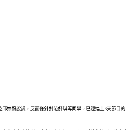
控邱婷蔚說謊，反而僅針對范舒琪等同學。已經連上3天節目的