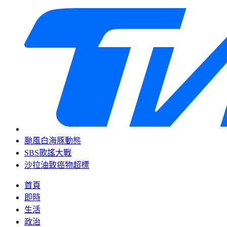
颱風白海豚動態
SBS歌謠大戰
沙拉油致癌物超標
首頁
即時
生活
政治