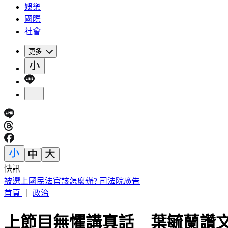
娛樂
國際
社會
更多
快訊
被選上國民法官該怎麼辦? 司法院廣告
首頁
｜
政治
上節目無懼講真話 葉毓蘭讚