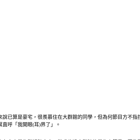
來說已算是豪宅，很羨慕住在大群館的同學，但為何節目方不指
直呼「我開眼(耳)界了」。