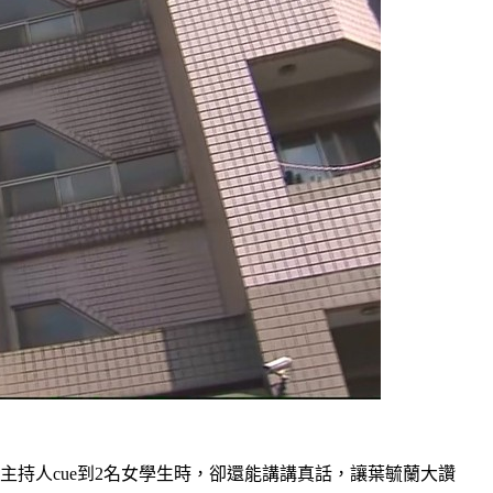
持人cue到2名女學生時，卻還能講講真話，讓葉毓蘭大讚