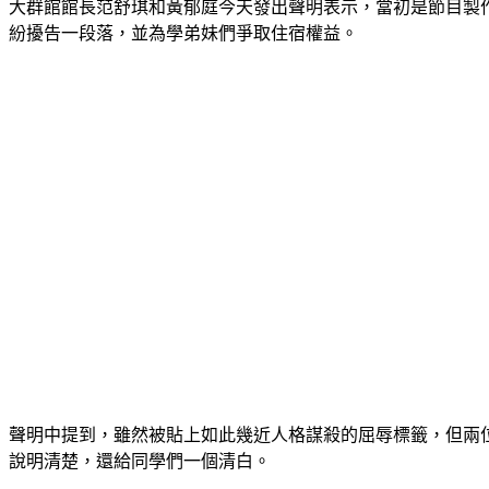
大群館館長范舒琪和黃郁庭今天發出聲明表示，當初是節目製
紛擾告一段落，並為學弟妹們爭取住宿權益。
聲明中提到，雖然被貼上如此幾近人格謀殺的屈辱標籤，但兩
說明清楚，還給同學們一個清白。