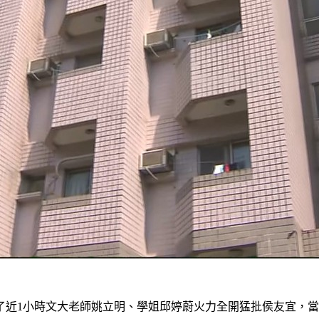
近1小時文大老師姚立明、學姐邱婷蔚火力全開猛批侯友宜，當主