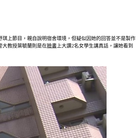
舒琪上節目，親自說明宿舍環境，但疑似因她的回答並不是製作
警大教授葉毓蘭則是在
臉書
上大讚2名女學生講真話，讓她看到