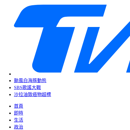
颱風白海豚動態
SBS歌謠大戰
沙拉油致癌物超標
首頁
即時
生活
政治