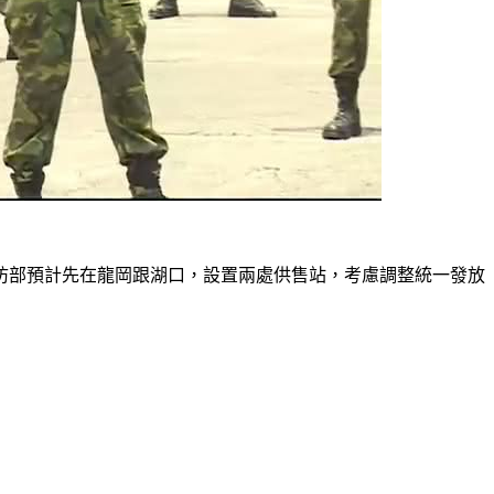
防部預計先在龍岡跟湖口，設置兩處供售站，考慮調整統一發放