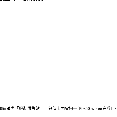
營區試辦「服裝供售站」，儲值卡內會撥一筆9860元，讓官兵