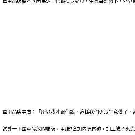
軍用品店原本就因為少子化跟役期縮短，生意每況愈下，外界
軍用品店老闆：「所以我才跟你說，這樣我們更沒生意做了，
試算一下國軍發放的服裝，軍服2套加內衣內褲，加上襪子夾克，