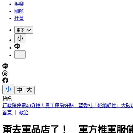
娛樂
國際
社會
更多
快訊
快訊／兆基爆公司債危機遭北檢搜索 前董座李建成被帶走
首頁
｜
政治
甭去軍品店了！ 軍方推軍服