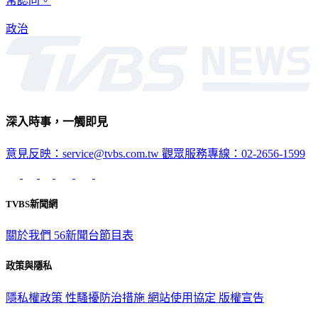
起政治責任？花敬群說，這不是他能決定的，民眾也對法案非
常認同。
政治
深入時事，一觸即見
意見反映：service@tvbs.com.tw
觀眾服務專線：02-2656-1599
TVBS新聞網
關於我們
56新聞台節目表
政策與隱私
隱私權政策
性騷擾防治措施
網站使用協定
版權宣告