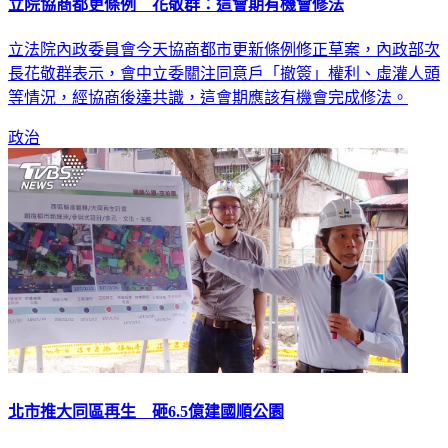
立院協商都更條例 花敬群：這會期有機會修法
立法院內政委員會今天協商都市更新條例修正草案，內政部次
長花敬群表示，會中立委關注同意戶「撤簽」權利、虛灌人頭
等情況，經協商後達共識，這會期應該有機會完成修法。
政治
北市推大同區再生 砸6.5億建國順公園