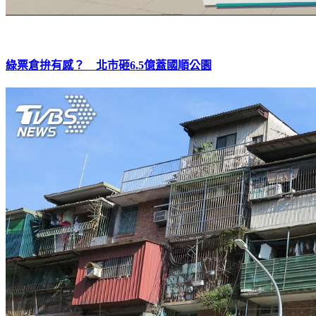
綠票倉拚有感？ 北市砸6.5億蓋國順公園