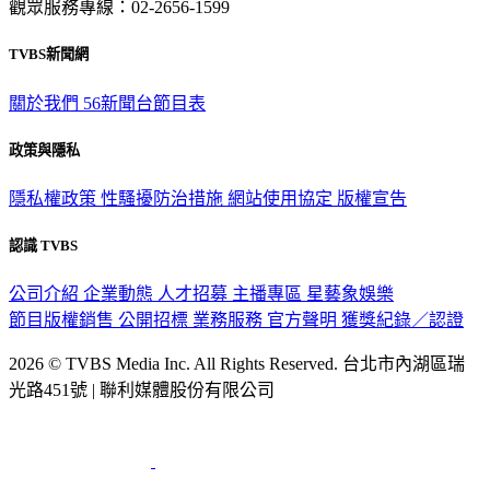
觀眾服務專線：02-2656-1599
TVBS新聞網
關於我們
56新聞台節目表
政策與隱私
隱私權政策
性騷擾防治措施
網站使用協定
版權宣告
認識 TVBS
公司介紹
企業動態
人才招募
主播專區
星藝象娛樂
節目版權銷售
公開招標
業務服務
官方聲明
獲獎紀錄／認證
2026 © TVBS Media Inc. All Rights Reserved. 台北市內湖區瑞
光路451號 | 聯利媒體股份有限公司