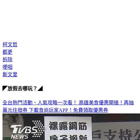
柯文哲
都更
拆除
哽咽
斯文里
◤放假去哪玩？◢
全台熱門活動、人氣攻略一次看！
高雄美食優惠開搶！再抽
萬元住宿券
下載食尚玩家APP！免費領取優惠券