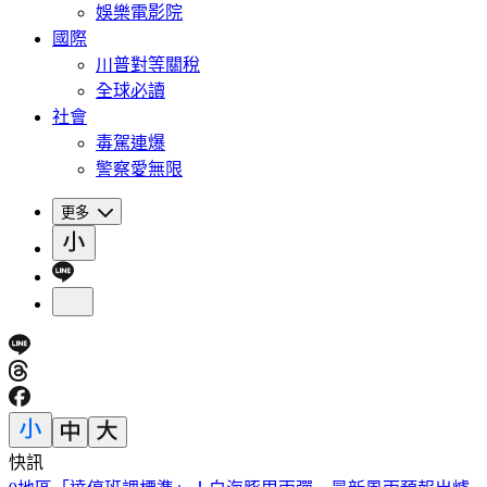
娛樂電影院
國際
川普對等關稅
全球必讀
社會
毒駕連爆
警察愛無限
更多
快訊