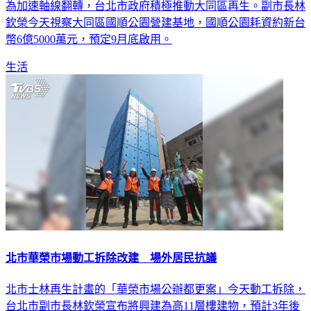
為加速軸線翻轉，台北市政府積極推動大同區再生。副市長林
欽榮今天視察大同區國順公園營建基地，國順公園耗資約新台
幣6億5000萬元，預定9月底啟用。
生活
北市華榮市場動工拆除改建 場外居民抗議
北市士林再生計畫的「華榮市場公辦都更案」今天動工拆除，