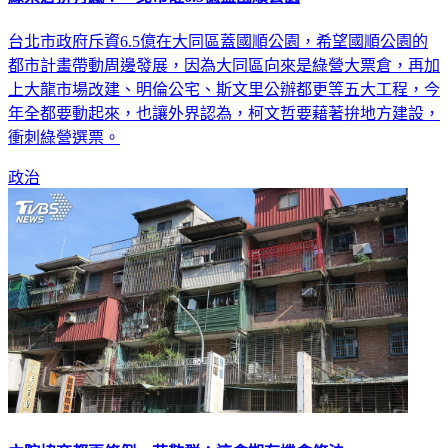
綠票倉拚有感？ 北市砸6.5億蓋國順公園
台北市政府斥資6.5億在大同區蓋國順公園，希望國順公園的
都市計畫帶動周邊發展，因為大同區向來是綠營大票倉，再加
上大龍市場改建、明倫公宅、斯文里公辦都更等五大工程，今
年全都要動起來，也讓外界認為，柯文哲要藉著拚地方建設，
衝刺綠營選票。
政治