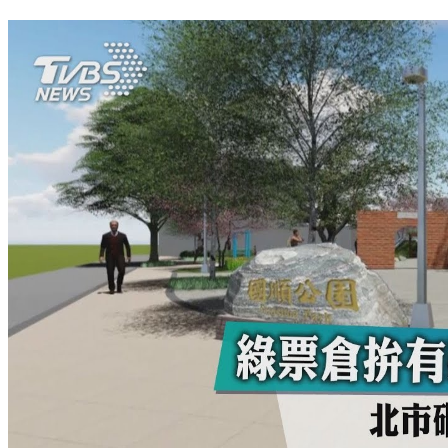
「利益喬不攏？」斯文里都更 2%住戶拒搬遷