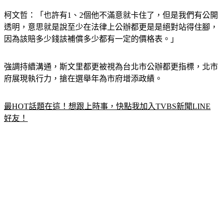
柯文哲：「也許有1、2個他不滿意就卡住了，但是我們有公開
透明，意思就是說至少在法律上公辦都更是是絕對站得住腳，
因為該賠多少錢該補償多少都有一定的價格表。」
強調持續溝通，斯文里都更被視為台北市公辦都更指標，北市
府展現執行力，搶在選舉年為市府增添政績。
最HOT話題在這！想跟上時事，快點我加入TVBS新聞LINE
好友！