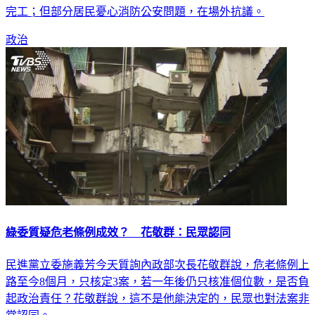
台北市副市長林欽榮宣布將興建為高11層樓建物，預計3年後
完工；但部分居民憂心消防公安問題，在場外抗議。
政治
綠委質疑危老條例成效？ 花敬群：民眾認同
民進黨立委施義芳今天質詢內政部次長花敬群說，危老條例上
路至今8個月，只核定3案，若一年後仍只核准個位數，是否負