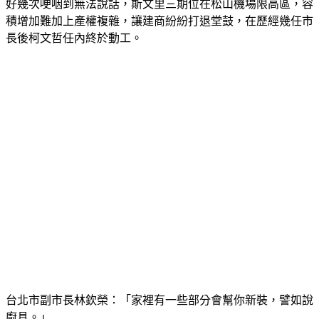
好幾次哽咽到無法說話，斯文里三期位在松山機場限高區，容
積增加難加上產權複雜，讓建商紛紛打退堂鼓，在歷經幾任市
長後柯文哲任內終於動工。
台北市副市長林欽榮：「家裡有一些部分會幫你新裝，譬如說