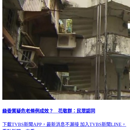
綠委質疑危老條例成效？ 花敬群：民眾認同