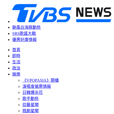
颱風白海豚動態
SBS歌謠大戰
優惠好康情報
首頁
即時
生活
政治
娛樂
《VPOPASIA》開播
演唱會搶票情報
日韓爆米花
歌手動態
綜藝星聞
戲劇星聞