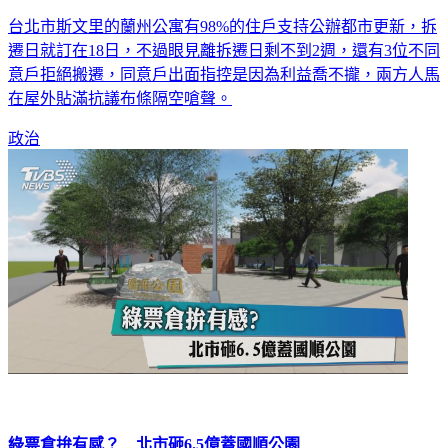
「利益喬不攏？」斯文里都更 2%住戶拒搬遷
台北市斯文里的蘭州公寓有98%的住戶支持公辦都市更新，拆
遷日就訂在18日，不過眼見離拆遷日剩不到2週，還有3位不同
意戶拒絕搬遷，同意戶出面指控是因為利益喬不攏，兩方人馬
在屋外貼滿抗議布條隔空嗆聲。
政治