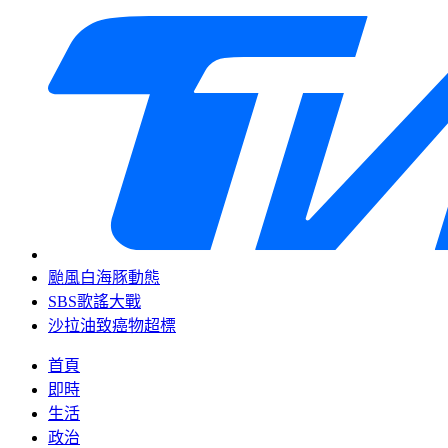
颱風白海豚動態
SBS歌謠大戰
沙拉油致癌物超標
首頁
即時
生活
政治