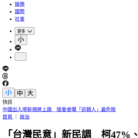
娛樂
國際
社會
更多
快訊
中國出入境新規將上路 陸委會曝「這類人」最危險
首頁
｜
政治
「台灣民意」新民調 柯47%、