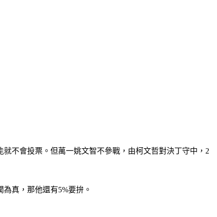
能就不會投票。但萬一姚文智不參戰，由柯文哲對決丁守中，2
為真，那他還有5%要拚。