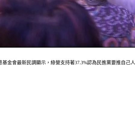
意基金會最新民調顯示，綠營支持著37.3%認為民進黨要推自己人