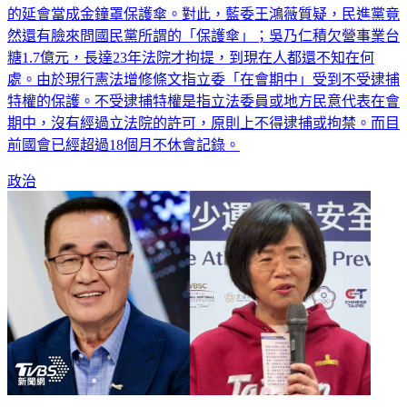
的延會當成金鐘罩保護傘。對此，藍委王鴻薇質疑，民進黨竟
然還有臉來問國民黨所謂的「保護傘」；吳乃仁積欠營事業台
糖1.7億元，長達23年法院才拘提，到現在人都還不知在何
處。由於現行憲法增修條文指立委「在會期中」受到不受逮捕
特權的保護。不受逮捕特權是指立法委員或地方民意代表在會
期中，沒有經過立法院的許可，原則上不得逮捕或拘禁。而目
前國會已經超過18個月不休會記錄。
政治