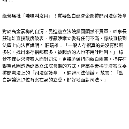
綠營痛批「哇哇叫沒用」！質疑藍白延會企圖撐開司法保護傘
對於高金素梅的自清，民進黨立法院黨團顯然不買單，幹事長
莊瑞雄直接酸度破表，呼籲涉案立委有任何不滿，應該直接到
法庭上向法官說明。 莊瑞雄：「一般人存摺真的是沒有那麼
多啦，找出來存摺那麼多，被起訴的人也不用哇哇叫。」 綠
營不僅要求涉案人面對司法，更將矛頭指向藍白兩黨，指控在
野黨意圖透過延長立法院會期的方式，替高金素梅等涉案立委
撐開憲法上的「司法保護傘」，躲避司法偵辦。 范雲：「藍
白請讓這17位有案在身的立委，好好地面對司法。」