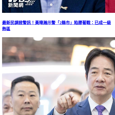
最新民調掀警訊！黃暐瀚示警「2縣市」陷膠著戰：已成一級
熱區