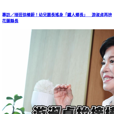
專訪／接班徐榛蔚！幼兒園長搖身「鐵人鄉長」 游淑貞再拚
花蓮縣長