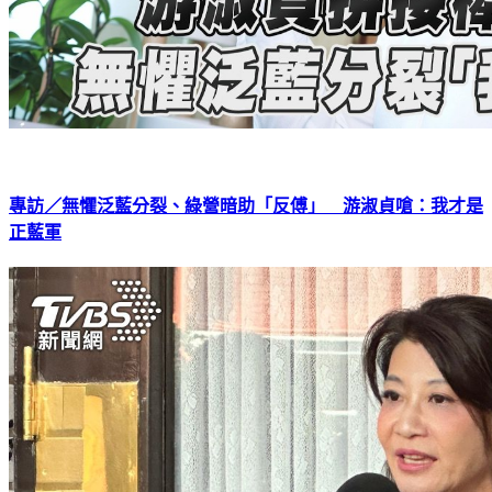
專訪／無懼泛藍分裂、綠營暗助「反傅」 游淑貞嗆：我才是
正藍軍