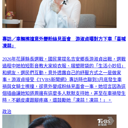
專訪／車輛擦撞意外變粉絲見面會 游淑貞曝對方下車「喜喊
凍蒜」
2026年花蓮縣長選戰，國民黨提名吉安鄉長游淑貞出戰，選戰
過程中她拍短影音教大家晾衣服、摺塑膠袋的「生活小妙招」
和網友、選民們互動，意外透露自己的紓壓方式之一是做家
事。游淑貞接受《TVBS新聞網》專訪時也聊到3月底發生車
禍與女騎士擦撞，卻意外變成粉絲見面會一事，她坦言因為這
個插曲讓她知道周邊有這麼多人默默支持她，甚至在車禍發生
時，不顧皮膚跟腳疼痛，還鼓勵她「凍蒜！凍蒜！」。
政治