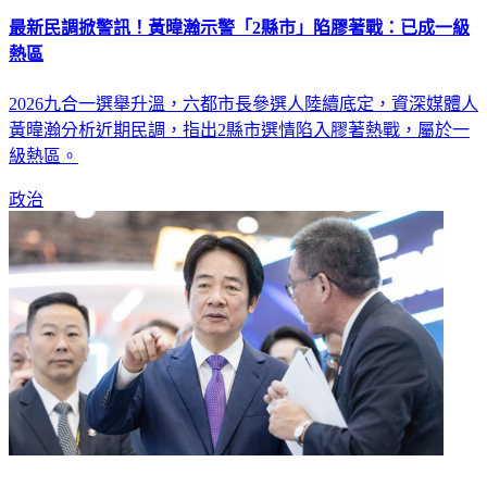
最新民調掀警訊！黃暐瀚示警「2縣市」陷膠著戰：已成一級
熱區
2026九合一選舉升溫，六都市長參選人陸續底定，資深媒體人
黃暐瀚分析近期民調，指出2縣市選情陷入膠著熱戰，屬於一
級熱區。
政治