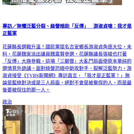
專訪／無懼泛藍分裂、綠營暗助「反傅」 游淑貞嗆：我才是
正藍軍
花蓮縣長選戰升溫！國民黨提名吉安鄉長游淑貞角逐大位，未
料，花蓮魏家派出議員魏嘉賢參選，花蓮縣議長張峻也打著
「反傅」大旗參戰，這場「三腳督」大亂鬥局面使原本單純的
選情意外詭譎。面對綠營恐暗中助攻對手、裂解泛藍勢力，游
淑貞接受《TVBS新聞網》專訪直言，「我才是正藍軍！」無
論是藍綠對決或是三人局面，絕對不會是被棄保的人，而是最
後要被保住的那一人。
政治