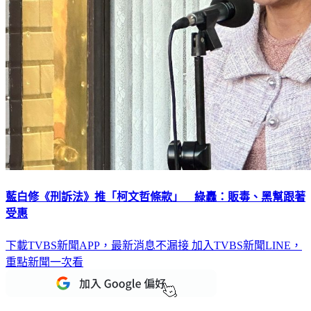
藍白修《刑訴法》推「柯文哲條款」 綠轟：販毒、黑幫跟著
受惠
下載TVBS新聞APP，最新消息不漏接
加入TVBS新聞LINE，
重點新聞一次看