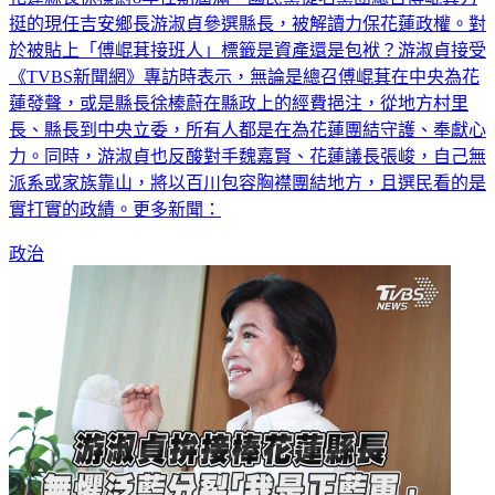
挺的現任吉安鄉長游淑貞參選縣長，被解讀力保花蓮政權。對
於被貼上「傅崐萁接班人」標籤是資產還是包袱？游淑貞接受
《TVBS新聞網》專訪時表示，無論是總召傅崐萁在中央為花
蓮發聲，或是縣長徐榛蔚在縣政上的經費挹注，從地方村里
長、縣長到中央立委，所有人都是在為花蓮團結守護、奉獻心
力。同時，游淑貞也反酸對手魏嘉賢、花蓮議長張峻，自己無
派系或家族靠山，將以百川包容胸襟團結地方，且選民看的是
實打實的政績。更多新聞：
政治