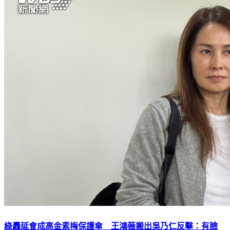
綠轟延會成高金素梅保護傘 王鴻薇搬出吳乃仁反擊：有臉