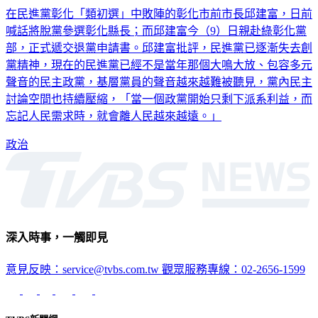
在民進黨彰化「類初選」中敗陣的彰化市前市長邱建富，日前
喊話將脫黨參選彰化縣長；而邱建富今（9）日親赴綠彰化黨
部，正式遞交退黨申請書。邱建富批評，民進黨已逐漸失去創
黨精神，現在的民進黨已經不是當年那個大鳴大放、包容多元
聲音的民主政黨，基層黨員的聲音越來越難被聽見，黨內民主
討論空間也持續壓縮，「當一個政黨開始只剩下派系利益，而
忘記人民需求時，就會離人民越來越遠。」
政治
深入時事，一觸即見
意見反映：service@tvbs.com.tw
觀眾服務專線：02-2656-1599