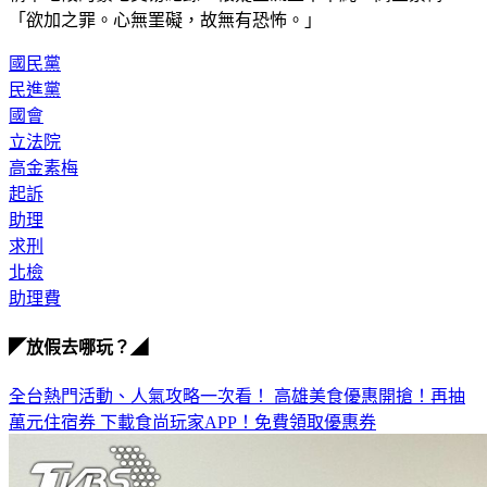
「欲加之罪。心無罣礙，故無有恐怖。」 
國民黨
民進黨
國會
立法院
高金素梅
起訴
助理
求刑
北檢
助理費
◤放假去哪玩？◢
全台熱門活動、人氣攻略一次看！
高雄美食優惠開搶！再抽
萬元住宿券
下載食尚玩家APP！免費領取優惠券