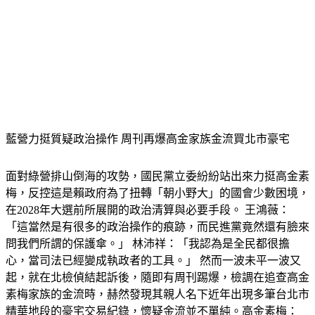
藍營力挺質疑政治操作 周刊再爆高金家族金流買北市豪宅
面對綠營排山倒海的攻勢，國民黨立委紛紛站出來力挺高金素
梅，反控這是賴政府為了扭轉「朝小野大」的國會少數困境，
在2028年大選前所展開的政治清算與必要手段。 王鴻薇：
「這當然是有很多的政治操作的痕跡，而民進黨竟然還有臉來
問我們所謂的保護傘。」 林沛祥：「我認為是全民都很擔
心，當司法已經變成執政者的工具。」 然而一波未平一波又
起，就在北檢偵結起訴後，隨即有周刊踢爆，檢調在追查高金
素梅家族的金流時，赫然發現其親人名下近年出現多筆台北市
精華地段的豪宅交易紀錄，懷疑金流並不單純。高金素梅：