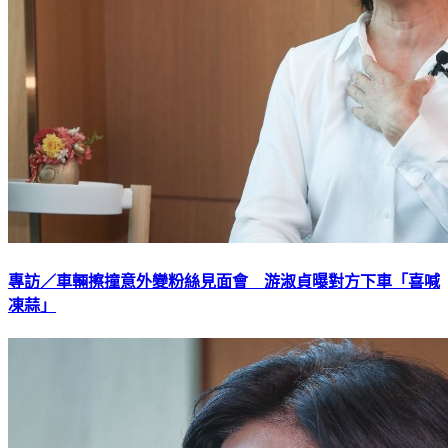
專訪／車輛擦撞意外變粉絲見面會 游淑貞曝對方下車「喜喊
凍蒜」