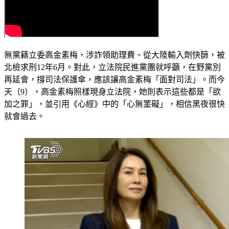
無黨籍立委高金素梅，涉詐領助理費、從大陸輸入劑快篩，被
北檢求刑12年6月。對此，立法院民進黨團就呼籲，在野黨別
再延會，撐司法保護傘，應該讓高金素梅「面對司法」。而今
天（9），高金素梅照樣現身立法院，她則表示這些都是「欲
加之罪」，並引用《心經》中的「心無罣礙」，相信黑夜很快
就會過去。