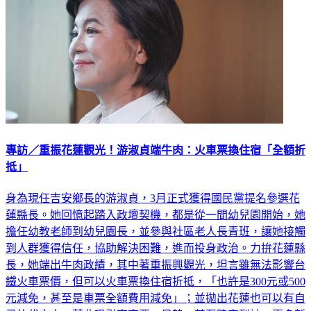
專訪／重振花蓮觀光！游淑貞端牛肉：火車票換住宿「全額折
抵」
身為現任吉安鄉長的游淑貞，3月正式獲得國民黨提名參選花
蓮縣長。她回憶起踏入政壇契機，都是從一間幼兒園開始，她
擔任幼教老師到幼兒園長，並參與社區老人長青班，讓她接觸
到人群獲得信任，協助解決困難，進而投身政治。力拚花蓮縣
長，她端出牛肉政績，其中著重振興觀光，坦言雖無法影響台
鐵火車票價，但可以火車票換住宿折抵，「也許是300元或500
元減免，甚至是車票全額費用減免」；並拋出花蓮也可以有自