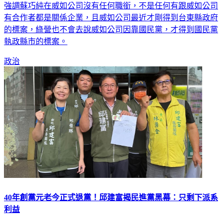
強調蘇巧純在威如公司沒有任何職銜，不是任何有跟威如公司
有合作者都是關係企業，且威如公司最近才剛得到台東縣政府
的標案，綠營也不會去說威如公司因靠國民黨，才得到國民黨
執政縣市的標案。
政治
40年創黨元老今正式退黨！邱建富揭民進黨黑幕：只剩下派系
利益