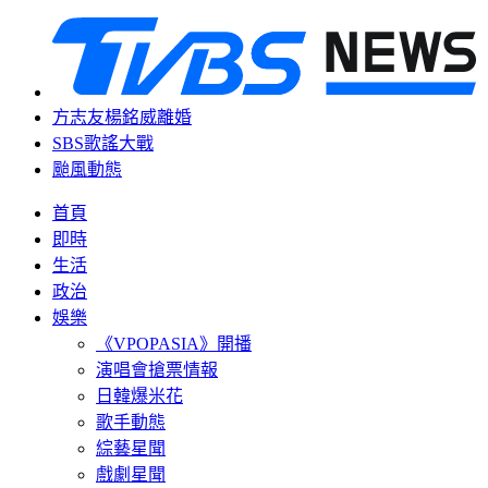
方志友楊銘威離婚
SBS歌謠大戰
颱風動態
首頁
即時
生活
政治
娛樂
《VPOPASIA》開播
演唱會搶票情報
日韓爆米花
歌手動態
綜藝星聞
戲劇星聞