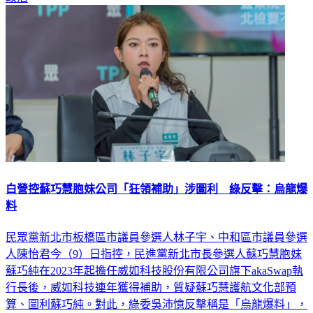
白營控蘇巧慧胞妹公司「狂領補助」涉圖利 綠反擊：烏龍爆
料
民眾黨新北市板橋區市議員參選人林子宇、中和區市議員參選
人陳怡君今（9）日指控，民進黨新北市長參選人蘇巧慧胞妹
蘇巧純在2023年起擔任威如科技股份有限公司旗下akaSwap執
行長後，威如科技連年獲得補助，質疑蘇巧慧護航文化部預
算、圖利蘇巧純。對此，綠委吳沛憶反擊稱是「烏龍爆料」，