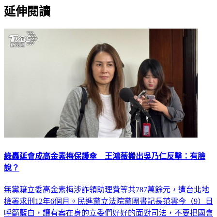
延伸閱讀
綠轟延會成高金素梅保護傘 王鴻薇搬出吳乃仁反擊：有臉
說？
無黨籍立委高金素梅涉詐領助理費等共787萬餘元，遭台北地
檢署求刑12年6個月。民進黨立法院黨團書記長范雲今（9）日
呼籲藍白，讓有案在身的立委們好好的面對司法，不要把國會