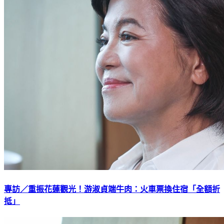
專訪／重振花蓮觀光！游淑貞端牛肉：火車票換住宿「全額折
抵」