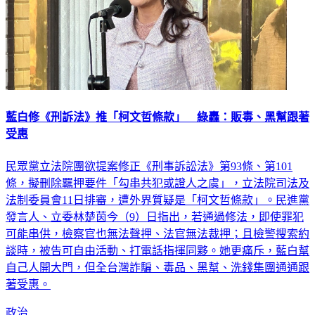
藍白修《刑訴法》推「柯文哲條款」 綠轟：販毒、黑幫跟著
受惠
民眾黨立法院團欲提案修正《刑事訴訟法》第93條、第101
條，擬刪除羈押要件「勾串共犯或證人之虞」，立法院司法及
法制委員會11日排審，遭外界質疑是「柯文哲條款」。民進黨
發言人、立委林楚茵今（9）日指出，若通過修法，即使罪犯
可能串供，檢察官也無法聲押、法官無法裁押；且檢警搜索約
談時，被告可自由活動、打電話指揮同夥。她更痛斥，藍白幫
自己人開大門，但全台灣詐騙、毒品、黑幫、洗錢集團通通跟
著受惠。
政治