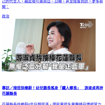
己的代言人，藉此吸引東南亞、日韓，甚至陸客到訪。更多新
聞：
政治
專訪／接班徐榛蔚！幼兒園長搖身「鐵人鄉長」 游淑貞再拚
花蓮縣長
花蓮縣長徐榛蔚8年任期屆滿，國民黨提名黨團總召傅崐萁力