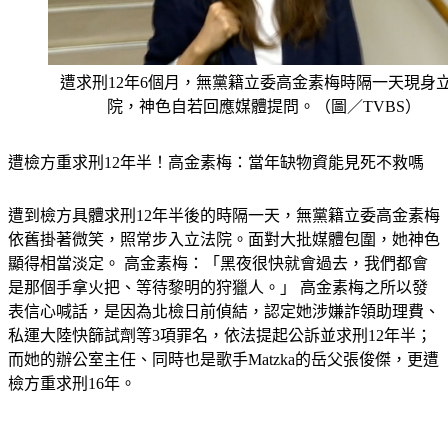
遭求刑12年6個月，無黨籍立委高金素梅時隔一天現身
院，神色自若回應媒體提問。（圖／TVBS）
遭檢方重求刑12年半！高金素梅：當年缺物資能見死不救嗎
遭到檢方具體求刑12年半後的時隔一天，無黨籍立委高金素梅
依舊掛著微笑，照常步入立法院。面對大批媒體包圍，她神色
顯得相當淡定。 高金素梅：「黑夜很快就會過去，我們都會
是那個手拿火把、等待黎明的狩獵人。」 高金素梅之所以發
表信心喊話，是因為北檢日前偵結，認定她涉嫌詐領助理費、
私運大陸快篩試劑等3項罪名，依法提起公訴並求刑12年半；
而她的辦公室主任、同時也是歌手Matzka的岳父張俊傑，更遭
檢方重求刑16年。