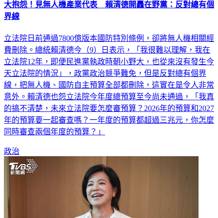
大抱怨！見無人機產業代表 賴清德開轟在野黨：反對總有個
界線
立法院日前通過7800億版本國防特別條例，卻將無人機相關經
費刪除。總統賴清德今（9）日表示，「我很難以理解，我在
立法院12年，即便民進黨執政時朝小野大，也從來沒有發生今
天立法院的情況」，政黨政治競爭難免，但是反對總有個界
線，把無人機、國防自主預算全部都刪除，這實在是令人非常
意外。賴清德也怨立法院今年度總預算至今尚未通過，「我真
的搞不清楚，未來立法院要怎麼審預算？2026年的預算和2027
年的預算要一起審查嗎？一年度的預算都超過三兆元，你怎麼
同時審查兩個年度的預算？」
政治