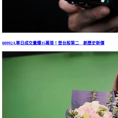
00992A單日成交量爆35萬張！登台股第二 創歷史新價