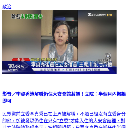
影音／李貞秀遭解職仍住大安會館惹議！立院：半個月內搬離
即可
民眾黨前立委李貞秀已在上周被解職，不過已經沒有立委身分
的他，卻被發現仍住在只有"立委"才能入住的大安會館裡，對
此立法院總務處表示，按相關規範，只要李貞秀在卸任後半個
月內搬走即可，也就是李貞秀最晚可住到4/28 。