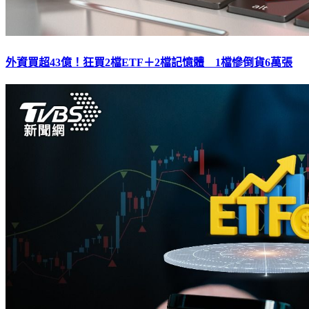
外資買超43億！狂買2檔ETF＋2檔記憶體 1檔慘倒貨6萬張