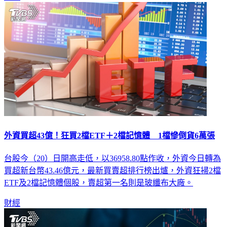
外資買超43億！狂買2檔ETF＋2檔記憶體 1檔慘倒貨6萬張
台股今（20）日開高走低，以36958.80點作收，外資今日轉為
買超新台幣43.46億元，最新買賣超排行榜出爐，外資狂掃2檔
ETF及2檔記憶體個股，賣超第一名則是玻纖布大廠。
財經