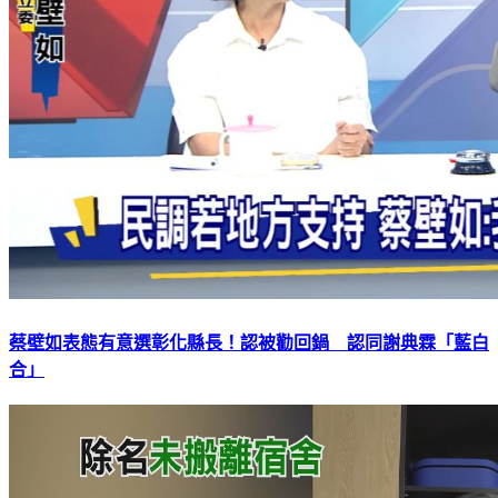
蔡壁如表態有意選彰化縣長！認被勸回鍋 認同謝典霖「藍白
合」