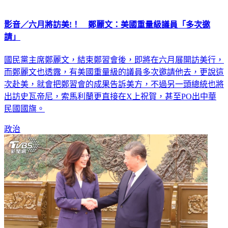
影音／六月將訪美!！ 鄭麗文：美國重量級議員「多次邀
請」
國民黨主席鄭麗文，結束鄭習會後，即將在六月展開訪美行，
而鄭麗文也透露，有美國重量級的議員多次邀請他去，更說這
次赴美，就會把鄭習會的成果告訴美方，不過另一頭總統也將
出訪史瓦帝尼，索馬利蘭更直接在X上祝賀，甚至PO出中華
民國國旗。
政治