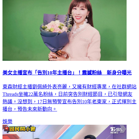
美女主播宣布「告別10年主播台」！震撼粉絲 新身分曝光
東森財經主播劉佩綺外表亮麗，又擁有財經專業，在社群網站
Threads坐擁22萬名粉絲，日前突告別財經節目，已引發網友
熱議。沒想到，17日無預警宣布告別10年老東家，正式揮別主
播台，預告未來新動向。
娛樂