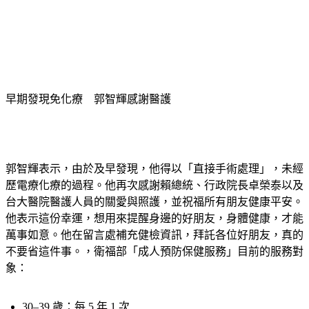
早期發現免化療　郭智輝感謝醫護
郭智輝表示，由於及早發現，他得以「直接手術處理」，未經
歷電療化療的過程。他再次感謝賴總統、行政院長卓榮泰以及
台大醫院醫護人員的關愛與照護，並祝福所有朋友健康平安。
他表示這份幸運，想用來提醒身邊的好朋友，身體健康，才能
萬事如意。他在留言處補充健檢資訊，拜託各位好朋友，真的
不要省這件事。，衛福部「成人預防保健服務」目前的服務對
象：
30–39 歲：每 5 年 1 次
40–64 歲：每 3 年 1 次