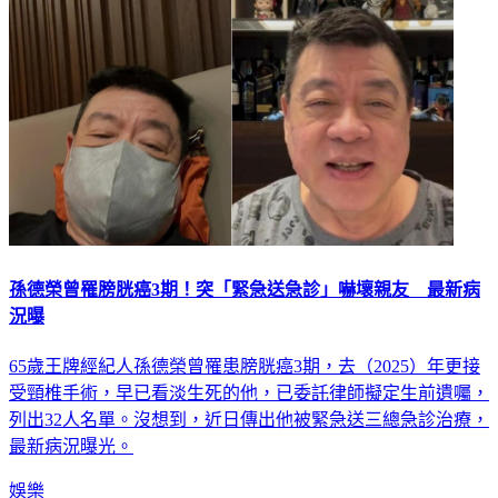
孫德榮曾罹膀胱癌3期！突「緊急送急診」嚇壞親友 最新病
況曝
65歲王牌經紀人孫德榮曾罹患膀胱癌3期，去（2025）年更接
受頸椎手術，早已看淡生死的他，已委託律師擬定生前遺囑，
列出32人名單。沒想到，近日傳出他被緊急送三總急診治療，
最新病況曝光。
娛樂