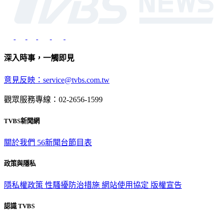
深入時事，一觸即見
意見反映：service@tvbs.com.tw
觀眾服務專線：02-2656-1599
TVBS新聞網
關於我們
56新聞台節目表
政策與隱私
隱私權政策
性騷擾防治措施
網站使用協定
版權宣告
認識 TVBS
公司介紹
企業動態
人才招募
主播專區
星藝象娛樂