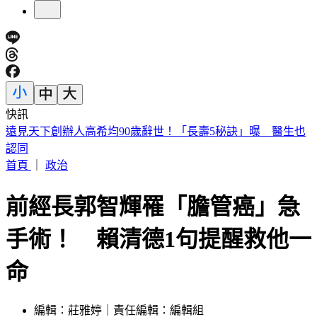
快訊
美股開盤／聯準會升息疑慮意外減緩！標普、那指「雙開高」
首頁
｜
政治
前經長郭智輝罹「膽管癌」急
手術！ 賴清德1句提醒救他一
命
編輯：莊雅婷｜責任編輯：編輯組
發佈時間：2026.04.20 20:59