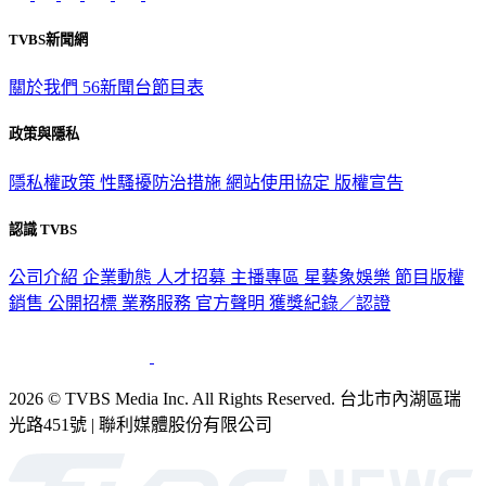
TVBS新聞網
關於我們
56新聞台節目表
政策與隱私
隱私權政策
性騷擾防治措施
網站使用協定
版權宣告
認識 TVBS
公司介紹
企業動態
人才招募
主播專區
星藝象娛樂
節目版權
銷售
公開招標
業務服務
官方聲明
獲獎紀錄／認證
2026 © TVBS Media Inc. All Rights Reserved. 台北市內湖區瑞
光路451號 | 聯利媒體股份有限公司