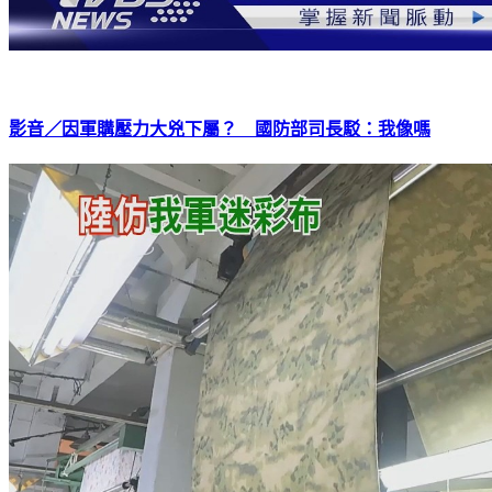
影音／因軍購壓力大兇下屬？ 國防部司長駁：我像嗎