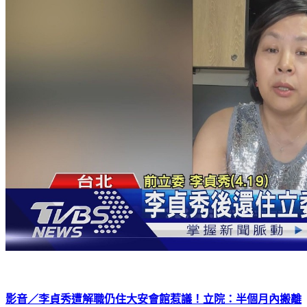
影音／李貞秀遭解職仍住大安會館惹議！立院：半個月內搬離
即可