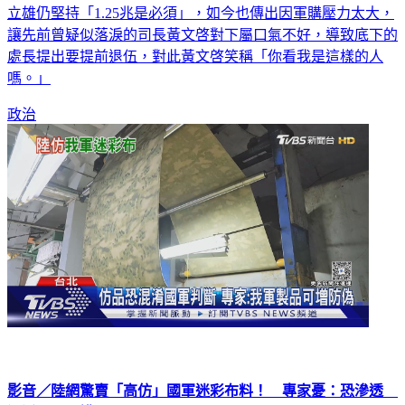
讓先前曾疑似落淚的司長黃文啓對下屬口氣不好，導致底下的
處長提出要提前退伍，對此黃文啓笑稱「你看我是這樣的人
嗎。」
政治
影音／陸網驚賣「高仿」國軍迷彩布料！ 專家憂：恐滲透
混淆國軍分辨