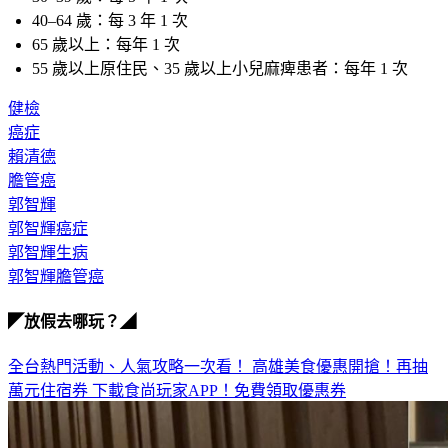
65 歲以上：每年 1 次
55 歲以上原住民、35 歲以上小兒麻痺患者：每年 1 次
健檢
癌症
賴清德
膽管癌
郭智輝
郭智輝癌症
郭智輝生病
郭智輝膽管癌
◤放假去哪玩？◢
全台熱門活動、人氣攻略一次看！
高雄美食優惠開搶！再抽
萬元住宿券
下載食尚玩家APP！免費領取優惠券