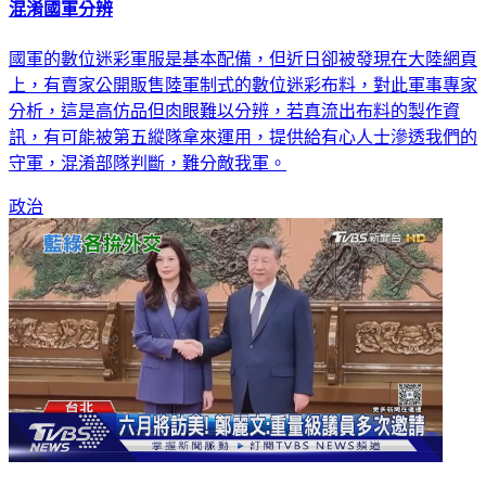
國軍的數位迷彩軍服是基本配備，但近日卻被發現在大陸網頁
上，有賣家公開販售陸軍制式的數位迷彩布料，對此軍事專家
分析，這是高仿品但肉眼難以分辨，若真流出布料的製作資
訊，有可能被第五縱隊拿來運用，提供給有心人士滲透我們的
守軍，混淆部隊判斷，難分敵我軍。
政治