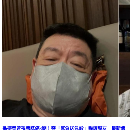
孫德榮曾罹膀胱癌3期！突「緊急送急診」嚇壞親友 最新病
況曝