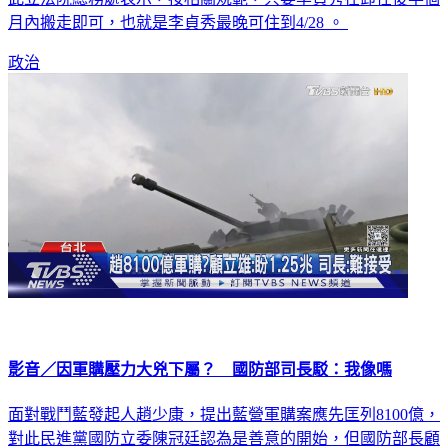
政治
影音／因軍購壓力大兇下屬？ 國防部司長駁：我像嗎
面對戰鬥藍發起人趙少康，提出藍營軍購案應先匡列8100億，
對此民進黨國防立委陳冠廷認為是善意的開始，但國防部長顧
立雄仍堅持「1.25兆是必須」，如今也傳出因軍購壓力太大，