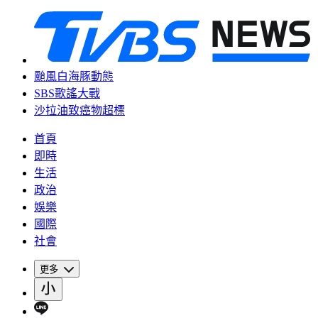
颱風白海豚動態
SBS歌謠大戰
沙拉油致癌物超標
首頁
即時
生活
政治
娛樂
國際
社會
更多