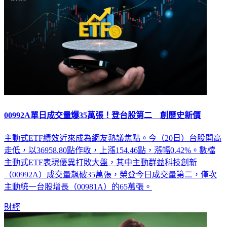
00992A單日成交量爆35萬張！登台股第二 創歷史新價
主動式ETF績效近來成為網友熱議焦點。今（20日）台股開高
走低，以36958.80點作收，上漲154.46點，漲幅0.42%。數檔
主動式ETF表現優異打敗大盤，其中主動群益科技創新
（00992A）成交量飆破35萬張，榮登今日成交量第二，僅次
主動統一台股增長（00981A）的65萬張。
財經