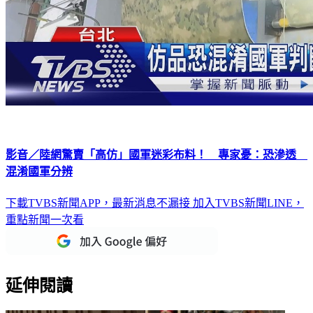
影音／陸網驚賣「高仿」國軍迷彩布料！ 專家憂：恐滲透
混淆國軍分辨
下載TVBS新聞APP，最新消息不漏接
加入TVBS新聞LINE，
重點新聞一次看
延伸閱讀