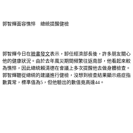
郭智輝面容憔悴　總統提醒健檢
郭智輝今日在
臉書發文
表示，卸任經濟部長後，許多朋友關心
他的健康狀況。由於去年風災期間頻繁往返南部，他看起來較
為憔悴，因此總統賴清德在會議上多次提醒他去做身體檢查。
郭智輝聽從總統的建議進行健檢，沒想到檢查結果顯示癌症指
數異常，標準值為5，但他驗出的數值竟高達44。