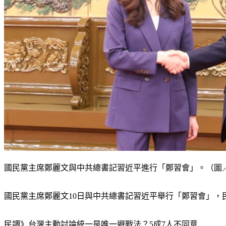
國民黨主席鄭麗文與中共總書記習近平進行「鄭習會」。（圖／
國民黨主席鄭麗文10日與中共總書記習近平舉行「鄭習會」，
民調》台灣主動討論統一是唯一避戰法？5成7人不同意