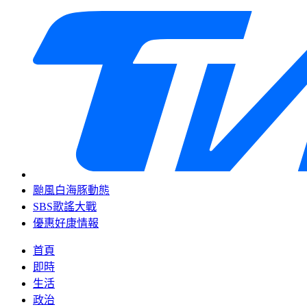
颱風白海豚動態
SBS歌謠大戰
優惠好康情報
首頁
即時
生活
政治