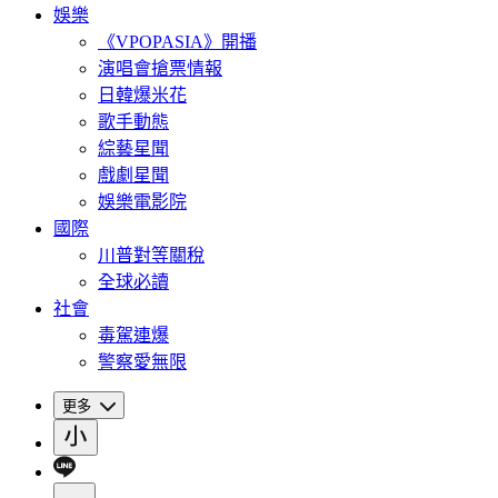
娛樂
《VPOPASIA》開播
演唱會搶票情報
日韓爆米花
歌手動態
綜藝星聞
戲劇星聞
娛樂電影院
國際
川普對等關稅
全球必讀
社會
毒駕連爆
警察愛無限
更多