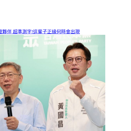
靈夥伴
超準測字!這輩子正緣何時會出現