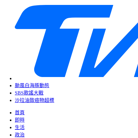
颱風白海豚動態
SBS歌謠大戰
沙拉油致癌物超標
首頁
即時
生活
政治