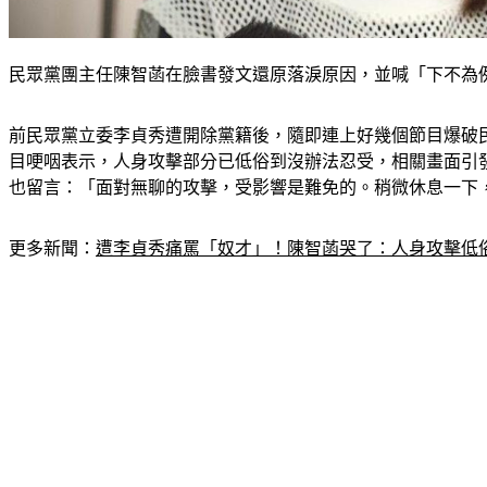
民眾黨團主任陳智菡在臉書發文還原落淚原因，並喊「下不為
前民眾黨立委李貞秀遭開除黨籍後，隨即連上好幾個節目爆破民
目哽咽表示，人身攻擊部分已低俗到沒辦法忍受，相關畫面引
也留言：「面對無聊的攻擊，受影響是難免的。稍微休息一下
更多新聞：
遭李貞秀痛罵「奴才」！陳智菡哭了：人身攻擊低