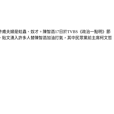
夫婦是蛀蟲、奴才。陳智菡17日於TVBS《政治一點明》節
，貼文湧入許多人替陳智菡加油打氣，其中民眾黨前主席柯文哲