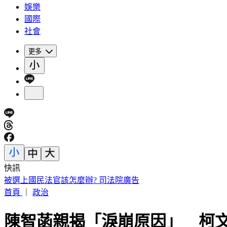
娛樂
國際
社會
更多
快訊
被選上國民法官該怎麼辦? 司法院廣告
首頁
｜
政治
陳智菡親揭「淚崩原因」 柯