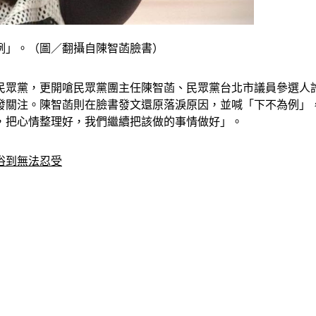
例」。（圖／翻攝自陳智菡臉書）
眾黨，更開嗆民眾黨團主任陳智菡、民眾黨台北市議員參選人許甫
發關注。陳智菡則在臉書發文還原落淚原因，並喊「下不為例」
，把心情整理好，我們繼續把該做的事情做好」。
俗到無法忍受