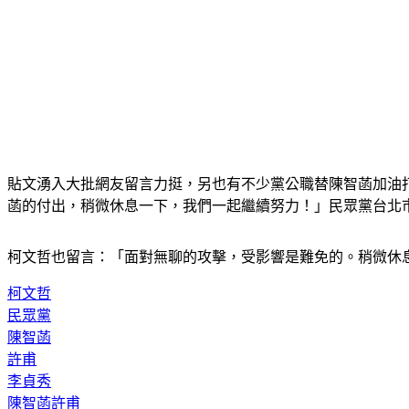
貼文湧入大批網友留言力挺，另也有不少黨公職替陳智菡加油
菡的付出，稍微休息一下，我們一起繼續努力！」民眾黨台北
柯文哲也留言：「面對無聊的攻擊，受影響是難免的。稍微休
柯文哲
民眾黨
陳智菡
許甫
李貞秀
陳智菡許甫