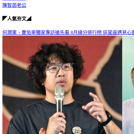
陳智菡老公
◤人氣夯文◢
何潤東、曹佑寧獨家專訪搶先看
8月緣分排行榜 這星座遇見心