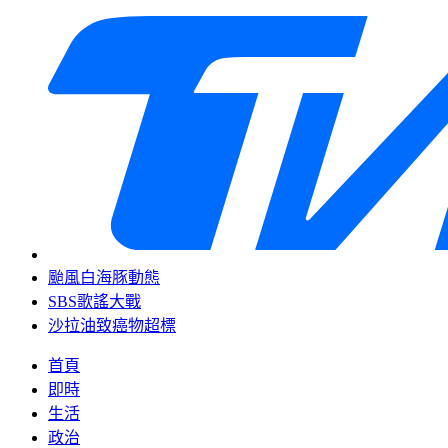
颱風白海豚動態
SBS歌謠大戰
沙拉油致癌物超標
首頁
即時
生活
政治