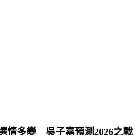
情多變 吳子嘉預測2026之戰