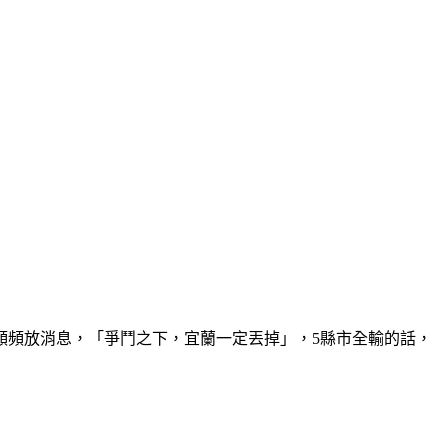
頻頻放消息，「爭鬥之下，宜蘭一定丟掉」，5縣市全輸的話，