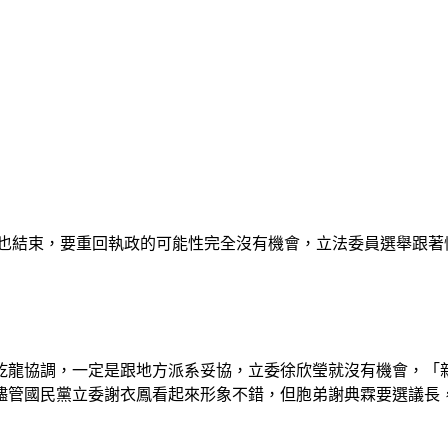
028也結束，要重回執政的可能性完全沒有機會，立法委員選舉跟
乾龍協調，一定是跟地方派系妥協，立委徐欣瑩就沒有機會，「
儘管國民黨立委謝衣鳳看起來形象不錯，但胞弟謝典霖要選議長