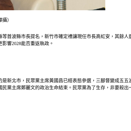
樺攝）
東縣等首波縣市長提名，新竹市確定禮讓現任市長高虹安，其餘人
影響2028能否重返執政。
的是新北市，民眾黨主席黃國昌已經表態參選，三腳督變成五五
國民黨主席鄭麗文的政治生命結束。民眾黨為了生存，非要殺出