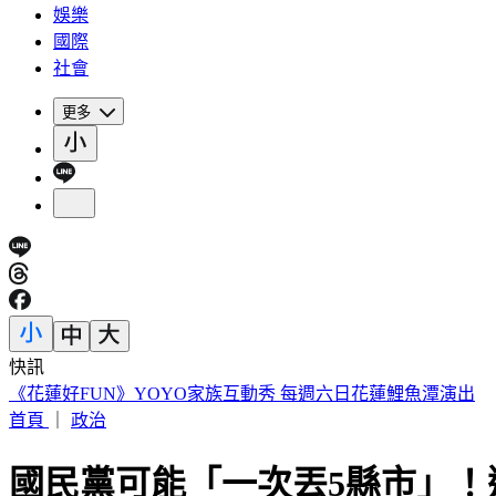
娛樂
國際
社會
更多
快訊
《花蓮好FUN》YOYO家族互動秀 每週六日花蓮鯉魚潭演出
首頁
｜
政治
國民黨可能「一次丟5縣市」！選