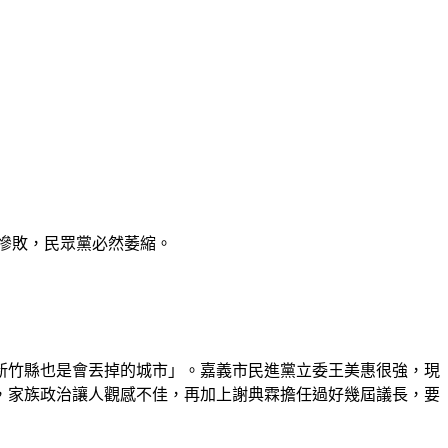
著慘敗，民眾黨必然萎縮。
新竹縣也是會丟掉的城市」。嘉義市民進黨立委王美惠很強，現
，家族政治讓人觀感不佳，再加上謝典霖擔任過好幾屆議長，要