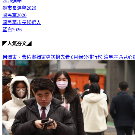
2026選舉
縣市長選舉2026
國民黨2026
國民黨市長候選人
藍白2026
◤人氣夯文◢
何潤東、曹佑寧獨家專訪搶先看
8月緣分排行榜 這星座遇見心