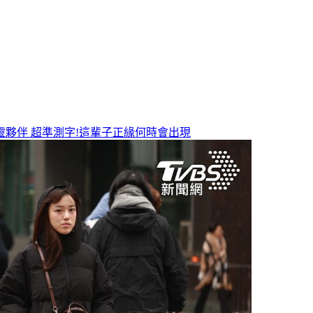
靈夥伴
超準測字!這輩子正緣何時會出現