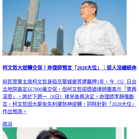
柯文哲大逆轉交保！命理師預言「2028大位」：這人沒總統命
前民眾黨主席柯文哲身陷京華城案等遭羈押1年，今（5）日台
北地院裁定以7000萬交保，但柯文哲卻透過律師團表示「需再
深思」，將於下週一（8日）律見後再決定。命理師李靜唯斷
言，柯文哲因大罷免失利運勢神逆轉，同時針對「2028大位」
作出預測。
政治