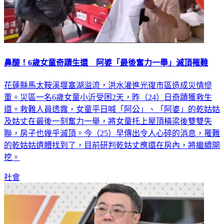
鼻酸！6歲女童奇蹟生還 阿婆「最後奮力一舉」滅頂罹難
花蓮縣馬太鞍溪堰塞湖溢流，洪水灌進光復市區造成災情慘
重。災區一名6歲女童小沂受困2天，昨（24）日奇蹟獲救生
還。救難人員透露，女童平日喊「阿公」、「阿婆」的乾姑姑
及姑丈在最後一刻奮力一舉，將女童托上屋頂橫梁後雙雙失
聯，房子也幾乎滅頂。今（25）早傳出令人心碎的消息，罹難
的乾姑姑遺體找到了，目前研判乾姑丈應還在房內，將繼續開
挖。
社會