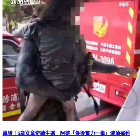
鼻酸！6歲女童奇蹟生還 阿婆「最後奮力一舉」滅頂罹難