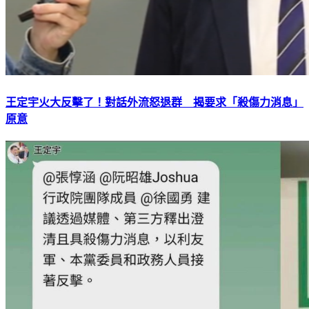
王定宇火大反擊了！對話外流怒退群 揭要求「殺傷力消息」
原意