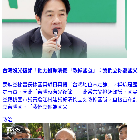
台灣沒光復節！他力挺賴清德「改掉國號」：我們立你為國父
民進黨秘書長徐國勇近日再提「台灣地位未定論」，稱這是歷
史事實，因此「台灣沒有光復節！」此番言論掀起熱議，國民
黨籍桃園市議員詹江村建議賴清德立刻改掉國號，直接宣布創
立台灣國，「我們立你為國父！」
政治