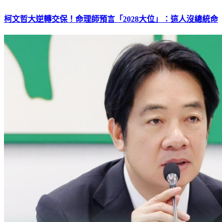
柯文哲大逆轉交保！命理師預言「2028大位」：這人沒總統命