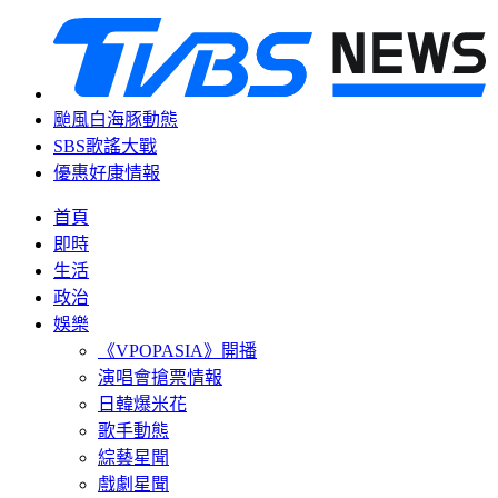
颱風白海豚動態
SBS歌謠大戰
優惠好康情報
首頁
即時
生活
政治
娛樂
《VPOPASIA》開播
演唱會搶票情報
日韓爆米花
歌手動態
綜藝星聞
戲劇星聞