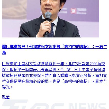
爆民進黨設局！他揭放柯文哲出籠「高招中的高招」：一石二
鳥
民眾黨前主席柯文哲涉貪遭羈押一年，北院5日裁定7000萬交
保，但柯第一時間表示要再深思，今（8）日上午妻子陳佩琪
透露柯已點頭同意交保。然而資深媒體人彭文正分析，讓柯文
哲交保是民進黨精心設的局，也是「高招中的高招」，劇本全
曝光。
政治