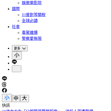
娛樂電影院
國際
川普對等關稅
全球必讀
社會
毒駕連爆
警察愛無限
更多
快訊