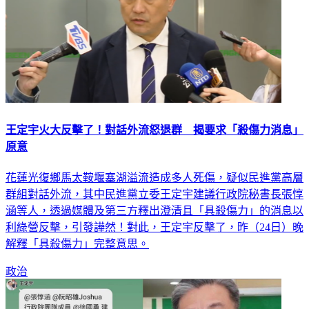
王定宇火大反擊了！對話外流怒退群 揭要求「殺傷力消息」
原意
花蓮光復鄉馬太鞍堰塞湖溢流造成多人死傷，疑似民進黨高層
群組對話外流，其中民進黨立委王定宇建議行政院秘書長張惇
涵等人，透過媒體及第三方釋出澄清且「具殺傷力」的消息以
利綠營反擊，引發譁然！對此，王定宇反擊了，昨（24日）晚
解釋「具殺傷力」完整意思。
政治