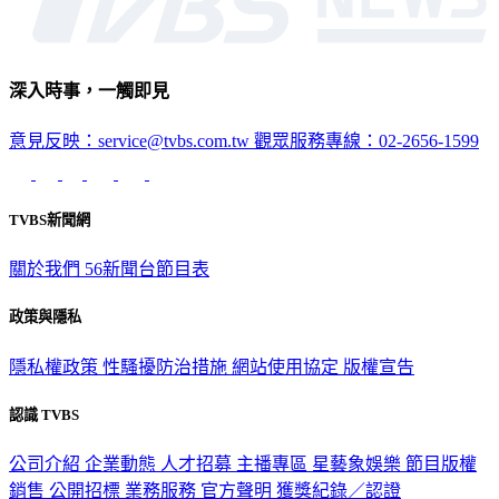
深入時事，一觸即見
意見反映：service@tvbs.com.tw
觀眾服務專線：02-2656-1599
TVBS新聞網
關於我們
56新聞台節目表
政策與隱私
隱私權政策
性騷擾防治措施
網站使用協定
版權宣告
認識 TVBS
公司介紹
企業動態
人才招募
主播專區
星藝象娛樂
節目版權
銷售
公開招標
業務服務
官方聲明
獲獎紀錄／認證