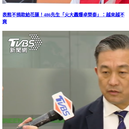
表態不捐款給花蓮！486先生「火大轟爆卓榮泰」：越來越不
爽