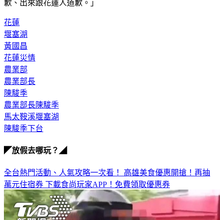
歉、出來跟花蓮人道歉。」
花蓮
堰塞湖
黃國昌
花蓮災情
農業部
農業部長
陳駿季
農業部長陳駿季
馬太鞍溪堰塞湖
陳駿季下台
◤放假去哪玩？◢
全台熱門活動、人氣攻略一次看！
高雄美食優惠開搶！再抽
萬元住宿券
下載食尚玩家APP！免費領取優惠券