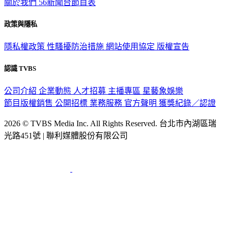
關於我們
56新聞台節目表
政策與隱私
隱私權政策
性騷擾防治措施
網站使用協定
版權宣告
認識 TVBS
公司介紹
企業動態
人才招募
主播專區
星藝象娛樂
節目版權銷售
公開招標
業務服務
官方聲明
獲獎紀錄／認證
2026 © TVBS Media Inc. All Rights Reserved. 台北市內湖區瑞
光路451號 | 聯利媒體股份有限公司