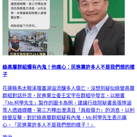
綠高層群組爆有內鬼！他痛心：民進黨許多人不是我們想的樣
子
花蓮縣馬太鞍溪堰塞湖溢流釀多人傷亡，沒想到疑似綠營高層
群組對話外流，民進黨立委王定宇在群組中發言，以臉書
「Mr.柯學先生」製作的圖卡為例，建議行政院秘書長張惇涵
等人透過媒體、第三方釋出澄清且「具殺傷力」的消息，以利
綠營反擊。對於綠高層群組疑有內鬼，Mr.柯學先生表示痛
心，「民進黨許多人不是我們想的樣子！」