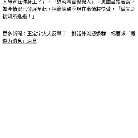
人命背在你身上？」、「這就叫官僚殺人」。黃國昌接著說，
如今情況已發展至此，呼籲陳駿季現在事情趕快做，「做完之
後知所進退！」
更多新聞：
王定宇火大反擊了！對話外流怒退群　揭要求「殺
傷力消息」原意