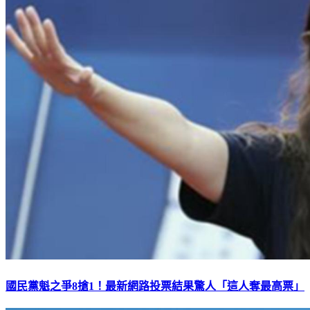
國民黨魁之爭8搶1！最新網路投票結果驚人「這人奪最高票」