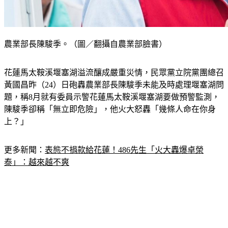
農業部長陳駿季。（圖／翻攝自農業部臉書）
花蓮馬太鞍溪堰塞湖溢流釀成嚴重災情，民眾黨立院黨團總召
黃國昌昨（24）日砲轟農業部長陳駿季未能及時處理堰塞湖問
題，稱8月就有委員示警花蓮馬太鞍溪堰塞湖要做預警監測，
陳駿季卻稱「無立即危險」，他火大怒轟「幾條人命在你身
上？」
更多新聞：
表態不捐款給花蓮！486先生「火大轟爆卓榮
泰」：越來越不爽