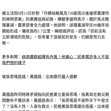
據立法院8月13日針對「丹娜絲颱風及728豪雨災後復原重建特
別條例草案」的黨團協商紀錄，陳駿季當時表示，關於馬太鞍
堰塞湖，農業部會全力處理。他說明，該堰塞湖早在90幾年就
開始形成，壩底長約1.7公里，稱經過評估，認為「目前沒有
立即潰堤的危險」，但考量下游居民的安全，仍願意努力去
做。
更多新聞：
綠高層群組爆有內鬼！他痛心：民進黨許多人不是
我們想的樣子
嗆吳思瑤造謠！黃國昌：出來跟花蓮人道歉
黃國昌昨同時將矛頭指向民進黨立委吳思瑤，指責其在救災期
間散布不實訊息。黃國昌表示：「吳思瑤是不是昨天下午發文
了？沒有人性，人家在救災，民進黨吳思瑤還在造謠，出來道