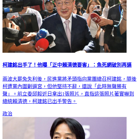
柯建銘出手了！他曝「正中賴清德要害」：魚死網破別再逼
兩波大罷免失利後，民進黨將矛頭指向黨團總召柯建銘，隨後
柯遭黨內圍剿逼宮，但他堅持不辭，還說「此時無聲勝有
聲」。前立委邱毅近日拿出1張照片，直指這張照片著實嚇到
總統賴清德，柯建銘已出手警告。
政治