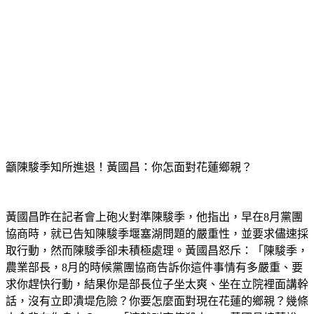
籲陳駿季知所進退！黃國昌：你怎面對花蓮鄉親？
黃國昌昨在記者會上砲火對準陳駿季，他指出，早在8月黨團
協商時，就已告知陳駿季堰塞湖問題的嚴重性，並要求儘速採
取行動，然而陳駿季卻未積極處理。黃國昌怒斥：「陳駿季，
農業部長，8月的時候黨團協商告訴你這件事情有多嚴重、要
求你趕快行動，結果你是部長位子坐太爽、坐在立院裡面講幹
話，沒有立即潰堤危險？你要怎麼面對現在花蓮的鄉親？幾條