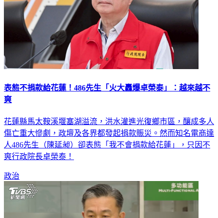
表態不捐款給花蓮！486先生「火大轟爆卓榮泰」：越來越不
爽
花蓮縣馬太鞍溪堰塞湖溢流，洪水灌進光復鄉市區，釀成多人
傷亡重大慘劇，政壇及各界都發起捐款賑災。然而知名電商達
人486先生（陳延昶）卻表態「我不會捐款給花蓮」，只因不
爽行政院長卓榮泰！
政治