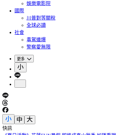
娛樂電影院
國際
川普對等關稅
全球必讀
社會
毒駕連爆
警察愛無限
更多
快訊