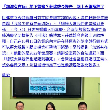
「加減有在玩」地下簽賭？莊瑞雄今挨告 親上火線解釋了
民進黨立委莊瑞雄日前在院會總質詢的內容，遭在野陣營質疑
自爆「我多少也有在玩球版」、「總統大選我們也是賭到要
死」，今（2）日更被媒體人毛嘉慶、台灣新故鄉智庫研究員
練鴻慶至北檢提告《刑法》賭博罪。莊瑞雄今也親上火線解
釋，自己在10月15日的質詢內容是在談運彩的賠率與行銷方式
可以擴大規模，藉此機會打擊地下賭盤；至於提到「加減有在
玩」，他指的是2022年世足賽，請辦公室買的合法運彩，而
「總統大選我們也是賭到要死」，台灣社會互相打賭很正常、
沒必要做文章，況且最後他贏了也是他請客吃飯比較多。
政治