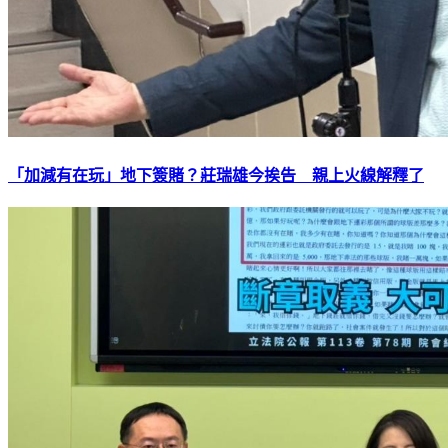
「加減有在玩」地下簽賭？莊瑞雄今挨告 親上火線解釋了