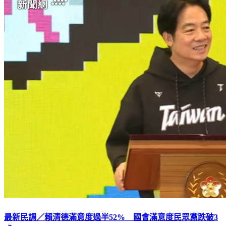
最新民調／賴清德滿意度過半52% 國會滿意度民眾黨跌破3