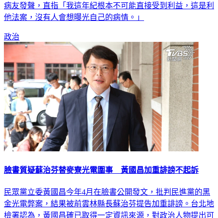
病友發聲，直指「我這年紀根本不可能直接受到利益，這是利
他法案，沒有人會想曝光自己的病情。」
政治
臉書質疑蘇治芬替麥寮光電圍事 黃國昌加重誹謗不起訴
民眾黨立委黃國昌今年4月在臉書公開發文，批判民進黨的黑
金光電弊案，結果被前雲林縣長蘇治芬提告加重誹謗。台北地
檢署認為，黃國昌確已取得一定資訊來源，對政治人物提出可