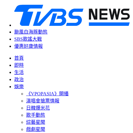
颱風白海豚動態
SBS歌謠大戰
優惠好康情報
首頁
即時
生活
政治
娛樂
《VPOPASIA》開播
演唱會搶票情報
日韓爆米花
歌手動態
綜藝星聞
戲劇星聞