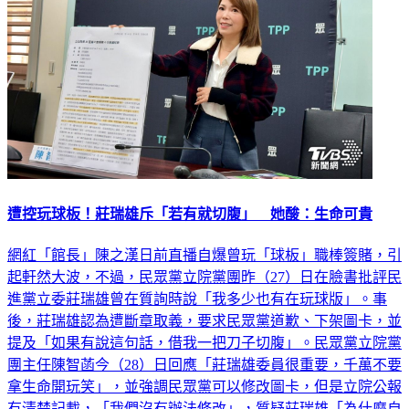
遭控玩球板！莊瑞雄斥「若有就切腹」 她酸：生命可貴
網紅「館長」陳之漢日前直播自爆曾玩「球板」職棒簽賭，引
起軒然大波，不過，民眾黨立院黨團昨（27）日在臉書批評民
進黨立委莊瑞雄曾在質詢時說「我多少也有在玩球版」。事
後，莊瑞雄認為遭斷章取義，要求民眾黨道歉、下架圖卡，並
提及「如果有說這句話，借我一把刀子切腹」。民眾黨立院黨
團主任陳智菡今（28）日回應「莊瑞雄委員很重要，千萬不要
拿生命開玩笑」，並強調民眾黨可以修改圖卡，但是立院公報
有清楚記載，「我們沒有辦法修改」，質疑莊瑞雄「為什麼自