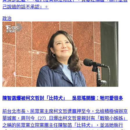
己說過的話不承認」。
政治
陳智菡爆被柯文哲封「比特犬」 吳思瑤開酸：牠可愛很多
前台北市長、民眾黨主席柯文哲遭羈押至今，北檢積極偵辦京
華城案，周刊今（27）日爆出柯文哲曾親封有「戰狼小姊姊」
之稱的民眾黨立院黨團主任陳智菡「比特犬」，並派她執行