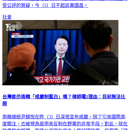
受公評的質疑，今（5）日不起訴黃國昌。
社會
台灣能仿南韓「戒嚴制藍白」嗎？律師曝2理由：目前無法比
照
南韓總統尹錫悅在昨（3）日深夜宣布戒嚴，除了引來國際高
度關注，也被視為是用來反制在野黨的非常手段。對此，就在