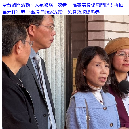
全台熱門活動、人氣攻略一次看！
高雄美食優惠開搶！再抽
萬元住宿券
下載食尚玩家APP！免費領取優惠券