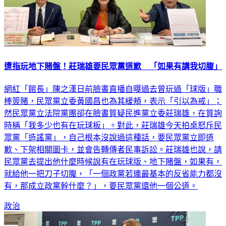
遭指玩地下賭盤！莊瑞雄要民眾黨道歉 「如果有講我切腹」
網紅「館長」陳之漢日前臉書直播自曝過去曾玩過「球版」職
棒簽賭，民眾黨立委黃國昌也為其緩頰，表示「引以為戒」；
然民眾黨立法院黨團卻在臉書質疑民進黨立委莊瑞雄，在質詢
時稱「我多少也有在玩球板」。對此，莊瑞雄今天拍桌怒斥民
眾黨「造謠黨」，自己根本沒說過這種話，要民眾黨立即道
歉、下架相關圖卡，並會告轉傳者民事訴訟。莊瑞雄也說，請
民眾黨去提出他什麼時候說有在玩球版、地下賭盤，如果有，
就給他一把刀子切腹，「一個政黨若連最基本的反省能力都沒
有，那成立政黨幹什麼？」，要民眾黨還他一個公道。
政治