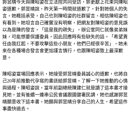
郭昱晴今天與陳昭姿在立法院共同受訪，郭更獻上花束向陳昭
姿道歉。郭昱晴說，昨天第一時間就道歉了，針對她個人的失
言，她概括承受，自己也到陳昭姿的社群留言，相信陳昭姿也
有看到。她坦言自己確實沒有明察，把網友對陳昭姿的意見誤
以為是陳的發言，「這是我的疏失」，辦公室同仁就像弟弟妹
妹，可能想要保護委員，因此回應時有些缺失的話，「希望責
任由我扛起，不要攻擊這些小朋友，他們已經很辛苦」，她未
來在各種場合發言會更加謹言慎行，也跟陳昭姿致上最深歉
意。
陳昭姿當場回應表示，她接受郭昱晴委員誠心的道歉，也將自
己20年前推動代孕寫的書送給郭昱晴，了解一下她推動的心情
與過程。陳昭姿說，當年前副總統陳建仁就是讀了這本書才接
見她，並有後續一連串公民會議跟國健署民調，她也感謝郭昱
晴願意收下這本書，她願與郭昱晴分享自己的人生，希望這件
事盡快過去。