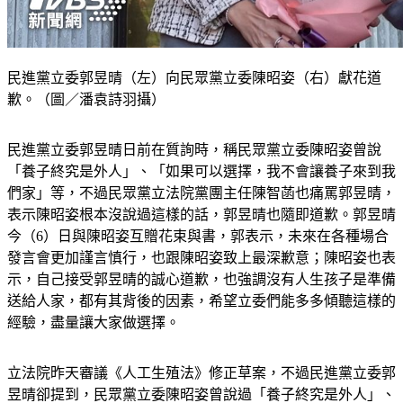
民進黨立委郭昱晴（左）向民眾黨立委陳昭姿（右）獻花道
歉。（圖／潘袁詩羽攝）
民進黨立委郭昱晴日前在質詢時，稱民眾黨立委陳昭姿曾說
「養子終究是外人」、「如果可以選擇，我不會讓養子來到我
們家」等，不過民眾黨立法院黨團主任陳智菡也痛罵郭昱晴，
表示陳昭姿根本沒說過這樣的話，郭昱晴也隨即道歉。郭昱晴
今（6）日與陳昭姿互贈花束與書，郭表示，未來在各種場合
發言會更加謹言慎行，也跟陳昭姿致上最深歉意；陳昭姿也表
示，自己接受郭昱晴的誠心道歉，也強調沒有人生孩子是準備
送給人家，都有其背後的因素，希望立委們能多多傾聽這樣的
經驗，盡量讓大家做選擇。
立法院昨天審議《人工生殖法》修正草案，不過民進黨立委郭
昱晴卻提到，民眾黨立委陳昭姿曾說過「養子終究是外人」、