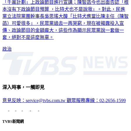
「千萬計劃」上政論節目進行宣講；陳智菡今也出面否認「根
本沒有下政論節目預算 ，比特犬也不是說我」。對此，民進
黨立法院黨團幹事長吳思瑤大酸「比特犬應當比陳主任（陳智
菡）可愛很多」，民眾黨過去一再哭窮，現在被揭露投入宣
傳、政論節目的金額龐大，這些作為顯示民眾黨說一套做一
套，絕對不是這麼無辜。
政治
深入時事，一觸即見
意見反映：service@tvbs.com.tw
觀眾服務專線：02-2656-1599
TVBS新聞網