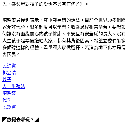
入，養父母對孩子的愛也不會有任何差別。
陳昭姿最後也表示，尊重郭昱晴的想法，目前全世界30多個國
家允許代孕，很多制度可以學習；收養過程相當辛苦，要想如
何讓沒有血緣關心的孩子健康、平安且有安全感的長大。沒有
人生孩子是準備送給人家，都有其背後因素，希望立委們能多
多傾聽這樣的經驗，盡量讓大家做選擇，若淪為地下化才是傷
害國民。
民進黨
郭昱晴
養子
人工生殖法
陳昭姿
代孕
民眾黨
◤放假去哪玩？◢