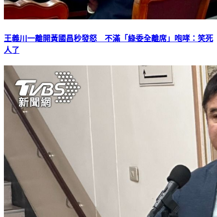
王義川一離開黃國昌秒發怒 不滿「綠委全離席」咆哮：笑死
人了