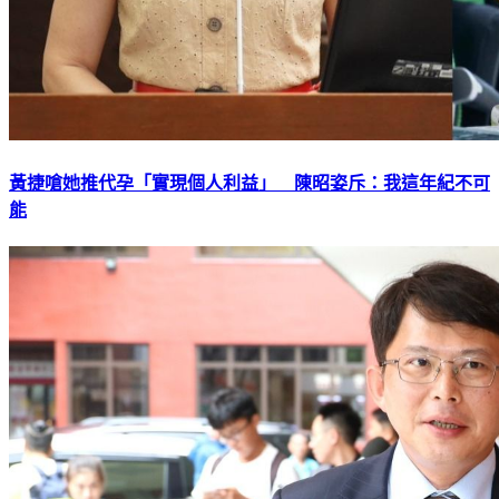
黃捷嗆她推代孕「實現個人利益」 陳昭姿斥：我這年紀不可
能