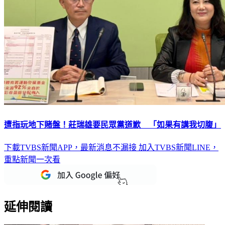
遭指玩地下賭盤！莊瑞雄要民眾黨道歉 「如果有講我切腹」
下載TVBS新聞APP，最新消息不漏接
加入TVBS新聞LINE，
重點新聞一次看
延伸閱讀