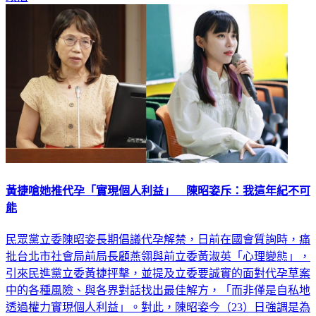
黃捷嗆她推代孕「實現個人利益」 陳昭姿斥：我這年紀不可
能
民眾黨立委陳昭姿長期倡議代孕解禁，日前在國會質詢時，痛
批台北市社會局前局長顧燕翎與前立委黃淑英「心理變態」，
引來民進黨立委黃捷抨擊，並提及立委要誠實的面對代孕草案
中的各種風險、與各界對話找出最佳解方，「而非僅是自私地
透過權力實現個人利益」。對此，陳昭姿今（23）日強調是為