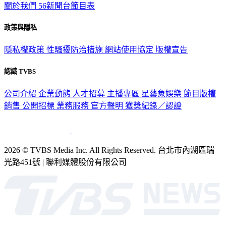
關於我們
56新聞台節目表
政策與隱私
隱私權政策
性騷擾防治措施
網站使用協定
版權宣告
認識 TVBS
公司介紹
企業動態
人才招募
主播專區
星藝象娛樂
節目版權
銷售
公開招標
業務服務
官方聲明
獲獎紀錄／認證
2026 © TVBS Media Inc. All Rights Reserved. 台北市內湖區瑞
光路451號 | 聯利媒體股份有限公司