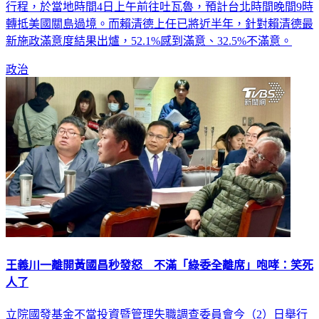
行程，於當地時間4日上午前往吐瓦魯，預計台北時間晚間9時
轉抵美國關島過境。而賴清德上任已將近半年，針對賴清德最
新施政滿意度結果出爐，52.1%感到滿意、32.5%不滿意。
政治
王義川一離開黃國昌秒發怒 不滿「綠委全離席」咆哮：笑死
人了
立院國發基金不當投資暨管理失職調查委員會今（2）日舉行