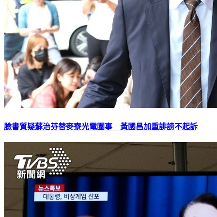
臉書質疑蘇治芬替麥寮光電圍事 黃國昌加重誹謗不起訴