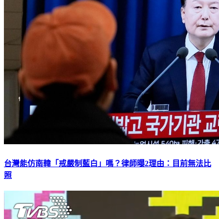
台灣能仿南韓「戒嚴制藍白」嗎？律師曝2理由：目前無法比
照