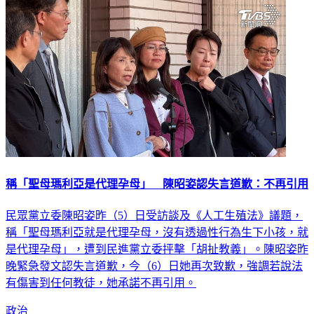
稱「聖母瑪利亞是代理孕母」 陳昭姿認失言道歉：不再引用
民眾黨立委陳昭姿昨（5）日受訪談及《人工生殖法》議題，
稱「聖母瑪利亞就是代理孕母，沒有透過性行為生下小孩，就
是代理孕母」，遭到民進黨立委抨擊「胡扯教義」。陳昭姿昨
晚緊急發文認失言道歉，今（6）日她再次致歉，強調若說法
有傷害到任何教徒，她承諾不再引用。
政治