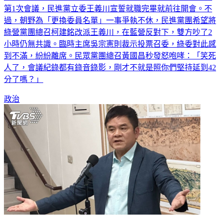
第1次會議，民進黨立委王義川宣誓就職完畢就前往開會。不
過，朝野為「更換委員名單」一事爭執不休，民進黨團希望將
綠營黨團總召柯建銘改派王義川，在藍營反對下，雙方吵了2
小時仍無共識。臨時主席吳宗憲則裁示投票召委，綠委對此感
到不滿，紛紛離席。民眾黨團總召黃國昌秒發怒咆哮：「笑死
人了，會議紀錄都有錄音錄影，剛才不就是照你們堅持延到42
分了嗎？」
政治