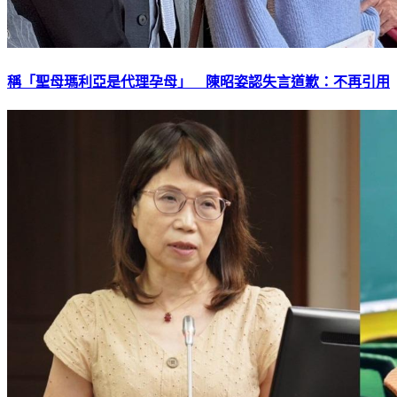
稱「聖母瑪利亞是代理孕母」 陳昭姿認失言道歉：不再引用