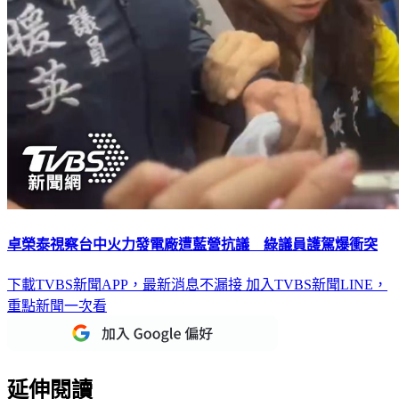
卓榮泰視察台中火力發電廠遭藍營抗議 綠議員護駕爆衝突
下載TVBS新聞APP，最新消息不漏接
加入TVBS新聞LINE，
重點新聞一次看
延伸閱讀