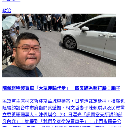
政治
陳佩琪稱沒買車「大眾運輸代步」 四叉貓秀照打臉：騙子
民眾黨主席柯文哲涉京華城容積案，日前遭裁定延押，檢廉也
陸續約談台中市府顧問蔡壁如、柯文哲妻子陳佩琪以及民眾黨
立委黃珊珊等人。陳佩琪今（9）日曝光「訊問當天所講的部
分內容」，她提到「我們全家從沒買車子」， 出門永遠是公