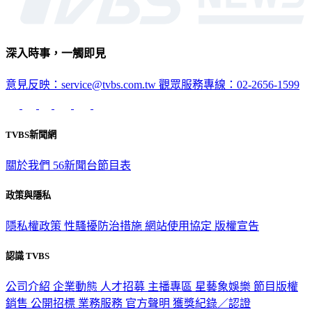
深入時事，一觸即見
意見反映：service@tvbs.com.tw
觀眾服務專線：02-2656-1599
TVBS新聞網
關於我們
56新聞台節目表
政策與隱私
隱私權政策
性騷擾防治措施
網站使用協定
版權宣告
認識 TVBS
公司介紹
企業動態
人才招募
主播專區
星藝象娛樂
節目版權
銷售
公開招標
業務服務
官方聲明
獲獎紀錄／認證