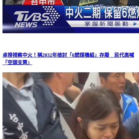
卓揆視察中火！稱2032年檢討「6燃煤機組」存廢 民代高喊
「空頭支票」