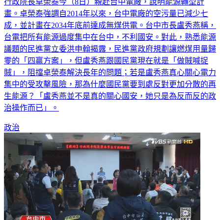
行政院長卓榮泰今（8日）親赴台中電廠，說明能源轉型計
畫。卓榮泰強調自2014年以來，台中電廠的空污量已減少七
成，並計畫在2034年底前達成無煤供電。台中市長盧秀燕稱，
台電把所有能源過度集中在台中，不利國安。對此，熟悉能源
議題的民進黨立委洪申翰揭露，民進黨政府規劃讓燃煤用量歸
零的「四贏方案」，但盧秀燕跟國民黨現在就是「做賊喊捉
賊」，阻擋卓榮泰解決長年的問題；若是盧秀燕真心關心電力
集中的受攻擊風險，那為什麼國民黨要到處反對更加分散的再
生能源？「盧秀燕並不是真的關心國安，她只是為反而反的政
治操作而已」。
政治