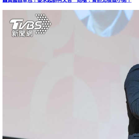
轟黃國昌草包！要求起訴柯文哲 她嗆：脅迫北檢做小弟？