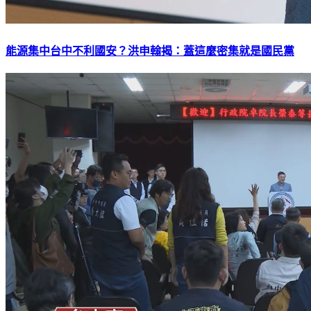
能源集中台中不利國安？洪申翰揭：蓋這麼密集就是國民黨