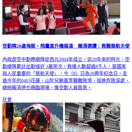
空勤隊20歲海豚、飛鷹直升機展演 賴清德讚：救難慈航天使
內政部空中勤務總隊從西元2004年成立，這20年來的時光，空
勤總隊累計出勤接近 3萬架次，救援人數超過8千人，是國家
與人民重要的「慈航天使」，今（8）日為20周年紀念日，走
過今年的0403花蓮、山陀兒颱風等艱難險境，挺進危險深處，
總統賴清德也親臨現場，像空勤人員致意。
社會