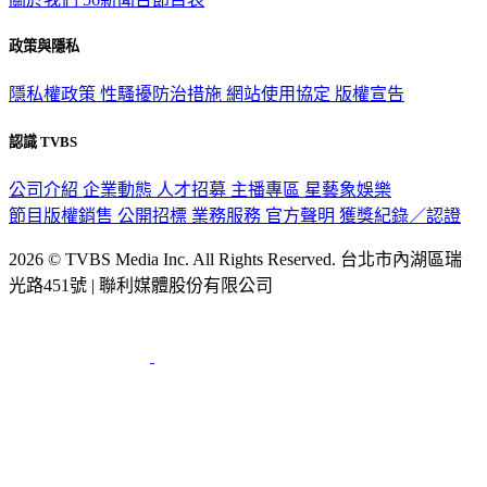
政策與隱私
隱私權政策
性騷擾防治措施
網站使用協定
版權宣告
認識 TVBS
公司介紹
企業動態
人才招募
主播專區
星藝象娛樂
節目版權銷售
公開招標
業務服務
官方聲明
獲獎紀錄／認證
2026 © TVBS Media Inc. All Rights Reserved. 台北市內湖區瑞
光路451號 | 聯利媒體股份有限公司