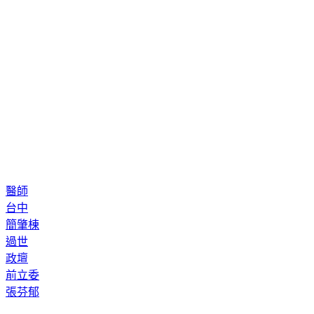
醫師
台中
簡肇棟
過世
政壇
前立委
張芬郁