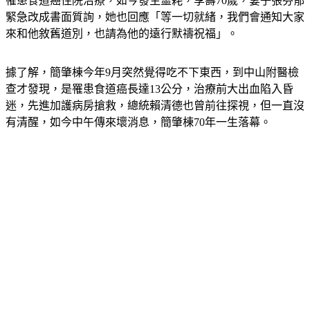
罹患食道癌住院治療，如今發生噩耗，享壽70歲，妻子張芬郁
緊急改成書面質詢，她也回應「等一切就緒，我們會通知大家
來和他敘舊道別，也請為他的遠行默禱祝福」。
據了解，簡肇棟今年9月突然覺得吃不下東西，到中山附醫檢
查才發現，是罹患食道癌長達13公分，治療前大出血陷入昏
迷，先進加護病房搶救，總統賴清德也曾前往探視，但一直沒
有清醒，如今中午傳來壞消息，簡肇棟70年一生落幕。