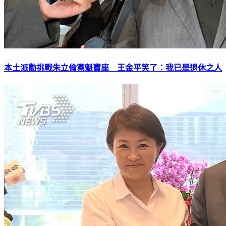
本土派勸挑戰朱立倫黨魁寶座 王金平笑了：我已是退休之人