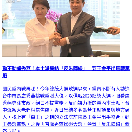
勸不動盧秀燕！本土派集結「反朱陣線」 要王金平出馬戰黨
魁
國民黨內戰再起！今年總統大選敗選以來，黨內不斷有人勸進
台中市長盧秀燕挑戰黨魁大位，以備戰2028總統大選，眼看盧
秀燕專注市政，絕口不提黨務，反而讓力挺的黨內本土派、台
中派系大老們相當焦慮，近日集結多名藍營正副議長與地方頭
人，找上有「喬王」之稱的立法院前院長王金平出手整合、勸
王參選黨魁，之後再替盧秀燕操盤大選，藍營「反朱陣線」儼
然成形。