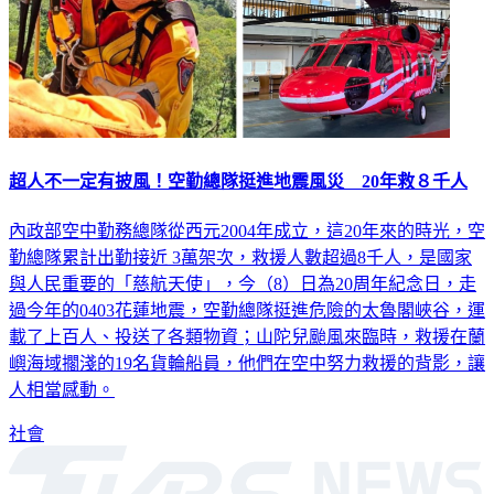
超人不一定有披風！空勤總隊挺進地震風災 20年救８千人
內政部空中勤務總隊從西元2004年成立，這20年來的時光，空
勤總隊累計出勤接近 3萬架次，救援人數超過8千人，是國家
與人民重要的「慈航天使」，今（8）日為20周年紀念日，走
過今年的0403花蓮地震，空勤總隊挺進危險的太魯閣峽谷，運
載了上百人、投送了各類物資；山陀兒颱風來臨時，救援在蘭
嶼海域擱淺的19名貨輪船員，他們在空中努力救援的背影，讓
人相當感動。
社會