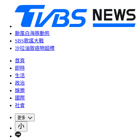
颱風白海豚動態
SBS歌謠大戰
沙拉油致癌物超標
首頁
即時
生活
政治
娛樂
國際
社會
更多