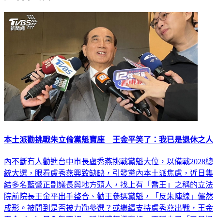
本土派勸挑戰朱立倫黨魁寶座 王金平笑了：我已是退休之人
內不斷有人勸進台中市長盧秀燕挑戰黨魁大位，以備戰2028總
統大選，眼看盧秀燕興致缺缺，引發黨內本土派焦慮，近日集
結多名藍營正副議長與地方頭人，找上有「喬王」之稱的立法
院前院長王金平出手整合、勸王參選黨魁，「反朱陣線」儼然
成形。被問到是否被力勸參選？或繼續支持盧秀燕出戰，王金