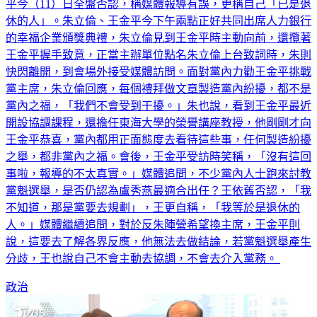
平今（11）日全盤否認，稱媒體報導有誤，更稱自己「已是退
休的人」。朱立倫、王金平今下午兩點正好共同出席人力銀行
的幸福企業頒獎典禮，朱立倫見到王金平時主動向前，還攬著
王金平握手致意，正當主辦單位點名朱立倫上台致詞時，朱則
快閃離開，到會場外接受媒體訪問。面對黨內力勸王金平挑戰
黨主席，朱立倫回應，每個禮拜做文章製造黨內紛擾，都不是
黨內之福，「我們不會受到干擾。」朱也說，看到王金平最近
開設協調課程，還擔任東海大學的榮譽講座教授，他剛剛才向
王金平恭喜，黨內都用正面態度去看待這些事，任何製造紛擾
之舉，都非黨內之福。會後，王金平受訪時笑稱，「沒有這回
事啦，報導的不太真實。」媒體追問，不少黨內人士跑來討教
黨魁選舉，是否仍認為盧秀燕最適合出任？王依舊否認，「我
不知道，那是黨要去規劃」，王更自稱，「我等於是退休的
人。」媒體繼續追問，對於反朱陣營希望換主席，王金平則
說，這要去了解各界反應，他無法去做結論，若黨魁選舉產生
分歧，王也說自己不會主動去協調，不會去介入黨務。
政治