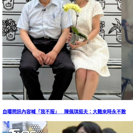
自曝問訊內容喊「我不服」 陳佩琪挺夫：大難來時永不散