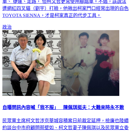
車、 捷運、走路， 但柯文哲更常使用腳踏車。不過，該說法
遭網紅四叉貓（劉宇）打臉，他揪出柯家門口經常出現的白色
TOYOTA SIENNA，才是柯家真正的代步工具。
政治
自曝問訊內容喊「我不服」 陳佩琪挺夫：大難來時永不散
民眾黨主席柯文哲涉京華城容積案日前裁定延押，檢廉也陸續
約談台中市府顧問蔡壁如、柯文哲妻子陳佩琪以及民眾黨立委