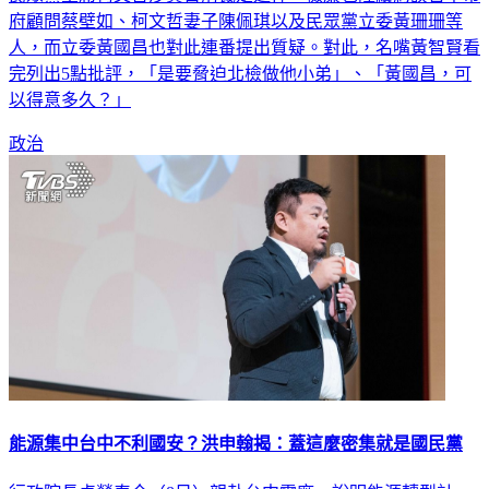
府顧問蔡壁如、柯文哲妻子陳佩琪以及民眾黨立委黃珊珊等
人，而立委黃國昌也對此連番提出質疑。對此，名嘴黃智賢看
完列出5點批評，「是要脅迫北檢做他小弟」、「黃國昌，可
以得意多久？」
政治
能源集中台中不利國安？洪申翰揭：蓋這麼密集就是國民黨