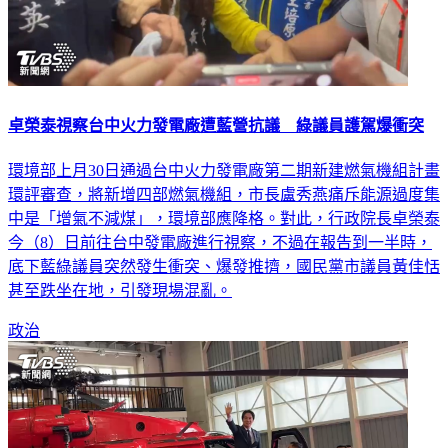
卓榮泰視察台中火力發電廠遭藍營抗議 綠議員護駕爆衝突
環境部上月30日通過台中火力發電廠第二期新建燃氣機組計畫
環評審查，將新增四部燃氣機組，市長盧秀燕痛斥能源過度集
中是「增氣不減煤」，環境部應降格。對此，行政院長卓榮泰
今（8）日前往台中發電廠進行視察，不過在報告到一半時，
底下藍綠議員突然發生衝突、爆發推擠，國民黨市議員黃佳恬
甚至跌坐在地，引發現場混亂。
政治