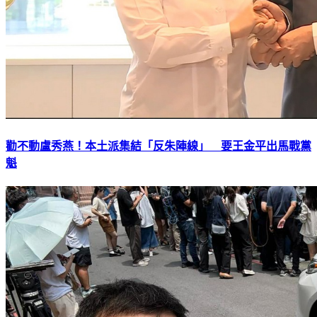
勸不動盧秀燕！本土派集結「反朱陣線」 要王金平出馬戰黨
魁