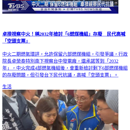
卓揆視察中火！稱2032年檢討「6燃煤機組」存廢 民代高喊
「空頭支票」
中火二期燃氣環評，允許保留六部燃煤機組，引發爭議，行政
院長卓榮泰特別南下視察台中發電廠，還承諾等到「2032
年」，中火完成4部燃氣機組後，會重新檢討剩下6部燃煤機組
的存廢問題，但引發台下民代抗議，高喊「空頭支票」。
生活