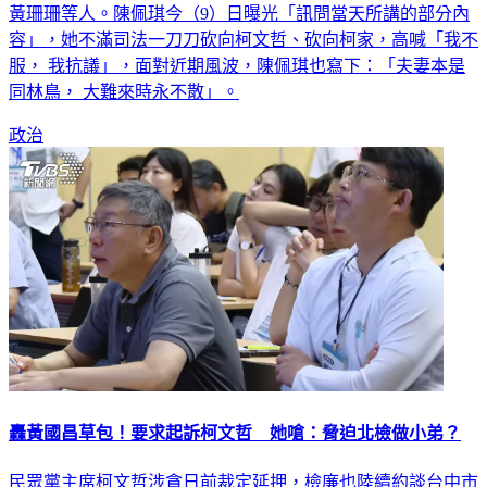
黃珊珊等人。陳佩琪今（9）日曝光「訊問當天所講的部分內
容」，她不滿司法一刀刀砍向柯文哲、砍向柯家，高喊「我不
服， 我抗議」，面對近期風波，陳佩琪也寫下：「夫妻本是
同林鳥， 大難來時永不散」。
政治
轟黃國昌草包！要求起訴柯文哲 她嗆：脅迫北檢做小弟？
民眾黨主席柯文哲涉貪日前裁定延押，檢廉也陸續約談台中市