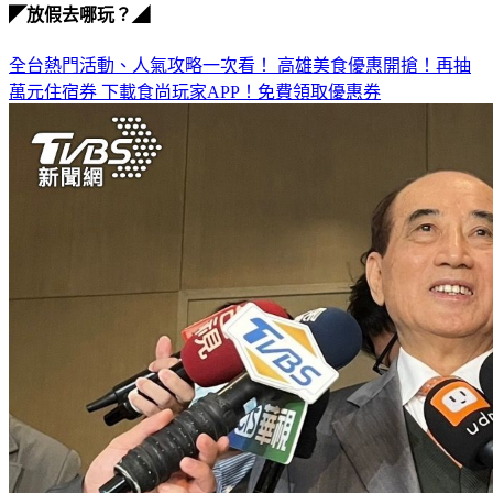
◤放假去哪玩？◢
全台熱門活動、人氣攻略一次看！
高雄美食優惠開搶！再抽
萬元住宿券
下載食尚玩家APP！免費領取優惠券