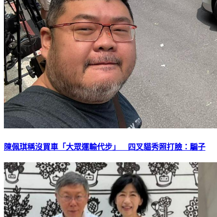
陳佩琪稱沒買車「大眾運輸代步」 四叉貓秀照打臉：騙子