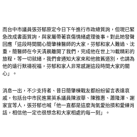
而台中市議員張芬郁原定今日下午進行市政總質詢，但現已緊
急改成書面質詢，與家屬帶著哀傷情緒處理後事。對此她發聲
回應「這段時間關心簡肇棟醫師的大家，芬郁和家人難過、沈
重，簡醫師在今天清晨離開了我們，完成他在世上70載精彩的
旅程，等一切就緒，我們會通知大家來和他敘舊道別，也請為
他的遠行默禱祝福，芬郁和家人非常感謝這段時間大家的關
心」。
消息一出，不少支持者、昔日簡肇棟戰友都紛紛留言表達哀
戚，包括台中市民進黨英系議員陳淑華、陳雅惠、蕭隆澤、謝
家宜等人，張芬郁也喊「他一直都是這麼淘氣愛抬摃和愛練肖
話，相信他一定也很想念和大家相處的每一刻」。