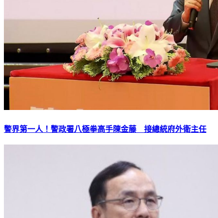
警界第一人！警政署八極拳高手陳金藤 接總統府外衛主任