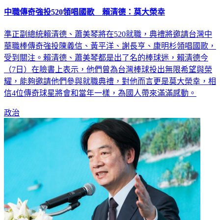
中職傳奇強投520領唱國歌 賴清德：莫大榮幸
準正副總統賴清德、蕭美琴將在520就職，典禮將邀請台灣中
華職棒傳奇強投陳義信、黃平洋、謝長亨、康明杉領唱國歌，
受到關注。賴清德、蕭美琴都是出了名的棒球迷，賴清德今
（7日）在臉書上表示，他們曾為台灣棒球投出無限希望與榮
耀，能夠邀請他們參與就職典禮，對他而言更是莫大榮幸，相
信4位傳奇球星將會和當年一樣，為國人帶來滿滿感動。
政治