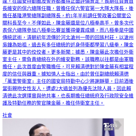
達，在國安特勤圈及警界都獲得正面評價肯定，長期在負責首
長維安的保六總隊任職，曾擔任保六警官第一大隊大隊長，後
擔任基隆港警總隊副總隊長，約1年半前調任警政署公關室公
關科長至今。不僅如此，陳金藤還是位八極拳高手，曾多次代
表保六總隊參加八極拳比賽並獲得優異成績，而八極拳是中國
傳統武術，清朝初年流傳於河北滄州一帶的回族村莊，以滄州
吳鐘為始祖，過去有多任總統的近身侍衛都學習八級拳，陳金
藤更是其中的佼佼者。更多新聞：據悉，陳金藤此次擔任外衛
室主任，需負責總統在外的維安勤務，該職務以往都是由軍職
擔任，此次首度由警職擔任，可見賴清德對於陳金藤有相當程
度的信任與器重。據知情人士指出，由於曾任副總統賴清德
「萬里警衛室」主任的國安局特勤中心少將謝靜華，日前酒後
當街親吻女性友人，遭處2大過並列為優先汰除人員，因此賴
清德此次選擇曾與他共事，也長期擔任總統府及行政院安全維
護及特勤任務的警官陳金藤，擔任侍衛室主任。
社會