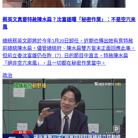
蔡英文真要特赦陳水扁？沈富雄曝「秘密作業」：不是空穴來
風
總統蔡英文即將於今年5月20日卸任，近期也傳出她有意特赦
前總統陳水扁。儘管總統府、陳水扁雙方皆未正面回應此事，
但前立委沈富雄仍在昨（7）日的節目中直言，特赦陳水扁
「絕非空穴來風」，且一切都在秘密作業當中。
政治