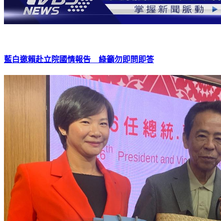
藍白邀賴赴立院國情報告 綠籲勿即問即答