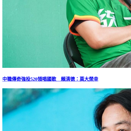
中職傳奇強投520領唱國歌 賴清德：莫大榮幸