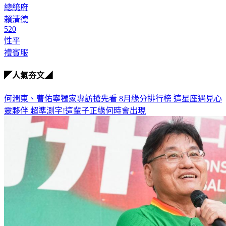
總統府
賴清德
520
性平
禮賓服
◤人氣夯文◢
何潤東、曹佑寧獨家專訪搶先看
8月緣分排行榜 這星座遇見心
靈夥伴
超準測字!這輩子正緣何時會出現