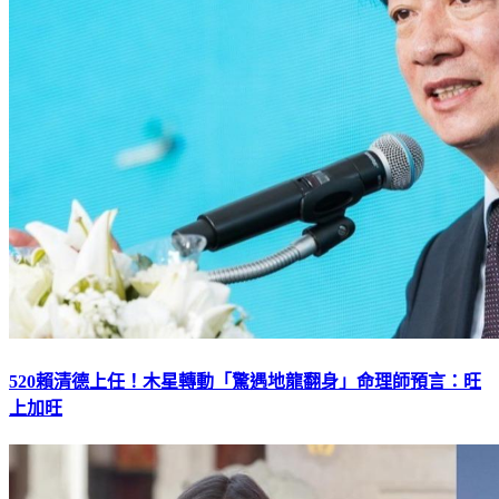
520賴清德上任！木星轉動「驚遇地龍翻身」命理師預言：旺
上加旺