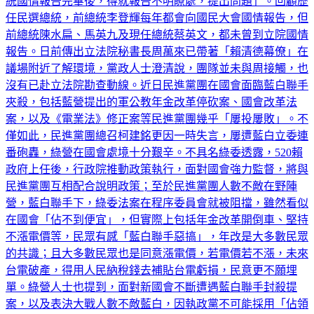
統國情報告完畢後，得就報告不明瞭處，提出問題」。回顧歷
任民選總統，前總統李登輝每年都會向國民大會國情報告，但
前總統陳水扁、馬英九及現任總統蔡英文，都未曾到立院國情
報告。日前傳出立法院秘書長周萬來已帶著「賴清德幕僚」在
議場附近了解環境，黨政人士澄清說，團隊並未與周接觸，也
沒有已赴立法院勘查動線。近日民進黨團在國會面臨藍白聯手
夾殺，包括藍營提出的軍公教年金改革停砍案、國會改革法
案，以及《電業法》修正案等民進黨團幾乎「屢投屢敗」。不
僅如此，民進黨團總召柯建銘更因一時失言，屢遭藍白立委連
番砲轟，綠營在國會處境十分艱辛。不具名綠委透露，520賴
政府上任後，行政院推動政策執行，面對國會強力監督，將與
民進黨團互相配合說明政策；至於民進黨團人數不敵在野陣
營，藍白聯手下，綠委法案在程序委員會就被阻擋，雖然看似
在國會「佔不到便宜」，但實際上包括年金改革開倒車、堅持
不漲電價等，民眾有感「藍白聯手惡搞」，年改是大多數民眾
的共識；且大多數民眾也是同意漲電價，若電價若不漲，未來
台電破產，得用人民納稅錢去補貼台電虧損，民意更不願埋
單。綠營人士也提到，面對新國會不斷遭遇藍白聯手封殺提
案，以及表決大戰人數不敵藍白，因執政黨不可能採用「佔領