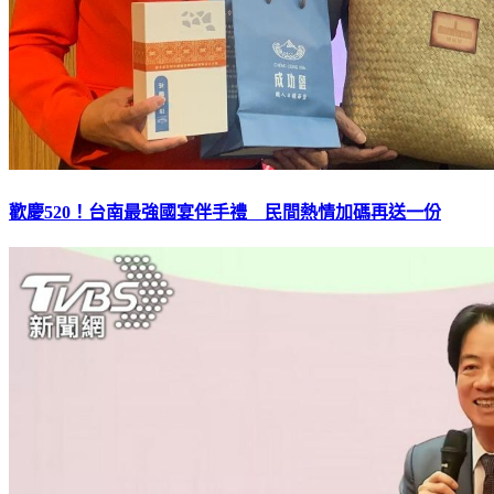
歡慶520！台南最強國宴伴手禮 民間熱情加碼再送一份