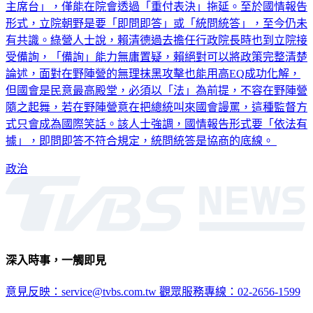
主席台」，僅能在院會透過「重付表決」拖延。至於國情報告
形式，立院朝野是要「即問即答」或「統問統答」，至今仍未
有共識。綠營人士說，賴清德過去擔任行政院長時也到立院接
受備詢，「備詢」能力無庸置疑，賴絕對可以將政策完整清楚
論述，面對在野陣營的無理抹黑攻擊也能用高EQ成功化解，
但國會是民意最高殿堂，必須以「法」為前提，不容在野陣營
隨之起舞，若在野陣營意在把總統叫來國會謾罵，這種監督方
式只會成為國際笑話。該人士強調，國情報告形式要「依法有
據」，即問即答不符合規定，統問統答是協商的底線。
政治
深入時事，一觸即見
意見反映：service@tvbs.com.tw
觀眾服務專線：02-2656-1599