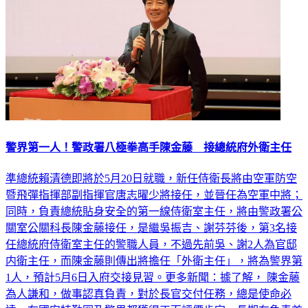
警界第一人！警政署八極拳高手陳金藤 接總統府外衛主任
準總統賴清德即將於5月20日就職，新任侍衛長將由空軍防空
暨飛彈指揮部副指揮官唐志曜少將接任，並晉任為空軍中將；
同時，負責總統貼身安全的第一線侍衛室主任，將由警政署公
關室公關科長陳金藤接任，是繼吳振吉、謝芬芬後，第3名接
任總統府侍衛室主任的警職人員，不過先前吳、謝2人為官邸
内衛主任，而陳金藤則傳出將擔任「外衛主任」，將為警界第
1人，預計5月6日入府交接見習。更多新聞：據了解， 陳金藤
為人謙和，做事認真負責，對於長官交付任務，總是使命必