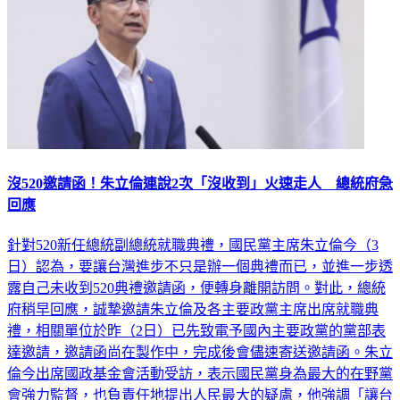
沒520邀請函！朱立倫連說2次「沒收到」火速走人 總統府急
回應
針對520新任總統副總統就職典禮，國民黨主席朱立倫今（3
日）認為，要讓台灣進步不只是辦一個典禮而已，並進一步透
露自己未收到520典禮邀請函，便轉身離開訪問。對此，總統
府稍早回應，誠摯邀請朱立倫及各主要政黨主席出席就職典
禮，相關單位於昨（2日）已先致電予國內主要政黨的黨部表
達邀請，邀請函尚在製作中，完成後會儘速寄送邀請函。朱立
倫今出席國政基金會活動受訪，表示國民黨身為最大的在野黨
會強力監督，也負責任地提出人民最大的疑慮，他強調「讓台