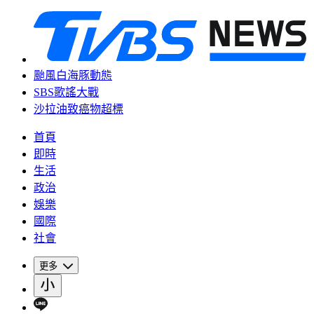
颱風白海豚動態
SBS歌謠大戰
沙拉油致癌物超標
首頁
即時
生活
政治
娛樂
國際
社會
更多