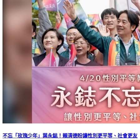
不忘「玫瑰少年」葉永鋕！賴清德盼讓性別更平等、社會更友