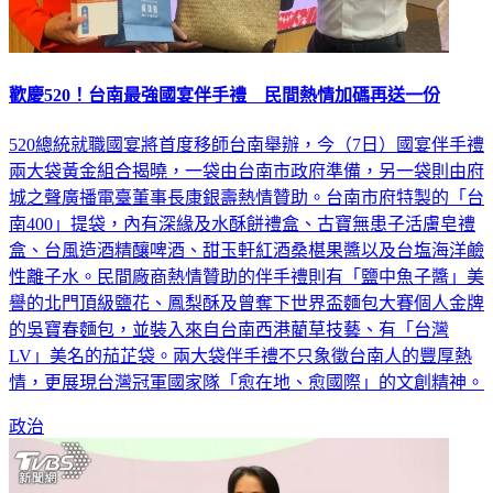
歡慶520！台南最強國宴伴手禮 民間熱情加碼再送一份
520總統就職國宴將首度移師台南舉辦，今（7日）國宴伴手禮
兩大袋黃金組合揭曉，一袋由台南市政府準備，另一袋則由府
城之聲廣播電臺董事長康銀壽熱情贊助。台南市府特製的「台
南400」提袋，內有深緣及水酥餅禮盒、古寶無患子活膚皂禮
盒、台風造酒精釀啤酒、甜玉軒紅酒桑椹果醬以及台塩海洋鹼
性離子水。民間廠商熱情贊助的伴手禮則有「鹽中魚子醬」美
譽的北門頂級鹽花、鳳梨酥及曾奪下世界盃麵包大賽個人金牌
的吳寶春麵包，並裝入來自台南西港藺草技藝、有「台灣
LV」美名的茄芷袋。兩大袋伴手禮不只象徵台南人的豐厚熱
情，更展現台灣冠軍國家隊「愈在地、愈國際」的文創精神。
政治