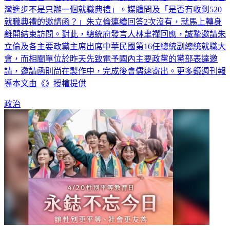
灣進步不是只辦一個就職典禮」。媒體問及「是否有收到520
就職典禮的邀請函？」朱立倫連續回答2次沒有，就馬上轉身
離開結束訪問。對此，總統府發言人林聿禪回應，誠摯邀請朱
立倫及各主要政黨主席出席中華民國第16任總統副總統就職大
會，而相關單位於昨天先致電予國內主要政黨的黨部表達邀
請，邀請函則尚在製作中，完成後會儘速寄出。更多鏡週刊報
導本文由《》授權提供
政治