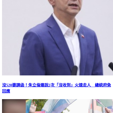
沒520邀請函！朱立倫連說2次「沒收到」火速走人 總統府急
回應