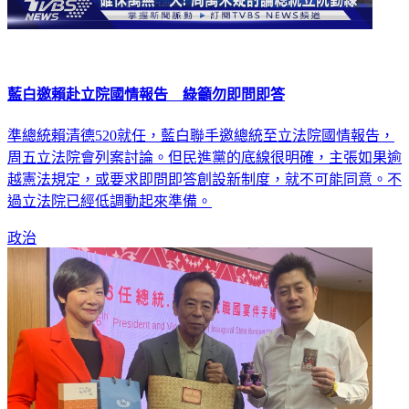
藍白邀賴赴立院國情報告 綠籲勿即問即答
準總統賴清德520就任，藍白聯手邀總統至立法院國情報告，
周五立法院會列案討論。但民進黨的底線很明確，主張如果逾
越憲法規定，或要求即問即答創設新制度，就不可能同意。不
過立法院已經低調動起來準備。
政治