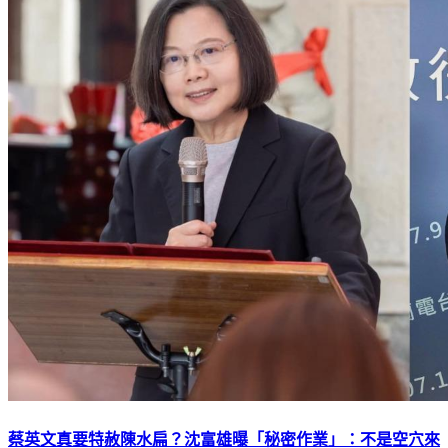
蔡英文真要特赦陳水扁？沈富雄曝「秘密作業」：不是空穴來