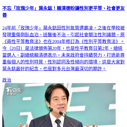
不忘「玫瑰少年」葉永鋕！賴清德盼讓性別更平等、社會更友
善
24年前「玫瑰少年」葉永鋕因性別氣質遭霸凌，之後在學校被
發現重傷倒臥血泊，送醫後不治，引起社會關注性別議題，原
《兩性平等教育法》也在2004年修訂為《性別平等教育法》。
今（20日）是法律頒佈第20年，也是性平教育日第2年，總統
當選人、副總統賴清德表示，未來政府會持續努力，打造能尊
重每個人的性別特質、性別認同及性傾向的環境，這是大家對
葉永鋕最好的紀念，也是對多元台灣最深切的期許。
政治