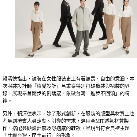
賴清德指出，褲裝在女性服裝史上有著無畏、自由的意涵，本
次服裝設計師「植覺設計」呂秉泰特別打破褲裝與裙裝的界
線，展現昂首闊步的俐落感，象徵台灣「進步不回頭」的精
神。
​另外，賴清德表示，除了形式創新，在服裝的版型與材質上也
考量到禮賓人員走動、引導的需求，選用全MIT透氣材質製
作，搭配兼顧設計感及舒適感的鞋款，呈現出符合典禮主題
「共織台灣・民主前行」的形象。