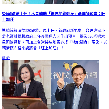
520賴清德上任！木星轉動「驚遇地龍翻身」命理師預言：旺
上加旺
準總統賴清德520即將走馬上任，新政府新氣象，命理專家小
孟老師針對賴政府上任後國運吉凶作出預言，提及520巧遇木
星開始轉動，再加上台灣接連地震造成「地龍翻身」現象，以
賴清德命格來說將會「旺上加旺」！
政治