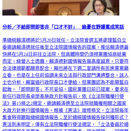
分析／不給即問即答非「口才不好」 綠憂在野謾罵成笑話
準總統賴清德將於5月20日就任，立法院會週五將處理藍白立
委邀請賴清德就任後至立法院國情報告的提案，推估賴清德最
快將在5月24日前往立法院，但具體時間仍須視黨團協商結果
而定。綠營人士透露，賴清德對國情報告展高度誠意，只要符
合法律規範都願意配合，賴也將在下週二宴請所有民進黨黨籍
立委，也是在上任前協調未來立法與行政部門溝通整合。該人
士也分析，賴當過行政院長口才便給，但黨團認為不能隨藍白
起舞，「即問即答」不可妥協。國民黨團日前已提案，要求在
新任行政院長卓榮泰施政方針報告前，依《立法院職權行使
法》第15條之2規定，邀請賴清德至立法院就職權相關之國家
大政方針進行國情報告。根據《憲法》增修條文，立法院每年
集會時得聽取總統國情報告；至於總統國情報告採何種形式？
憲法則未明定，僅有立法院職權行使法規定，「立法委員於總