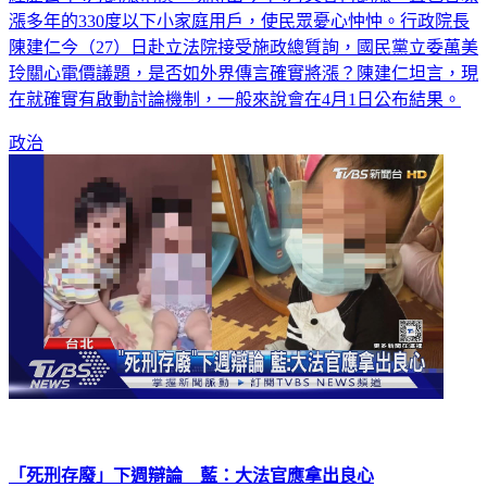
經歷去年4月調漲電價，現傳出今年4月又會再調漲，且包含凍
漲多年的330度以下小家庭用戶，使民眾憂心忡忡。行政院長
陳建仁今（27）日赴立法院接受施政總質詢，國民黨立委萬美
玲關心電價議題，是否如外界傳言確實將漲？陳建仁坦言，現
在就確實有啟動討論機制，一般來說會在4月1日公布結果。
政治