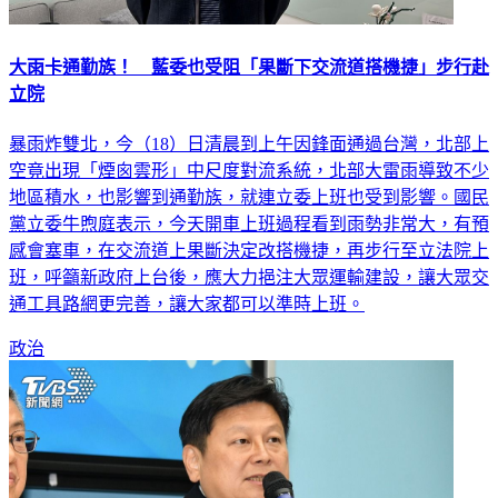
大雨卡通勤族！ 藍委也受阻「果斷下交流道搭機捷」步行赴
立院
暴雨炸雙北，今（18）日清晨到上午因鋒面通過台灣，北部上
空竟出現「煙囪雲形」中尺度對流系統，北部大雷雨導致不少
地區積水，也影響到通勤族，就連立委上班也受到影響。國民
黨立委牛煦庭表示，今天開車上班過程看到雨勢非常大，有預
感會塞車，在交流道上果斷決定改搭機捷，再步行至立法院上
班，呼籲新政府上台後，應大力挹注大眾運輸建設，讓大眾交
通工具路網更完善，讓大家都可以準時上班。
政治