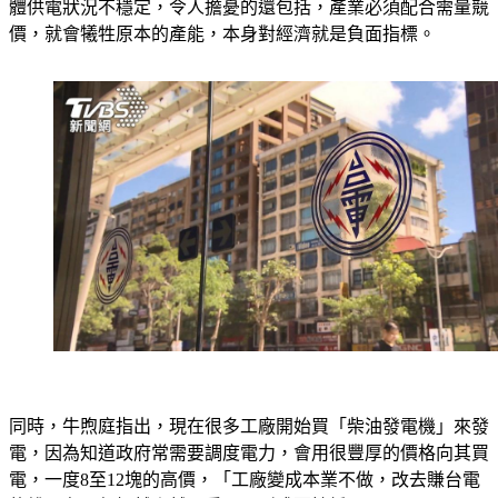
牛煦庭直言，「緊急機制常態化」是非常糟糕的狀況，顯現總
體供電狀況不穩定，令人擔憂的還包括，產業必須配合需量競
價，就會犧牲原本的產能，本身對經濟就是負面指標。
同時，牛煦庭指出，現在很多工廠開始買「柴油發電機」來發
電，因為知道政府常需要調度電力，會用很豐厚的價格向其買