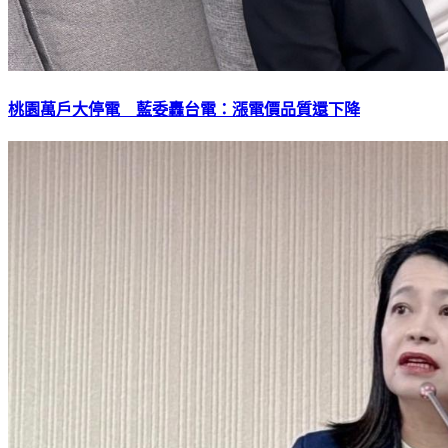
桃園萬戶大停電 藍委轟台電：漲電價品質還下降