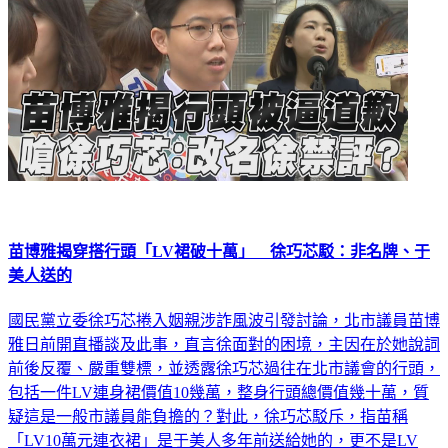
苗博雅揭穿搭行頭「LV裙破十萬」 徐巧芯駁：非名牌、于
美人送的
國民黨立委徐巧芯捲入姻親涉詐風波引發討論，北市議員苗博
雅日前開直播談及此事，直言徐面對的困境，主因在於她說詞
前後反覆、嚴重雙標，並透露徐巧芯過往在北市議會的行頭，
包括一件LV連身裙價值10幾萬，整身行頭總價值幾十萬，質
疑這是一般市議員能負擔的？對此，徐巧芯駁斥，指苗稱