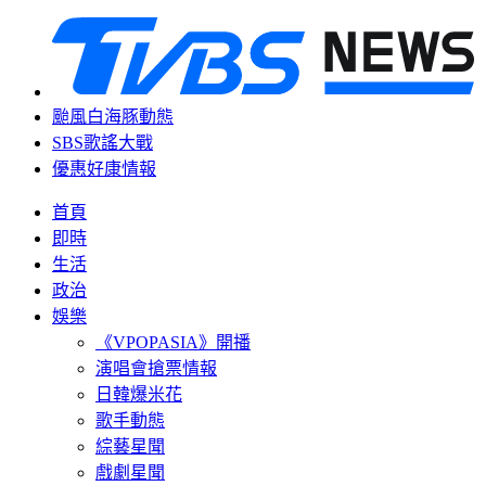
颱風白海豚動態
SBS歌謠大戰
優惠好康情報
首頁
即時
生活
政治
娛樂
《VPOPASIA》開播
演唱會搶票情報
日韓爆米花
歌手動態
綜藝星聞
戲劇星聞