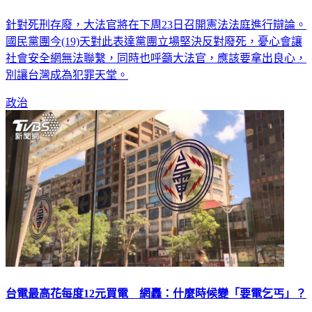
「死刑存廢」下週辯論 藍：大法官應拿出良心
針對死刑存廢，大法官將在下周23日召開憲法法庭進行辯論。
國民黨團今(19)天對此表達黨團立場堅決反對廢死，憂心會讓
社會安全網無法聯繫，同時也呼籲大法官，應該要拿出良心，
別讓台灣成為犯罪天堂。
政治
台電最高花每度12元買電 網轟：什麼時候變「要電乞丐」？