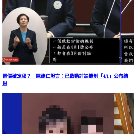
電價確定漲？ 陳建仁坦言：已啟動討論機制「4/1」公布結
果