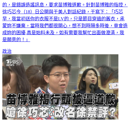
「LV10萬元連衣裙」是于美人多年前送給她的，更不是LV
的，是錯誤造謠訊息，要求苗博雅道歉。針對苗博雅的指控，
徐巧芯今（18）日公開與于美人對話紀錄，于寫下：「巧芯
早，我當初送你的衣服不是LV的，只是節目穿過的舊衣，承
蒙妳不嫌棄，當時我們都很開心，想不到時隔多時後，竟會造
成妳的困擾,真是始料未及，如有需要我幫忙出面做澄清，我
是願意的！」
政治