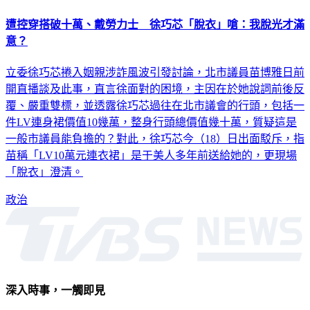
遭控穿搭破十萬、戴勞力士 徐巧芯「脫衣」嗆：我脫光才滿
意？
立委徐巧芯捲入姻親涉詐風波引發討論，北市議員苗博雅日前
開直播談及此事，直言徐面對的困境，主因在於她說詞前後反
覆、嚴重雙標，並透露徐巧芯過往在北市議會的行頭，包括一
件LV連身裙價值10幾萬，整身行頭總價值幾十萬，質疑這是
一般市議員能負擔的？對此，徐巧芯今（18）日出面駁斥，指
苗稱「LV10萬元連衣裙」是于美人多年前送給她的，更現場
「脫衣」澄清。
政治
深入時事，一觸即見