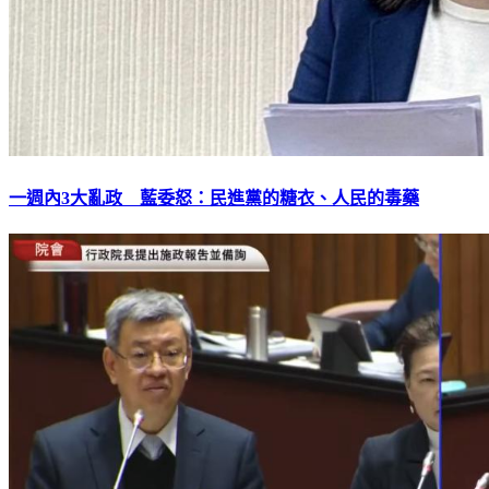
一週內3大亂政 藍委怒：民進黨的糖衣、人民的毒藥