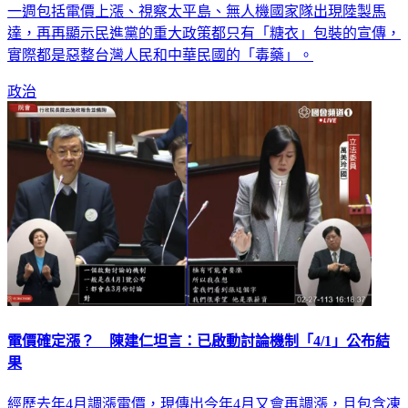
升，團結的在野黨徹底突顯出民進黨八年執政的亂象叢生，這
一週包括電價上漲、視察太平島、無人機國家隊出現陸製馬
達，再再顯示民進黨的重大政策都只有「糖衣」包裝的宣傳，
實際都是惡整台灣人民和中華民國的「毒藥」。
政治
電價確定漲？ 陳建仁坦言：已啟動討論機制「4/1」公布結
果