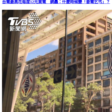
台電最高花每度12元買電 網轟：什麼時候變「要電乞丐」？