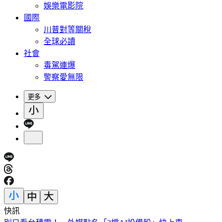
娛樂電影院
國際
川普對等關稅
全球必讀
社會
毒駕連爆
警察愛無限
更多
快訊