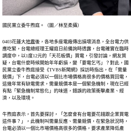
國民黨立委牛煦庭。（圖／林至柔攝）
0403花蓮大
地震
後，各地多座電廠傳出損壞消息，全台電力供
應吃緊，台電總經理王耀庭日前備詢時透露，台電確實在臨時
調度中，以1度12元的「天花板價」買電，引發討論，網友質
疑，台電什麼時候開始年年虧損，變「要電乞丐」？對此，國
民黨立委牛煦庭接受《TVBS新聞網》採訪時指出，在「需量
競價」下，台電必須以一個比市場價格高很多的價格買回電，
這幾年常有缺電需求，需量競價本是一個緊急機制，現在已經
有點「緊急機制常態化」的味道，錯誤的政策衝擊產業、經
濟，以及環境。
牛煦庭表示，首先要探討，「怎麼會有台電要花錢跟企業買電
這件事？」，此機制叫需量反應、需量競價，在緊急狀況時，