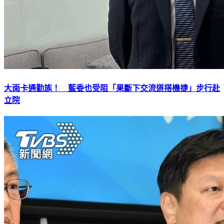
大雨卡通勤族！ 藍委也受阻「果斷下交流道搭機捷」步行赴
立院