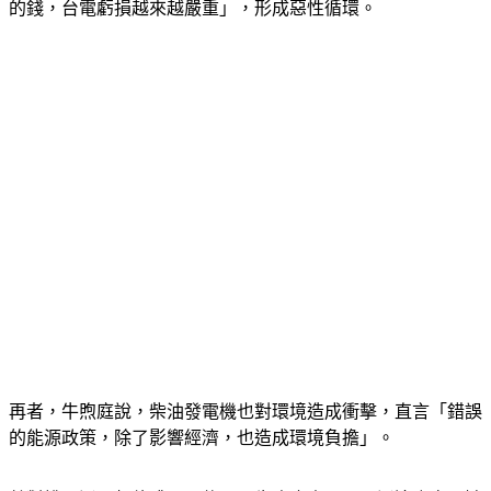
電，一度8至12塊的高價，「工廠變成本業不做，改去賺台電
的錢，台電虧損越來越嚴重」，形成惡性循環。 
再者，牛煦庭說，柴油發電機也對環境造成衝擊，直言「錯誤
的能源政策，除了影響經濟，也造成環境負擔」。