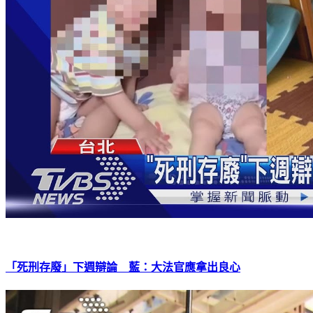
「死刑存廢」下週辯論 藍：大法官應拿出良心