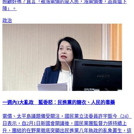
在錯誤能源政策帶領下，陷入財務困境，能期待台電能把電網
照顧好嗎？直言「被漲電價的是人民，漲電價後，品質還下
降」。
政治
一週內3大亂政 藍委怒：民進黨的糖衣、人民的毒藥
電價、太平島議題備受關注，國民黨立法委員許宇甄今（24）
日表示，自2月1日新國會開議後，國民黨團監督力道持續上