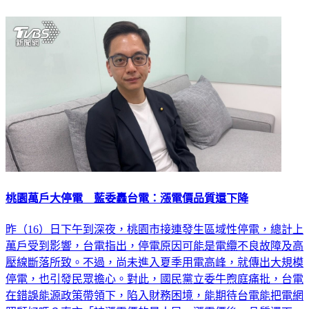
延伸閱讀
桃園萬戶大停電 藍委轟台電：漲電價品質還下降
昨（16）日下午到深夜，桃園市接連發生區域性停電，總計上
萬戶受到影響，台電指出，停電原因可能是電纜不良故障及高
壓線斷落所致。不過，尚未進入夏季用電高峰，就傳出大規模
停電，也引發民眾擔心。對此，國民黨立委牛煦庭痛批，台電