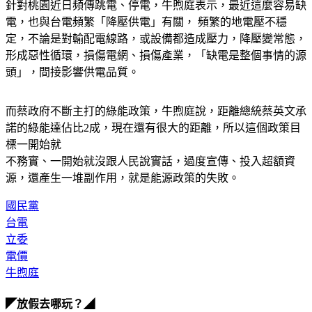
針對桃園近日頻傳跳電、停電，牛煦庭表示，最近這麼容易缺
電，也與台電頻繁「降壓供電」有關， 頻繁的地電壓不穩
定，不論是對輸配電線路，或設備都造成壓力，降壓變常態，
形成惡性循環，損傷電網、損傷產業，「缺電是整個事情的源
頭」，間接影響供電品質。
而蔡政府不斷主打的綠能政策，牛煦庭說，距離總統蔡英文承
諾的綠能達佔比2成，現在還有很大的距離，所以這個政策目
標一開始就
不務實、一開始就沒跟人民說實話，過度宣傳、投入超額資
源，還產生一堆副作用，就是能源政策的失敗。
國民黨
台電
立委
電價
牛煦庭