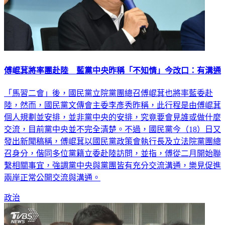
傅崐萁將率團赴陸 藍黨中央昨稱「不知情」今改口：有溝通
「馬習二會」後，國民黨立院黨團總召傅崐萁也將率藍委赴
陸，然而，國民黨文傳會主委李彥秀昨稱，此行程是由傅崐萁
個人規劃並安排，並非黨中央的安排，究竟要會見誰或做什麼
交流，目前黨中央並不完全清楚。不過，國民黨今（18）日又
發出新聞稿稱，傅崐萁以國民黨政策會執行長及立法院黨團總
召身分，偕同多位黨籍立委赴陸訪問，並指，傅從二月開始聯
繫相關事宜，強調黨中央與黨團皆有充分交流溝通，樂見促進
兩岸正常公開交流與溝通。
政治