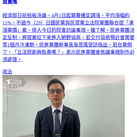
藍白聯手提凍漲電價！綠擬拉下交協商 吳思瑤：台電倒了能
負責嗎
經濟部日前拍板決議，4月1日起電費確定調漲，平均漲幅約
11%，不過今（29）日國民黨與民眾黨立法院黨團聯合提「凍
漲電價」案，排入今日的院會討論事項，據了解，民進黨團決
定反制，將提案拉下來進入朝野協商，若交付協商預計會需要
等1個月冷凍期。民進黨團幹事長吳思瑤受訪指出，若台電倒
了，「立法院能夠負責嗎？」表示民進黨團會依議事規則作必
須處理。
政治