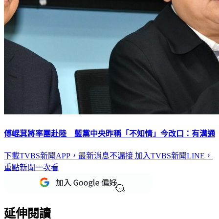
傅崐萁將率團赴陸 藍黨中央昨稱「不知情」今改口：有溝通
下載TVBS新聞APP，最新消息不漏接
加入TVBS新聞LINE，
重點新聞一次看