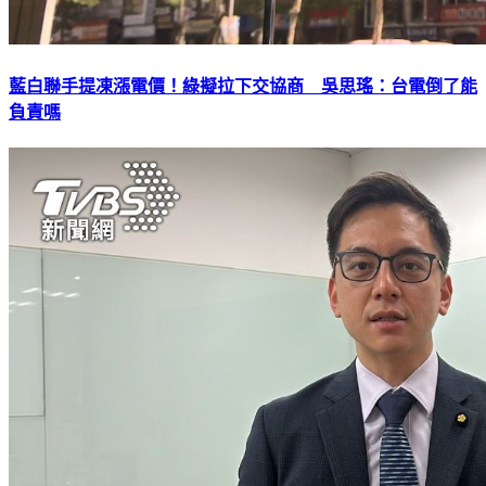
藍白聯手提凍漲電價！綠擬拉下交協商 吳思瑤：台電倒了能
負責嗎