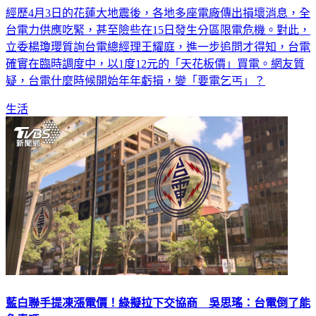
經歷4月3日的花蓮大地震後，各地多座電廠傳出損壞消息，全
台電力供應吃緊，甚至險些在15日發生分區限電危機。對此，
立委楊瓊瓔質詢台電總經理王耀庭，進一步追問才得知，台電
確實在臨時調度中，以1度12元的「天花板價」買電。網友質
疑，台電什麼時候開始年年虧損，變「要電乞丐」？
生活