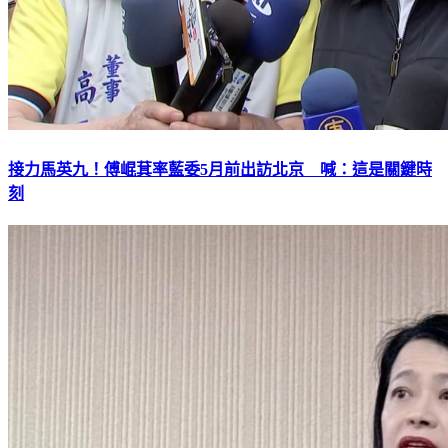
接力馬英九！傅崐萁率藍委5月前出訪北京 喊：這是關鍵時
刻