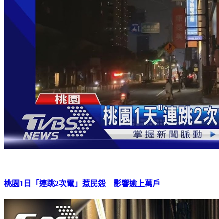
桃園1日「連跳2次電」惹民怨 影響逾上萬戶