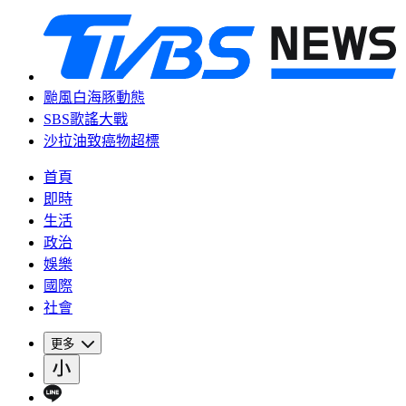
颱風白海豚動態
SBS歌謠大戰
沙拉油致癌物超標
首頁
即時
生活
政治
娛樂
國際
社會
更多