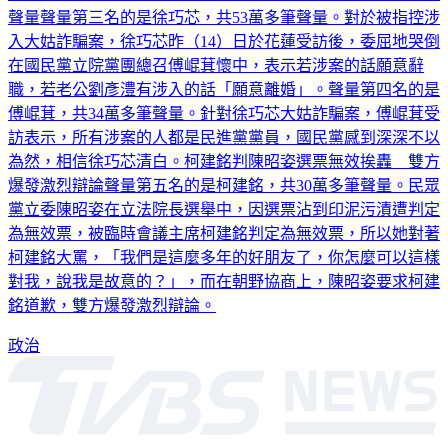
都沒在怕」。徐巧芯因大姑詐騙案哭倒傅崐萁懷中 拉高彼此
聲量聲量第三名的是徐巧芯，共53萬多筆聲量。對於被指控涉
入大姑詐騙案，徐巧芯昨（14）日於花蓮受訪後，委屈地哭倒
在國民黨立院黨團總召傅崐萁懷中，表示若涉案的話願意辭
職，若老公劉彥澧有涉入的話「願意離婚」。聲量第四名的是
傅崐萁，共34萬多筆聲量。針對徐巧芯大姑詐騙案，傅崐萁受
訪表示，所有涉案的人都是民進黨黨員，國民黨感到深深不以
為然，相信徐巧芯清白。柯建銘判陳昭姿選票無效挨轟 雙方
爆發激烈辯論聲量第五名的是柯建銘，共30萬多筆聲量。民眾
黨立委陳昭姿在立法院長選舉中，因選票沾到印泥污漬遭判定
為無效票，被臨時會議主席柯建銘判定為無效票，所以她對著
柯建銘大罵，「我們是這麼多年的好朋友了，你怎麼可以這樣
對我，說我是故意的？」，而在朝野協商上，陳昭姿要求柯建
銘道歉，雙方爆發激烈辯論。
政治