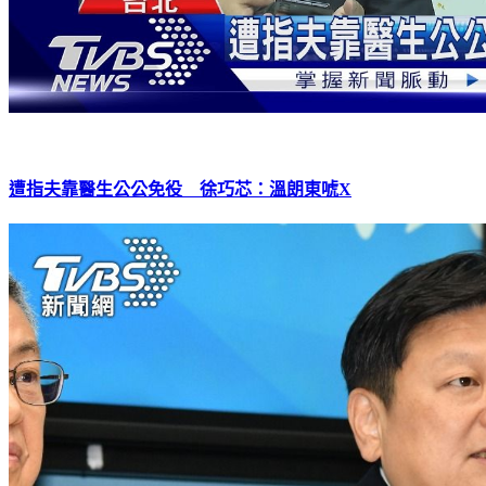
遭指夫靠醫生公公免役 徐巧芯：溫朗東唬X