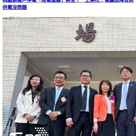
桃園逾萬戶停電「限電風暴」將至？ 王美花：電纜故障目前
供電沒問題