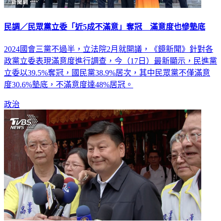
民調／民眾黨立委「近5成不滿意」奪冠 滿意度也慘墊底
2024國會三黨不過半，立法院2月就開議，《鏡新聞》針對各
政黨立委表現滿意度進行調查，今（17日）最新顯示，民進黨
立委以39.5%奪冠，國民黨38.9%居次，其中民眾黨不僅滿意
度30.6%墊底，不滿意度達48%居冠。
政治