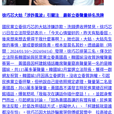
徐巧芯大姑「涉詐風波」引關注 最新立委聲量排名洗牌
國民黨立委徐巧芯的大姑涉嫌詐欺、洗錢遭收押禁見，徐巧芯
15日在立法院受訪表示，「今天心情蠻好的，昨天有點委屈，
後來想來想去覺得干我什麼事啊？」她也說，大姑、大姑先生
做的事情，變成要媳婦負責，根本是莫名其妙。透過最新（時
間：2024/01/16～2024/04/14）發現，徐巧芯排第三名，僅次於
立法院長韓國瑜與民眾黨立委黃國昌。韓國瑜沒收質詢權聲量
衝第一 黃國昌因柯建銘插話離席聲量竄高聲量第一名的是韓
國瑜，共115萬多筆聲量。韓國瑜2月當選立法院長，獲得一群
網友祝賀。韓國瑜3月因爲立委遲到，沒收立委質詢權，引起
民進黨立委抨擊，但他說自己是依照規定處理。聲量第二名是
黃國昌，共63萬多筆聲量。黃國昌不滿發言時民進黨總召柯建
銘插話，爆氣怒吼「我每次在講話你插什麼話！」，並起身奪
門而出，引起網友討論，「因為黃國昌講的有理有據，民進黨
無法反駁，於是改用插話方式，妨礙他人」、「柯建銘就是誰