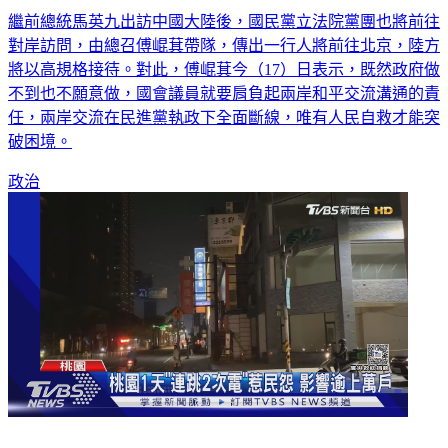
任
繼前總統馬英九出訪中國大陸後，國民黨立法院黨團也將前往
對岸訪問，由總召傅崐萁帶隊，傳出一行人將前往北京，陸方
將以高規格接待。對此，傅崐萁今（17）日表示，既然政府做
不到也不願意做，國會議員就要肩負起兩岸和平交流溝通的責
任，兩岸交流在民進黨執政下全面斷線，唯有人民自救才能突
破困境。
政治