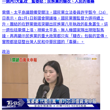
一週內3大亂政 藍委怒：民進黨的糖衣、人民的毒藥
電價、太平島議題備受關注，國民黨立法委員許宇甄今（24）
日表示，自2月1日新國會開議後，國民黨團監督力道持續上
升，團結的在野黨徹底突顯出民進黨八年執政的亂象叢生，這
一週包括電價上漲、視察太平島、無人機國家隊出現陸製馬
達，再再顯示民進黨的重大政策都只有「糖衣」包裝的宣傳，
實際都是惡整台灣人民和中華民國的「毒藥」。
政治