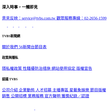
深入時事，一觸即見
意見反映：service@tvbs.com.tw
觀眾服務專線：02-2656-1599
TVBS新聞網
關於我們
56新聞台節目表
政策與隱私
隱私權政策
性騷擾防治措施
網站使用協定
版權宣告
認識 TVBS
公司介紹
企業動態
人才招募
主播專區
星藝象娛樂
節目版權
銷售
公開招標
業務服務
官方聲明
獲獎紀錄／認證