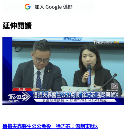
重點新聞一次看
延伸閱讀
遭指夫靠醫生公公免役 徐巧芯：溫朗東唬X