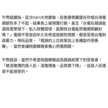
牛煦庭續指，這次0403大地震後，民進黨側翼還在吹噓台灣電
網韌性多了不起，結果馬上被現實打臉，直言「台電在錯誤能
源政策帶領下，陷入財務困境，能期待台電能把電網照顧好
嗎？」電網不管是因年久失修或是韌性問題，都是受限台電財
政壓力，降低品質，「錯誤的上位政策加上各種副作用衝
擊」，當然會讓桃園鄉親會擔心用電問題。
牛煦庭說，當然不希望桃園鄉親成為錯誤政策下的受害者，
「被漲電價的是人民，漲電價後，品質還下降」，這是人民還
是不能接受的。