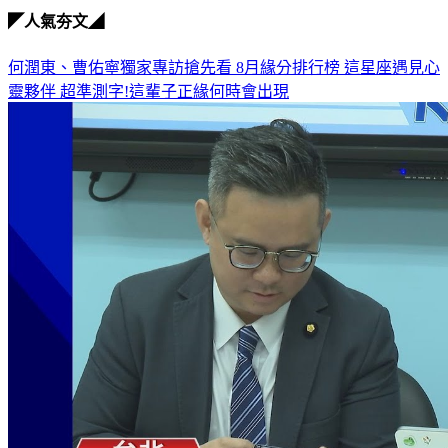
牛煦庭
◤人氣夯文◢
何潤東、曹佑寧獨家專訪搶先看
8月緣分排行榜 這星座遇見心
靈夥伴
超準測字!這輩子正緣何時會出現