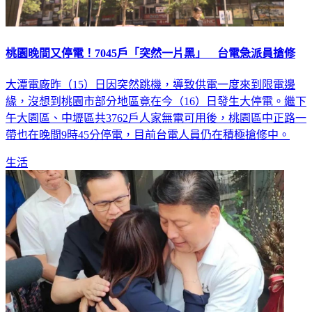
桃園晚間又停電！7045戶「突然一片黑」 台電急派員搶修
大潭電廠昨（15）日因突然跳機，導致供電一度來到限電邊
緣，沒想到桃園市部分地區竟在今（16）日發生大停電。繼下
午大園區、中壢區共3762戶人家無電可用後，桃園區中正路一
帶也在晚間9時45分停電，目前台電人員仍在積極搶修中。
生活