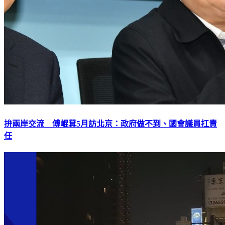
拚兩岸交流 傅崐萁5月訪北京：政府做不到、國會議員扛責
任