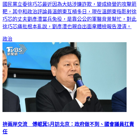
國民黨立委徐巧芯最近因為大姑涉嫌詐欺，變成綠營的攻擊箭
靶，其中和政治評論員溫朗東互槓多日，現在溫朗東指影射徐
巧芯的丈夫劉彥澧當兵免役，是靠公公的軍醫背景幫忙，對此
徐巧芯痛批根本亂說，劉彥澧也親自出面拿體檢報告澄清。
政治
拚兩岸交流 傅崐萁5月訪北京：政府做不到、國會議員扛責