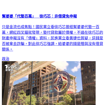
幫婆婆「代墊百萬」 徐巧芯：非借貸免申報
只是金流也成焦點！國民黨立委徐巧芯曾經幫婆婆代墊一百
萬，網紅四叉貓就發現，墊付貸款屬於債權，不過在徐巧芯的
財產申報沒有「債權」資料，民進黨立委黃捷也質疑，這錢是
否被拿去詐騙，對此徐巧芯強調，給婆婆的錢是贈與沒有借貸
關係。
政治