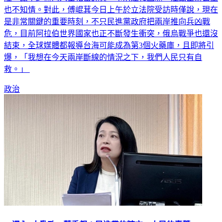
陸，讓不少黨內人士相當詫異，事前連韓國瑜、江啟臣辦公室
也不知情。對此，傅崐萁今日上午於立法院受訪時僅說，現在
是非常關鍵的重要時刻，不只民進黨政府把兩岸推向兵凶戰
危，目前阿拉伯世界國家也正不斷發生衝突，俄烏戰爭也還沒
結束，全球媒體都報導台海可能成為第3個火藥庫，且即將引
爆，「我想在今天兩岸斷線的情況之下，我們人民只有自
救。」
政治