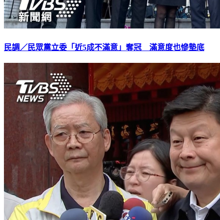
民調／民眾黨立委「近5成不滿意」奪冠 滿意度也慘墊底