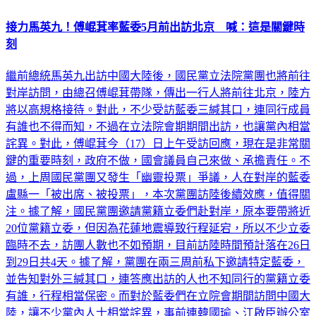
接力馬英九！傅崐萁率藍委5月前出訪北京 喊：這是關鍵時
刻
繼前總統馬英九出訪中國大陸後，國民黨立法院黨團也將前往
對岸訪問，由總召傅崐萁帶隊，傳出一行人將前往北京，陸方
將以高規格接待。對此，不少受訪藍委三緘其口，連同行成員
有誰也不得而知，不過在立法院會期期間出訪，也讓黨內相當
詫異。對此，傅崐萁今（17）日上午受訪回應，現在是非常關
鍵的重要時刻，政府不做，國會議員自己來做、承擔責任。不
過，上周國民黨團又發生「幽靈投票」爭議，人在對岸的藍委
盧縣一「被出席、被投票」，本次黨團訪陸後續效應，值得關
注。據了解，國民黨團邀請黨籍立委們赴對岸，原本要帶將近
20位黨籍立委，但因為花蓮地震導致行程延宕，所以不少立委
臨時不去，訪團人數也不如預期，目前訪陸時間預計落在26日
到29日共4天。據了解，黨團在兩三周前私下邀請特定藍委，
並告知對外三緘其口，連答應出訪的人也不知同行的黨籍立委
有誰，行程相當保密。而對於藍委們在立院會期間訪問中國大