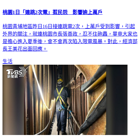
桃園1日「連跳2次電」惹民怨 影響逾上萬戶
桃園青埔地區昨日16日接連跳電2次，上萬戶受到影響，引起
外界的關注，就連桃園市長張善政，忍不住砲轟，畢竟大家也
是擔心進入夏季後，會不會再次陷入限電風暴。對此，經濟部
長王美花出面回應。
生活