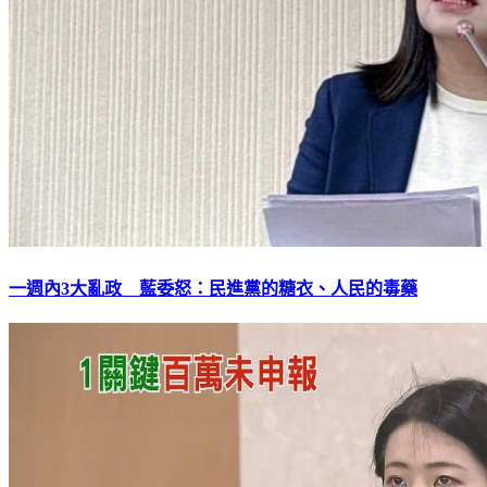
一週內3大亂政 藍委怒：民進黨的糖衣、人民的毒藥