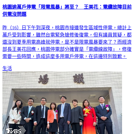
桃園逾萬戶停電「限電風暴」將至？ 王美花：電纜故障目前
供電沒問題
昨（16）日下午到深夜，桃園市接連發生區域性停電，總計上
萬戶受到影響，雖然台電緊急搶修後復電，但有議員質疑，都
還沒到夏季用電高峰就停電，是不是限電風暴要來了？而經濟
部長王美花回應，桃園停電部分確實是「電纜線故障」，修復
需要一些時間，造成這麼多用電戶停電，在這邊特別致歉。
生活