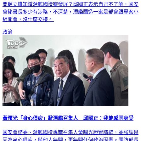
問顧立雄知道潛艦國造案發展？邱國正表示自己不了解，國安
會秘書長多少有涉略，不清楚，潛艦國造一案是部會跟專案小
組開會，沒什麼交接。
政治
黃曙光「身心俱疲」辭潛艦召集人 邱國正：我能感同身受
國安會諮委、潛艦國造專案召集人黃曙光證實請辭，並強調是
因為身心俱疲，與他人無關，更無關任何政治因素。國防部長