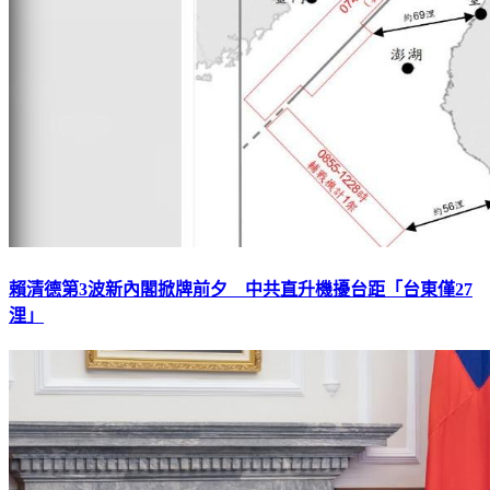
賴清德第3波新內閣掀牌前夕 中共直升機擾台距「台東僅27
浬」