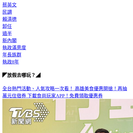
蔡英文
民調
賴清德
卸任
過半
新內閣
執政滿意度
年長族群
執政8年
◤放假去哪玩？◢
全台熱門活動、人氣攻略一次看！
高雄美食優惠開搶！再抽
萬元住宿券
下載食尚玩家APP！免費領取優惠券