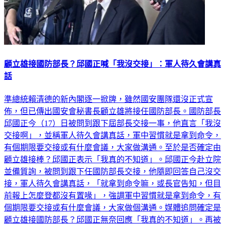
顧立雄接國防部長？邱國正喊「我沒交接」：軍人待久會講真
話
準總統賴清德的新內閣逐一掀牌，雖然國安團隊還沒正式宣
佈，但已傳出國安會秘書長顧立雄將接任國防部長。國防部長
邱國正今（17）日被問到跟下屆部長交接一事，他直言「我沒
交接啊」，並稱軍人待久會講真話，軍中習慣就是拿到命令，
有個期限要交接或有什麼會議，大家做溝通。至於是否確定由
顧立雄接棒？邱國正表示「我真的不知道」。邱國正今赴立院
並備質詢，被問到跟下任國防部長交接，他隨即回答自己沒交
接，軍人待久會講真話，「就拿到命令嘛，或長官告知，但目
前報上怎麼登都沒有置喙」，強調軍中習慣就是拿到命令，有
個期限要交接或有什麼會議，大家做個溝通。媒體追問確定是
顧立雄接國防部長？邱國正無奈回應「我真的不知道」。再被