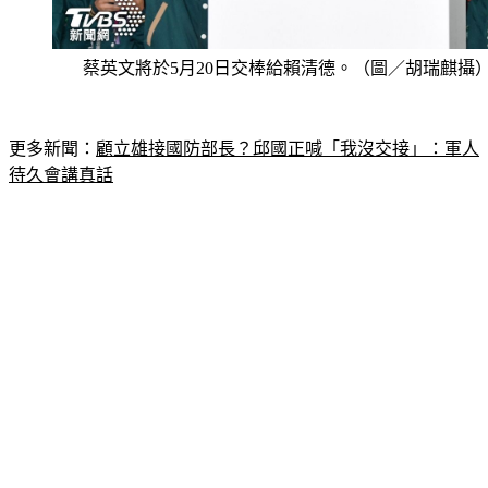
蔡英文將於5月20日交棒給賴清德。（圖／胡瑞麒攝
更多新聞：
顧立雄接國防部長？邱國正喊「我沒交接」：軍人
待久會講真話