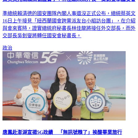
準總統賴清德的國安團隊內閣人事還沒正式公布，總統蔡英文
16日上午接見「紐西蘭國會跨黨派友台小組訪台團」，在介紹
與會來賓時，證實總統府秘書長林佳龍將接任外交部長，而外
交部長吳釗燮將轉任國安會秘書長。
政治
唐鳳赴澎湖宣揚5G政績 「無訊號糗了」挨酸畢業旅行