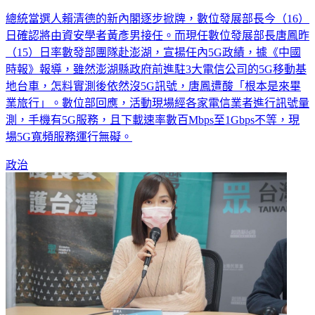
總統當選人賴清德的新內閣逐步掀牌，數位發展部長今（16）
日確認將由資安學者黃彥男接任。而現任數位發展部長唐鳳昨
（15）日率數發部團隊赴澎湖，宣揚任內5G政績，據《中國
時報》報導，雖然澎湖縣政府前進駐3大電信公司的5G移動基
地台車，怎料實測後依然沒5G訊號，唐鳳遭酸「根本是來畢
業旅行」。數位部回應，活動現場經各家電信業者進行訊號量
測，手機有5G服務，且下載速率數百Mbps至1Gbps不等，現
場5G寬頻服務運行無礙。
政治