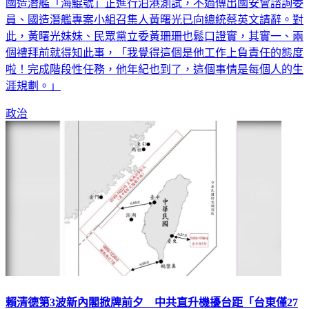
國造潛艦「海鯤號」正進行泊港測試，不過傳出國安會諮詢委
員、國造潛艦專案小組召集人黃曙光已向總統蔡英文請辭。對
此，黃曙光妹妹、民眾黨立委黃珊珊也鬆口證實，其實一、兩
個禮拜前就得知此事，「我覺得這個是他工作上負責任的態度
啦！完成階段性任務，他年紀也到了，這個事情是每個人的生
涯規劃。」
政治
賴清德第3波新內閣掀牌前夕 中共直升機擾台距「台東僅27