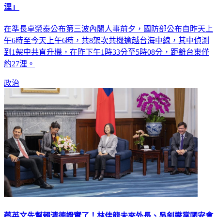
浬」
在準長卓榮泰公布第三波內閣人事前夕，國防部公布自昨天上
午6時至今天上午6時，共8架次共機逾越台海中線，其中偵測
到1架中共直升機，在昨下午1時33分至5時08分，距離台東僅
約27浬。
政治
蔡英文先幫賴清德證實了！林佳龍未來外長、吳釗燮掌國安會