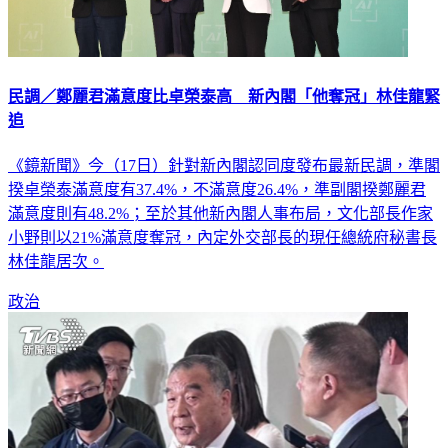
民調／鄭麗君滿意度比卓榮泰高 新內閣「他奪冠」林佳龍緊
追
《鏡新聞》今（17日）針對新內閣認同度發布最新民調，準閣
揆卓榮泰滿意度有37.4%，不滿意度26.4%，準副閣揆鄭麗君
滿意度則有48.2%；至於其他新內閣人事布局，文化部長作家
小野則以21%滿意度奪冠，內定外交部長的現任總統府秘書長
林佳龍居次。
政治