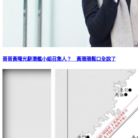
哥哥黃曙光辭潛艦小組召集人？ 黃珊珊鬆口全說了