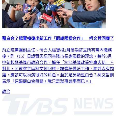
藍白合？楊寶楨復出新工作「跟謝國樑合作」 柯文哲回應了
前立院黨團副主任、發言人楊寶楨2月落淚辭去所有黨內職務
後，昨（15）日證實因認同基隆市長謝國樑的理念，將於5月
中旬起與基隆市政府合作，擔任「2024基隆政策推廣大使」。
對此，民眾黨主席柯文哲回應，楊寶楨做這工作，絕對沒有問
題，應該可以扮演很好的角色。至於是另類藍白合？柯文哲則
表示「這跟藍白合無關，我只是就事論事而已。」
政治