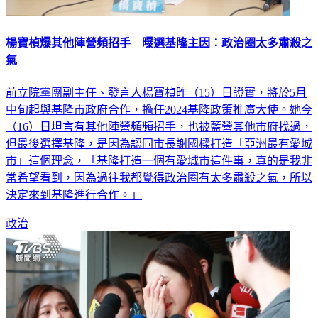
楊寶楨爆其他陣營頻招手 曝選基隆主因：政治圈太多肅殺之
氣
前立院黨團副主任、發言人楊寶楨昨（15）日證實，將於5月
中旬起與基隆市政府合作，擔任2024基隆政策推廣大使。她今
（16）日坦言有其他陣營頻頻招手，也被藍營其他市府找過，
但最後選擇基隆，是因為認同市長謝國樑打造「亞洲最有愛城
市」這個理念，「基隆打造一個有愛城市這件事，真的是我非
常希望看到，因為過往我都覺得政治圈有太多肅殺之氣，所以
決定來到基隆進行合作。」
政治