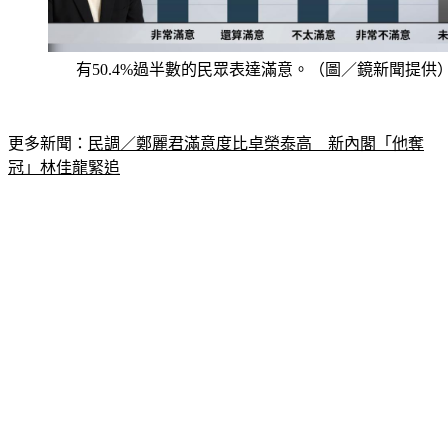
有50.4%過半數的民眾表達滿意。（圖／鏡新聞提供
更多新聞：
民調／鄭麗君滿意度比卓榮泰高　新內閣「他奪
冠」林佳龍緊追