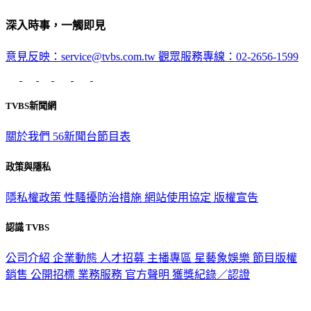
深入時事，一觸即見
意見反映：service@tvbs.com.tw
觀眾服務專線：02-2656-1599
TVBS新聞網
關於我們
56新聞台節目表
政策與隱私
隱私權政策
性騷擾防治措施
網站使用協定
版權宣告
認識 TVBS
公司介紹
企業動態
人才招募
主播專區
星藝象娛樂
節目版權
銷售
公開招標
業務服務
官方聲明
獲獎紀錄／認證