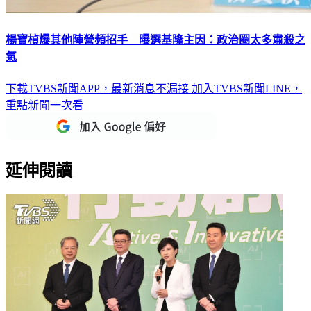
楊寶楨爆其他陣營頻招手 曝選基隆主因：政治圈太多肅殺之
氣
下載TVBS新聞APP，最新消息不漏接
加入TVBS新聞LINE，
重點新聞一次看
延伸閱讀