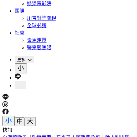
娛樂電影院
國際
川普對等關稅
全球必讀
社會
毒駕連爆
警察愛無限
更多
快訊