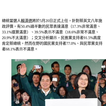
總統當選人
賴清德
將於5月20日正式上任，針對蔡英文
八年施
政評價
，有50.4%過半數的民眾表達滿意（17.3%非常滿意、
33.1%還算滿意）、39.5%表示不滿意（18.6%非常不滿意、
20.9%不太滿意）；交叉分析顯示，民進黨支持者91.5%高度
肯定蔡總統，然而在野的國民黨支持者77.0%、與民眾黨支持
者68.1%表示不滿意。