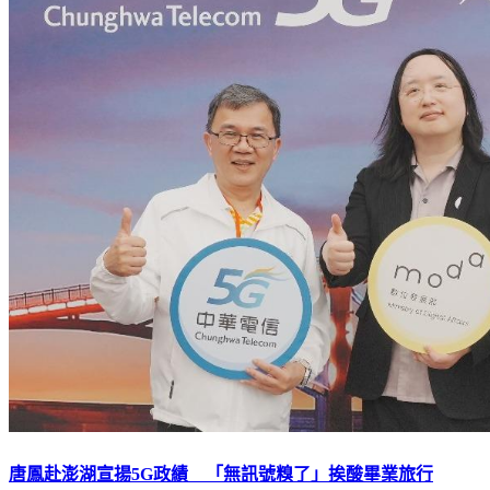
唐鳳赴澎湖宣揚5G政績 「無訊號糗了」挨酸畢業旅行