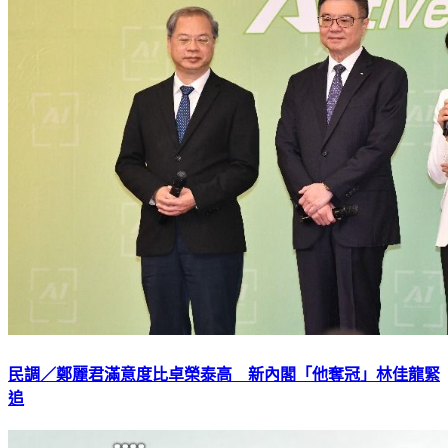
民調／鄭麗君滿意度比卓榮泰高 新內閣「他奪冠」林佳龍緊
追