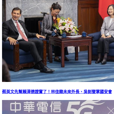
蔡英文先幫賴清德證實了！林佳龍未來外長、吳釗燮掌國安會