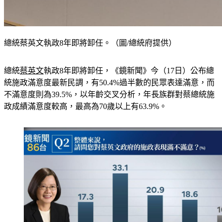
總統蔡英文執政8年即將卸任。（圖/總統府提供）
總統
蔡英文
執政8年即將卸任，《鏡新聞》今（17日）公布總
統施政滿意度最新民調，有50.4%過半數的民眾表達滿意，而
不滿意度則為39.5%，以年齡交叉分析，年長族群對蔡總統施
政成績滿意度較高，最高為70歲以上有63.9%。