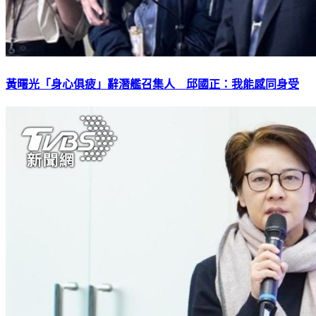
黃曙光「身心俱疲」辭潛艦召集人 邱國正：我能感同身受