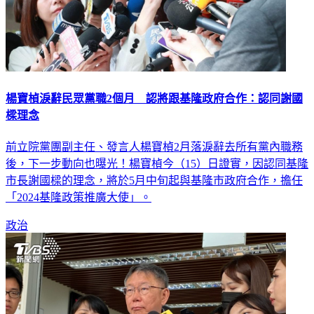
楊寶楨淚辭民眾黨職2個月 認將跟基隆政府合作：認同謝國
樑理念
前立院黨團副主任、發言人楊寶楨2月落淚辭去所有黨內職務
後，下一步動向也曝光！楊寶楨今（15）日證實，因認同基隆
市長謝國樑的理念，將於5月中旬起與基隆市政府合作，擔任
「2024基隆政策推廣大使」。
政治