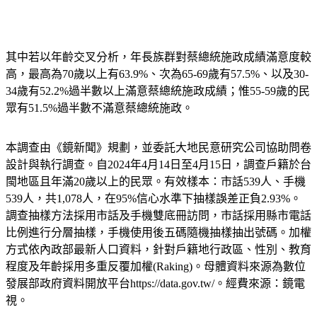
其中若以年齡交叉分析，年長族群對蔡總統施政成績滿意度較
高，最高為70歲以上有63.9%、次為65-69歲有57.5%、以及30-
34歲有52.2%過半數以上滿意蔡總統施政成績；惟55-59歲的民
眾有51.5%過半數不滿意蔡總統施政。
本調查由《鏡新聞》規劃，並委託大地民意研究公司協助問卷
設計與執行調查。自2024年4月14日至4月15日，調查戶籍於台
閩地區且年滿20歲以上的民眾。有效樣本：市話539人、手機
539人，共1,078人，在95%信心水準下抽樣誤差正負2.93%。
調查抽樣方法採用市話及手機雙底冊訪問，市話採用縣市電話
比例進行分層抽樣，手機使用後五碼隨機抽樣抽出號碼。加權
方式依內政部最新人口資料，針對戶籍地行政區、性別、教育
程度及年齡採用多重反覆加權(Raking)。母體資料來源為數位
發展部政府資料開放平台https://data.gov.tw/。經費來源：鏡電
視。