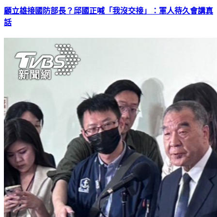
顧立雄接國防部長？邱國正喊「我沒交接」：軍人待久會講真
話