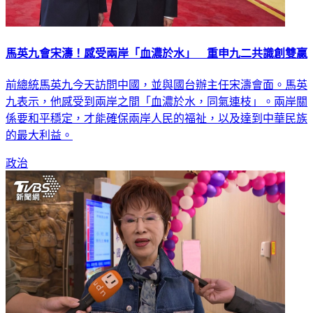
馬英九會宋濤！感受兩岸「血濃於水」 重申九二共識創雙贏
前總統馬英九今天訪問中國，並與國台辦主任宋濤會面。馬英
九表示，他感受到兩岸之間「血濃於水，同氣連枝」。兩岸關
係要和平穩定，才能確保兩岸人民的福祉，以及達到中華民族
的最大利益。
政治