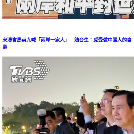
宋濤會馬英九喊「兩岸一家人」 勉台生：感受做中國人的自
豪