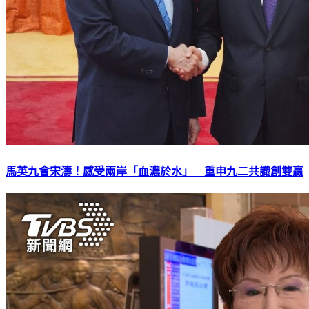
馬英九會宋濤！感受兩岸「血濃於水」 重申九二共識創雙贏