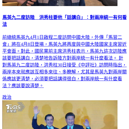
馬英九二度訪陸 洪秀柱要他「話講白」：對兩岸統一有何看
法
前總統馬英九4月1日啟程二度訪問中國大陸，外傳「馬習二
會」將在4月8日登場，馬英九將再度與中國大陸國家主席習近
平會面。對此，國民黨前主席洪秀柱表示，馬英九這次訪陸應
該要把話講白，清楚地告訴陸方對兩岸統一有什麼看法。 針
對馬英九二度訪陸，洪秀柱30日接受《中評社》訪問時指出，
兩岸本來就應該互相多來往、多瞭解，尤其是馬英九對兩岸關
係應該更清楚，必須要把話講得很白，對兩岸統一有什麼看
法？應該要說清楚。
政治