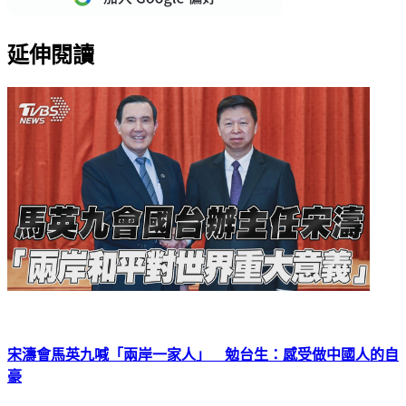
延伸閱讀
宋濤會馬英九喊「兩岸一家人」 勉台生：感受做中國人的自
豪
前總統馬英九今（1）日出訪中國大陸，晚間會見國台辦主任