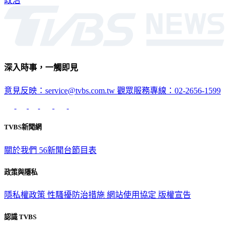
深入時事，一觸即見
意見反映：service@tvbs.com.tw
觀眾服務專線：02-2656-1599
TVBS新聞網
關於我們
56新聞台節目表
政策與隱私
隱私權政策
性騷擾防治措施
網站使用協定
版權宣告
認識 TVBS
公司介紹
企業動態
人才招募
主播專區
星藝象娛樂
節目版權