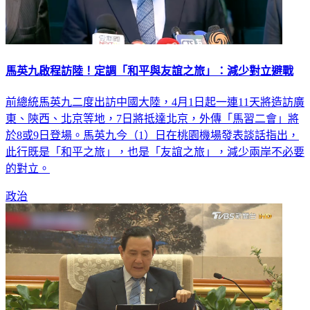
馬英九啟程訪陸！定調「和平與友誼之旅」：減少對立避戰
前總統馬英九二度出訪中國大陸，4月1日起一連11天將造訪廣
東、陝西、北京等地，7日將抵達北京，外傳「馬習二會」將
於8或9日登場。馬英九今（1）日在桃園機場發表談話指出，
此行既是「和平之旅」，也是「友誼之旅」，減少兩岸不必要
的對立。
政治