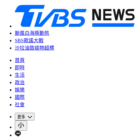
颱風白海豚動態
SBS歌謠大戰
沙拉油致癌物超標
首頁
即時
生活
政治
娛樂
國際
社會
更多