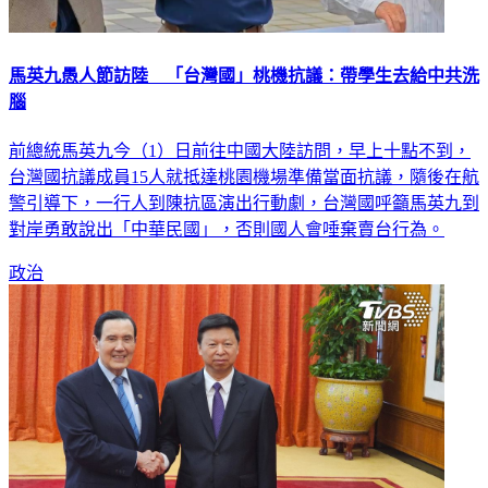
馬英九愚人節訪陸 「台灣國」桃機抗議：帶學生去給中共洗
腦
前總統馬英九今（1）日前往中國大陸訪問，早上十點不到，
台灣國抗議成員15人就抵達桃園機場準備當面抗議，隨後在航
警引導下，一行人到陳抗區演出行動劇，台灣國呼籲馬英九到
對岸勇敢說出「中華民國」，否則國人會唾棄賣台行為。
政治