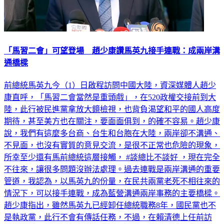
「馬習二會」可望登場 趙少康讚馬英九接手連戰：成兩岸溝
通橋樑
前總統馬英九今（1）日啟程訪問中國大陸，資深媒體人趙少
康直呼，「馬習二會當然是重頭戲」，在520政權交接前到大
陸，此行被民進黨拿放大鏡檢視，也背負渴望和平的國人高度
期待，甚至美方也在關注，要面面俱到，的確不容易。趙少康
說，我們有這麼多台商、台生和台胞在大陸，兩岸卻不溝通、
不見面，也沒有實質的意見交流，是很不正常也危險的現象，
所幸至少還有馬前總統這層接觸， #談總比不談好 ，現在完全
不往來，讓很多問題沒辦法處理。過去連戰是兩岸溝通的重要
管道，我認為，以馬英九的份量，在民共兩黨老死不相往來的
情況下，可以接手連戰，成為藍營溝通兩岸事務的主要橋樑。
趙少康指出，雖然馬英九已經卸任總統職務8年，國民黨也不
是執政黨，此行不會有傳話任務，不過，在賴清德上任前訪
陸，我認為，馬英九可以向對岸表達，台灣只有40%支持民進