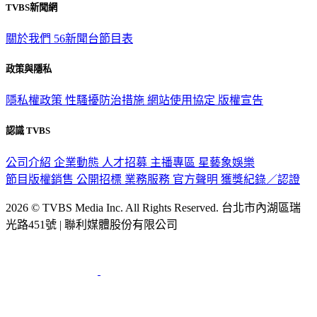
關於我們
56新聞台節目表
政策與隱私
隱私權政策
性騷擾防治措施
網站使用協定
版權宣告
認識 TVBS
公司介紹
企業動態
人才招募
主播專區
星藝象娛樂
節目版權銷售
公開招標
業務服務
官方聲明
獲獎紀錄／認證
2026 © TVBS Media Inc. All Rights Reserved. 台北市內湖區瑞
光路451號 | 聯利媒體股份有限公司