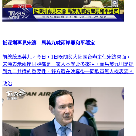
抵深圳再見宋濤 馬英九喊兩岸要和平穩定
前總統馬英九，今日，1日晚間與大陸國台辦主任宋濤會面，
宋濤表示兩岸同胞都是一家人本就要多來往，而馬英九則是提
到九二共識的重要性，雙方還在晚宴後一同欣賞無人機表演。
政治