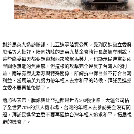
對於馬英九造訪騰訊、比亞迪等陸資公司，受到民進黨立委吳
思瑤等人批評，陪同訪陸的馬英九基金會執行長蕭旭岑則說，
這些綠委每天都要想東想西來攻擊馬英九，也顯示民進黨對兩
岸關係無能的焦慮感，但這樣的攻擊完全違反了台灣人的利
益，兩岸有歷史淵源與特殊關係，所謂抗中保台並不符合台灣
利益，當馬前英九努力帶年輕人去拼和平的時候，拜託民進黨
立委不要再扯後腿了。
蕭旭岑表示，騰訊與比亞迪都是世界500強企業，大疆公司佔
了全世界70%的無人機市場，台灣的年輕人去參訪完全沒有問
題，拜託民進黨立委不要再阻撓台灣年輕人追求和平，拓展視
野的機會了。