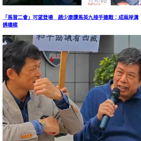
「馬習二會」可望登場 趙少康讚馬英九接手連戰：成兩岸溝
通橋樑