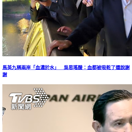
馬英九稱兩岸「血濃於水」 吳思瑤酸：血都被吸乾了還說謝
謝