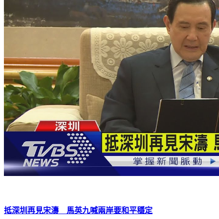
抵深圳再見宋濤 馬英九喊兩岸要和平穩定