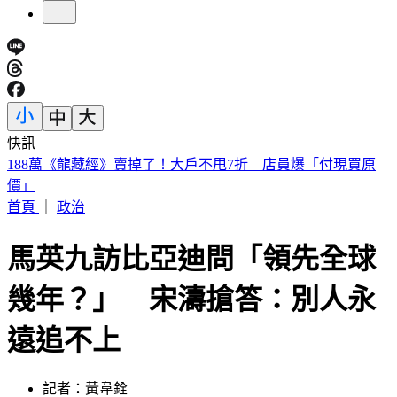
快訊
美股開盤／聯準會升息疑慮意外減緩！標普、那指「雙開高」
首頁
｜
政治
馬英九訪比亞迪問「領先全球
幾年？」 宋濤搶答：別人永
遠追不上
記者：黃韋銓
發佈時間：2024.04.02 12:57