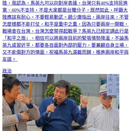
黨、60%不支持，不是大家都是台獨分子，既然如此，呼籲大
陸應該有耐心，不要輕易動武。趙少康指出，兩岸往來，不管
怎麼樣都不能打仗，和平是重中之重，因為只要兩岸一開戰，
戰場會在台灣，台灣怎麼禁得起戰爭？馬英九已經定調此行是
「和平之旅」，相信可以將兩岸目前的緊張情勢降溫，不論馬
英九或習近平，都要各自面對內部的壓力，要兼顧自身立場，
又不能傷對方的情面，祝福馬英九滿載而歸，推進兩岸和平與
友誼。
政治