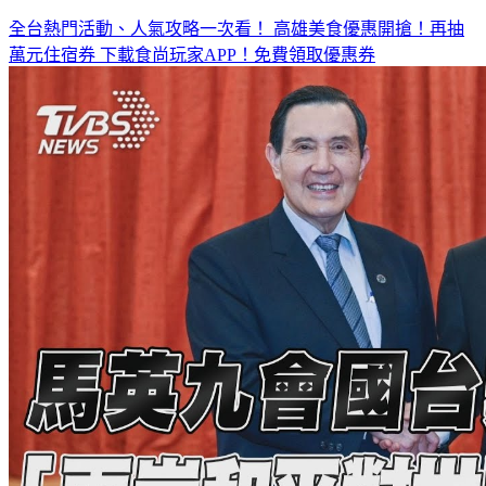
全台熱門活動、人氣攻略一次看！
高雄美食優惠開搶！再抽
萬元住宿券
下載食尚玩家APP！免費領取優惠券