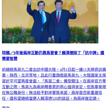
特稿／9年後兩岸互動仍靠馬習會？賴清德除了「抗中牌」還
需要智慧
前總統馬英九二度出訪中國大陸，4月1日起一連11天將造訪廣
東、陝西、北京等地，且此行重頭戲是馬英九、大陸國家主席
習近平可望再度會面，「馬習二會」備受關注。在兩岸官方零
互動之際，馬英九為兩岸釋善意的用心值得肯定，但馬畢竟現
在無公職身份，無法給予對岸實質承諾，兩岸是否能重建信
任，還有望總統當選人賴清德520的談話，為兩岸做定調。
政治