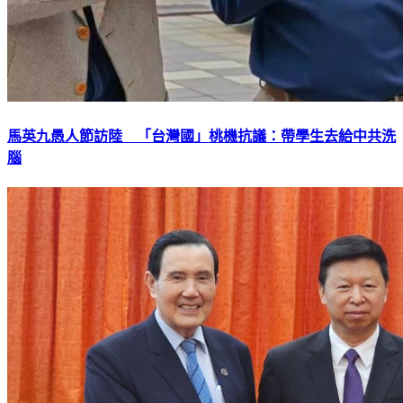
馬英九愚人節訪陸 「台灣國」桃機抗議：帶學生去給中共洗
腦