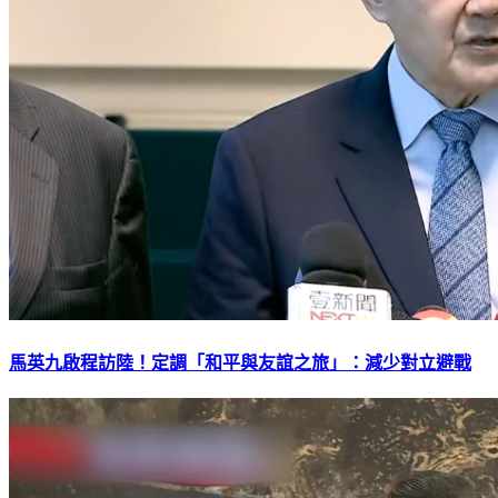
馬英九啟程訪陸！定調「和平與友誼之旅」：減少對立避戰