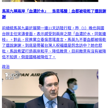
馬英九稱兩岸「血濃於水」 吳思瑤酸：血都被吸乾了還說謝
謝
前總統馬英九最近展開一連11天訪陸行程，昨（1）晚也與國
台辦主任宋濤會面，表示感受到兩岸之間「血濃於水，同氣連
枝」。對此，民進黨立委吳思瑤直言，馬英九不要血都被吸乾
了還說謝謝，到底是帶著台灣人祝福還是怨念訪中？她也怒
批，馬說希望打造兩岸和平、降低敵意，目前敵意有沒有被降
低不知道，倒是國格被降低了。
政治