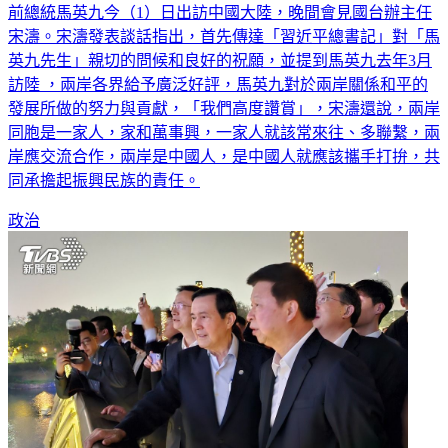
宋濤。宋濤發表談話指出，首先傳達「習近平總書記」對「馬
英九先生」親切的問候和良好的祝願，並提到馬英九去年3月
訪陸 ，兩岸各界給予廣泛好評，馬英九對於兩岸關係和平的
發展所做的努力與貢獻，「我們高度讚賞」，宋濤還說，兩岸
同胞是一家人，家和萬事興，一家人就該常來往、多聯繫，兩
岸應交流合作，兩岸是中國人，是中國人就應該攜手打拚，共
同承擔起振興民族的責任。
政治