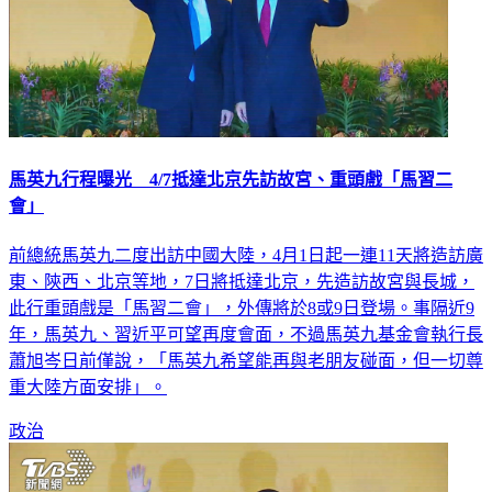
馬英九行程曝光 4/7抵達北京先訪故宮、重頭戲「馬習二
會」
前總統馬英九二度出訪中國大陸，4月1日起一連11天將造訪廣
東、陝西、北京等地，7日將抵達北京，先造訪故宮與長城，
此行重頭戲是「馬習二會」，外傳將於8或9日登場。事隔近9
年，馬英九、習近平可望再度會面，不過馬英九基金會執行長
蕭旭岑日前僅說，「馬英九希望能再與老朋友碰面，但一切尊
重大陸方面安排」。
政治