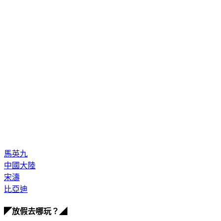
馬英九
中國大陸
宋濤
比亞迪
◤放假去哪玩？◢